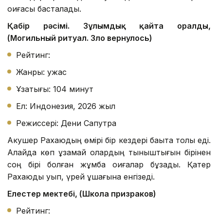
оқиғасы басталады.
Қабір рәсімі. Зұлымдық қайта оралды,
(Могильный ритуал. Зло вернулось)
Рейтинг:
Жанры: ужас
Ұзақтығы: 104 минут
Ел: Индонезия, 2026 жыл
Режиссері: Дени Сапутра
Акушер Рахаюдың өмірі бір кездері бақытқа толы еді.
Алайда көп ұзамай олардың тыныштығын бірінен
соң бірі болған жұмбақ оқиғалар бұзады. Қатер
Рахаюды қуып, үрей құшағына енгізеді.
Елестер мектебі, (Школа призраков)
Рейтинг: