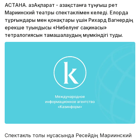
АСТАНА. ҚазАқпарат - Қазақстанға тұңғыш рет
Мариинский театры спектаклімен келеді. Елорда
тұрғындары мен қонақтары үшін Рихард Вагнердің
ерекше туындысы «Нибелунг сақинасы»
тетралогиясын тамашалаудың мүмкіндігі туды.
Спектакль толық нұсқасында Ресейдің Мариинский