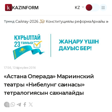
KAZINFORM
KZ
Сайлау-2026
Конституциялық реформа
Арнайы жо
Тренд:
17:56, 13 Қыркүйек 2014
«Астана Операда» Мариинский
театры «Нибелунг сақинасы»
тетралогиясын сахналайды