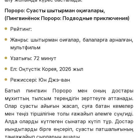
Пороро: Суасты шытырман оқиғалары,
(Пингвинёнок Пороро: Подводные приключения)
Рейтинг:
Жанры: шытырман оқиғалар, балаларға арналған,
мультфильм
Ұзақтығы: 72 минут
Ел: Оңтүстік Корея, 2026 жыл
Режиссері: Юн Джэ-ван
Батыл пингвин Пороро мен оның достары
мұхиттың тылсым тереңдігін зерттеуге аттанады.
Олар суасты қайығын жасап, суға батқан кемелер
мен теңіз тіршілігіне толы ғажайып әлемге сүңгиді.
Алда оларды күтпеген сынақтар күтіп тұр. Достар
қиындықтарды бірге еңсеріп, суасты патшалығының
таңғажайып сырларын ашады.