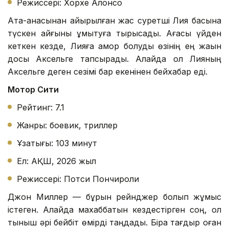
Режиссері: Хорхе Алонсо
Ата-анасынан айырылған жас суретші Лия басына
түскен қайғыны ұмытуға тырысады. Ағасы үйден
кеткен кезде, Лияға қамқор болуды өзінің ең жақын
досы Аксельге тапсырады. Алайда ол Лияның
Аксельге деген сезімі бар екенінен бейхабар еді.
Мотор Сити
Рейтинг: 7.1
Жанры: боевик, триллер
Ұзақтығы: 103 минут
Ел: АҚШ, 2026 жыл
Режиссері: Потси Пончироли
Джон Миллер — бұрын рейнджер болып жұмыс
істеген. Алайда махаббатын кездестірген соң, ол
тыныш әрі бейбіт өмірді таңдады. Бірақ тағдыр оған