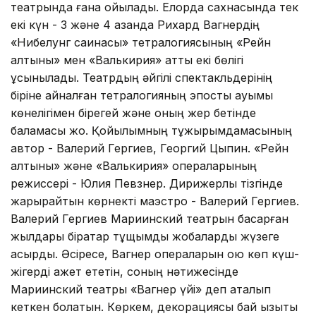
театрында ғана қойылады. Елорда сахнасында тек
екі күн - 3 және 4 қазанда Рихард Вагнердің
«Нибелунг сақинасы» тетралогиясының «Рейн
алтыны» мен «Валькирия» атты екі бөлігі
ұсынылады. Театрдың әйгілі спектакльдерінің
біріне айналған тетралогияның эпостық ауқымы
көнелігімен бірегей және оның жер бетінде
баламасы жоқ. Қойылымның тұжырымдамасының
автор - Валерий Гергиев, Георгий Цыпин. «Рейн
алтыны» және «Валькирия» операларының
режиссері - Юлия Певзнер. Дирижерлық тізгінде
жарқырайтын көрнекті маэстро - Валерий Гергиев.
Валерий Гергиев Мариинский театрын басқарған
жылдары бірқатар тұщымды жобаларды жүзеге
асырды. Әсіресе, Вагнер операларын қою көп күш-
жігерді қажет ететін, соның нәтижесінде
Мариинский театры «Вагнер үйі» деп аталып
кеткен болатын. Көркем, декорациясы бай қызықты