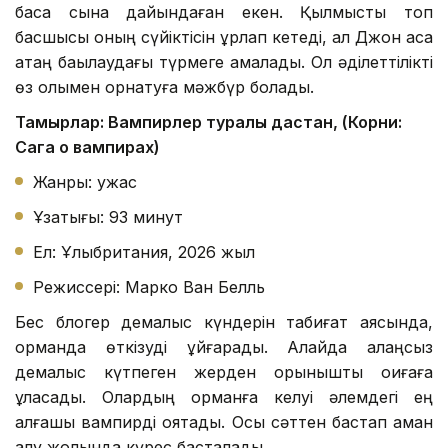
басқа сынақ дайындаған екен. Қылмыстық топ
басшысы оның сүйіктісін ұрлап кетеді, ал Джон аса
қатаң бақылаудағы түрмеге қамалады. Ол әділеттілікті
өз қолымен орнатуға мәжбүр болады.
Тамырлар: Вампирлер туралы дастан, (Корни:
Сага о вампирах)
Жанры: ужас
Ұзақтығы: 93 минут
Ел: Ұлыбритания, 2026 жыл
Режиссері: Марко Ван Белль
Бес блогер демалыс күндерін табиғат аясында,
орманда өткізуді ұйғарады. Алайда алаңсыз
демалыс күтпеген жерден қорқынышты оқиғаға
ұласады. Олардың орманға келуі әлемдегі ең
алғашқы вампирді оятады. Осы сәттен бастап аман
қалу жолында күрес басталады.