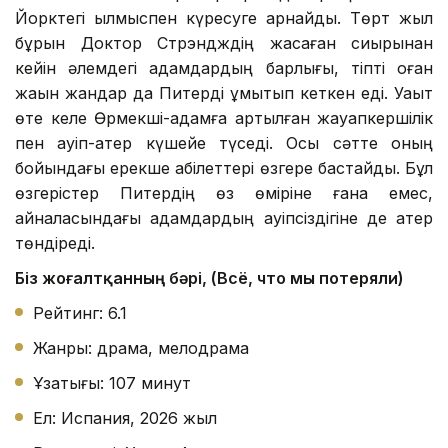
Йорктегі қылмыспен күресуге арнайды. Төрт жыл
бұрын Доктор Стрэндждің жасаған сиқырынан
кейін әлемдегі адамдардың барлығы, тіпті оған
жақын жандар да Питерді ұмытып кеткен еді. Уақыт
өте келе Өрмекші-адамға артылған жауапкершілік
пен қауіп-қатер күшейе түседі. Осы сәтте оның
бойындағы ерекше қабілеттері өзгере бастайды. Бұл
өзгерістер Питердің өз өміріне ғана емес,
айналасындағы адамдардың қауіпсіздігіне де қатер
төндіреді.
Біз жоғалтқанның бәрі, (Всё, что мы потеряли)
Рейтинг: 6.1
Жанры: драма, мелодрама
Ұзақтығы: 107 минут
Ел: Испания, 2026 жыл