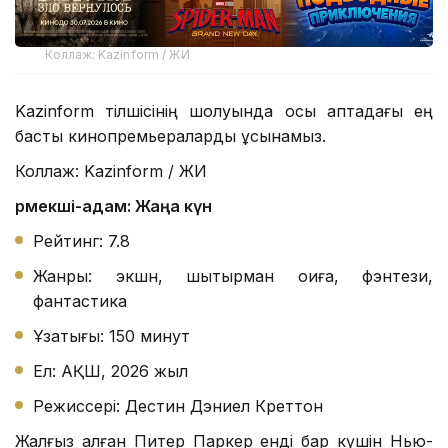
Коллаж: Kazinform / ЖИ
Kazinform тілшісінің шолуында осы аптадағы ең
басты кинопремьераларды ұсынамыз.
Коллаж: Kazinform / ЖИ
Өрмекші-адам: Жаңа күн
Рейтинг: 7.8
Жанры: экшн, шытырман оқиға, фэнтези,
фантастика
Ұзақтығы: 150 минут
Ел: АҚШ, 2026 жыл
Режиссері: Дестин Дэниел Креттон
Жалғыз қалған Питер Паркер енді бар күшін Нью-