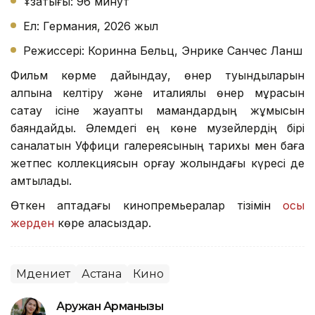
Ұзақтығы: 96 минут
Ел: Германия, 2026 жыл
Режиссері: Коринна Бельц, Энрике Санчес Ланш
Фильм көрме дайындау, өнер туындыларын
қалпына келтіру және италиялық өнер мұрасын
сақтау ісіне жауапты мамандардың жұмысын
баяндайды. Әлемдегі ең көне музейлердің бірі
саналатын Уффици галереясының тарихы мен баға
жетпес коллекциясын қорғау жолындағы күресі де
қамтылады.
Өткен аптадағы кинопремьералар тізімін
осы
жерден
көре аласыздар.
Мәдениет
Астана
Кино
Аружан Арманқызы