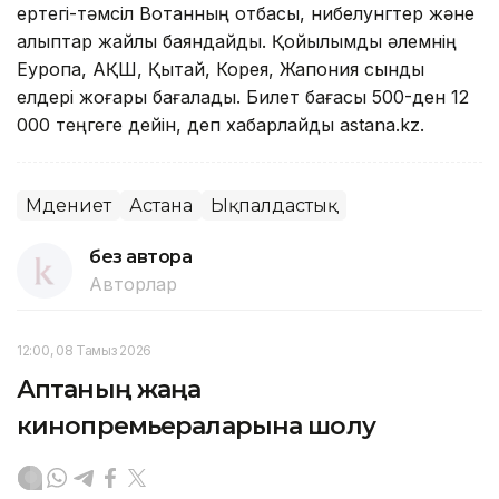
ертегі-тәмсіл Вотанның отбасы, нибелунгтер және
алыптар жайлы баяндайды. Қойылымды әлемнің
Еуропа, АҚШ, Қытай, Корея, Жапония сынды
елдері жоғары бағалады. Билет бағасы 500-ден 12
000 теңгеге дейін, деп хабарлайды astana.kz.
Мәдениет
Астана
Ықпалдастық
без автора
Авторлар
12:00, 08 Тамыз 2026
Аптаның жаңа
кинопремьераларына шолу