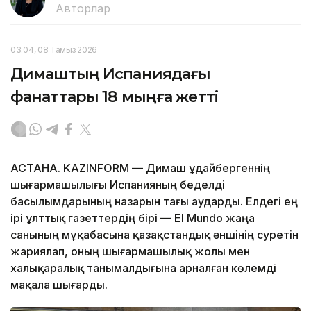
Авторлар
03:04, 08 Тамыз 2026
Димаштың Испаниядағы
фанаттары 18 мыңға жетті
АСТАНА. KAZINFORM — Димаш Құдайбергеннің
шығармашылығы Испанияның беделді
басылымдарының назарын тағы аударды. Елдегі ең
ірі ұлттық газеттердің бірі — El Mundo жаңа
санының мұқабасына қазақстандық әншінің суретін
жариялап, оның шығармашылық жолы мен
халықаралық танымалдығына арналған көлемді
мақала шығарды.