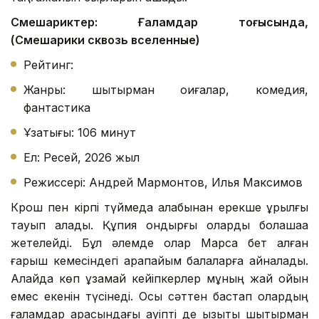
Смешариктер: Ғаламдар тоғысында,
(Смешарики сквозь вселенные)
Рейтинг:
Жанры: шытырман оқиғалар, комедия,
фантастика
Ұзақтығы: 106 минут
Ел: Ресей, 2026 жыл
Режиссері: Андрей Мармонтов, Илья Максимов
Крош пен кірпі түймедақ алқабынан ерекше құрылғы
тауып алады. Құпия қондырғы оларды болашаққа
жетелейді. Бұл әлемде олар Марсқа бет алған
ғарыш кемесіндегі қарапайым балаларға айналады.
Алайда көп ұзамай кейіпкерлер мұның жай ойын
емес екенін түсінеді. Осы сәттен бастап олардың
ғаламдар арасындағы қауіпті де қызықты шытырман