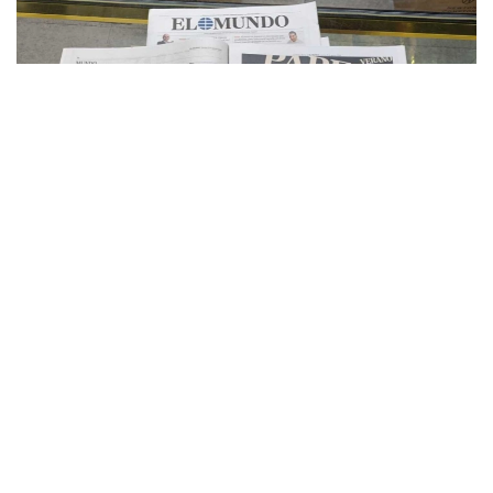
Фото: Dimashnewskz
Мақала авторы, журналист Ракель Р. Инсертис
Димаштың Испаниядағы ресми фан-клубының
мүшелері Мария Хосе, Кристина, Льюиса және
Агустинмен сөйлескен. Олардың әңгімелері арқылы
басылым Димаштың музыкасы әртүрлі жастағы
және түрлі салада жұмыс істейтін адамдарды қалай