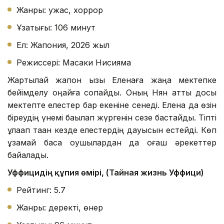
Жанры: ужас, хоррор
Ұзақтығы: 106 минут
Ел: Жапония, 2026 жыл
Режиссері: Масаки Нисияма
Жартылай жапон қызы Еленаға жаңа мектепке
бейімделу оңайға соқпайды. Оның Нян атты досы
мектепте елестер бар екеніне сенеді. Елена да өзін
біреудің үнемі бақылап жүргенін сезе бастайды. Тіпті
құлаққап таққан кезде елестердің дауысын естейді. Көп
ұзамай басқа оқушылардан да оғаш әрекеттер
байқалады.
Уффицидің құпия өмірі, (Тайная жизнь Уффици)
Рейтинг: 5.7
Жанры: деректі, өнер