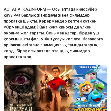
АСТАНА. KAZINFORM — Осы аптада киносүйер
қауымға барлық жанрдағы жаңа фильмдер
прокатқа шықты. Көрермендер көптен күткен
«Өрмекші адам: Жаңа күн» киносы да үлкен
экранға жол тартты. Сонымен қатар, бірден үш
қорқынышты фильмнің тұсауы кесілсе, балаларға
арналған екі жаңа анимациялық туынды жарық
көрді. Бірақ осы аптада отандық фильмдер
прокатта жоқ.