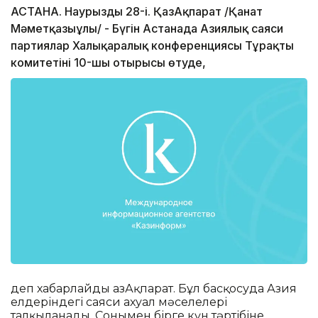
АСТАНА. Наурыздың 28-і. ҚазАқпарат /Қанат
Мәметқазыұлы/ - Бүгін Астанада Азиялық саяси
партиялар Халықаралық конференциясы Тұрақты
комитетінің 10-шы отырысы өтуде,
деп хабарлайды ҚазАқпарат. Бұл басқосуда Азия
елдеріндегі саяси ахуал мәселелері
талқыланады. Сонымен бірге күн тәртібіне