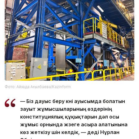
Фото: Айзада Ағылбаева/Kazinform
— Біз дауыс беру күні ауысымда болатын
зауыт жұмысшыларының өздерінің
конституциялық құқықтарын дәл осы
жұмыс орнында жүзеге асыра алатынына
көз жеткізу үшін келдік, — деді Нұрлан