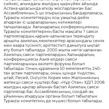
сәйкес, ағымдағы жылдың қыркүйек айында
Астана қаласында өткізу жоспарланған Бас
Ассамблеяның 5-ші отырысының бағдарламасы,
Тұрақты комитеттердің осы уақытқа дейін
атқарған іс-шараларының нәтижелері
талқыланады. Халықаралық конференцияның
Тұрақты комитеттерінің басты мақсаты ? саяси
партиялардың қарым-қатынасын тереңдету
арқылы азиялық мемлекеттер арасындағы сенім
мен өзара түсінікті, әріптестікті дамытуға ықпал
ету болып табылады. 2000 жылы негізі қаланған
Азиялық саяси партиялардың Халықаралық
конференциясы Азия елдері саяси
партияларының өкілетті форумы болып
табылады. Оның құрамына 50 мемлекеттің 240-
тан астам партиялары, оның ішінде Үндістан,
Қытай, Ресей, Оңтүстік Корея мен Жапонияның
жетекші саяси күштері бар. «Нұр Отан» ХДП 2008
жылдың қаңтар айынан бастап Азиялық саяси
партиялар бас Ассамблеясының, сондай-ақ
ұйымның атқарушы органы болып табылатын
Тұрақты комитетінің де мүшесі болып табылады.