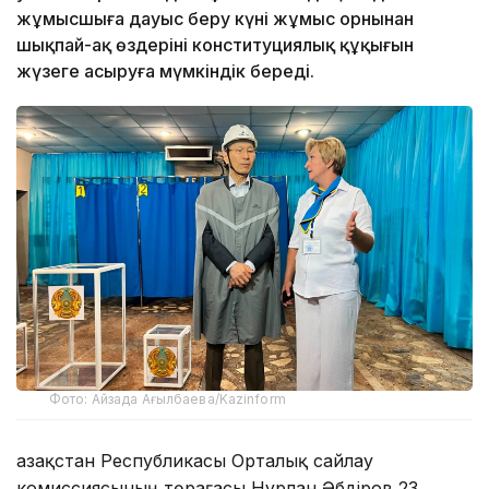
жұмысшыға дауыс беру күні жұмыс орнынан
шықпай-ақ өздерінің конституциялық құқығын
жүзеге асыруға мүмкіндік береді.
Фото: Айзада Ағылбаева/Kazinform
Қазақстан Республикасы Орталық сайлау
комиссиясының төрағасы Нұрлан Әбдіров 23