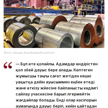
Фото: Айзада Ағылбаева/Kazinform
— Бұл өте қолайлы. Адамдар өндірістен
қол үзбей дауыс бере алады. Көптеген
жұмысшы таңғы сағат жетіден кешкі
уақытқа дейін ауысыммен еңбек етеді
және өткізу жүйесіне байланысты кәдімгі
сайлау учаскесіне барып үлгермейтін
жағдайлар болады. Енді олар кәсіпорын
аумағында дауыс беріп, кейін қайтадан