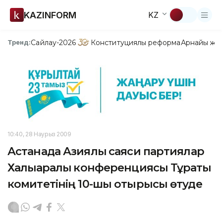
KAZINFORM
KZ
Сайлау-2026
Конституциялық реформа
Арнайы жо
Тренд:
10:40, 28 Наурыз 2009
Астанада Азиялық саяси партиялар
Халықаралық конференциясы Тұрақты
комитетінің 10-шы отырысы өтуде