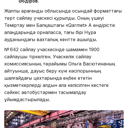
Әбдіров.
Жалпы Қарағанды облысында осындай форматтағы
төрт сайлау учаскесі құрылды. Оның үшеуі
Теміртау мен Балқаштағы «Qarmet» АҚ өндірістік
алаңдарында орналасса, тағы бірі Нұра
ауданындағы вахталық кентте ашылды.
№ 642 сайлау учаскесінде шамамен 1900
сайлаушы тіркелген. Учаскелік сайлау
комиссиясының төрайымы Ольга Васютинаның
айтуынша, дауыс беру күні кәсіпорынның
шалғайдағы цехтарында еңбек ететін
қызметкерлерді алдын ала келісілген кестеге
сәйкес автобустармен тасымалдау
ұйымдастырылады.