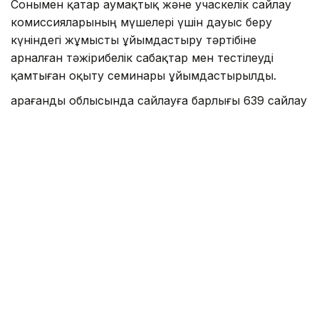
Сонымен қатар аумақтық және учаскелік сайлау
комиссияларының мүшелері үшін дауыс беру
күніндегі жұмысты ұйымдастыру тәртібіне
арналған тәжірибелік сабақтар мен тестілеуді
қамтыған оқыту семинары ұйымдастырылды.
Қарағанды облысында сайлауға барлығы 639 сайлау
учаскесі дайындалды. Онда учаскелік сайлау
комиссияларының 4 331 мүшесі жұмыс істейді.
Сайлаушылар тізіміне өңірдің шамамен 760 мың
тұрғыны енгізілген.
Бұған дейін Қоғамдық саясат институты жүргізген
сауалнамаға сай, респонденттердің 72,3%-ы жаңа
Құрылтай үшін
дауыс беруге
дайын екенін
хабарлаған болатынбыз.
Сайлау
Қарағанды облысы
Құрылтай
Саяси реф