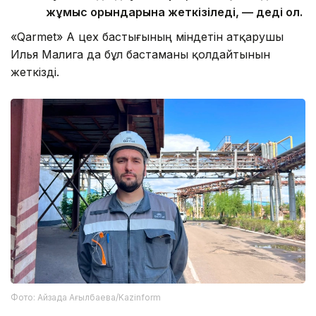
жұмыс орындарына жеткізіледі, — деді ол.
«Qarmet» АҚ цех бастығының міндетін атқарушы
Илья Малига да бұл бастаманы қолдайтынын
жеткізді.
Фото: Айзада Ағылбаева/Kazinform