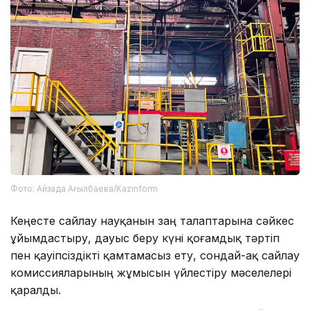
Фото: Айзада Ағылбаева/Kazinform
Кеңесте сайлау науқанын заң талаптарына сәйкес
ұйымдастыру, дауыс беру күні қоғамдық тәртіп
пен қауіпсіздікті қамтамасыз ету, сондай-ақ сайлау
комиссияларының жұмысын үйлестіру мәселелері
қаралды.