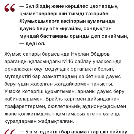
— Бұл біздің және көршілес цехтардың
қызметкерлері үшін тиімді тәжірибе.
Жұмысшыларға кәсіпорын аумағында
дауыс беру өте ыңғайлы, сондықтан
мұндай бастаманы орынды деп санаймын,
— деді ол.
Жұмыс сапары барысында Нұрлан Әбдіров
Қарағанды қаласындағы № 16 сайлау учаскесінде
орналасқан оқу-модульдік орталықта болып,
мүгедектігі бар азаматтардың өз бетінше дауыс
беруі үшін жасалған жағдайлармен танысты.
Учаске көтергіш құрылғымен, арнайы дауыс беру
кабиналарымен, Брайль қарпімен дайындалған
трафареттермен, бюллетеньнің аудионұсқасымен
және қолжетімділікті қамтамасыз ететін өзге де
құралдармен жабдықталған.
— Біз мүгедектігі бар азаматтар үшін сайлау