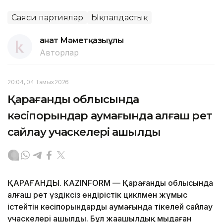
Саяси партиялар
Ықпалдастық
Қанат Мәметқазыұлы
Авторлар
20:04, 04 Тамыз 2026
Қарағанды облысында
кәсіпорындар аумағында алғаш рет
сайлау учаскелері ашылды
ҚАРАҒАНДЫ. KAZINFORM — Қарағанды облысында
алғаш рет үздіксіз өндірістік циклмен жұмыс
істейтін кәсіпорындардың аумағында тікелей сайлау
учаскелері ашылды. Бұл жаңашылдық мыңдаған