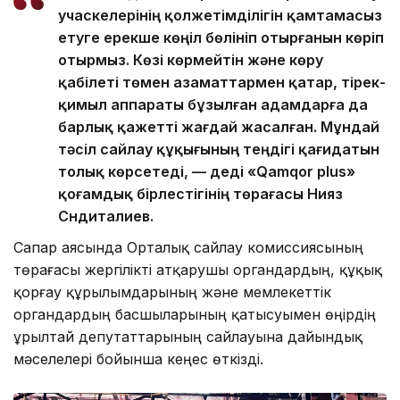
учаскелерінің қолжетімділігін қамтамасыз
етуге ерекше көңіл бөлініп отырғанын көріп
отырмыз. Көзі көрмейтін және көру
қабілеті төмен азаматтармен қатар, тірек-
қимыл аппараты бұзылған адамдарға да
барлық қажетті жағдай жасалған. Мұндай
тәсіл сайлау құқығының теңдігі қағидатын
толық көрсетеді, — деді «Qamqor plus»
қоғамдық бірлестігінің төрағасы Нияз
Сүндиталиев.
Сапар аясында Орталық сайлау комиссиясының
төрағасы жергілікті атқарушы органдардың, құқық
қорғау құрылымдарының және мемлекеттік
органдардың басшыларының қатысуымен өңірдің
Құрылтай депутаттарының сайлауына дайындық
мәселелері бойынша кеңес өткізді.