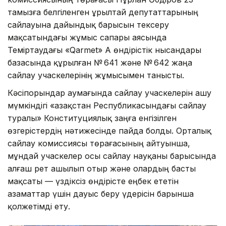
тамызға белгіленген Құрылтай депутаттарының
сайлауына дайындық барысын тексеру
мақсатындағы жұмыс сапары аясында
Теміртаудағы «Qarmet» АҚ өндірістік нысандары
базасында құрылған № 641 және № 642 жаңа
сайлау учаскелерінің жұмысымен танысты.
Кәсіпорындар аумағында сайлау учаскелерін ашу
мүмкіндігі «Қазақстан Республикасындағы сайлау
туралы» Конституциялық заңға енгізілген
өзгерістердің нәтижесінде пайда болды. Орталық
сайлау комиссиясы төрағасының айтуынша,
мұндай учаскелер осы сайлау науқаны барысында
алғаш рет ашылып отыр және олардың басты
мақсаты — үздіксіз өндірісте еңбек ететін
азаматтар үшін дауыс беру үдерісін барынша
қолжетімді ету.