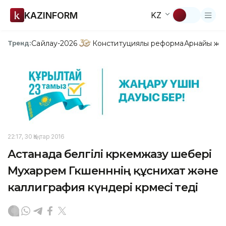
KAZINFORM
KZ
Сайлау-2026
Конституциялық реформа
Арнайы жо
Тренд:
22:17, 30 Қаңтар 2016
Астанада белгілі көркемжазу шебері
Мухаррем Гөкшенннің құснихат және
каллиграфия күндері көрмесі өтеді