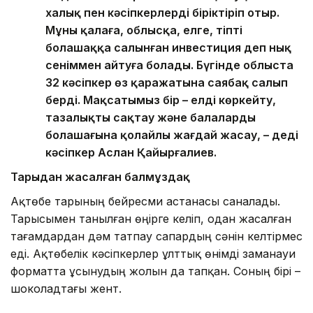
халық пен кәсіпкерлерді біріктіріп отыр.
Мұны қалаға, облысқа, елге, тіпті
болашаққа салынған инвестиция деп нық
сеніммен айтуға болады. Бүгінде облыста
32 кәсіпкер өз қаражатына саябақ салып
берді. Мақсатымыз бір – елді көркейту,
тазалықты сақтау және балалардың
болашағына қолайлы жағдай жасау, – деді
кәсіпкер Аслан Қайырғалиев.
Тарыдан жасалған балмұздақ
Ақтөбе тарының бейресми астанасы саналады.
Тарысымен танылған өңірге келіп, одан жасалған
тағамдардан дәм татпау сапардың сәнін келтірмес
еді. Ақтөбелік кәсіпкерлер ұлттық өнімді заманауи
форматта ұсынудың жолын да тапқан. Соның бірі –
шоколадтағы жент.