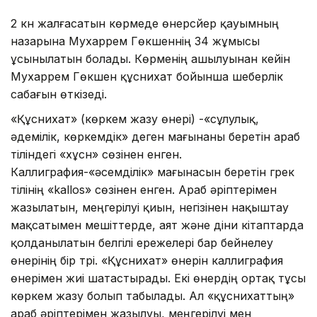
2 күн жалғасатын көрмеде өнерсүйер қауымның
назарына Мухаррем Гөкшеннің 34 жұмысы
ұсынылатын болады. Көрменің ашылуынан кейін
Мухаррем Гөкшен құснихат бойынша шеберлік
сабағын өткізеді.
«Құснихат» (көркем жазу өнері) -«сұлулық,
әдемілік, көркемдік» деген мағынаны беретін араб
тіліндегі «хұсн» сөзінен енген.
Каллиграфия-«әсемділік» мағынасын беретін грек
тілінің «kallos» сөзінен енген. Араб әріптерімен
жазылатын, меңгерілуі қиын, негізінен нақыштау
мақсатымен мешіттерде, аят және діни кітаптарда
қолданылатын белгілі ережелері бар бейнелеу
өнерінің бір түрі. «Құснихат» өнерін каллиграфия
өнерімен жиі шатастырады. Екі өнердің ортақ тұсы
көркем жазу болып табылады. Ал «құснихаттың»
араб әріптерімен жазылуы, меңгерілуі мен