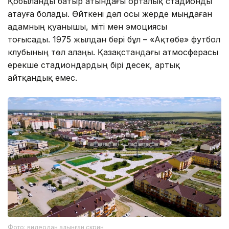
Қобыланды батыр атындағы орталық стадионды
атауға болады. Өйткені дәл осы жерде мыңдаған
адамның қуанышы, үміті мен эмоциясы
тоғысады. 1975 жылдан бері бұл – «Ақтөбе» футбол
клубының төл алаңы. Қазақстандағы атмосферасы
ерекше стадиондардың бірі десек, артық
айтқандық емес.
Фото: видеодан алынған скрин