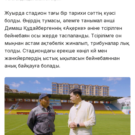
Жуырда стадион тағы бір тарихи сәттің куәсі
болды. Өңірдің тумасы, әлемге танымал әнші
Димаш Құдайбергеннің «Ақерке» әніне түсірілген
бейнебаян осы жерде таспаланды. Түсірілімге он
мыңнан астам ақтөбелік жиналып, трибуналар лық
толды. Стадиондағы ерекше көңіл күй мен
жанкүйерлердің ыстық ықыласын бейнебаяннан
анық байқауға болады.