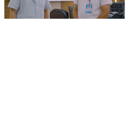
Фото: видеодан алынған скрин
Осыған байланысты медицина саласында цифрлық
технологиялар белсенді қолданылып келеді.
Ауылдар мен аудандарда түсірілген рентген және
КТ нәтижелері бірыңғай жүйеге енгізіледі.
Дәрігерлер зерттеу нәтижелерін ортақ база
арқылы көріп, қажет болған жағдайда қайта қарай
алады.
– Ауылдар мен аудандарда түсірілген
рентген және КТ нәтижелері бірыңғай
жүйеге енгізіледі. Біз сол жүйе арқылы кез
келген жерден зерттеу нәтижелерін көре
аламыз. Бұл науқастарға да ыңғайлы.