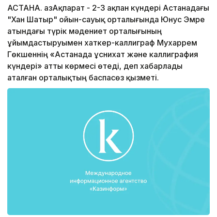
АСТАНА. ҚазАқпарат - 2-3 ақпан күндері Астанадағы
"Хан Шатыр" ойын-сауық орталығында Юнус Эмре
атындағы түрік мәдениет орталығының
ұйымдастыруымен хаткер-каллиграф Мухаррем
Гөкшеннің «Астанада Құснихат және каллиграфия
күндері» атты көрмесі өтеді, деп хабарлады
аталған орталықтың баспасөз қызметі.