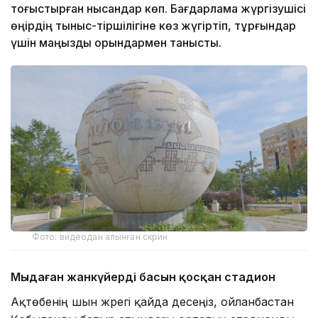
тоғыстырған нысандар көп. Бағдарлама жүргізушісі
өңірдің тыныс-тіршілігіне көз жүгіртіп, тұрғындар
үшін маңызды орындармен танысты.
Фото: видеодан алынған скрин
Мыңдаған жанкүйердің басын қосқан стадион
Ақтөбенің шын жүрегі қайда десеңіз, ойланбастан