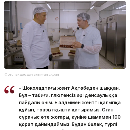
Фото: видеодан алынған скрин
– Шоколадтағы жент Ақтөбеден шыққан.
Бұл – табиғи, глютенсіз әрі денсаулыққа
пайдалы өнім. Ең алдымен жентті қалыпқа
құйып, тоңазытқышта қатырамыз. Оған
сұраныс өте жоғары, күніне шамамен 100
қорап дайындаймыз. Бұдан бөлек, түрлі