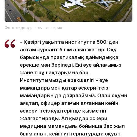
Фото: видеодан алынған скрин
– Қазіргі уақытта институтта 500-ден
астам курсант білім алып жатыр. Оқу
барысында практикалық дайындыққа
ерекше мән беріледі. Екі әуе айлағымыз
және тікұшақтарымыз бар.
Институтымыздың ерекшелігі – әуе
мамандарымен қатар әскери-теңіз
мамандарын да даярлаймыз. Олар оқуын
аяқтап, офицер атағын алғаннан кейін
әскери-теңіз күштерінде қызметін
жалғастырады. Ал қыздар әскери
медицина мамандығы бойынша бес жыл
білім алып, кейін интернатурада оқуын