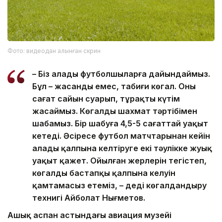
Фото: видеодан алынған скрин
– Біз алаңды футболшыларға дайындаймыз.
Бұл – жасанды емес, табиғи көгал. Оны
сағат сайын суарып, тұрақты күтім
жасаймыз. Көгалды шахмат тәртібімен
шабамыз. Бір шабуға 4,5-5 сағаттай уақыт
кетеді. Әсіресе футбол матчтарынан кейін
алаңды қалпына келтіруге екі тәулікке жуық
уақыт қажет. Ойылған жерлерін тегістеп,
көгалдың бастапқы қалпына келуін
қамтамасыз етеміз, – деді көгалдандыру
технигі Айболат Нығметов.
Ашық аспан астындағы авиация музейі