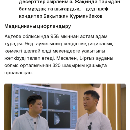
десерттер әзірлейміз. Жақында тарыдан
балмұздақ та шығардық, – деді шеф-
кондитер Бақытжан Құрманбеков.
Медицинаны цифрландыру
Ақтөбе облысында 958 мыңнан астам адам
тұрады. Өңір аумағының кеңдігі медициналық
көмекті шалғай елді мекендерге уақытылы
жеткізуді талап етеді. Мәселен, Ырғыз ауданы
облыс орталығынан 320 шақырым қашықта
орналасқан.