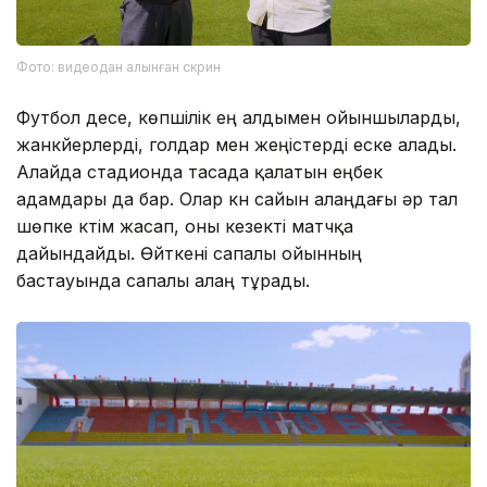
Фото: видеодан алынған скрин
Футбол десе, көпшілік ең алдымен ойыншыларды,
жанкүйерлерді, голдар мен жеңістерді еске алады.
Алайда стадионда тасада қалатын еңбек
адамдары да бар. Олар күн сайын алаңдағы әр тал
шөпке күтім жасап, оны кезекті матчқа
дайындайды. Өйткені сапалы ойынның
бастауында сапалы алаң тұрады.