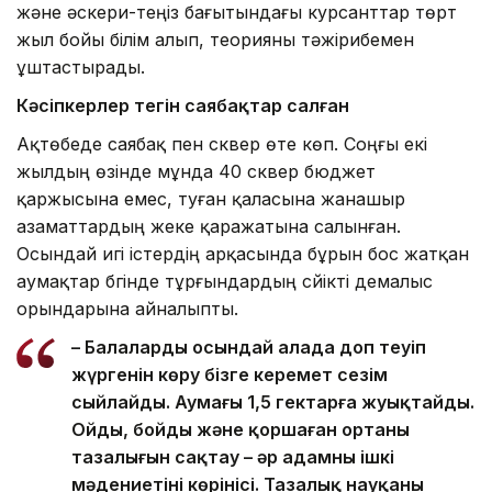
және әскери-теңіз бағытындағы курсанттар төрт
жыл бойы білім алып, теорияны тәжірибемен
ұштастырады.
Кәсіпкерлер тегін саябақтар салған
Ақтөбеде саябақ пен сквер өте көп. Соңғы екі
жылдың өзінде мұнда 40 сквер бюджет
қаржысына емес, туған қаласына жанашыр
азаматтардың жеке қаражатына салынған.
Осындай игі істердің арқасында бұрын бос жатқан
аумақтар бүгінде тұрғындардың сүйікті демалыс
орындарына айналыпты.
– Балалардың осындай алаңда доп теуіп
жүргенін көру бізге керемет сезім
сыйлайды. Аумағы 1,5 гектарға жуықтайды.
Ойдың, бойдың және қоршаған ортаның
тазалығын сақтау – әр адамның ішкі
мәдениетінің көрінісі. Тазалық науқаны