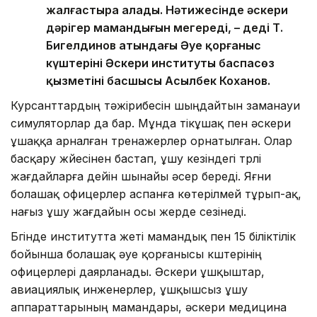
жалғастыра алады. Нәтижесінде әскери
дәрігер мамандығын меңгереді, – деді Т.
Бигелдинов атындағы Әуе қорғаныс
күштерінің Әскери институты баспасөз
қызметінің басшысы Асылбек Коханов.
Курсанттардың тәжірибесін шыңдайтын заманауи
симуляторлар да бар. Мұнда тікұшақ пен әскери
ұшаққа арналған тренажерлер орнатылған. Олар
басқару жүйесінен бастап, ұшу кезіндегі түрлі
жағдайларға дейін шынайы әсер береді. Яғни
болашақ офицерлер аспанға көтерілмей тұрып-ақ,
нағыз ұшу жағдайын осы жерде сезінеді.
Бүгінде институтта жеті мамандық пен 15 біліктілік
бойынша болашақ әуе қорғанысы күштерінің
офицерлері даярланады. Әскери ұшқыштар,
авиациялық инженерлер, ұшқышсыз ұшу
аппараттарының мамандары, әскери медицина