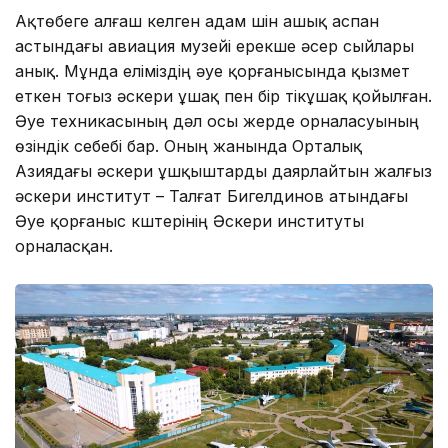
Ақтөбеге алғаш келген адам үшін ашық аспан
астындағы авиация музейі ерекше әсер сыйлары
анық. Мұнда еліміздің әуе қорғанысында қызмет
еткен тоғыз әскери ұшақ пен бір тікұшақ қойылған.
Әуе техникасының дәл осы жерде орналасуының
өзіндік себебі бар. Оның жанында Орталық
Азиядағы әскери ұшқыштарды даярлайтын жалғыз
әскери институт – Талғат Бигелдинов атындағы
Әуе қорғаныс күштерінің Әскери институты
орналасқан.