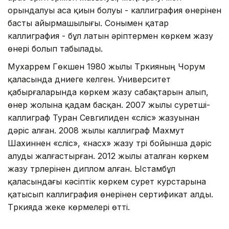
орындалуы аса қиын болуы - каллиграфия өнерінен
басты айырмашылығы. Сонымен қатар
каллиграфия - бұл латын әріптермен көркем жазу
өнері болып табылады.
Мухаррем Гөкшен 1980 жылы Түркияның Чорум
қаласында дүниеге келген. Университет
қабырғаларында көркем жазу сабақтарын алып,
өнер жолына қадам басқан. 2007 жылы суретші-
каллиграф Туран Севгилиден «сүліс» жазуынан
дәріс алған. 2008 жылы каллиграф Махмут
Шахиннен «сүліс», «насх» жазу түрі бойынша дәріс
алуды жалғастырған. 2012 жылы аталған көркем
жазу түрлерінен диплом алған. Ыстамбұл
қаласындағы кәсіптік көркем сурет курстарына
қатысып каллиграфия өнерінен сертификат алды.
Түркияда жеке көрмелері өтті.