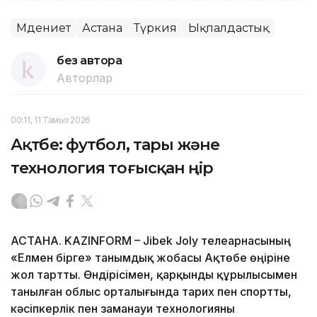
Мәдениет
Астана
Түркия
Ықпалдастық
без автора
Авторлар
00:11, 11 Тамыз 2026
Ақтөбе: футбол, тары және
технология тоғысқан өңір
АСТАНА. KAZINFORM – Jibek Joly телеарнасының
«Елмен бірге» танымдық жобасы Ақтөбе өңіріне
жол тартты. Өндірісімен, қарқынды құрылысымен
танылған облыс орталығында тарих пен спортты,
кәсіпкерлік пен заманауи технологияны