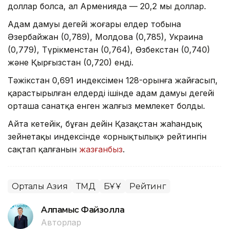
доллар болса, ал Арменияда — 20,2 мың доллар.
Адам дамуы деңгейі жоғары елдер тобына
Әзербайжан (0,789), Молдова (0,785), Украина
(0,779), Түрікменстан (0,764), Өзбекстан (0,740)
және Қырғызстан (0,720) енді.
Тәжікстан 0,691 индексімен 128-орынға жайғасып,
қарастырылған елдердің ішінде адам дамуы деңгейі
орташа санатқа енген жалғыз мемлекет болды.
Айта кетейік, бұған дейін Қазақстан жаһандық
зейнетақы индексінде «орнықтылық» рейтингін
сақтап қалғанын
жазғанбыз
.
Орталық Азия
ТМД
БҰҰ
Рейтинг
Алпамыс Файзолла
Авторлар