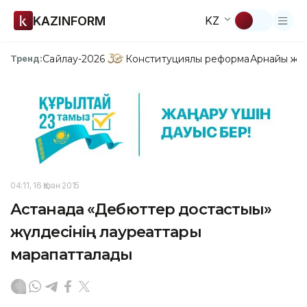
KAZINFORM
KZ
Сайлау-2026
Конституциялық реформа
Арнайы жо
Тренд:
04:11, 16 Қазан 2015
Астанада «Дебюттер достастығы»
жүлдесінің лауреаттары
марапатталады