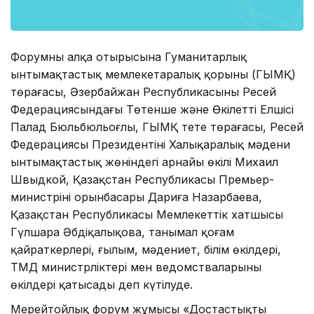
Форумның алқа отырысына Гуманитарлық
ынтымақтастық мемлекетаралық қорының (ГЫМҚ)
төрағасы, Әзербайжан Республикасының Ресей
Федерациясындағы Төтенше және Өкілетті Елшісі
Палад Бюльбюльоғлы, ГЫМҚ тете төрағасы, Ресей
Федерациясы Президентінің Халықаралық мәдени
ынтымақтастық жөніндегі арнайы өкілі Михаил
Швыдкой, Қазақстан Республикасы Премьер-
министрінің орынбасары Дариға Назарбаева,
Қазақстан Республикасы Мемлекеттік хатшысы
Гүлшара Әбдіқалықова, танымал қоғам
қайраткерлері, ғылым, мәдениет, білім өкілдері,
ТМД министрліктері мен ведомстваларының
өкілдері қатысады деп күтілуде.
Мерейтойлық форум жұмысы «Достастықтың