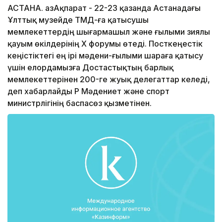
АСТАНА. ҚазАқпарат - 22-23 қазанда Астанадағы
Ұлттық музейде ТМД-ға қатысушы
мемлекеттердің шығармашыл және ғылыми зиялы
қауым өкілдерінің Х форумы өтеді. Посткеңестік
кеңістіктегі ең ірі мәдени-ғылыми шараға қатысу
үшін елордамызға Достастықтың барлық
мемлекеттерінен 200-ге жуық делегаттар келеді,
деп хабарлайды ҚР Мәдениет және спорт
министрлігінің баспасөз қызметінен.