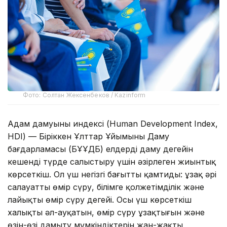
Фото: Солтан Жексенбеков / Kazinform
Адам дамуының индексі (Human Development Index,
HDI) — Біріккен Ұлттар Ұйымының Даму
бағдарламасы (БҰҰДБ) елдердің даму деңгейін
кешенді түрде салыстыру үшін әзірлеген жиынтық
көрсеткіш. Ол үш негізгі бағытты қамтиды: ұзақ әрі
салауатты өмір сүру, білімге қолжетімділік және
лайықты өмір сүру деңгейі. Осы үш көрсеткіш
халықтың әл-ауқатын, өмір сүру ұзақтығын және
өзін-өзі дамыту мүмкіндіктерін жан-жақты