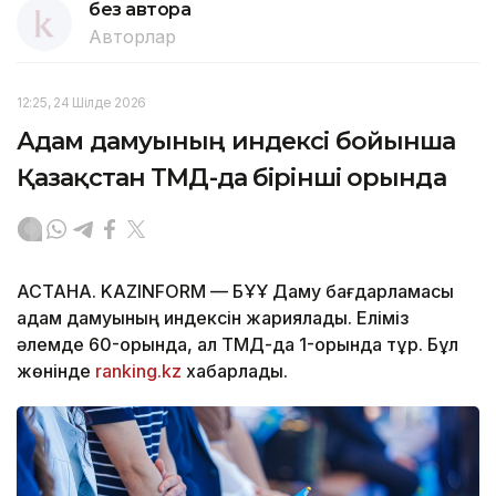
без автора
Авторлар
12:25, 24 Шілде 2026
Адам дамуының индексі бойынша
Қазақстан ТМД-да бірінші орында
АСТАНА. KAZINFORM — БҰҰ Даму бағдарламасы
адам дамуының индексін жариялады. Еліміз
әлемде 60-орында, ал ТМД-да 1-орында тұр. Бұл
жөнінде
ranking.kz
хабарлады.