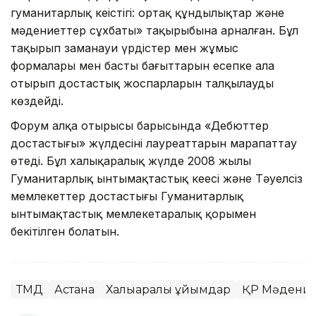
гуманитарлық кеңістігі: ортақ құндылықтар және
мәдениеттер сұхбаты» тақырыбына арналған. Бұл
тақырып заманауи үрдістер мен жұмыс
формалары мен басты бағыттарын есепке ала
отырып достастық жоспарларын талқылауды
көздейді.
Форум алқа отырысы барысында «Дебюттер
достастығы» жүлдесінің лауреаттарын марапаттау
өтеді. Бұл халықаралық жүлде 2008 жылы
Гуманитарлық ынтымақтастық кеңесі және Тәуелсіз
мемлекеттер достастығы Гуманитарлық
ынтымақтастық мемлекетаралық қорымен
бекітілген болатын.
ТМД
Астана
Халықаралық ұйымдар
ҚР Мәдениет