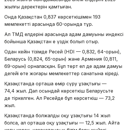
жылғы деректерін қамтыған.
Онда Қазақстан 0,837 көрсеткішімен 193
мемлекеттің арасында 60-орында тұр.
Ал ТМД елдерінің арасында адам дамуының индексі
бойынша Қазақстан ең үздік болып отыр.
Одан кейін тізімде Ресей (HDI — 0,832, 64-орын),
Беларусь (0,824, 65-орын) және Армения (0,811,
69-орын) орналасқан. Бұл төрт ел де адам дамуы
деңгейі өте жоғары мемлекеттер санатына кіреді.
Қазақстанда орташа өмір сүру ұзақтығы —
74,4 жыл. Дәл осындай көрсеткіш Беларусьте
де тіркелген. Ал Ресейде бұл көрсеткіш — 73,2
жыл.
Қазақстанда болжалды оқу ұзақтығы 14 жыл
болса, ал орташа оқу ұзақтығы — 12,5 жыл. Айта
кету керек, қазақстандық білім беру жүйесі