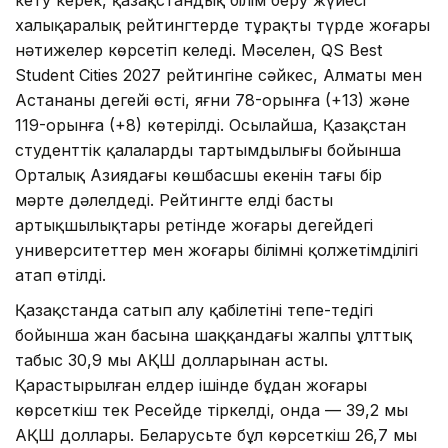
халықаралық рейтингтерде тұрақты түрде жоғары
нәтижелер көрсетіп келеді. Мәселен, QS Best
Student Cities 2027 рейтингіне сәйкес, Алматы мен
Астананың деңгейі өсті, яғни 78-орынға (+13) және
119-орынға (+8) көтерілді. Осылайша, Қазақстан
студенттік қалалардың тартымдылығы бойынша
Орталық Азиядағы көшбасшы екенін тағы бір
мәрте дәлелдеді. Рейтингте елдің басты
артықшылықтары ретінде жоғары деңгейдегі
университеттер мен жоғары білімнің қолжетімділігі
атап өтілді.
Қазақстанда сатып алу қабілетінің тепе-теңдігі
бойынша жан басына шаққандағы жалпы ұлттық
табыс 30,9 мың АҚШ долларынан асты.
Қарастырылған елдер ішінде бұдан жоғары
көрсеткіш тек Ресейде тіркелді, онда — 39,2 мың
АҚШ доллары. Беларусьте бұл көрсеткіш 26,7 мың