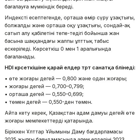
бағалауға мүмкіндік береді.
Индексті есептегенде, орташа өмір сүру ұзақтығы,
болжалды және орташа оқу ұзақтығы, сондай-ақ
сатып алу қабілетінің тепе-теңдігі бойынша жан
басына шаққандағы жалпы ұлттық табыс
ескеріледі. Көрсеткіш 0 мен 1 аралығында
бағаланады.
HDI көрсеткішіне қарай елдер төрт санатқа бөлінеді:
• өте жоғары деңгей — 0,800 және одан жоғары;
• жоғары деңгей — 0,700–0,799;
• орташа деңгей — 0,550–0,699;
• төмен деңгей — 0,550-ден төмен.
Айта кету керек, Қазақстан адам дамуы деңгейі өте
жоғары мемлекеттердің қатарында.
Біріккен Ұлттар Ұйымының Даму бағдарламасы
2025 жылғы баяндамасында әлем елдерінің 2023