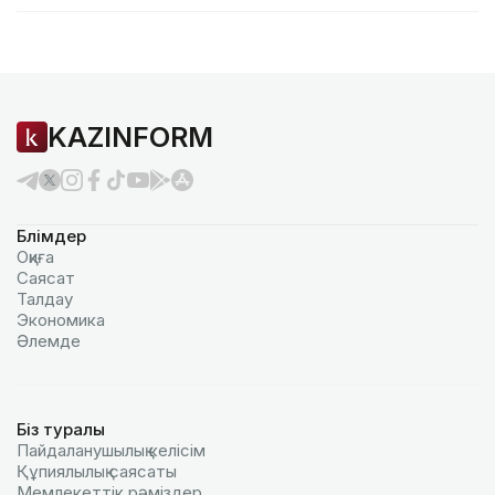
KAZINFORM
Бөлімдер
Оқиға
Саясат
Талдау
Экономика
Әлемде
Біз туралы
Пайдаланушылық келiciм
Құпиялылық саясаты
Мемлекеттік рәміздер