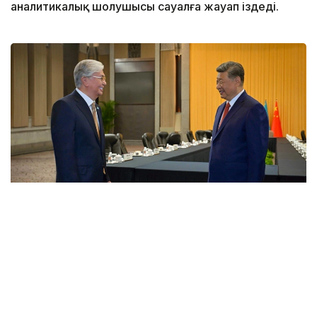
аналитикалық шолушысы сауалға жауап іздеді.
Фото: Аkorda
Технология тоғысы
Ресми түрде Қасым-Жомарт Тоқаевтың Қытайға