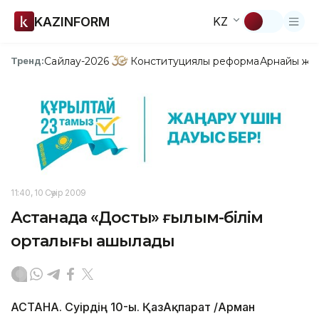
KAZINFORM
KZ
Сайлау-2026
Конституциялық реформа
Арнайы жо
Тренд:
11:40, 10 Сәуір 2009
Астанада «Достық» ғылым-білім
орталығы ашылады
АСТАНА. Сәуірдің 10-ы. ҚазАқпарат /Арман