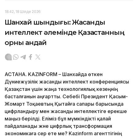
18:42, 18 Шілде 2026
Шанхай шындығы: Жасанды
интеллект әлемінде Қазақстанның
орны қандай
АСТАНА. KAZINFORM – Шанхайда өткен
Дүниежүзілік жасанды интеллект конференциясы
Қазақстан үшін жаңа технологиялық кезеңнің
басталғанын аңғартты. Себебі Президент Қасым-
Жомарт Тоқаевтың Қытайға сапары барысында
цифрландыру мен жасанды интеллектіге ерекше
маңыз берілді. Еліміз бұл мүмкіндікті қалай
пайдаланады және цифрлық трансформация
экономикаға әсер ете ме? Kazinform агенттігінің