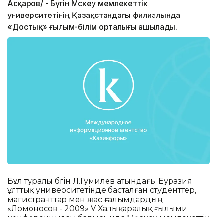
Асқаров/ - Бүгін Мәскеу мемлекеттік
университетінің Қазақстандағы филиалында
«Достық» ғылым-білім орталығы ашылады.
Бұл туралы бүгін Л.Гумилев атындағы Еуразия
ұлттық университетінде басталған студенттер,
магистранттар мен жас ғалымдардың
«Ломоносов - 2009» V Халықаралық ғылыми