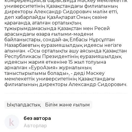
конференциясы барысында Мәскеу мемлекеттік
университетінің Қазақстандағы филиалының
директоры Александр Сидорович мәлім етті,
деп хабарлайды ҚазАқпарат.Оның сөзіне
қарағанда, аталған орталықтың
тұжырымдамасында Қазақстан мен Ресей
арасындағы өзара ғылыми-мәдени
байланыстары, сондай-ақ Елбасы Нұрсұлтан
Назарбаевтың еуразияшылдық идеясы негізге
алынған. «Осы орталықты ашу аясында Қазақстан
Республикасы Президентінің еуразияшылдық
идеясын жария еткеніне 15 жыл толуына
арналған «ЕуроАзия» журналының
таныстырылымы болады», - деді Мәскеу
мемлекеттік университетінің Қазақстандағы
филиалының директоры Александр Сидорович.
Ықпалдастық
Білім және ғылым
без автора
Авторлар