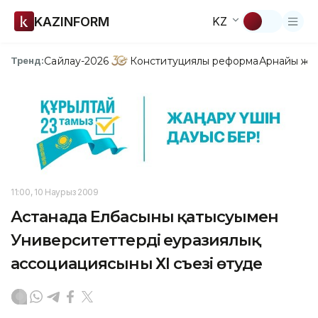
KAZINFORM
KZ
Сайлау-2026
Конституциялық реформа
Арнайы жо
Тренд:
11:00, 10 Наурыз 2009
Астанада Елбасының қатысуымен
Университеттердің еуразиялық
ассоциациясының ХІ съезі өтуде