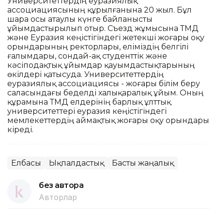
Университеттердің еуразиялық
ассоциациясының құрылғанына 20 жыл. Бұл
шара осы атаулы күнге байланысты
ұйымдастырылып отыр. Съезд жұмысына ТМД
және Еуразия кеңістігіндегі жетекші жоғары оқу
орындарының ректорлары, еліміздің белгілі
ғалымдары, сондай-ақ студенттік және
кәсіподақтық ұйымдар қауымдастықтарының
өкілдері қатысуда. Университеттердің
еуразиялық ассоциациясы - жоғары білім беру
саласындағы беделді халықаралық ұйым. Оның
құрамына ТМД елдерінің барлық ұлттық
университеттері еуразия кеңістігіндегі
мемлекеттердің аймақтық жоғары оқу орындары
кіреді.
Елбасы
Ықпалдастық
Басты жаңалық
без автора
Авторлар