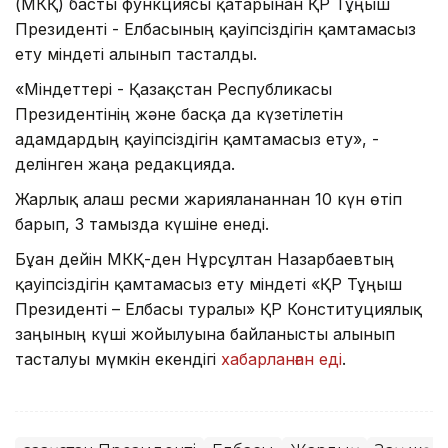
(МКҚ) басты функциясы қатарынан ҚР Тұңғыш
Президенті - Елбасының қауіпсіздігін қамтамасыз
ету міндеті алынып тасталды.
«Міндеттері - Қазақстан Республикасы
Президентінің және басқа да күзетілетін
адамдардың қауіпсіздігін қамтамасыз ету», -
делінген жаңа редакцияда.
Жарлық алғаш ресми жарияланғаннан 10 күн өтіп
барып, 3 тамызда күшіне енеді.
Бұған дейін МКҚ-ден Нұрсұлтан Назарбаевтың
қауіпсіздігін қамтамасыз ету міндеті «ҚР Тұңғыш
Президенті – Елбасы туралы» ҚР Конституциялық
заңының күші жойылуына байланысты алынып
тасталуы мүмкін екендігі
хабарланған еді
.