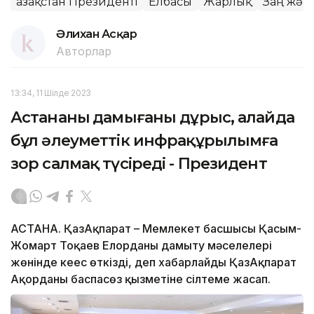
Қазақстан Президенті
Елбасы
Жарлық
Заң жән
Әлихан Асқар
Авторлар
13:34, 11 Шілде 2023
Астананың дамығаны дұрыс, алайда
бұл әлеуметтік инфрақұрылымға
зор салмақ түсіреді - Президент
АСТАНА. ҚазАқпарат – Мемлекет басшысы Қасым-
Жомарт Тоқаев Елорданы дамыту мәселелері
жөнінде кеңес өткізді, деп хабарлайды ҚазАқпарат
Ақорданың баспасөз қызметіне сілтеме жасап.