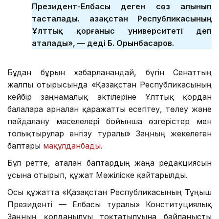
Президент-Елбасы деген сөз алынып
тасталады. Қазақстан Республикасының
Ұлттық қорғаныс университеті деп
аталады», — деді Б. Орынбасаров.
Бұдан бұрын хабарланғандай, бүгін Сенаттың
жалпы отырысында «Қазақстан Республикасының
кейбір заңнамалық актілеріне Ұлттық қордан
балаларға арналған қаражатты есептеу, төлеу және
пайдалану мәселелері бойынша өзгерістер мен
толықтырулар енгізу туралы» Заңның жекелеген
баптары
мақұлданбады
.
Бұл ретте, аталған баптардың жаңа редакциясын
ұсына отырып, құжат Мәжіліске қайтарылды.
Осы құжатта «Қазақстан Республикасының Тұңғыш
Президенті — Елбасы туралы» Конституциялық
Заңның қолданылуы тоқтатылуына байланысты