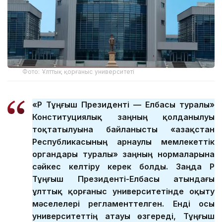
Фото: Ұлттық қорғаныс университеті
«ҚР Тұңғыш Президенті — Елбасы туралы»
Конституциялық заңның қолданылуы
тоқтатылуына байланысты «Қазақстан
Республикасының арнаулы мемлекеттік
органдары туралы» заңның нормаларына
сәйкес келтіру керек болды. Заңда ҚР
Тұңғыш Президенті-Елбасы атындағы
ұлттық қорғаныс университетінде оқыту
мәселелері регламенттелген. Енді осы
университеттің атауы өзгереді, Тұңғыш