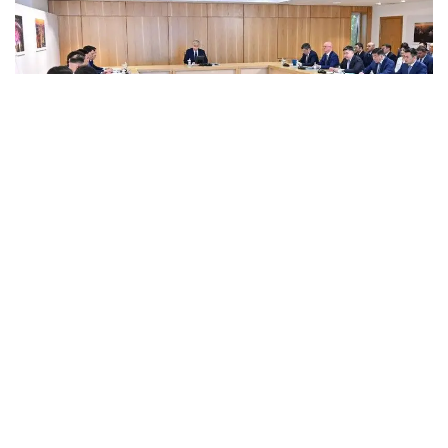
«Бүгін біз Елорданы дамытудың өзекті
мәселелерін талқылау үшін жиналып
отырмыз. Биыл бас қаламыздың
құрылғанына 25 жыл толды. Астана ширек
ғасыр ішінде заманауи ірі қалаға айналды.
Көп жұмыс атқарылды. Жетістіктеріміз аз
емес. Елорда күн санап ұлғайып келе
жатыр. Тұрғындар саны айтарлықтай
көбейді. Алдағы жылдары қала халқының