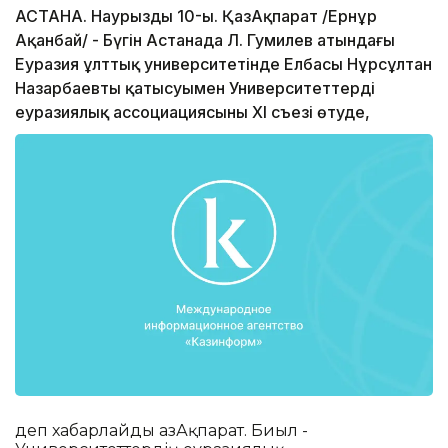
АСТАНА. Наурыздың 10-ы. ҚазАқпарат /Ернұр
Ақанбай/ - Бүгін Астанада Л. Гумилев атындағы
Еуразия ұлттық университетінде Елбасы Нұрсұлтан
Назарбаевтың қатысуымен Университеттердің
еуразиялық ассоциациясының ХІ съезі өтуде,
деп хабарлайды ҚазАқпарат. Биыл -