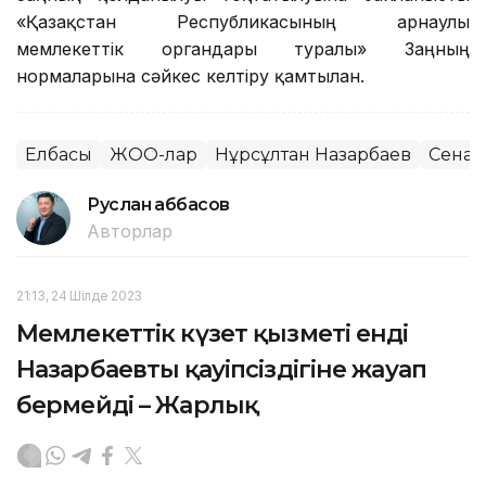
«Қазақстан Республикасының арнаулы
мемлекеттік органдары туралы» Заңның
нормаларына сәйкес келтіру қамтылған.
Елбасы
ЖОО-лар
Нұрсұлтан Назарбаев
Сенат
Руслан Ғаббасов
Авторлар
21:13, 24 Шілде 2023
Мемлекеттік күзет қызметі енді
Назарбаевтың қауіпсіздігіне жауап
бермейді – Жарлық