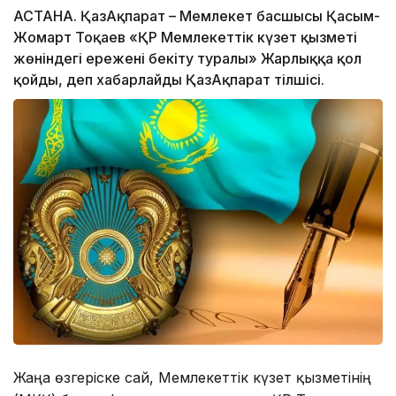
АСТАНА. ҚазАқпарат – Мемлекет басшысы Қасым-
Жомарт Тоқаев «ҚР Мемлекеттік күзет қызметі
жөніндегі ережені бекіту туралы» Жарлыққа қол
қойды, деп хабарлайды ҚазАқпарат тілшісі.
Жаңа өзгеріске сай, Мемлекеттік күзет қызметінің