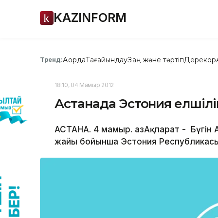
KAZINFORM
Ақорда
Тағайындау
Заң және тәртіп
Дерекқор
Тренд:
18:10, 04 Мамыр 2012
Астанада Эстония елшіліг
АСТАНА. 4 мамыр. ҚазАқпарат - Бүгін 
жайы бойынша Эстония Республикасы 