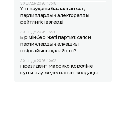
30 шілде 2026, 17:48
Үгіт науқаны басталған соң
партиялардың электоралды
рейтингісі өзгерді
30 шілде 2026, 16:30
Бір мінбер, жеті партия: саяси
партиялардың алғашқы
пікірсайысы қалай өтті?
30 шілде 2026, 10:02
Президент Марокко Короліне
құттықтау жеделхатын жолдады