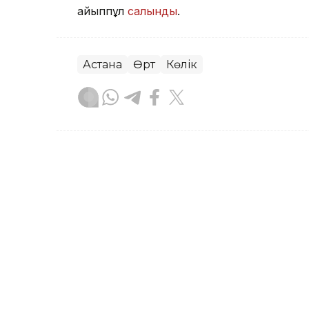
айыппұл
салынды
.
Астана
Өрт
Көлік
Асхат Райқұл
Авторлар
02:35, 06 Тамыз 2026
«Астана» велошабандоз
атанды