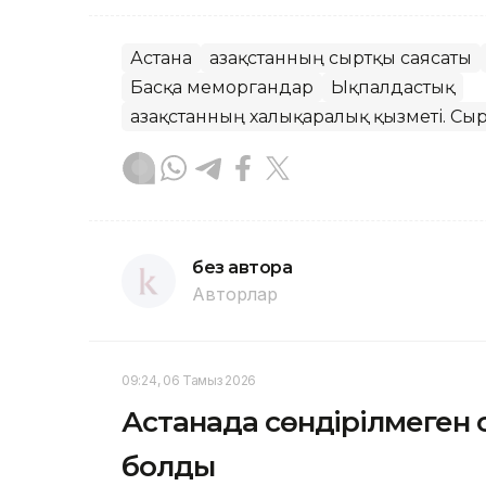
Астана
Қазақстанның сыртқы саясаты
Басқа меморгандар
Ықпалдастық
Қазақстанның халықаралық қызметі. Сыр
без автора
Авторлар
09:24, 06 Тамыз 2026
Астанада сөндірілмеген сі
болды