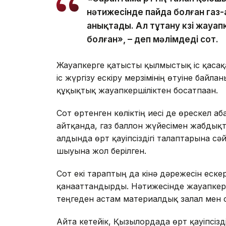
нәтижесінде пайда болған газ
анықтады. Ал тұтану көзі жауап
болған», – деп мәлімдеді сот.
Жауапкерге қатысты қылмыстық іс қасақ
іс жүргізу ескіру мерзімінің өтуіне байл
құқықтық жауапкершіліктен босатпаған.
Сот өртенген көліктің иесі де өрескел а
айтқанда, газ баллон жүйесімен жабдықт
алдында өрт қауіпсіздігі талаптарына с
шығуына жол берілген.
Сот екі тараптың да кінә дәрежесін еск
қанағаттандырды. Нәтижесінде жауапке
теңгеден астам материалдық залал мен с
Айта кетейік, Қызылордада өрт қауіпсізді