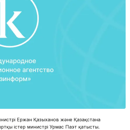
инистрі Ержан Қазыханов және Қазақстанға
тқы істер министрі Урмас Паэт қатысты.