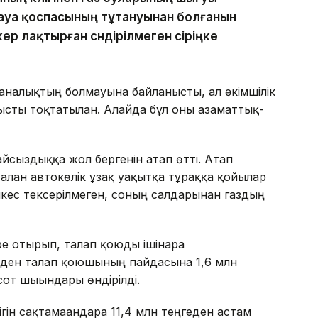
-ауа қоспасының тұтануынан болғанын
кер лақтырған сөндірілмеген сіріңке
аналықтың болмауына байланысты, ал әкімшілік
анысты тоқтатылған. Алайда бұл оны азаматтық-
байсыздыққа жол бергенін атап өтті. Атап
алған автокөлік ұзақ уақытқа тұраққа қойылар
әйкес тексерілмеген, соның салдарынан газдың
ере отырып, талап қоюды ішінара
рден талап қоюшының пайдасына 1,6 млн
от шығындары өндірілді.
гін сақтамағандарға 11,4 млн теңгеден астам