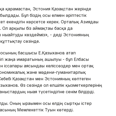
а қарамастан, Эстония Қазақстан жерінде
былдады. Бұл біздің осы елмен әріптестік
 екендігін көрсетсе керек. Орталық Азиядағы
р. Ол арқылы біз аймақтағы басқа да
нығайтуды көздейміз», - деді Эстонияның
 құттықтау сөзінде.
восының басшысы Е.Қазыханов атап
ігі жаңа ғимаратының ашылуы - бұл Елбасы
н іссапары аясындағы келіссөздер мен ортақ
экономикалық және мәдени-гуманитарлық
 Себебі Қазақстан мен Эстонияның көптеген
зыханов. Өз сөзінде ол елшілік қызметкерлерінің
ыстардың нығая түсетіндігіне сенім білдірді.
ды. Оның ырғағымен осы елдің сыртқы істер
касының Мемлекеттік Туын көтерді.