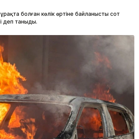
ұрақта болған көлік өртіне байланысты сот
лі деп таныды.