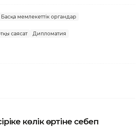
Басқа мемлекеттік органдар
тқы саясат
Дипломатия
ріңке көлік өртіне себеп