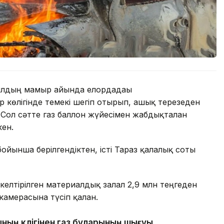
жылдың мамыр айында елордадағы
р көлігінде темекі шегіп отырып, ашық терезеден
. Сол сәтте газ баллон жүйесімен жабдықталған
кен.
бойынша берілгендіктен, істі Тараз қалалық соты
келтірілген материалдық залал 2,9 млн теңгеден
камерасына түсіп қалған.
ның көлігінен газ буларының шығуы