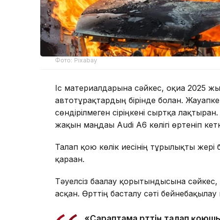
Фото: Pixabay
Іс материалдарына сәйкес, оқиға 2025 
автотұрақтардың бірінде болған. Жауапке
сөндірілмеген сіріңкені сыртқа лақтырған
жақын маңдағы Audi A6 көлігі өртеніп кет
Талап қою көлік иесінің тұрғылықты жері 
қараған.
Тәуелсіз бағалау қорытындысына сәйкес, 
асқан. Өрттің басталу сәті бейнебақылау 
«Сараптама өрттің талап қоюшы