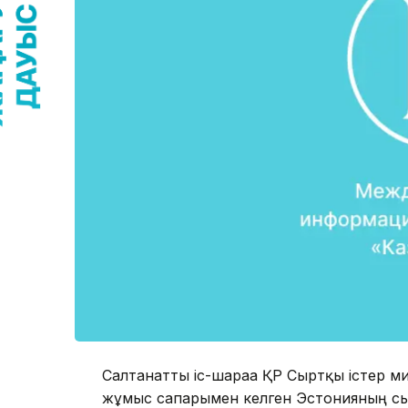
Салтанатты іс-шараға ҚР Сыртқы істер м
жұмыс сапарымен келген Эстонияның сыр