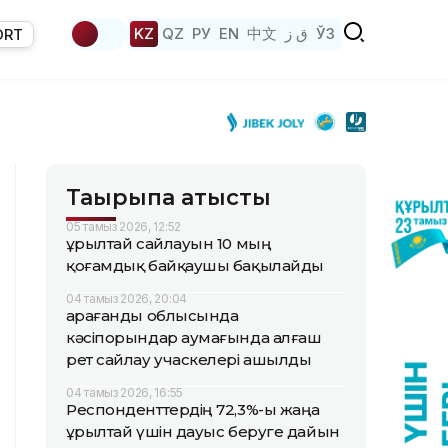
KZ
QZ
РУ
EN
中文
ق ز
ЎЗ
ORT
Тақырыпқа қатысты
05 тамыз 2026, 12:52
Құрылтай сайлауын 10 мың
қоғамдық байқаушы бақылайды
04 тамыз 2026, 20:04
Қарағанды облысында
кәсіпорындар аумағында алғаш
рет сайлау учаскелері ашылды
04 тамыз 2026, 16:55
Респонденттердің 72,3%-ы жаңа
Құрылтай үшін дауыс беруге дайын