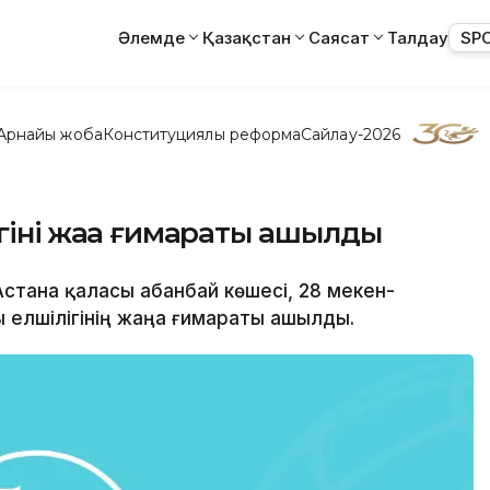
Әлемде
Қазақстан
Саясат
Талдау
SP
Арнайы жоба
Конституциялық реформа
Сайлау-2026
інің жаңа ғимараты ашылды
Астана қаласы Қабанбай көшесі, 28 мекен-
елшілігінің жаңа ғимараты ашылды.