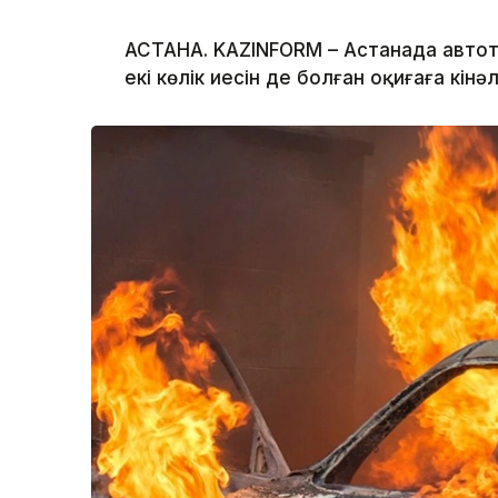
АСТАНА. KAZINFORM – Астанада автот
екі көлік иесін де болған оқиғаға кінә