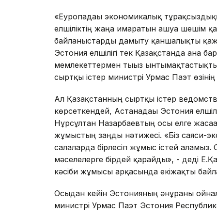
«Еуропадағы экономикалық тұрақсыздыққ
елшіліктің жаңа ғимаратын ашуға шешім қа
байланыстарды дамыту қаншалықты қажет
Эстония елшілігі тек Қазақстанда ғана ба
мемлекеттермен тығыз ынтымақтастықты 
сыртқы істер министрі Урмас Паэт өзінің
Ал Қазақстанның сыртқы істер ведомст
көрсеткендей, Астанадағы Эстония елшіл
Нұрсұлтан Назарбаевтың осы елге жасаға
жұмыстың заңды нәтижесі. «Біз саяси-
салаларда бірлесіп жұмыс істей аламыз.
мәселелерге бірдей қарайды», - деді Е.Қа
кәсіби жұмысы арқасында екіжақты байлан
Осыдан кейін Эстонияның әнұраны ойнал
министрі Урмас Паэт Эстония Республи