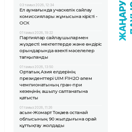
03 тамыз 2026, 12:34
Ел аумағында учаскелік сайлау
комиссиялары жұмысына кірісті -
ОСК
01 тамыз 2026, 19:22
Партиялар сайлаушылармен
жүздесті: мектептерде және өндіріс
орындарында өзекті мәселелер
талқыланды
01 тамыз 2026, 13:50
Орталық Азия елдерінің
президенттері UIM F1H2O әлем
чемпионатының гран-при
кезеңінің ашылу салтанатына
қатысты
01 тамыз 2026, 11:26
Қасым-Жомарт Тоқаев Қостанай
облысының 90 жылдығына орай
құттықтау жолдады