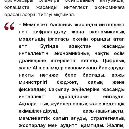
болашақта жасанды интеллект экономикаға
орасан әсерін тигізуі ықтимал.
– Мемлекет басшысы жасанды интеллект
пен цифрландыру жаңа экономикалық
модельдің іргетасы екенін орынды атап
өтті. Бүгінде Қазақстан жасанды
интеллектіні экономиканың нақты өсім
драйверіне ілгерілетіп келеді.
Цифрлық
және AI шешімдер экономиканы басқаруда
нақты нәтиже бере бастады. Қаржы
министрлігі бюджет, салық және
фискалдық бақылау жүйелеріне жасанды
интеллект құралдарын енгізуде.
Ақпараттық жүйелер салық және кедендік
әкімшілендіруді, қазынашылықты,
мемлекеттік сатып алуды, стратегиялық
жоспарлау мен аудит
ті қамтиды
. Жалпы,