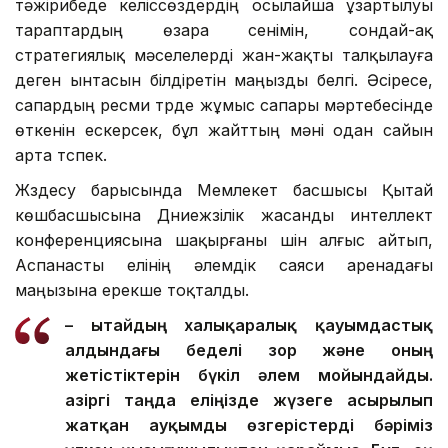
тәжірибеде келіссөздердің осылайша ұзартылуы
тараптардың өзара сенімін, сондай-ақ
стратегиялық мәселелерді жан-жақты талқылауға
деген ынтасын білдіретін маңызды белгі. Әсіресе,
сапардың ресми түрде жұмыс сапары мәртебесінде
өткенін ескерсек, бұл жайттың мәні одан сайын
арта түспек.
Жүздесу барысында Мемлекет басшысы Қытай
көшбасшысына Дүниежүзілік жасанды интеллект
конференциясына шақырғаны үшін алғыс айтып,
Аспанасты елінің әлемдік саяси аренадағы
маңызына ерекше тоқталды.
– Қытайдың халықаралық қауымдастық
алдындағы беделі зор және оның
жетістіктерін бүкіл әлем мойындайды.
Қазіргі таңда еліңізде жүзеге асырылып
жатқан ауқымды өзгерістерді бәріміз