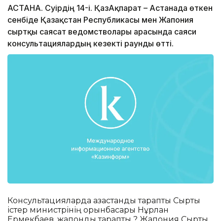
АСТАНА. Сәуірдің 14-і. ҚазАқпарат – Астанада өткен
сенбіде Қазақстан Республикасы мен Жапония
сыртқы саясат ведомстволары арасында саяси
консультациялардың кезекті раунды өтті.
Консультацияларда қазақстандық тарапты Сыртқы
істер министрінің орынбасары Нұрлан
Ермекбаев, жапондық тарапты ? Жапония Сыртқы