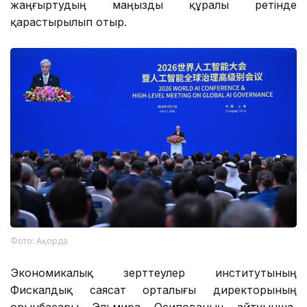
жаңғыртудың маңызды құралы ретінде
қарастырылып отыр.
Фото: Ақорда
Экономикалық зерттеулер институтының
Фискалдық саясат орталығы директорының
орынбасары Эльмира Осипованың айтуынша,