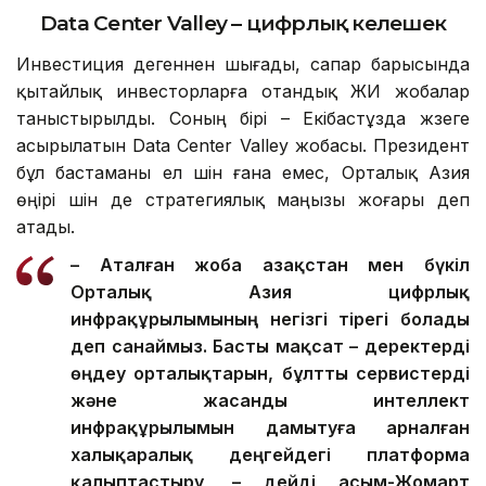
Data Center Valley – цифрлық келешек
Инвестиция дегеннен шығады, сапар барысында
қытайлық инвесторларға отандық ЖИ жобалар
таныстырылды. Соның бірі – Екібастұзда жүзеге
асырылатын Data Center Valley жобасы. Президент
бұл бастаманы ел үшін ғана емес, Орталық Азия
өңірі үшін де стратегиялық маңызы жоғары деп
атады.
– Аталған жоба Қазақстан мен бүкіл
Орталық Азия цифрлық
инфрақұрылымының негізгі тірегі болады
деп санаймыз. Басты мақсат – деректерді
өңдеу орталықтарын, бұлтты сервистерді
және жасанды интеллект
инфрақұрылымын дамытуға арналған
халықаралық деңгейдегі платформа
қалыптастыру, – дейді Қасым-Жомарт