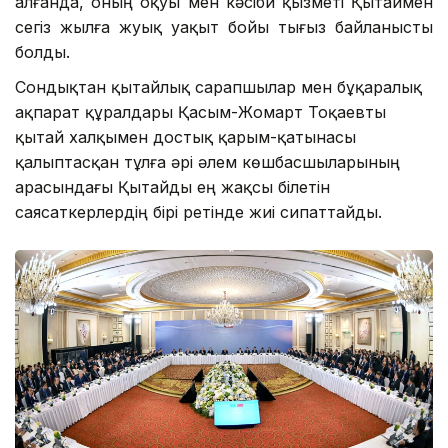
алғанда, оның оқуы мен кәсіби қызметі Қытаймен
сегіз жылға жуық уақыт бойы тығыз байланысты
болды.
Сондықтан қытайлық сарапшылар мен бұқаралық
ақпарат құралдары Қасым-Жомарт Тоқаевты
қытай халқымен достық қарым-қатынасы
қалыптасқан тұлға әрі әлем көшбасшыларының
арасындағы Қытайды ең жақсы білетін
саясаткерлердің бірі ретінде жиі сипаттайды.