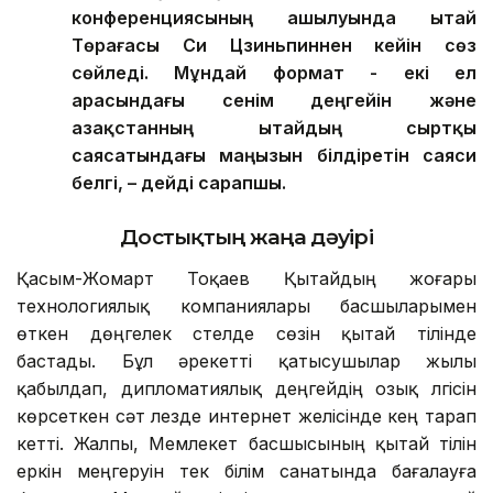
конференциясының ашылуында Қытай
Төрағасы Си Цзиньпиннен кейін сөз
сөйледі. Мұндай формат - екі ел
арасындағы сенім деңгейін және
Қазақстанның Қытайдың сыртқы
саясатындағы маңызын білдіретін саяси
белгі, – дейді сарапшы.
Достықтың жаңа дәуірі
Қасым-Жомарт Тоқаев Қытайдың жоғары
технологиялық компаниялары басшыларымен
өткен дөңгелек үстелде сөзін қытай тілінде
бастады. Бұл әрекетті қатысушылар жылы
қабылдап, дипломатиялық деңгейдің озық үлгісін
көрсеткен сәт лезде интернет желісінде кең тарап
кетті. Жалпы, Мемлекет басшысының қытай тілін
еркін меңгеруін тек білім санатында бағалауға