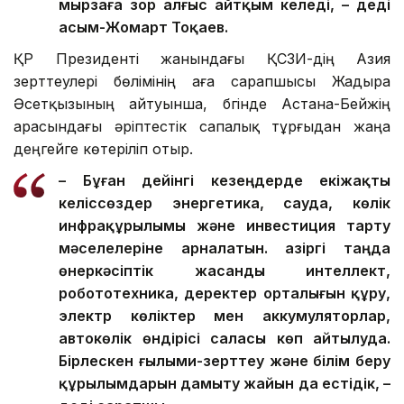
мырзаға зор алғыс айтқым келеді, – деді
Қасым-Жомарт Тоқаев.
ҚР Президенті жанындағы ҚСЗИ-дің Азия
зерттеулері бөлімінің аға сарапшысы Жадыра
Әсетқызының айтуынша, бүгінде Астана-Бейжің
арасындағы әріптестік сапалық тұрғыдан жаңа
деңгейге көтеріліп отыр.
– Бұған дейінгі кезеңдерде екіжақты
келіссөздер энергетика, сауда, көлік
инфрақұрылымы және инвестиция тарту
мәселелеріне арналатын. Қазіргі таңда
өнеркәсіптік жасанды интеллект,
робототехника, деректер орталығын құру,
электр көліктер мен аккумуляторлар,
автокөлік өндірісі саласы көп айтылуда.
Бірлескен ғылыми-зерттеу және білім беру
құрылымдарын дамыту жайын да естідік, –