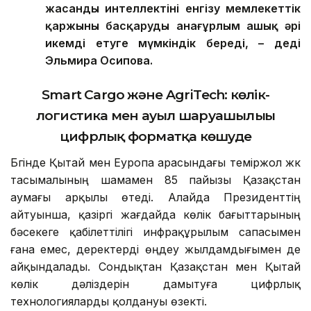
жасанды интеллекті
ні
енгізу мемлекеттік
қаржыны басқаруды анағұрлым ашық әрі
икемді етуге мүмкіндік береді,
–
деді
Эльмира Осипова
.
Smart Cargo және AgriTech: көлік-
логистика мен ауыл шаруашылығы
цифрлық форматқа көшуде
Бүгінде Қытай мен Еуропа арасындағы теміржол жүк
тасымалының шамамен 85 пайызы Қазақстан
аумағы арқылы өтеді. Алайда Президенттің
айтуынша, қазіргі жағдайда көлік бағыттарының
бәсекеге қабілеттілігі инфрақұрылым сапасымен
ғана емес, деректерді өңдеу жылдамдығымен де
айқындалады. Сондықтан Қазақстан мен Қытай
көлік дәліздерін дамытуға цифрлық
технологияларды қолдануы өзекті.