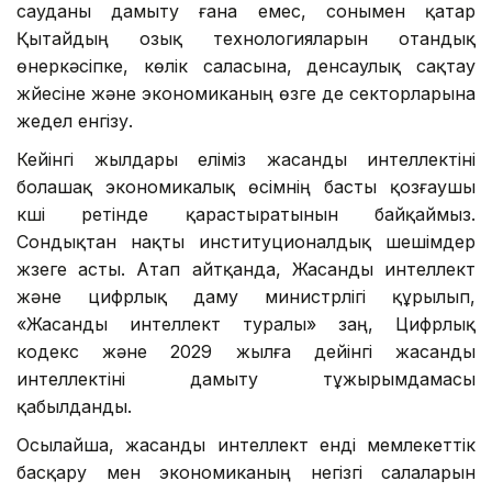
сауданы дамыту ғана емес, сонымен қатар
Қытайдың озық технологияларын отандық
өнеркәсіпке, көлік саласына, денсаулық сақтау
жүйесіне және экономиканың өзге де секторларына
жедел енгізу.
Кейінгі жылдары еліміз жасанды интеллектіні
болашақ экономикалық өсімнің басты қозғаушы
күші ретінде қарастыратынын байқаймыз.
Сондықтан нақты институционалдық шешімдер
жүзеге асты. Атап айтқанда, Жасанды интеллект
және цифрлық даму министрлігі құрылып,
«Жасанды интеллект туралы» заң, Цифрлық
кодекс және 2029 жылға дейінгі жасанды
интеллектіні дамыту тұжырымдамасы
қабылданды.
Осылайша, жасанды интеллект енді мемлекеттік
басқару мен экономиканың негізгі салаларын