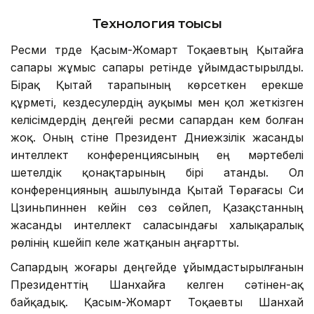
Технология тоғысы
Ресми түрде Қасым-Жомарт Тоқаевтың Қытайға
сапары жұмыс сапары ретінде ұйымдастырылды.
Бірақ Қытай тарапының көрсеткен ерекше
құрметі, кездесулердің ауқымы мен қол жеткізген
келісімдердің деңгейі ресми сапардан кем болған
жоқ. Оның үстіне Президент Дүниежүзілік жасанды
интеллект конференциясының ең мәртебелі
шетелдік қонақтарының бірі атанды. Ол
конференцияның ашылуында Қытай Төрағасы Си
Цзиньпиннен кейін сөз сөйлеп, Қазақстанның
жасанды интеллект саласындағы халықаралық
рөлінің күшейіп келе жатқанын аңғартты.
Сапардың жоғары деңгейде ұйымдастырылғанын
Президенттің Шанхайға келген сәтінен-ақ
байқадық. Қасым-Жомарт Тоқаевты Шанхай