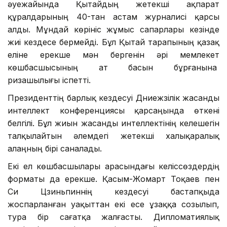
әуежайында Қытайдың жетекші ақпарат
құралдарының 40-тан астам журналисі қарсы
алды. Мұндай көрініс жұмыс сапарлары кезінде
жиі кездесе бермейді. Бұл Қытай тарапының қазақ
еліне ерекше мән бергенін әрі мемлекет
көшбасшысының ат басын бұрғанына
ризашылығы іспетті.
Президенттің барлық кездесуі Дүниежүзілік жасанды
интеллект конференциясы қарсаңында өткені
белгілі. Бұл жиын жасанды интеллектінің келешегін
талқылайтын әлемдегі жетекші халықаралық
алаңның бірі саналады.
Екі ел көшбасшылары арасындағы келіссөздердің
форматы да ерекше. Қасым-Жомарт Тоқаев пен
Си Цзиньпиннің кездесуі бастапқыда
жоспарланған уақыттан екі есе ұзаққа созылып,
тура бір сағатқа жалғасты. Дипломатиялық