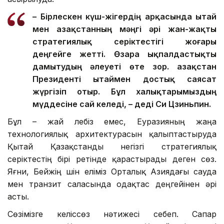
– Бірлескен күш-жігердің арқасында Қытай
мен Қазақстанның мәңгі әрі жан-жақты
стратегиялық серіктестігі жоғары
деңгейге жетті. Өзара ықпалдастықты
дамытудың әлеуеті өте зор. Қазақстан
Президенті Қытаймен достық саясат
жүргізіп отыр. Бұл халықтарымыздың
мүддесіне сай келеді, – деді Си Цзиньпин.
Бұл – жай лебіз емес, Еуразияның жаңа
технологиялық архитектурасын қалыптастыруда
Қытай Қазақстанды негізгі стратегиялық
серіктестің бірі ретінде қарастырады деген сөз.
Яғни, Бейжің үшін еліміз Орталық Азиядағы сауда
мен транзит саласында одақтас деңгейінен әрі
асты.
Сөзімізге келіссөз нәтижесі себеп. Сапар