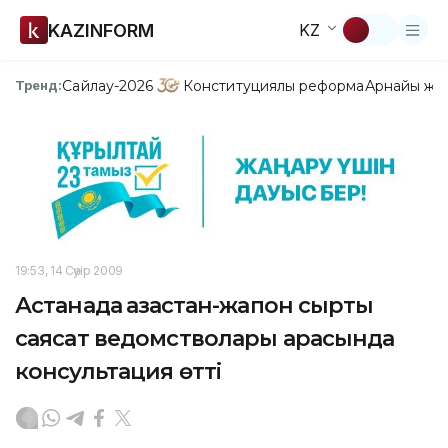
KAZINFORM
KZ
Сайлау-2026
Конституциялық реформа
Арнайы жо
Тренд:
19:53, 14 Сәуір 2009
Астанада қазақстан-жапон сыртқы
саясат ведомстволары арасында
консультация өтті