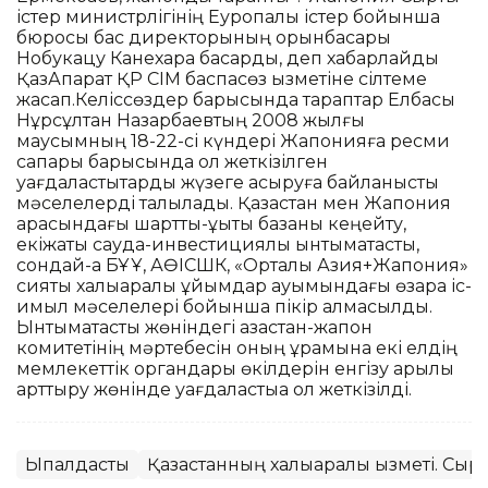
істер министрлігінің Еуропалық істер бойынша
бюросы бас директорының орынбасары
Нобукацу Канехара басқарды, деп хабарлайды
ҚазАқпарат ҚР СІМ баспасөз қызметіне сілтеме
жасап.Келіссөздер барысында тараптар Елбасы
Нұрсұлтан Назарбаевтың 2008 жылғы
маусымның 18-22-сі күндері Жапонияға ресми
сапары барысында қол жеткізілген
уағдаластықтарды жүзеге асыруға байланысты
мәселелерді талқылады. Қазақстан мен Жапония
арасындағы шарттық-құқықтық базаны кеңейту,
екіжақты сауда-инвестициялық ынтымақтастық,
сондай-ақ БҰҰ, АӨІСШК, «Орталық Азия+Жапония»
сияқты халықаралық ұйымдар ауқымындағы өзара іс-
қимыл мәселелері бойынша пікір алмасылды.
Ынтымақтастық жөніндегі қазақстан-жапон
комитетінің мәртебесін оның құрамына екі елдің
мемлекеттік органдары өкілдерін енгізу арқылы
арттыру жөнінде уағдаластыққа қол жеткізілді.
Ықпалдастық
Қазақстанның халықаралық қызметі. Сырт