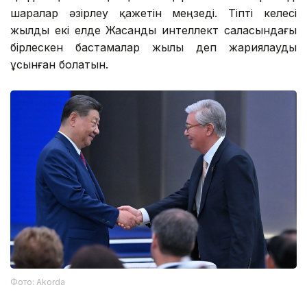
шаралар әзірлеу қажетін меңзеді. Тіпті келесі
жылды екі елде Жасанды интеллект саласындағы
бірлескен бастамалар жылы деп жариялауды
ұсынған болатын.
Фото: Аkorda