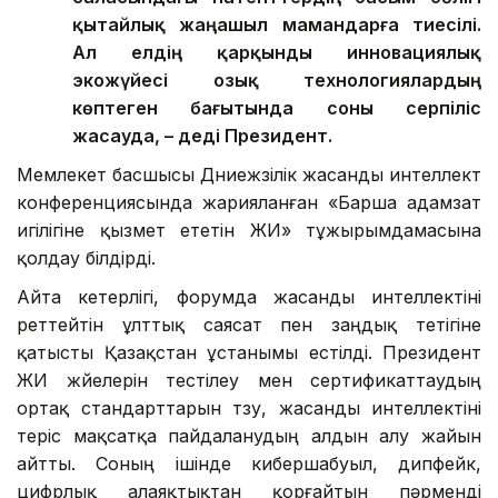
қытайлық жаңашыл мамандарға тиесілі.
Ал елдің қарқынды инновациялық
экожүйесі озық технологиялардың
көптеген бағытында соны серпіліс
жасауда, – деді Президент.
Мемлекет басшысы Дүниежүзілік жасанды интеллект
конференциясында жарияланған «Барша адамзат
игілігіне қызмет ететін ЖИ» тұжырымдамасына
қолдау білдірді.
Айта кетерлігі, форумда жасанды интеллектіні
реттейтін ұлттық саясат пен заңдық тетігіне
қатысты Қазақстан ұстанымы естілді. Президент
ЖИ жүйелерін тестілеу мен сертификаттаудың
ортақ стандарттарын түзу, жасанды интеллектіні
теріс мақсатқа пайдаланудың алдын алу жайын
айтты. Соның ішінде кибершабуыл, дипфейк,
цифрлық алаяқтықтан қорғайтын пәрменді