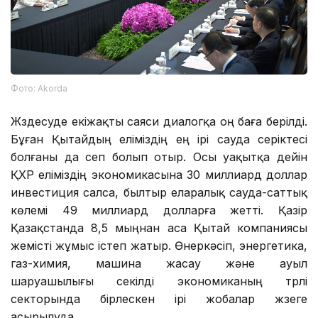
Фото: Аkorda
Жүздесуде екіжақты саяси диалогқа оң баға берілді.
Бұған Қытайдың еліміздің ең ірі сауда серіктесі
болғаны да сеп болып отыр. Осы уақытқа дейін
ҚХР еліміздің экономикасына 30 миллиард доллар
инвестиция салса, былтыр еларалық сауда-саттық
көлемі 49 миллиард долларға жетті. Қазір
Қазақстанда 8,5 мыңнан аса Қытай компаниясы
жемісті жұмыс істеп жатыр. Өнеркәсіп, энергетика,
газ-химия, машина жасау және ауыл
шаруашылығы секілді экономиканың түрлі
секторында бірлескен ірі жобалар жүзеге
асырылуда.