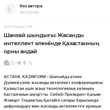
без автора
Авторлар
18:42, 18 Шілде 2026
Шанхай шындығы: Жасанды
интеллект әлемінде Қазақстанның
орны қандай
АСТАНА. KAZINFORM – Шанхайда өткен
Дүниежүзілік жасанды интеллект конференциясы
Қазақстан үшін жаңа технологиялық кезеңнің
басталғанын аңғартты. Себебі Президент Қасым-
Жомарт Тоқаевтың Қытайға сапары барысында
цифрландыру мен жасанды интеллектіге ерекше