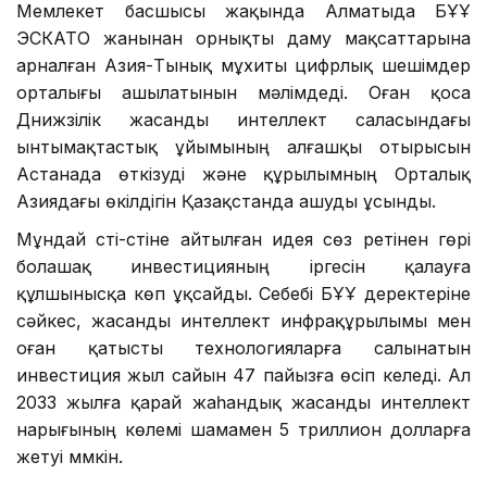
Мемлекет басшысы жақында Алматыда БҰҰ
ЭСКАТО жанынан орнықты даму мақсаттарына
арналған Азия-Тынық мұхиты цифрлық шешімдер
орталығы ашылатынын мәлімдеді. Оған қоса
Дүнижүзілік жасанды интеллект саласындағы
ынтымақтастық ұйымының алғашқы отырысын
Астанада өткізуді және құрылымның Орталық
Азиядағы өкілдігін Қазақстанда ашуды ұсынды.
Мұндай үсті-үстіне айтылған идея сөз ретінен гөрі
болашақ инвестицияның іргесін қалауға
құлшынысқа көп ұқсайды. Себебі БҰҰ деректеріне
сәйкес, жасанды интеллект инфрақұрылымы мен
оған қатысты технологияларға салынатын
инвестиция жыл сайын 47 пайызға өсіп келеді. Ал
2033 жылға қарай жаһандық жасанды интеллект
нарығының көлемі шамамен 5 триллион долларға
жетуі мүмкін.