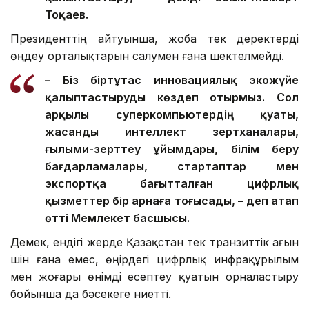
Тоқаев.
Президенттің айтуынша, жоба тек деректерді
өңдеу орталықтарын салумен ғана шектелмейді.
– Біз біртұтас инновациялық экожүйе
қалыптастыруды көздеп отырмыз. Сол
арқылы суперкомпьютердің қуаты,
жасанды интеллект зертханалары,
ғылыми-зерттеу ұйымдары, білім беру
бағдарламалары, стартаптар мен
экспортқа бағытталған цифрлық
қызметтер бір арнаға тоғысады, – деп атап
өтті Мемлекет басшысы.
Демек, ендігі жерде Қазақстан тек транзиттік ағын
үшін ғана емес, өңірдегі цифрлық инфрақұрылым
мен жоғары өнімді есептеу қуатын орналастыру
бойынша да бәсекеге ниетті.