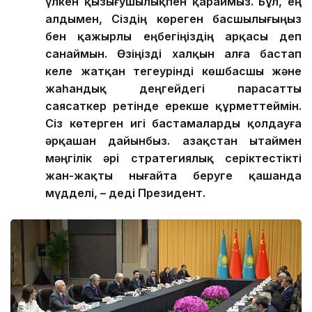
үлкен қызығушылықпен қараймыз. Бұл, ең
алдымен, Сіздің көреген басшылығыңыз
бен қажырлы еңбегіңіздің арқасы деп
санаймын. Өзіңізді халқын алға бастап
келе жатқан тегеурінді көшбасшы және
жаһандық деңгейдегі парасатты
саясаткер ретінде ерекше құрметтеймін.
Сіз көтерген игі бастамаларды қолдауға
әрқашан дайынбыз. Қазақстан Қытаймен
мәңгілік әрі стратегиялық серіктестікті
жан-жақты нығайта беруге қашанда
мүдделі, – деді Президент.