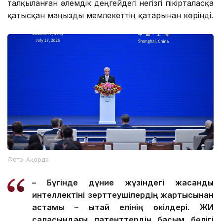
талқыланған әлемдік деңгейдегі негізгі пікірталасқа
қатысқан маңызды мемлекеттің қатарынан көрінді.
Фото: Ақорда
– Бүгінде дүние жүзіндегі жасанды
интеллектіні зерттеушілердің жартысынан
астамы – Қытай елінің өкілдері. ЖИ
саласындағы патенттердің басым бөлігі