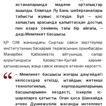
астаналарында мәдени орталықтар
ашылды. Елімізде Лу Бань шеберханалары
табысты жұмыс істеуде. Бұл – қос
халықтың арасында қалыптасқан достық
пен өзара сенімнің тағы бір айғағы, –
деді.
Мемлекет басшысы.
ҚР СІМ жанындағы Сыртқы саяси зерттеулер
институтының басқарма төрағасының орынбасары
Манарбек Қабазиевтің айтуынша, сапар
қорытындысы Қазақстан-Қытай қарым-
қатынасының жаңа саяси кезеңге өткенін көрсетті.
– Мемлекет басшысы жоғары деңгейдегі
келіссөздер өткізді, Қытайдың жетекші
технологиялық корпорацияларының
басшыларымен кездесті, іскерлік іс-
шараларға қатысты. Оған қоса Шанхайда
өткен Дүниежүзілік жасанды интеллект