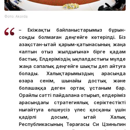
Фото: Аkorda
– Екіжақты байланыстарымыз бұрын-
соңды болмаған деңгейге көтерілді. Біз
Қазақстан-Қытай қарым-қатынасының жаңа
«алтын отыз жылдығына» бірге қадам
бастық. Елдеріміздің ықпалдастығы мүлде
жаңа сапалық деңгейге шықты деп айтуға
болады. Халықтарымыздың арасында
өзара сенім, шынайы достық және
болашаққа деген ортақ ұстаным бар.
Орайлы сәтті пайдалана отырып, елдеріміз
арасындағы стратегиялық серіктестікті
нығайтуға өлшеусіз үлес қосқаны үшін
қадірлі досым, Қытай Халық
Республикасының Төрағасы Си Цзиньпин