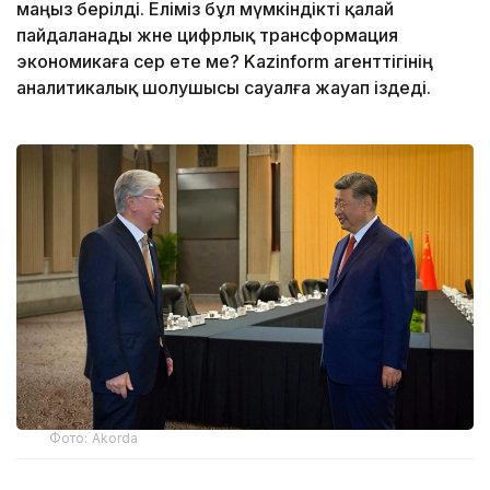
маңыз берілді. Еліміз бұл мүмкіндікті қалай
пайдаланады және цифрлық трансформация
экономикаға әсер ете ме? Kazinform агенттігінің
аналитикалық шолушысы сауалға жауап іздеді.
Фото: Аkorda