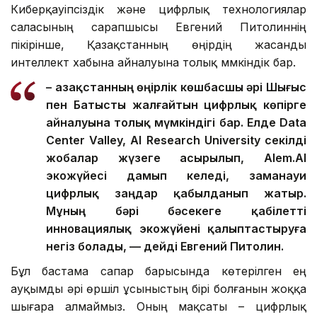
Киберқауіпсіздік және цифрлық технологиялар
саласының сарапшысы Евгений Питолиннің
пікірінше, Қазақстанның өңірдің жасанды
интеллект хабына айналуына толық мүмкіндік бар.
– Қазақстанның өңірлік көшбасшы әрі Шығыс
пен Батысты жалғайтын цифрлық көпірге
айналуына толық мүмкіндігі бар. Елде Data
Center Valley, AI Research University секілді
жобалар жүзеге асырылып, Alem.AI
экожүйесі дамып келеді, заманауи
цифрлық заңдар қабылданып жатыр.
Мұның бәрі бәсекеге қабілетті
инновациялық экожүйені қалыптастыруға
негіз болады, — дейді Евгений Питолин.
Бұл бастама сапар барысында көтерілген ең
ауқымды әрі өршіл ұсыныстың бірі болғанын жоққа
шығара алмаймыз. Оның мақсаты – цифрлық