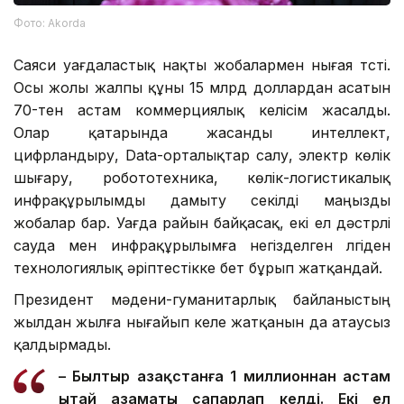
Фото: Аkorda
Саяси уағдаластық нақты жобалармен нығая түсті.
Осы жолы жалпы құны 15 млрд доллардан асатын
70-тен астам коммерциялық келісім жасалды.
Олар қатарында жасанды интеллект,
цифрландыру, Data-орталықтар салу, электр көлік
шығару, робототехника, көлік-логистикалық
инфрақұрылымды дамыту секілді маңызды
жобалар бар. Уағда райын байқасақ, екі ел дәстүрлі
сауда мен инфрақұрылымға негізделген үлгіден
технологиялық әріптестікке бет бұрып жатқандай.
Президент мәдени-гуманитарлық байланыстың
жылдан жылға нығайып келе жатқанын да атаусыз
қалдырмады.
– Былтыр Қазақстанға 1 миллионнан астам
Қытай азаматы сапарлап келді. Екі ел