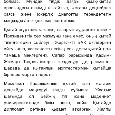
болмас. Мұндай тілдік дағды қазақ-қытай
арасындағы сенімді нығайтып, жоғары деңгейдегі
саяси және іскерлік диалогты тереңдететін
маңызды артықшылық екені анық.
Қытай жұртшылығының назарын аударған дүние –
Президенттің сөз мазмұны ғана емес, оның қытай
тілінде еркін сөйлеуі . Жергілікті БАҚ өкілдерінің
айтуынша, «аспанасты елінің ескі досы қытай тілін
тамаша меңгерген». Сапар барысында Қасым-
Жомарт Тоқаев іскерлік кездесуде де, ресми іс-
шарада да қытайлық әріптестерімен қытайша
бірнеше мәрте тілдесті.
Мемлекет басшысының қытай тілін жоғары
деңгейде меңгеруі заңды құбылыс. Жастық
шағында ол Бейжің тіл және мәдениет
университетінде білім алып, кейін Қытайда
дипломат ретінде қызмет атқарған. Жалпы