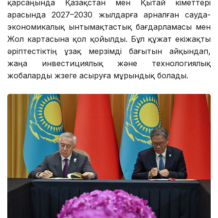
қарсаңында Қазақстан мен Қытай үкіметтері
арасында 2027–2030 жылдарға арналған сауда-
экономикалық ынтымақтастық бағдарламасы мен
Жол картасына қол қойылды. Бұл құжат екіжақты
әріптестіктің ұзақ мерзімді бағытын айқындап,
жаңа инвестициялық және технологиялық
жобаларды жүзеге асыруға мұрындық болады.