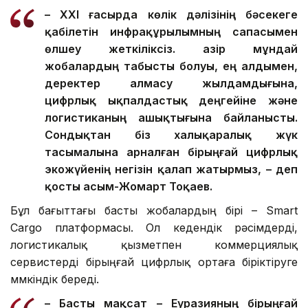
– XXI ғасырда көлік дәлізінің бәсекеге
қабілетін инфрақұрылымның сапасымен
өлшеу жеткіліксіз. Қазір мұндай
жобалардың табысты болуы, ең алдымен,
деректер алмасу жылдамдығына,
цифрлық ықпалдастық деңгейіне және
логистиканың ашықтығына байланысты.
Сондықтан біз халықаралық жүк
тасымалына арналған бірыңғай цифрлық
экожүйенің негізін қалап жатырмыз, – деп
қосты Қасым-Жомарт Тоқаев.
Бұл бағыттағы басты жобалардың бірі – Smart
Cargo платформасы. Ол кедендік рәсімдерді,
логистикалық қызметпен коммерциялық
сервистерді бірыңғай цифрлық ортаға біріктіруге
мүмкіндік береді.
– Басты мақсат – Еуразияның бірыңғай