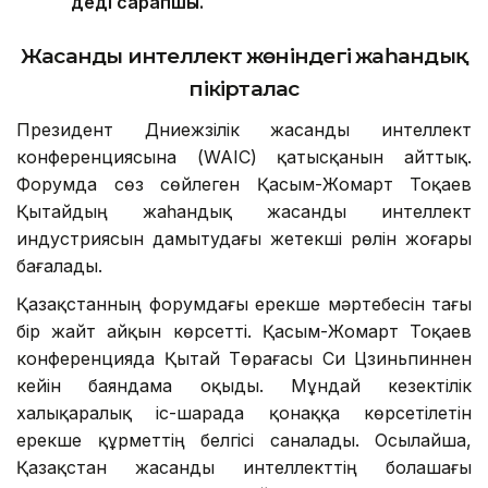
деді сарапшы.
Жасанды интеллект жөніндегі жаһандық
пікірталас
Президент Дүниежүзілік жасанды интеллект
конференциясына (WAIC) қатысқанын айттық.
Форумда сөз сөйлеген Қасым-Жомарт Тоқаев
Қытайдың жаһандық жасанды интеллект
индустриясын дамытудағы жетекші рөлін жоғары
бағалады.
Қазақстанның форумдағы ерекше мәртебесін тағы
бір жайт айқын көрсетті. Қасым-Жомарт Тоқаев
конференцияда Қытай Төрағасы Си Цзиньпиннен
кейін баяндама оқыды. Мұндай кезектілік
халықаралық іс-шарада қонаққа көрсетілетін
ерекше құрметтің белгісі саналады. Осылайша,
Қазақстан жасанды интеллекттің болашағы