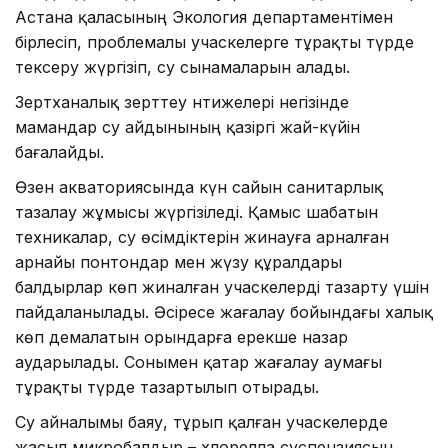
Астана қаласының Экология департаментімен
бірлесіп, проблемалы учаскелерге тұрақты түрде
тексеру жүргізіп, су сынамаларын алады.
Зертханалық зерттеу нәтижелері негізінде
мамандар су айдынының қазіргі жай-күйін
бағалайды.
Өзен акваториясында күн сайын санитарлық
тазалау жұмысы жүргізіледі. Қамыс шабатын
техникалар, су өсімдіктерін жинауға арналған
арнайы понтондар мен жүзу құралдары
балдырлар көп жиналған учаскелерді тазарту үшін
пайдаланылады. Әсіресе жағалау бойындағы халық
көп демалатын орындарға ерекше назар
аударылады. Сонымен қатар жағалау аумағы
тұрақты түрде тазартылып отырады.
Су айналымы баяу, тұрып қалған учаскелерде
жасыл микробалдыр – хлорелла суспензиясын