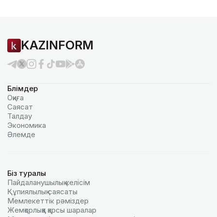
KAZINFORM
Бөлімдер
Оқиға
Саясат
Талдау
Экономика
Әлемде
Біз туралы
Пайдаланушылық келiciм
Құпиялылық саясаты
Мемлекеттік рәміздер
Жемқорлыққа қарсы шаралар