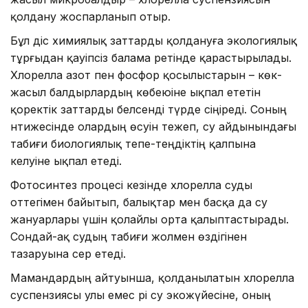
қолдану жоспарланып отыр.
Бұл әдіс химиялық заттарды қолдануға экологиялық
тұрғыдан қауіпсіз балама ретінде қарастырылады.
Хлорелла азот пен фосфор қосылыстарын – көк-
жасыл балдырлардың көбеюіне ықпал ететін
қоректік заттарды белсенді түрде сіңіреді. Соның
нәтижесінде олардың өсуін тежеп, су айдынындағы
табиғи биологиялық тепе-теңдіктің қалпына
келуіне ықпал етеді.
Фотосинтез процесі кезінде хлорелла суды
оттегімен байытып, балықтар мен басқа да су
жануарлары үшін қолайлы орта қалыптастырады.
Сондай-ақ судың табиғи жолмен өздігінен
тазаруына әсер етеді.
Мамандардың айтуынша, қолданылатын хлорелла
суспензиясы улы емес әрі су экожүйесіне, оның