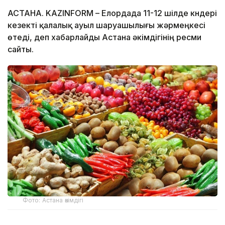
АСТАНА. KAZINFORM – Елордада 11-12 шілде күндері
кезекті қалалық ауыл шаруашылығы жәрмеңкесі
өтеді, деп хабарлайды Астана әкімдігінің ресми
сайты.
Фото: Астана әкімдігі