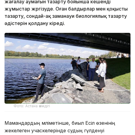
жағалау аумағын тазарту бойынша кешенді
жұмыстар жүргізуде. Оған балдырлар мен қоқысты
тазарту, сондай-ақ заманауи биологиялық тазарту
әдістерін қолдану кіреді.
Фото: Астана әкімдігі
Мамандардың мәліметінше, биыл Есіл өзенінің
жекелеген учаскелерінде судың гүлденуі