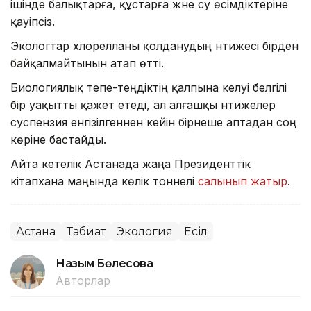
ішінде балықтарға, құстарға және су өсімдіктеріне
қауіпсіз.
Экологтар хлорелланы қолданудың нәтижесі бірден
байқалмайтынын атап өтті.
Биологиялық тепе-теңдіктің қалпына келуі белгілі
бір уақытты қажет етеді, ал алғашқы нәтижелер
суспензия енгізілгеннен кейін бірнеше аптадан соң
көріне бастайды.
Айта кетелік Астанада жаңа Президенттік
кітапхана маңында көлік тоннелі
салынып жатыр
.
Астана
Табиғат
Экология
Есіл
Назым Бөлесова
Авторлар