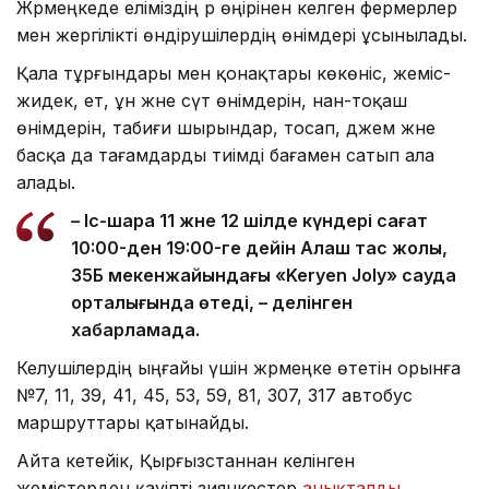
Жәрмеңкеде еліміздің әр өңірінен келген фермерлер
мен жергілікті өндірушілердің өнімдері ұсынылады.
Қала тұрғындары мен қонақтары көкөніс, жеміс-
жидек, ет, ұн және сүт өнімдерін, нан-тоқаш
өнімдерін, табиғи шырындар, тосап, джем және
басқа да тағамдарды тиімді бағамен сатып ала
алады.
– Іс-шара 11 және 12 шілде күндері сағат
10:00-ден 19:00-ге дейін Алаш тас жолы,
35Б мекенжайындағы «Keryen Joly» сауда
орталығында өтеді, – делінген
хабарламада.
Келушілердің ыңғайы үшін жәрмеңке өтетін орынға
№7, 11, 39, 41, 45, 53, 59, 81, 307, 317 автобус
маршруттары қатынайды.
Айта кетейік, Қырғызстаннан әкелінген
жемістерден қауіпті зиянкестер
анықталды
.