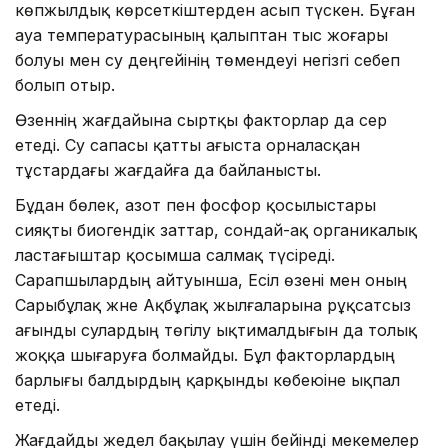
көпжылдық көрсеткіштерден асып түскен. Бұған
ауа температурасының қалыптан тыс жоғары
болуы мен су деңгейінің төмендеуі негізгі себеп
болып отыр.
Өзеннің жағдайына сыртқы факторлар да әсер
етеді. Су сапасы қатты ағыста орналасқан
тұстардағы жағдайға да байланысты.
Бұдан бөлек, азот пен фосфор қосылыстары
сияқты биогендік заттар, сондай-ақ органикалық
ластағыштар қосымша салмақ түсіреді.
Сарапшылардың айтуынша, Есіл өзені мен оның
Сарыбұлақ және Ақбұлақ жылғаларына рұқсатсыз
ағынды сулардың төгілу ықтималдығын да толық
жоққа шығаруға болмайды. Бұл факторлардың
барлығы балдырдың қарқынды көбеюіне ықпал
етеді.
Жағдайды жедел бақылау үшін бейінді мекемелер