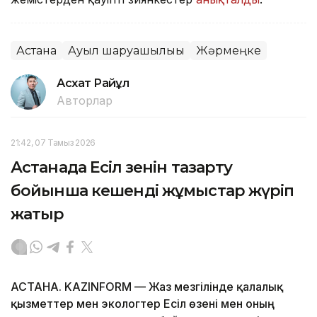
Астана
Ауыл шаруашылығы
Жәрмеңке
Асхат Райқұл
Авторлар
21:42, 07 Тамыз 2026
Астанада Есіл өзенін тазарту
бойынша кешенді жұмыстар жүріп
жатыр
АСТАНА. KAZINFORM — Жаз мезгілінде қалалық
қызметтер мен экологтер Есіл өзені мен оның