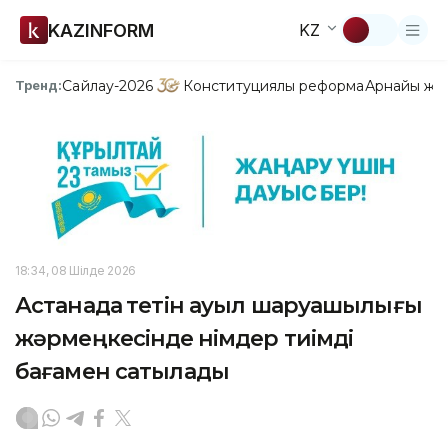
KAZINFORM
KZ
Сайлау-2026
Конституциялық реформа
Арнайы жо
Тренд:
18:34, 08 Шілде 2026
Астанада өтетін ауыл шаруашылығы
жәрмеңкесінде өнімдер тиімді
бағамен сатылады