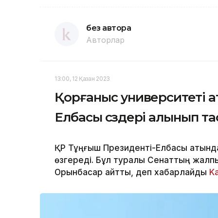
без автора
Авторлар
13:00, 12 Қазан 2023
Қорғаныс университеті 
Елбасы сөздері алынып т
ҚР Тұңғыш Президенті-Елбасы атында
өзгереді. Бұл туралы Сенаттың жалп
Орынбасар айтты, деп хабарлайды
K