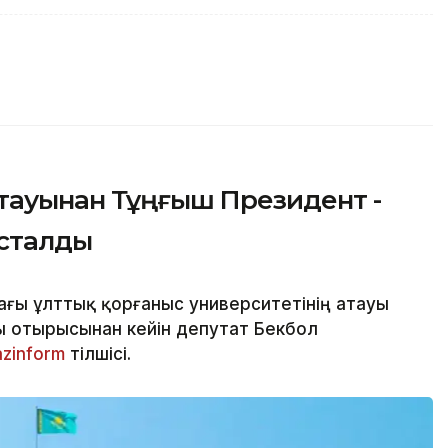
атауынан Тұңғыш Президент -
асталды
ғы ұлттық қорғаныс университетінің атауы
ы отырысынан кейін депутат Бекбол
azinform
тілшісі.