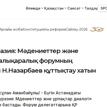
Әлемде
Қазақстан
Саясат
Талдау
SP
Арнайы жоба
Конституциялық реформа
Сайлау-2026
уразия: Мәдениеттер және
 халықаралық форумның
Н.Назарбаев құттықтау хатын
асұлан Аманбайұлы/ - Бүгін Астанадағы
Еуразия: Мәдениеттер және ұрпақтар диалогі»
 бастады. Форум делегаттарына ҚР