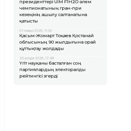
президенттері UIM F1H2O әлем
чемпионатының гран-при
кезеңінің ашылу салтанатына
қатысты
01 тамыз 2026, 11:26
Қасым-Жомарт Тоқаев Қостанай
облысының 90 жылдығына орай
құттықтау жолдады
30 шілде 2026, 17:48
Үгіт науқаны басталған соң
партиялардың электоралды
рейтингісі өзгерді