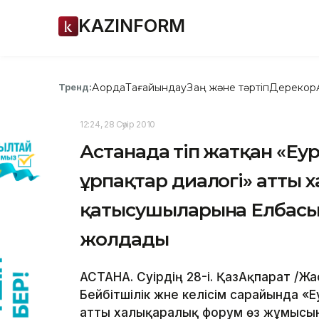
KAZINFORM
Ақорда
Тағайындау
Заң және тәртіп
Дерекқор
Тренд:
12:24, 28 Сәуір 2010
Астанада өтіп жатқан «Е
ұрпақтар диалогі» атты
қатысушыларына Елбасы 
жолдады
АСТАНА. Сәуірдің 28-і. ҚазАқпарат /Ж
Бейбітшілік және келісім сарайында «
атты халықаралық форум өз жұмысын