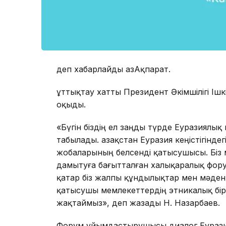
деп хабарлайды ҚазАқпарат.
Құттықтау хатты Президент Әкімшілігі Ішк
оқыды.
«Бүгін біздің ел заңды түрде Еуразиялы
табылады. Қазақстан Еуразия кеңістігінд
жобаларының белсенді қатысушысы. Біз 
дамытуға бағытталған халықаралық фор
қатар біз жалпы құндылықтар мен мәдени, 
қатысушы мемлекеттердің этникалық біреге
жақтаймыз», деп жазады Н. Назарбаев.
Форум ұйымдастырушысы диалог Еурази