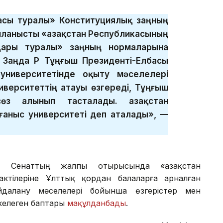
басы туралы» Конституциялық заңның
ланысты «Қазақстан Республикасының
дары туралы» заңның нормаларына
 Заңда ҚР Тұңғыш Президенті-Елбасы
университетінде оқыту мәселелері
иверситеттің атауы өзгереді, Тұңғыш
өз алынып тасталады. Қазақстан
ғаныс университеті деп аталады», —
ін Сенаттың жалпы отырысында «Қазақстан
ктілеріне Ұлттық қордан балаларға арналған
далану мәселелері бойынша өзгерістер мен
келеген баптары
мақұлданбады
.