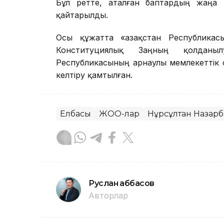
Бұл ретте, аталған баптардың жаңа 
қайтарылды.
Осы құжатта «Қазақстан Республика
Конституциялық Заңның қолданыл
Республикасының арнаулы мемлекеттік
келтіру қамтылған.
Елбасы
ЖОО-лар
Нұрсұлтан Назарб
Руслан Ғаббасов
Авторлар