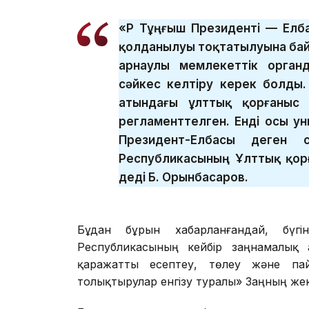
«ҚР Тұңғыш Президенті — Ел
қолданылуы тоқтатылуына бай
арнаулы мемлекеттік орган
сәйкес келтіру керек болды.
атындағы ұлттық қорғаныс 
регламенттелген. Енді осы ун
Президент-Елбасы деген с
Республикасының Ұлттық қор
деді Б. Орынбасаров.
Бұдан бұрын хабарланғандай, бүг
Республикасының кейбір заңнамалық а
қаражатты есептеу, төлеу және пай
толықтырулар енгізу туралы» Заңның же