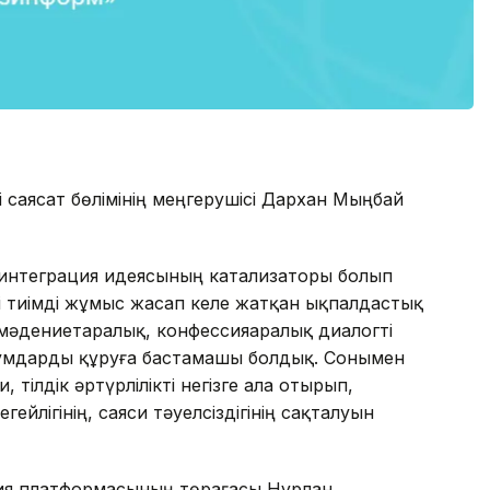
і саясат бөлімінің меңгерушісі Дархан Мыңбай
қ интеграция идеясының катализаторы болып
егі тиімді жұмыс жасап келе жатқан ықпалдастық
мәдениетаралық, конфессияаралық диалогті
умдарды құруға бастамашы болдық. Сонымен
тілдік әртүрлілікті негізге ала отырып,
йлігінің, саяси тәуелсіздігінің сақталуын
я платформасының төрағасы Нұрлан