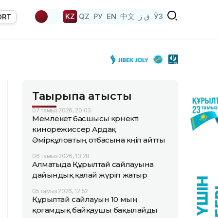
KZ
QZ
РУ
EN
中文
ق ز
ЎЗ
ORT
Тақырыпқа қатысты
07 тамыз 2026, 20:03
Мемлекет басшысы көрнекті
кинорежиссер Ардақ
Әмірқұловтың отбасына көңіл айтты
06 тамыз 2026, 13:28
Алматыда Құрылтай сайлауына
дайындық қалай жүріп жатыр
05 тамыз 2026, 12:52
Құрылтай сайлауын 10 мың
қоғамдық байқаушы бақылайды