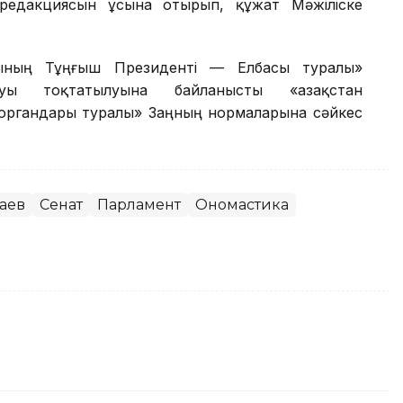
редакциясын ұсына отырып, құжат Мәжіліске
сының Тұңғыш Президенті — Елбасы туралы»
уы тоқтатылуына байланысты «Қазақстан
 органдары туралы» Заңның нормаларына сәйкес
аев
Сенат
Парламент
Ономастика