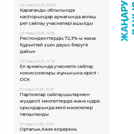
04 тамыз 2026, 20:04
Қарағанды облысында
кәсіпорындар аумағында алғаш
рет сайлау учаскелері ашылды
04 тамыз 2026, 16:55
Респонденттердің 72,3%-ы жаңа
Құрылтай үшін дауыс беруге
дайын
03 тамыз 2026, 12:34
Ел аумағында учаскелік сайлау
комиссиялары жұмысына кірісті -
ОСК
01 тамыз 2026, 19:22
Партиялар сайлаушылармен
жүздесті: мектептерде және өндіріс
орындарында өзекті мәселелер
талқыланды
01 тамыз 2026, 13:50
Орталық Азия елдерінің