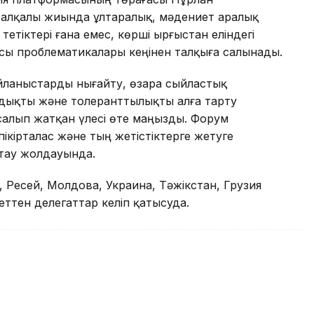
гі алқалы жиында ұлтаралық, мәдениет аралық
тетіктері ғана емес, көрші Қырғыстан еліндегі
сы проблематикалары кеңінен талқыға салынады.
айланыстарды нығайту, өзара сыйластық
дықты және толеранттылықты алға тарту
алып жатқан үлесі өте маңызды. Форум
ікірталас және тың жетістіктерге жетуге
қтау жолдауында.
 Ресей, Молдова, Украина, Тәжікстан, Грузия
еттен делегаттар келіп қатысуда.