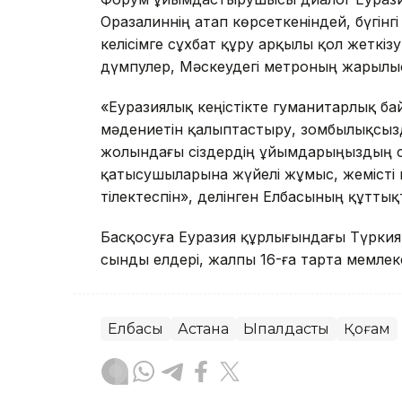
Оразалиннің атап көрсеткеніндей, бүгін
келісімге сұхбат құру арқылы қол жеткізу 
дүмпулер, Мәскеудегі метроның жарылы
«Еуразиялық кеңістікте гуманитарлық б
мәдениетін қалыптастыру, зомбылықсыз
жолындағы сіздердің ұйымдарыңыздың с
қатысушыларына жүйелі жұмыс, жемісті п
тілектеспін», делінген Елбасының құтты
Басқосуға Еуразия құрлығындағы Түркия,
сынды елдері, жалпы 16-ға тарта мемлек
Елбасы
Астана
Ықпалдастық
Қоғам