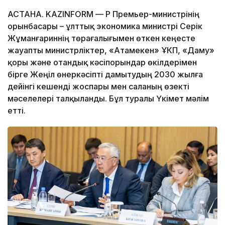
АСТАНА. KAZINFORM — ҚР Премьер-министрінің
орынбасары – ұлттық экономика министрі Серік
Жұманғариннің төрағалығымен өткен кеңесте
жауапты министрліктер, «Атамекен» ҰКП, «Даму»
қоры және отандық кәсіпорындар өкілдерімен
бірге Жеңіл өнеркәсіпті дамытудың 2030 жылға
дейінгі кешенді жоспары мен саланың өзекті
мәселелері талқыланды. Бұл туралы Үкімет мәлім
етті.