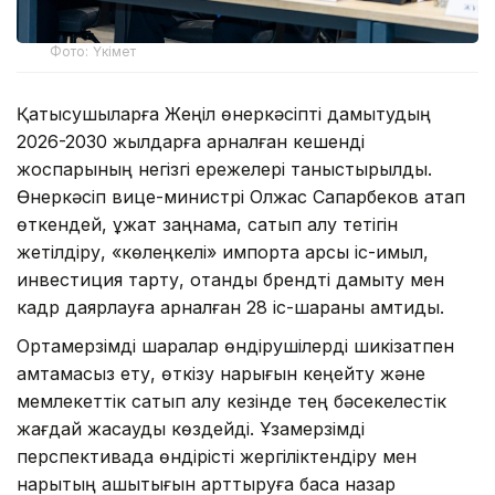
Фото: Үкімет
Қатысушыларға Жеңіл өнеркәсіпті дамытудың
2026-2030 жылдарға арналған кешенді
жоспарының негізгі ережелері таныстырылды.
Өнеркәсіп вице-министрі Олжас Сапарбеков атап
өткендей, құжат заңнама, сатып алу тетігін
жетілдіру, «көлеңкелі» импортқа қарсы іс-қимыл,
инвестиция тарту, отандық брендті дамыту мен
кадр даярлауға арналған 28 іс-шараны қамтиды.
Ортамерзімді шаралар өндірушілерді шикізатпен
қамтамасыз ету, өткізу нарығын кеңейту және
мемлекеттік сатып алу кезінде тең бәсекелестік
жағдай жасауды көздейді. Ұзақмерзімді
перспективада өндірісті жергіліктендіру мен
нарықтың ашықтығын арттыруға баса назар