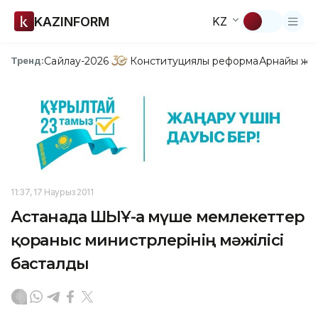
KAZINFORM
KZ
Сайлау-2026
Конституциялық реформа
Арнайы жо
Тренд:
11:37, 17 Наурыз 2011
Астанада ШЫҰ-ға мүше мемлекеттер
қорғаныс министрлерінің мәжілісі
басталды