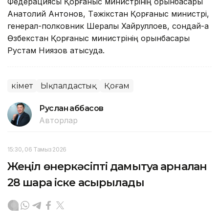
Федерациясы Қорғаныс министрінің орынбасары
Анатолий Антонов, Тәжікстан Қорғаныс министрі,
генерал-полковник Шералы Хайруллоев, сондай-ақ
Өзбекстан Қорғаныс министрінің орынбасары
Рустам Ниязов қатысуда.
Үкімет
Ықпалдастық
Қоғам
Руслан Ғаббасов
Авторлар
15:30, 06 Тамыз 2026
Жеңіл өнеркәсіпті дамытуға арналған
28 шара іске асырылады