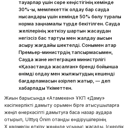
тауарлар үшін сөре кеңістігінің кемінде
30%-ы, мемлекеттік қолдау бар сауда
нысандары үшін кемінде 50% бөлу туралы
норма заңнамалық түрде бекітілген. Сауда
желілерінің жеткізу шартын жасаудан
негізсіз бас тартуы мен жалдау ақысын
асыру жағдайы шектелді. Сонымен қатар
Премьер-министрдің тапсырмасымен,
Сауда және интеграция министрлігі
«Қазақстанда жасалған» бренді бойынша
өнімді қолдау мен жылжытудың кешенді
бағдарламасын әзірлеп жатыр, — деп
хабарлады Үкіметтен.
Жиын барысында «Атамекен» ҰКП «Даму»
кәсіпкерлікті дамыту қорымен бірге қатысушыларға
жеңіл өнеркәсіпті дамытуға баса назар аудара
отырып, Ulttyq Ónim отандық өндірушілерінің
X көрмесін өткізу жөнінде ұсыныс жасады. Іскерлік