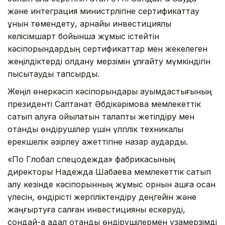
және интеграция министрлігіне сертификаттау
құнын төмендету, арнайы инвестициялық
келісімшарт бойынша жұмыс істейтін
кәсіпорындардың сертификаттар мен жекелеген
жеңілдіктерді қолдану мерзімін ұлғайту мүмкіндігін
пысықтауды тапсырды.
Жеңіл өнеркәсіп кәсіпорындары қауымдастығының
президенті Салтанат Әбдікәрімова мемлекеттік
сатып алуға қойылатын талапты жетілдіру мен
отандық өндірушілер үшін үлгілік техникалық
ерекшелік әзірлеу қажеттігіне назар аударды.
«По Глобал спецодежда» фабрикасының
директоры Надежда Шабаева мемлекеттік сатып
алу кезінде кәсіпорынның жұмыс орнын ашға қосқан
үлесін, өндірісті жергіліктендіру деңгейін және
жаңғыртуға салған инвестицияны ескеруді,
сондай-ақ адал отандық өндірушілермен ұзақмерзімді