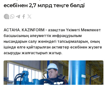
есебінен 2,7 млрд теңге бөлді
АСТАНА. KAZINFORM - Қазақстан Үкіметі Мемлекет
басшысының әлеуметтік инфрақұрылым
нысандарын салу жөніндегі тапсырмаларын, оның
ішінде елге қайтарылған активтер есебінен жүзеге
асыруды жалғастырып жатыр.