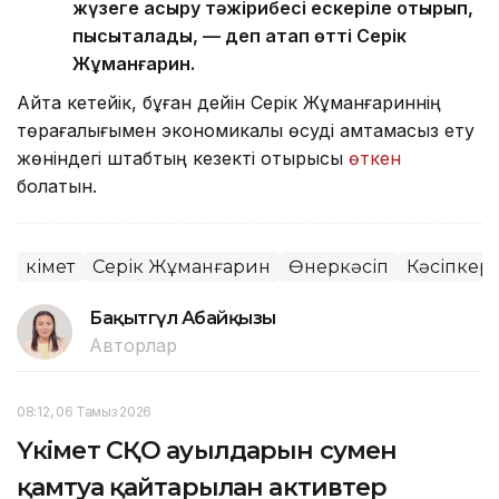
жүзеге асыру тәжірибесі ескеріле отырып,
пысықталады, — деп атап өтті Серік
Жұманғарин.
Айта кетейік, бұған дейін Серік Жұманғариннің
төрағалығымен экономикалық өсуді қамтамасыз ету
жөніндегі штабтың кезекті отырысы
өткен
болатын.
Үкімет
Серік Жұманғарин
Өнеркәсіп
Кәсіпкерл
Бақытгүл Абайқызы
Авторлар
08:12, 06 Тамыз 2026
Үкімет СҚО ауылдарын сумен
қамтуға қайтарылған активтер