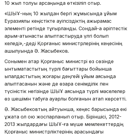
10 жыл толуы қарсаңында өткізіліп отыр.
«ШЫҰ-ның 10 жылдан бергі жұмысында ұйым
Еуразиялық кеңістікте қауіпсіздіктің ажырамас
элементі ретінде тұғырланды. Сондай-ақ әріптестік
қарым-қатынасты қалыптастыруда үлгі болып
келеді»,-деді Қорғаныс министрлерінің кеңесінің
ашылуында Ә. Жақсыбеков.
Сонымен қатар Қорғаныс министрі өз сөзінде
ынтымақтастықтың түрлі бағыттары бойынша
ықпалдастықтың жоғары деңгейі ұйым аясында
қалыптасқанын және де өзара сенімділік пен
түсіністік негізінде ШЫҰ аясында түрлі мәселелер
өз шешімін табуға қауқарлы болғанын атап көрсетті.
Ә. Жақсыбековтың айтуынша, кеңес барысында екі
құжатқа қол қою жоспарланып отыр. Біріншісі, 2012-
2013 жылдардағы ШЫҰ-ға мүше мемлекеттердің
Қорғаныс министрліктерінің арасындағы