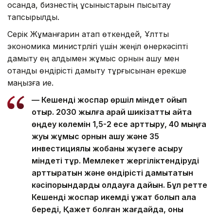
қосқанда, бизнестің ұсыныстарын пысықтау
тапсырылды.
Серік Жұманғарин атап өткендей, Ұлттық
экономика министрлігі үшін жеңіл өнеркәсіпті
дамыту ең алдымен жұмыс орнын ашу мен
отандық өндірісті дамыту тұрғысынан ерекше
маңызға ие.
— Кешенді жоспар өршіл міндет қойып
отыр. 2030 жылға қарай шикізатты қайта
өңдеу көлемін 1,5-2 есе арттыру, 40 мыңға
жуық жұмыс орнын ашу және 35
инвестициялық жобаны жүзеге асыру
міндеті тұр. Мемлекет жергіліктендіруді
арттыратын және өндірісті дамытатын
кәсіпорындарды қолдауға дайын. Бұл ретте
Кешенді жоспар икемді құжат болып қала
береді, Қажет болған жағдайда, оны