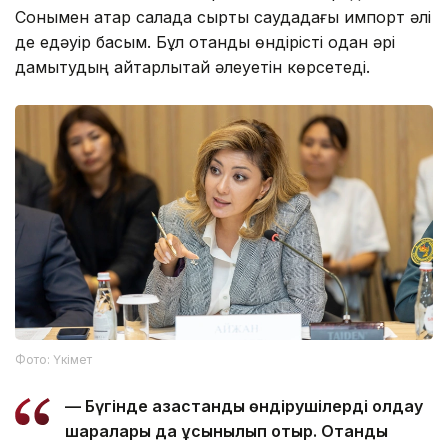
Сонымен қатар салада сыртқы саудадағы импорт әлі
де едәуір басым. Бұл отандық өндірісті одан әрі
дамытудың айтарлықтай әлеуетін көрсетеді.
Фото: Үкімет
— Бүгінде қазақстандық өндірушілерді қолдау
шаралары да ұсынылып отыр. Отандық