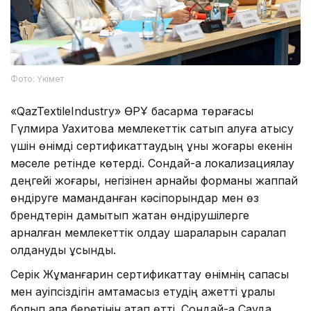
Фото: Үкімет
«QazTextileIndustry» ӨРҰ басқарма төрағасы
Гүлмира Уахитова мемлекеттік сатып алуға қатысу
үшін өнімді сертификаттаудың құны жоғары екенін
мәселе ретінде көтерді. Сондай-ақ локализациялау
деңгейі жоғары, негізінен арнайы форманы жаппай
өндіруге маманданған кәсіпорындар мен өз
брендтерін дамытып жатқан өндірушілерге
арналған мемлекеттік қолдау шараларын саралап
қолдануды ұсынды.
Серік Жұманғарин сертификаттау өнімнің сапасы
мен қауіпсіздігін қамтамасыз етудің қажетті құралы
болып қала беретінін атап өтті. Сондай-ақ Сауда