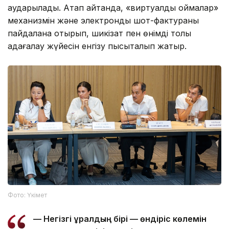
аударылады. Атап айтқанда, «виртуалды қоймалар»
механизмін және электрондық шот-фактураны
пайдалана отырып, шикізат пен өнімді толық
қадағалау жүйесін енгізу пысықталып жатыр.
Фото: Үкімет
— Негізгі құралдың бірі — өндіріс көлемін