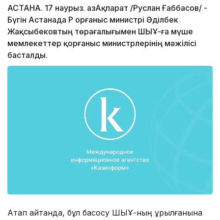
АСТАНА. 17 наурыз. ҚазАқпарат /Руслан Ғаббасов/ -
Бүгін Астанада ҚР Қорғаныс министрі Әділбек
Жақсыбековтың төрағалығымен ШЫҰ-ға мүше
мемлекеттер қорғаныс министрлерінің мәжілісі
басталды.
Атап айтқанда, бұл басқосу ШЫҰ-ның құрылғанына