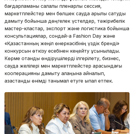
бағдарламаны салалық пленарлық сессия,
маркетплейстер мен бөлшек сауда арқылы сатуды
дамыту бойынша дөңгелек үстелдер, тәжірибелік
мастер-кластар, экспорт және логистика бойынша
консультациялар, сондай-ақ Fashion Day және
«Қазақстанның жеңіл өнеркәсібінің үздік бренді»
конкурсын өткізу есебінен кеңейту ұсынылады.
Көрме отандық өндірушілерді ілгерілету, бизнес,
сауда желілері мен маркетплейстер арасындағы
кооперацияны дамыту алаңына айналып,
қазақстандық өнімді танымал етуге ықпал етпек.