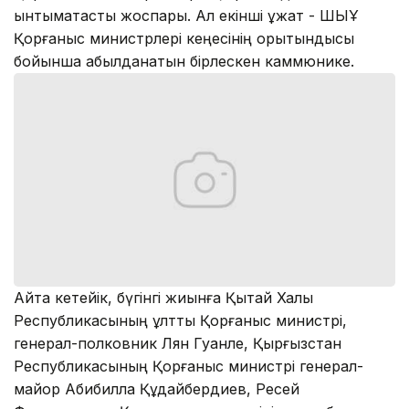
ынтымақтастық жоспары. Ал екінші құжат - ШЫҰ
Қорғаныс министрлері кеңесінің қорытындысы
бойынша қабылданатын бірлескен каммюнике.
Айта кетейік, бүгінгі жиынға Қытай Халық
Республикасының ұлттық Қорғаныс министрі,
генерал-полковник Лян Гуанле, Қырғызстан
Республикасының Қорғаныс министрі генерал-
майор Абибилла Құдайбердиев, Ресей