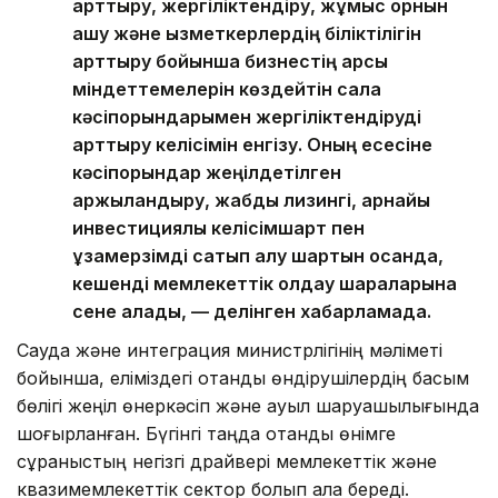
арттыру, жергіліктендіру, жұмыс орнын
ашу және қызметкерлердің біліктілігін
арттыру бойынша бизнестің қарсы
міндеттемелерін көздейтін сала
кәсіпорындарымен жергіліктендіруді
арттыру келісімін енгізу. Оның есесіне
кәсіпорындар жеңілдетілген
қаржыландыру, жабдық лизингі, арнайы
инвестициялық келісімшарт пен
ұзақмерзімді сатып алу шартын қосқанда,
кешенді мемлекеттік қолдау шараларына
сене алады, — делінген хабарламада.
Сауда және интеграция министрлігінің мәліметі
бойынша, еліміздегі отандық өндірушілердің басым
бөлігі жеңіл өнеркәсіп және ауыл шаруашылығында
шоғырланған. Бүгінгі таңда отандық өнімге
сұраныстың негізгі драйвері мемлекеттік және
квазимемлекеттік сектор болып қала береді.