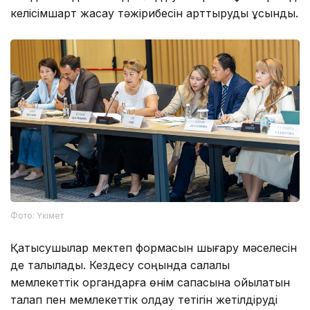
келісімшарт жасау тәжірибесін арттыруды ұсынды.
Фото: Үкімет
Қатысушылар мектеп формасын шығару мәселесін
де талқылады. Кездесу соңында салалық
мемлекеттік органдарға өнім сапасына қойылатын
талап пен мемлекеттік қолдау тетігін жетілдіруді