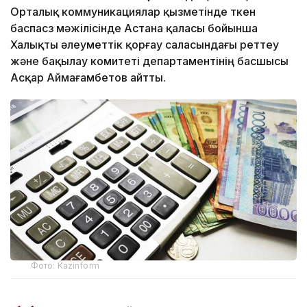
Орталық коммуникациялар қызметінде өткен
баспасөз мәжілісінде Астана қаласы бойынша
Халықты әлеуметтік қорғау саласындағы реттеу
және бақылау комитеті департаментінің басшысы
Асқар Аймағамбетов айтты.
Фото: Kazinform