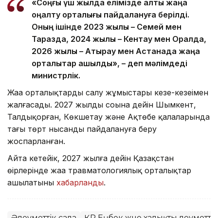
«Соңғы үш жылда елімізде алты жаңа
оңалту орталығы пайдалануға берілді.
Оның ішінде 2023 жылы – Семей мен
Таразда, 2024 жылы – Кентау мен Оралда,
2026 жылы – Атырау мен Астанада жаңа
орталықтар ашылды», – деп мәлімдеді
министрлік.
Жаңа орталықтарды салу жұмыстары кезең-кезеңімен
жалғасады. 2027 жылдың соңына дейін Шымкент,
Талдықорған, Көкшетау және Ақтөбе қалаларында
тағы төрт нысанды пайдалануға беру
жоспарланған.
Айта кетейік, 2027 жылға дейін Қазақстан
өңірлерінде жаңа травматологиялық орталықтар
ашылатыны
хабарланды
.
Әлеуметтік сала
ҚР Еңбек және халықты әлеуметті