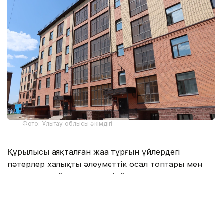
Фото: Ұлытау облысы әкімдігі
Құрылысы аяқталған жаңа тұрғын үйлердегі
пәтерлер халықтың әлеуметтік осал топтары мен
өзге де арнайы санаттар бойынша кезекте тұрған
азаматтарға берілді.
Жалпы, биылғы жылдың соңына дейін Ұлытау
облысында 900-ге жуық отбасын баспанамен