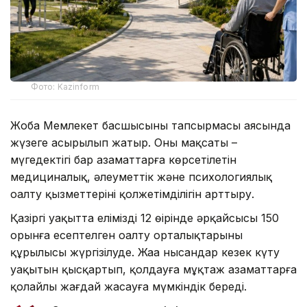
Фото: Kazinform
Жоба Мемлекет басшысының тапсырмасы аясында
жүзеге асырылып жатыр. Оның мақсаты –
мүгедектігі бар азаматтарға көрсетілетін
медициналық, әлеуметтік және психологиялық
оңалту қызметтерінің қолжетімділігін арттыру.
Қазіргі уақытта еліміздің 12 өңірінде әрқайсысы 150
орынға есептелген оңалту орталықтарының
құрылысы жүргізілуде. Жаңа нысандар кезек күту
уақытын қысқартып, қолдауға мұқтаж азаматтарға
қолайлы жағдай жасауға мүмкіндік береді.