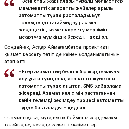
– Зейнетақы жарналары туралы мәліметтер
мемлекеттік ақпараттық жүйелер арқылы
автоматты түрде расталады. Бұл
төлемдерді тағайындау рәсімін
жеңілдетіп, қызмет көрсету мерзімін
қысқартуға мүмкіндік береді, - деді ол.
Сондай-ақ, Асқар Аймағамбетов проактивті
қызмет көрсету тетігі де кеңінен қолданылатынын
атап өтті.
– Егер азаматтың белгілі бір жәрдемақыны
алу құқығы туындаса, ақпараттық жүйе оны
автоматты түрде анықтап, SMS-хабарлама
жібереді. Азамат келісімін растағаннан
кейін төлемді рәсімдеу процесі автоматты
түрде басталады, - деді ол.
Сонымен қоса, мүгедектік бойынша жәрдемақы
тағайындау кезінде қажетті мәліметтер