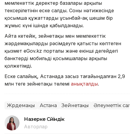
мемлекеттік деректер базалары арқылы
тексерілетінін еске салды. Соның нәтижесінде
қосымша құжаттарды ұсынбай-ақ шешім бір
жұмыс күні ішінде қабылданады.
Айта кетейік, зейнетақы мен мемлекеттік
жәрдемақыларды рәсімдеуге қатысты көптеген
қызмет eGov.kz порталы және екінші деңгейдегі
банктердің мобильді қосымшалары арқылы
қолжетімді.
Еске салайық, Астанада заңсыз тағайындалған 2,9
млн теңге зейнетақы төлемі
анықталды
.
Жәрдемақы
Астана
Зейнетақы
Әлеуметтік сала
Назерке Сүйіндік
Авторлар