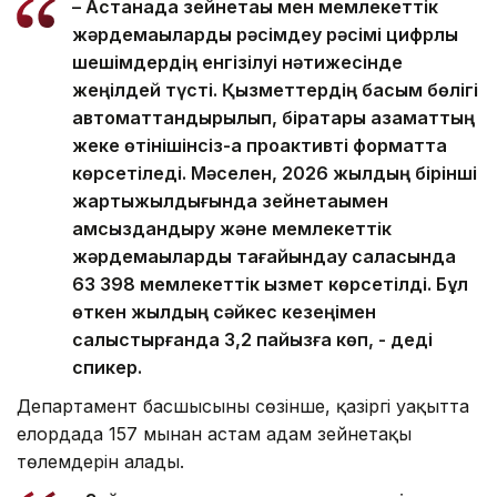
– Астанада зейнетақы мен мемлекеттік
жәрдемақыларды рәсімдеу рәсімі цифрлық
шешімдердің енгізілуі нәтижесінде
жеңілдей түсті. Қызметтердің басым бөлігі
автоматтандырылып, бірқатары азаматтың
жеке өтінішінсіз-ақ проактивті форматта
көрсетіледі. Мәселен, 2026 жылдың бірінші
жартыжылдығында зейнетақымен
қамсыздандыру және мемлекеттік
жәрдемақыларды тағайындау саласында
63 398 мемлекеттік қызмет көрсетілді. Бұл
өткен жылдың сәйкес кезеңімен
салыстырғанда 3,2 пайызға көп, - деді
спикер.
Департамент басшысының сөзінше, қазіргі уақытта
елордада 157 мыңнан астам адам зейнетақы
төлемдерін алады.