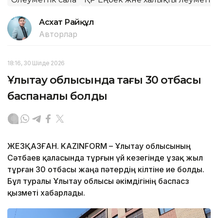
Асхат Райқұл
Авторлар
18:16, 30 Шілде 2026
Ұлытау облысында тағы 30 отбасы
баспаналы болды
ЖЕЗҚАЗҒАН. KAZINFORM – Ұлытау облысының
Сәтбаев қаласында тұрғын үй кезегінде ұзақ жыл
тұрған 30 отбасы жаңа пәтердің кілтіне ие болды.
Бұл туралы Ұлытау облысы әкімдігінің баспасөз
қызметі хабарлады.