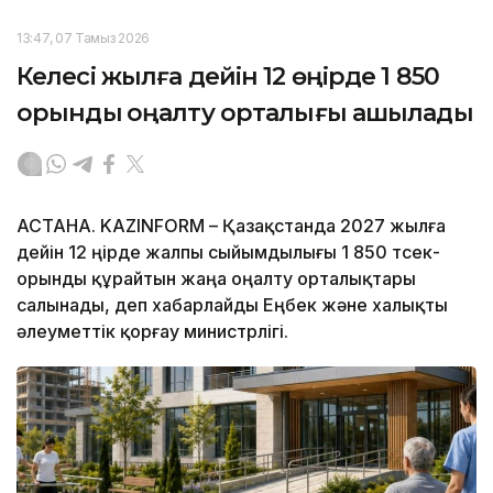
13:47, 07 Тамыз 2026
Келесі жылға дейін 12 өңірде 1 850
орындық оңалту орталығы ашылады
АСТАНА. KAZINFORM – Қазақстанда 2027 жылға
дейін 12 өңірде жалпы сыйымдылығы 1 850 төсек-
орынды құрайтын жаңа оңалту орталықтары
салынады, деп хабарлайды Еңбек және халықты
әлеуметтік қорғау министрлігі.