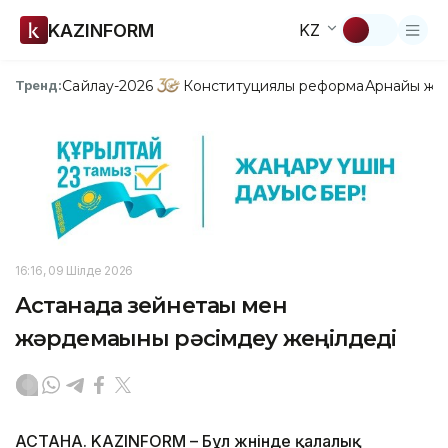
KAZINFORM
KZ
Сайлау-2026
Конституциялық реформа
Арнайы жо
Тренд:
16:16, 09 Шілде 2026
Астанада зейнетақы мен
жәрдемақыны рәсімдеу жеңілдеді
АСТАНА. KAZINFORM – Бұл жөнінде қалалық