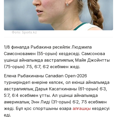
Фото: Sports.kz
1/8 финалда Рыбакина ресейлік Людмила
Самсоновамен (55-орын) кездеседі. Самсонова
үшінші айналымда австралиялық Майя Джойнтты
(75-орын) 7:5, 6:7, 6:2 есебімен жеңді.
Елена Рыбакинаның Canadian Open-2026
турниріндегі өнеріне келсек, ол екінші айналымда
австралиялық Дарья Касаткинаны (61-орын) 6:3,
5:7, 6:4 есебімен ұтты. Ал үшінші айналымда
америкалық Энн Лиді (31-орын) 6:2, 7:5 есебімен
жеңді. Бұл қос спортшының өзара
алғашқы
кездесуі
еді.