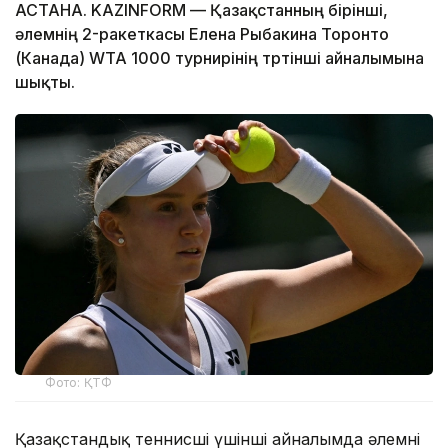
АСТАНА. KAZINFORM — Қазақстанның бірінші,
әлемнің 2-ракеткасы Елена Рыбакина Торонто
(Канада) WTA 1000 турнирінің төртінші айналымына
шықты.
Фото: ҚТФ
Қазақстандық теннисші үшінші айналымда әлемнің