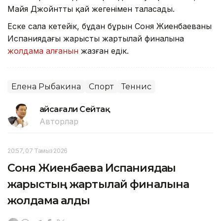
Майя Джойнттың қай жеңгенімен таласады.
Еске сала кетейік, бұдан бұрын Соня Жиенбаеваның
Испаниядағы жарыстың жартылай финалына
жолдама алғанын
жазған едік.
Елена Рыбакина
Спорт
Теннис
Ғайсағали Сейтақ
Авторлар
20:57, 07 Тамыз 2026
Соня Жиенбаева Испаниядағы
жарыстың жартылай финалына
жолдама алды