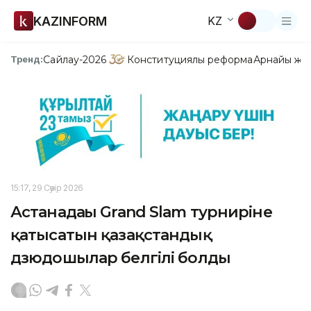
KAZINFORM
KZ
Сайлау-2026
Конституциялық реформа
Арнайы жо
Тренд:
15:17, 29 Сәуір 2026
Астанадағы Grand Slam турниріне
қатысатын қазақстандық
дзюдошылар белгілі болды