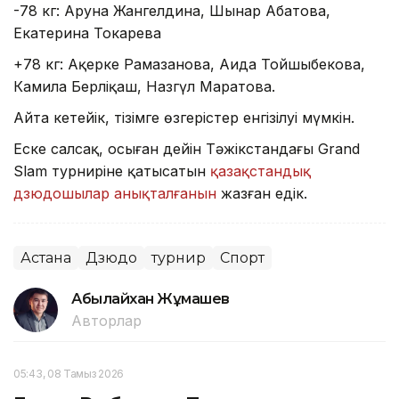
-78 кг: Аруна Жангелдина, Шынар Абатова,
Екатерина Токарева
+78 кг: Ақерке Рамазанова, Аида Тойшыбекова,
Камила Берліқаш, Назгүл Маратова.
Айта кетейік, тізімге өзгерістер енгізілуі мүмкін.
Еске салсақ, осыған дейін Тәжікстандағы Grand
Slam турниріне қатысатын
қазақстандық
дзюдошылар анықталғанын
жазған едік.
Астана
Дзюдо
турнир
Спорт
Абылайхан Жұмашев
Авторлар
05:43, 08 Тамыз 2026