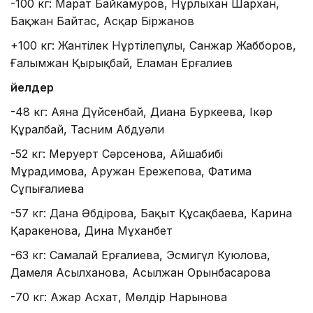
-100 кг: Марат Байкамуров, Нұрлыхан Шархан,
Бақжан Байтас, Асқар Біржанов
+100 кг: Жантілек Нұртілепұлы, Санжар Жабборов,
Ғалымжан Қырықбай, Еламан Ерғалиев
Әйелдер
-48 кг: Аяна Дүйсенбай, Диана Буркеева, Іңкәр
Құралбай, Тасним Абдуәли
-52 кг: Меруерт Сәрсенова, Айшабибі
Мұрадимова, Аружан Ережепова, Фатима
Сұпығалиева
-57 кг: Дана Әбдірова, Бақыт Құсақбаева, Карина
Қаракенова, Дина Мұханбет
-63 кг: Самалай Ерғалиева, Эсмигүл Куюлова,
Дамеля Асылханова, Асылжан Орынбасарова
-70 кг: Ажар Асхат, Мөлдір Нарынова