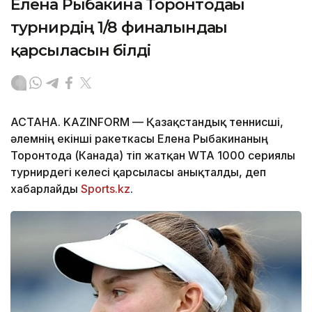
Елена Рыбакина Торонтодағы
турнирдің 1/8 финалындағы
қарсыласын білді
АСТАНА. KAZINFORM — Қазақстандық теннисші,
әлемнің екінші ракеткасы Елена Рыбакинаның
Торонтода (Канада) өтіп жатқан WTA 1000 сериялы
турнирдегі келесі қарсыласы анықталды, деп
хабарлайды
Sports.kz
.