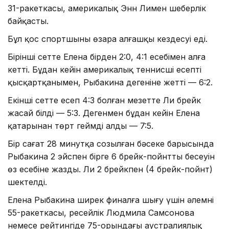
31-ракеткасы, америкалық Энн Лимен шеберлік
байқасты.
Бұл қос спортшының өзара алғашқы кездесуі еді.
Бірінші сетте Елена бірден 2:0, 4:1 есебімен алға
кетті. Бұдан кейін америкалық теннисші есепті
қысқартқанымен, Рыбакина дегеніне жетті — 6:2.
Екінші сетте есеп 4:3 болған мезетте Ли брейк
жасай білді — 5:3. Дегенмен бұдан кейін Елена
қатарынан төрт геймді алды — 7:5.
Бір сағат 28 минутқа созылған бәсеке барысында
Рыбакина 2 эйспен бірге 6 брейк-пойнттың бесеуін
өз есебіне жазды. Ли 2 брейкпен (4 брейк-пойнт)
шектелді.
Елена Рыбакина ширек финалға шығу үшін әлемнің
55-ракеткасы, ресейлік Людмила Самсонова
немесе рейтингіде 75-орындағы аустралиялық