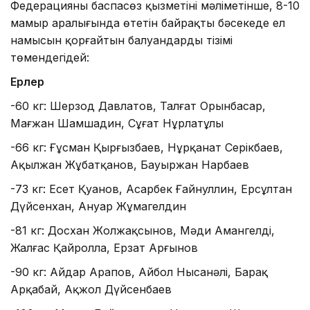
Федерацияның баспасөз қызметінің мәліметінше, 8-10
мамыр аралығында өтетін байрақты бәсекеде ел
намысын қорғайтын балуандардың тізімі
төмендегідей:
Ерлер
-60 кг: Шерзод Давлатов, Талғат Орынбасар,
Мағжан Шамшадин, Сұңғат Нұрлатұлы
-66 кг: Ғұсман Қырғызбаев, Нұрқанат Серікбаев,
Ақылжан Жұбатқанов, Бауыржан Нарбаев
-73 кг: Есет Қуанов, Аңсарбек Ғайнуллин, Ерсұлтан
Дүйсенхан, Ануар Жұмагелдин
-81 кг: Досхан Жолжақсынов, Мәди Амангелді,
Жалғас Қайролла, Ерзат Арғынов
-90 кг: Айдар Арапов, Айбол Нысанәлі, Барақ
Арқабай, Ақжол Дүйсенбаев