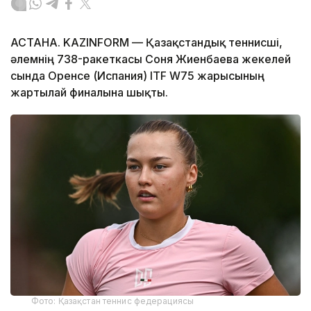
АСТАНА. KAZINFORM — Қазақстандық теннисші,
әлемнің 738-ракеткасы Соня Жиенбаева жекелей
сында Оренсе (Испания) ITF W75 жарысының
жартылай финалына шықты.
Фото: Қазақстан теннис федерациясы