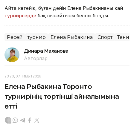
Айта кетейік, бұған дейін Елена Рыбакинаның қай
турнирлерде
бақ сынайтыны белгілі болды.
Ресей
турнир
Елена Рыбакина
Спорт
Тенни
Динара Маханова
Авторлар
23:20, 07 Тамыз 2026
Елена Рыбакина Торонто
турнирінің төртінші айналымына
өтті