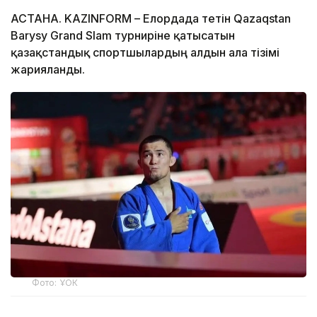
АСТАНА. KAZINFORM – Елордада өтетін Qazaqstan
Barysy Grand Slam турниріне қатысатын
қазақстандық спортшылардың алдын ала тізімі
жарияланды.
Фото: ҰОК