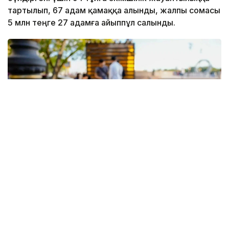
тартылып, 67 адам қамаққа алынды, жалпы сомасы
5 млн теңге 27 адамға айыппұл салынды.
Фото: Астана әкімдігі
4 маусымда сағат 16:30 шамасында астаналық
тұрғын мас күйінде полиция бөлімінде есіктің
әйнегін қасақана сындырып, 90 мың теңге сомасына