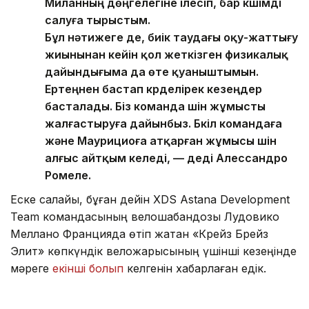
Миланның дөңгелегіне ілесіп, бар күшімді
салуға тырыстым.
Бұл нәтижеге де, биік таудағы оқу-жаттығу
жиынынан кейін қол жеткізген физикалық
дайындығыма да өте қуаныштымын.
Ертеңнен бастап күрделірек кезеңдер
басталады. Біз команда үшін жұмысты
жалғастыруға дайынбыз. Бүкіл командаға
және Маурициоға атқарған жұмысы үшін
алғыс айтқым келеді, — деді Алессандро
Ромеле.
Еске салайық, бұған дейін XDS Astana Development
Team командасының велошабандозы Лудовико
Меллано Францияда өтіп жатқан «Крейз Брейз
Элит» көпкүндік веложарысының үшінші кезеңінде
мәреге
екінші болып
келгенін хабарлаған едік.