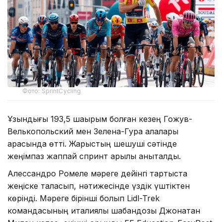
Фото: SprintCycling
Ұзындығы 193,5 шақырым болған кезең Гожув-
Велькопольский мен Зелена-Гура қалалары
арасында өтті. Жарыстың шешуші сәтінде
жеңімпаз жаппай спринт арқылы анықталды.
Алессандро Ромеле мәреге дейінгі тартыста
жеңіске таласып, нәтижесінде үздік үштіктен
көрінді. Мәреге бірінші болып Lidl-Trek
командасының италиялық шабандозы Джонатан