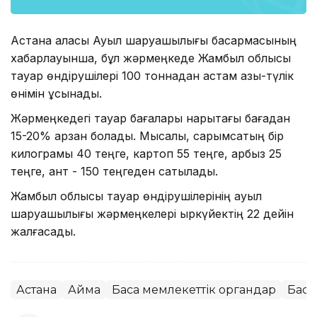
Астана қаласы Ауыл шаруашылығы басқармасының
хабарлауынша, бұл жәрмеңкеде Жамбыл облысы
тауар өндірушілері 100 тоннадан астам азық-түлік
өнімін ұсынады.
Жәрмеңкедегі тауар бағалары нарықтағы бағадан
15-20% арзан болады. Мысалы, сарымсақтың бір
килограмы 40 теңге, картоп 55 теңге, қарбыз 25
теңге, қант - 150 теңгеден сатылады.
Жамбыл облысы тауар өндірушілерінің ауыл
шаруашылығы жәрмеңкелері қыркүйектің 22 дейін
жалғасады.
Астана
Аймақ
Басқа мемлекеттік органдар
Басқ