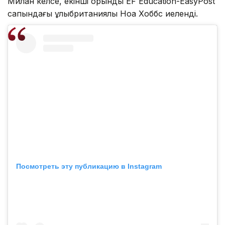
Милан келсе, екінші орынды EF Education-EasyPost
сапындағы ұлыбританиялық Ноа Хоббс иеленді.
Посмотреть эту публикацию в Instagram