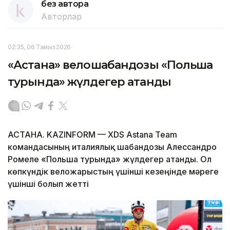
без автора
Авторлар
02:35, 06 Тамыз 2026
«Астана» велошабандозы «Польша
турында» жүлдегер атанды
АСТАНА. KAZINFORM — XDS Astana Team
командасының италиялық шабандозы Алессандро
Ромеле «Польша турында» жүлдегер атанды. Ол
көпкүндік веложарыстың үшінші кезеңінде мәреге
үшінші болып жетті