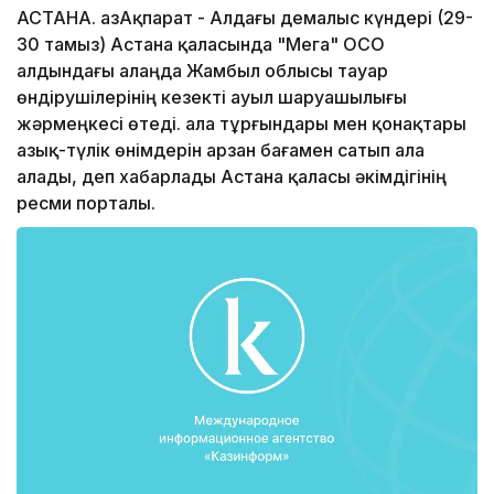
АСТАНА. ҚазАқпарат - Алдағы демалыс күндері (29-
30 тамыз) Астана қаласында "Мега" ОСО
алдындағы алаңда Жамбыл облысы тауар
өндірушілерінің кезекті ауыл шаруашылығы
жәрмеңкесі өтеді. Қала тұрғындары мен қонақтары
азық-түлік өнімдерін арзан бағамен сатып ала
алады, деп хабарлады Астана қаласы әкімдігінің
ресми порталы.