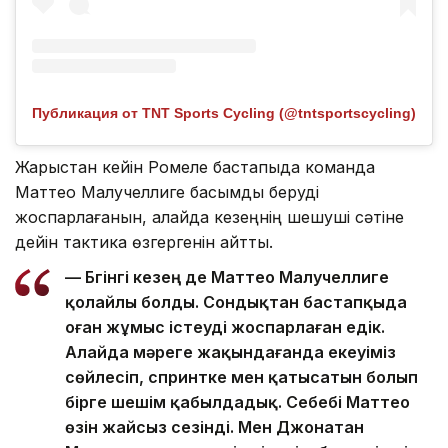
Публикация от TNT Sports Cycling (@tntsportscycling)
Жарыстан кейін Ромеле бастапқыда команда
Маттео Малучеллиге басымдық беруді
жоспарлағанын, алайда кезеңнің шешуші сәтіне
дейін тактика өзгергенін айтты.
— Бүгінгі кезең де Маттео Малучеллиге
қолайлы болды. Сондықтан бастапқыда
оған жұмыс істеуді жоспарлаған едік.
Алайда мәреге жақындағанда екеуіміз
сөйлесіп, спринтке мен қатысатын болып
бірге шешім қабылдадық. Себебі Маттео
өзін жайсыз сезінді. Мен Джонатан