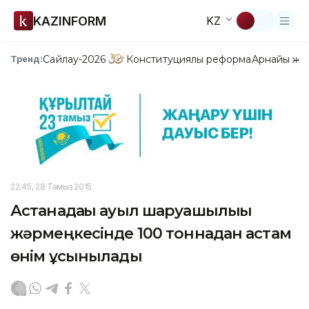
KAZINFORM
KZ
Сайлау-2026
Конституциялық реформа
Арнайы жо
Тренд:
22:45, 28 Тамыз 2015
Астанадағы ауыл шаруашылығы
жәрмеңкесінде 100 тоннадан астам
өнім ұсынылады