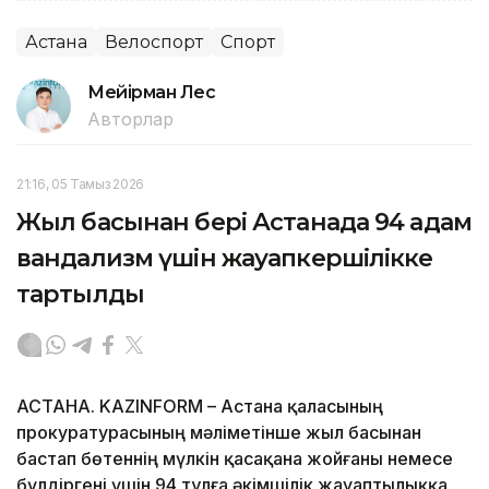
Астана
Велоспорт
Спорт
Мейірман Лес
Авторлар
21:16, 05 Тамыз 2026
Жыл басынан бері Астанада 94 адам
вандализм үшін жауапкершілікке
тартылды
АСТАНА. KAZINFORM – Астана қаласының
прокуратурасының мәліметінше жыл басынан
бастап бөтеннің мүлкін қасақана жойғаны немесе
бүлдіргені үшін 94 тұлға әкімшілік жауаптылыққа