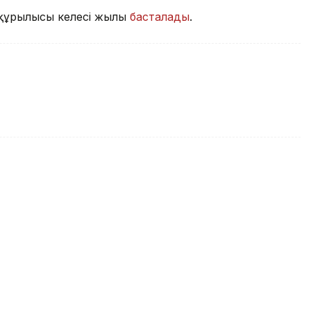
 құрылысы келесі жылы
басталады
.
анда 350-ден астам іс-шара