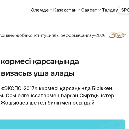
Әлемде
Қазақстан
Саясат
Талдау
SP
Арнайы жоба
Конституциялық реформа
Сайлау-2026
 көрмесі қарсаңында
 визасыз ұша алады
р «ЭКСПО-2017» көрмесі қарсаңында Біріккен
ы. Осы елге іссапармен барған Сыртқы істер
іл Жошыбаев шетел билігімен осындай