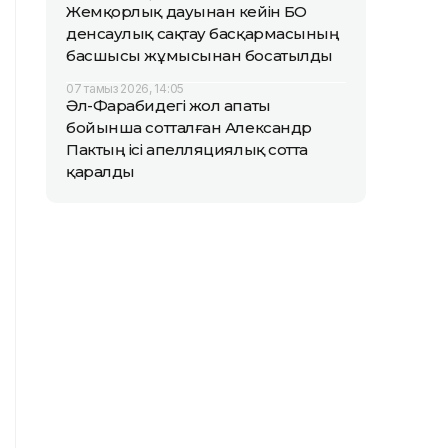
Жемқорлық дауынан кейін БҚО
денсаулық сақтау басқармасының
басшысы жұмысынан босатылды
07 тамыз 2026, 14:05
Әл-Фарабидегі жол апаты
бойынша сотталған Александр
Пактың ісі апелляциялық сотта
қаралды