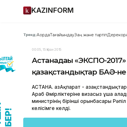
KAZINFORM
Ақорда
Тағайындау
Заң және тәртіп
Дерекқор
Тренд:
00:05, 15 Қазан 2015
Астанадағы «ЭКСПО-2017»
қазақстандықтар БАӘ-не
АСТАНА. ҚазАқпарат - Қазақстандықта
Араб Әмірліктеріне визасыз ұша алад
министрінің бірінші орынбасары Рәп
келісімге келді.