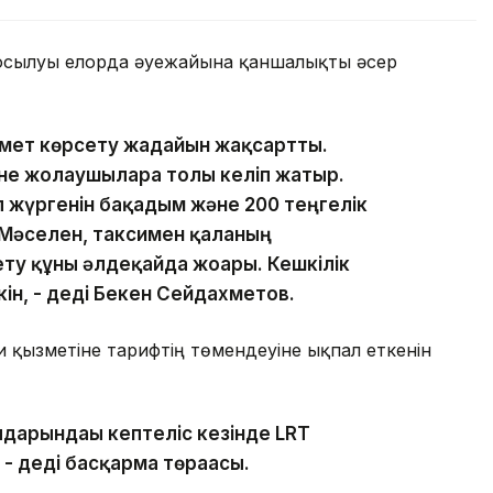
осылуы елорда әуежайына қаншалықты әсер
змет көрсету жағдайын жақсартты.
не жолаушыларға толы келіп жатыр.
п жүргенін бақадым және 200 теңгелік
 Мәселен, таксимен қаланың
ету құны әлдеқайда жоғары. Кешкілік
кін, - деді Бекен Сейдахметов.
 қызметіне тарифтің төмендеуіне ықпал еткенін
дарындағы кептеліс кезінде LRT
- деді басқарма төрағасы.