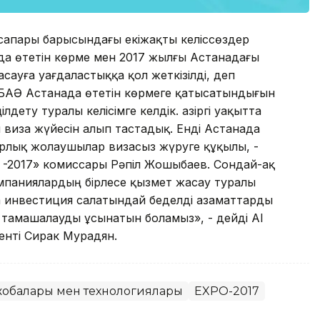
іссапары барысындағы екіжақты келіссөздер
 өтетін көрме мен 2017 жылғы Астанадағы
ауға уағдаластыққа қол жеткізілді, деп
а БАӘ Астанада өтетін көрмеге қатысатындығын
дету туралы келісімге келдік. Қазіргі уақытта
 виза жүйесін алып тастадық. Енді Астанада
арлық жолаушылар визасыз жүруге құқылы, -
О -2017» комиссары Рәпіл Жошыбаев. Сондай-ақ
мпаниялардың бірлесе қызмет жасау туралы
а инвестиция салатындай беделді азаматтарды
ы тамашалауды ұсынатын боламыз», - дейді Al
енті Сирак Мурадян.
обалары мен технологиялары
EXPO-2017