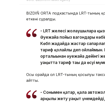
BIZDIÑ ORTA подкастында LRT-тының қ
еткені сұралды.
- LRT желесі жолаушыларға қы
Әуежайға пойыз вагондары көбі
Көбп жағдайда жастар сапарла
тариф қолайлы деп ойлаймын.
орталығынан әуежайға дейінгі ж
уақытта тариф тағы да өсуі мүм
Осы орайда ол LRT-тының қосылуы такси
айтты.
- Сонымен қатар, қала автожол
арқылы жету уақыт үнемдейді, 