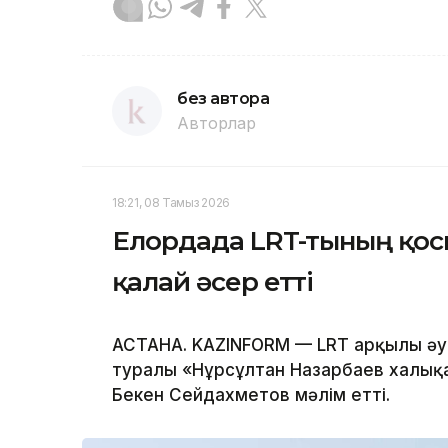
без автора
Авторлар
18:21, 08 Тамыз 2026
Елордада LRT-тының қо
қалай әсер етті
АСТАНА. KAZINFORM — LRT арқылы әуе
туралы «Нұрсұлтан Назарбаев халық
Бекен Сейдахметов мәлім етті.