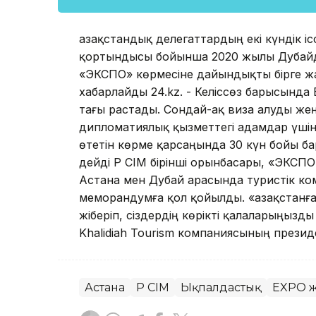
Қазақстандық делегаттардың екі күндік 
қортындысы бойынша 2020 жылы Дубайда
«ЭКСПО» көрмесіне дайындықты бірге жас
хабарлайды 24.kz. - Келіссөз барысынд
тағы растады. Сондай-ақ виза алуды жеңіл
дипломатиялық қызметтегі адамдар үшін
өтетін көрме қарсаңында 30 күн бойы б
дейді ҚР СІМ бірінші орынбасары, «ЭКСП
Астана мен Дубай арасында туристік ко
меморандумға қол қойылды. «Қазақстанғ
жіберіп, сіздердің көрікті қалаларыңызд
Khalidiah Tourism компаниясының презид
Астана
ҚР СІМ
Ықпалдастық
EXPO ж