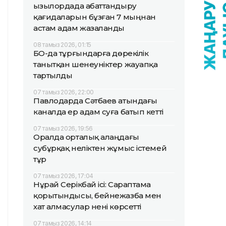
Қызылордада абаттандыру
қағидаларын бұзған 7 мыңнан
астам адам жазаланды
08 тамыз 2026, 01:15
БҚО-да тұрғындарға дөрекілік
танытқан шенеуніктер жауапқа
тартылды
07 тамыз 2026, 22:00
Павлодарда Сәтбаев атындағы
каналда ер адам суға батып кетті
07 тамыз 2026, 19:56
Оралда орталық алаңдағы
субұрқақ неліктен жұмыс істемей
тұр
07 тамыз 2026, 17:04
Нұрай Серікбай ісі: Сараптама
қорытындысы, бейнежазба мен
хат алмасулар нені көрсетті
07 тамыз 2026, 14:14