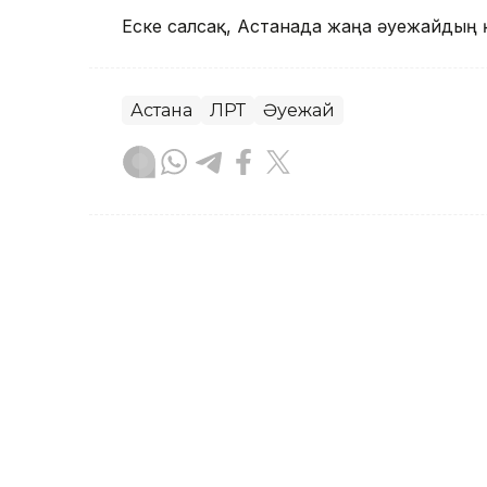
Еске салсақ, Астанада жаңа әуежайдың
Астана
ЛРТ
Әуежай
Мөлдір Снадин
Авторлар
16:50, 08 Тамыз 2026
Абай күніне орай Қазақст
өтеді