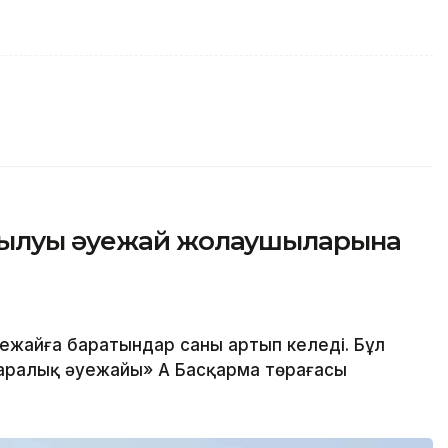
сылуы әуежай жолаушыларына
жайға баратындар саны артып келеді. Бұл
аралық әуежайы» АҚ Басқарма төрағасы