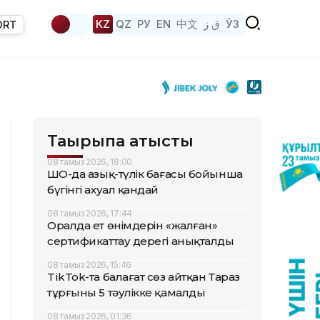
KZ
QZ
РУ
EN
中文
ق ز
ЎЗ
ORT
Тақырыпқа қатысты
08 тамыз 2026, 18:00
ШҚО-да азық-түлік бағасы бойынша
бүгінгі ахуал қандай
08 тамыз 2026, 17:44
Оралда ет өнімдерін «жалған»
сертификаттау дерегі анықталды
08 тамыз 2026, 15:46
TikTok-та балағат сөз айтқан Тараз
тұрғыны 5 тәулікке қамалды
08 тамыз 2026, 01:36