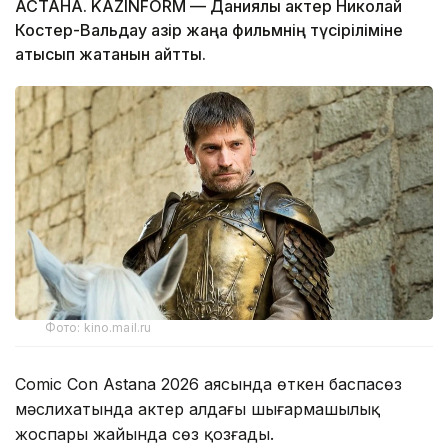
АСТАНА. KAZINFORM — Даниялық актер Николай
Костер-Вальдау қазір жаңа фильмнің түсіріліміне
қатысып жатқанын айтты.
Фото: kino.mail.ru
Comic Con Astana 2026 аясында өткен баспасөз
мәслихатында актер алдағы шығармашылық
жоспары жайында сөз қозғады.