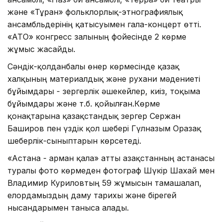
және «Тұран» фольклорлық-этнографиялық
ансамбльдерінің қатысуымен гала-концерт өтті.
«АТО» конгресс залының фойесінде 2 көрме
жұмыс жасайды.
Сәндік-қолданбалы өнер көрмесінде қазақ
халқының материалдық және рухани мәдениеті
бұйымдары - зергерлік әшекейлер, киіз, тоқыма
бұйымдары және т.б. қойылған.Көрме
қонақтарына қазақстандық зергер Сержан
Баширов пен үздік қол шебері Гүлназым Оразақ
шеберлік-сыныптарын көрсетеді.
«Астана - арман қала» атты Қазақстанның астанасы
туралы фото көрмеден фотограф Шүкір Шахай мен
Владимир Куриловтың 59 жұмысын тамашалап,
елордамыздың даму тарихы және бірегей
нысандарымен таныса алады.