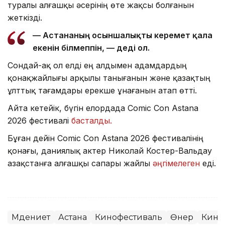
туралы алғашқы әсерінің өте жақсы болғанын
жеткізді.
— Астананың осыншалықты керемет қала
екенін білмеппін, — деді ол.
Сондай-ақ ол елді ең алдымен адамдардың
қонақжайлығы арқылы танығанын және қазақтың
ұлттық тағамдары ерекше ұнағанын атап өтті.
Айта кетейік, бүгін елордада Comic Con Astana
2026 фестивалі
басталды.
Бұған дейін Comic Con Astana 2026 фестивалінің
қонағы, даниялық актер Николай Костер-Вальдау
Қазақстанға алғашқы сапары жайлы
әңгімелеген
еді.
Мәдениет
Астана
Кинофестиваль
Өнер
Кино