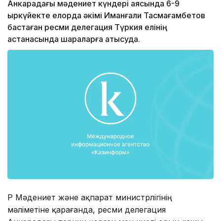
Анкарадағы мәдениет күндері аясында 6-9
қыркүйекте елорда әкімі Иманғали Тасмағамбетов
бастаған ресми делегация Түркия елінің
астанасында шараларға қатысуда.
ҚР Мәдениет және ақпарат министрлігінің
мәліметіне қарағанда, ресми делегация