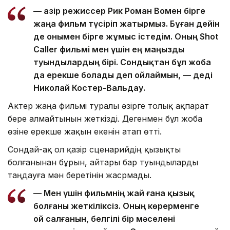
— Қазір режиссер Рик Роман Вомен бірге
жаңа фильм түсіріп жатырмыз. Бұған дейін
де онымен бірге жұмыс істедім. Оның Shot
Caller фильмі мен үшін ең маңызды
туындылардың бірі. Сондықтан бұл жоба
да ерекше болады деп ойлаймын, — деді
Николай Костер-Вальдау.
Актер жаңа фильмі туралы әзірге толық ақпарат
бере алмайтынын жеткізді. Дегенмен бұл жоба
өзіне ерекше жақын екенін атап өтті.
Сондай-ақ ол қазір сценарийдің қызықты
болғанынан бұрын, айтары бар туындыларды
таңдауға мән беретінін жасрмады.
— Мен үшін фильмнің жай ғана қызық
болғаны жеткіліксіз. Оның көрерменге
ой салғанын, белгілі бір мәселені