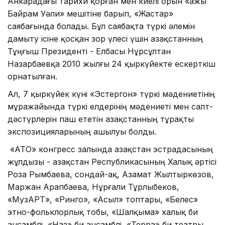
Анкарадағы тарихи қорған мен киелі орын «Қажы
Байрам Уәли» мешітіне барып, «Жастар»
саябағында болады. Бұл саябақта түркі әлемін
дамыту ісіне қосқан зор үлесі үшін Қазақстанның
Тұңғыш Президенті - Елбасы Нұрсұлтан
Назарбаевқа 2010 жылғы 24 қыркүйекте ескерткіш
орнатылған.
Ал, 7 қыркүйек күні «Эстергон» түркі мәдениетінің
мұражайында түркі елдерінің мәдениеті мен салт-
дәстүрлерін паш ететін Қазақстанның тұрақты
экспозицияларының ашылуы болды.
«АТО» конгресс залында Қазақстан эстрадасының
жұлдызы - Қазақстан Республикасының Халық әртісі
Роза Рымбаева, сондай-ақ, Азамат Жылтыркөзов,
Маржан Арапбаева, Нұрғали Тұрлыбеков,
«МузАРТ», «Ринго», «Асыл» топтары, «Белес»
этно-фольклорлық тобы, «Шалқыма» халық би
ансамблі, «Наз» би ансамблі, «Терра» би театры