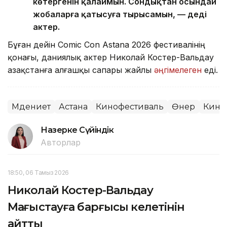
көтергенін қалаймын. Сондықтан осындай
жобаларға қатысуға тырысамын, — деді
актер.
Бұған дейін Comic Con Astana 2026 фестивалінің
қонағы, даниялық актер Николай Костер-Вальдау
Қазақстанға алғашқы сапары жайлы
әңгімелеген
еді.
Мәдениет
Астана
Кинофестиваль
Өнер
Кино
Назерке Сүйіндік
Авторлар
18:50, 06 Тамыз 2026
Николай Костер-Вальдау
Маңғыстауға барғысы келетінін
айтты