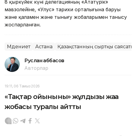
8 қыркүйек күні делегацияның «Ататүрік»
мавзолейіне, «Улус» тарихи орталығына баруы
және қаламен және тынығу жобаларымен танысу
жоспарланған.
Мәдениет
Астана
Қазақстанның сыртқы саясаты
Руслан Ғаббасов
Авторлар
19:11, 06 Тамыз 2026
«Тақтар ойынының» жұлдызы жаңа
жобасы туралы айтты