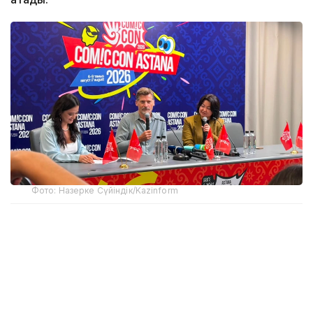
Фото: Назерке Сүйіндік/Kazinform
Comic Con Astana 2026 аясында өткен баспасөз
мәслихатында актер әр ұсынылған рөлге келісе
бермейтінін айтты.
— Мен сомдайтын кейіпкерді түсіне алуым
керек. Оның әрекетін құптамауым мүмкін,