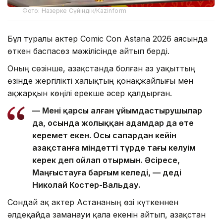
Фото: Назерке Сүйіндік/Kazinform
Бұл туралы актер Comic Con Astana 2026 аясында
өткен баспасөз мәжілісінде айтып берді.
Оның сөзінше, Қазақстанда болған аз уақыттың
өзінде жергілікті халықтың қонақжайлығы мен
ақжарқын көңілі ерекше әсер қалдырған.
— Мені қарсы алған ұйымдастырушылар
да, осында жолыққан адамдар да өте
керемет екен. Осы сапардан кейін
Қазақстанға міндетті түрде тағы келуім
керек деп ойлап отырмын. Әсіресе,
Маңғыстауға барғым келеді, — деді
Николай Костер-Вальдау.
Сондай ақ актер Астананың өзі күткеннен
әлдеқайда заманауи қала екенін айтып, Қазақстан