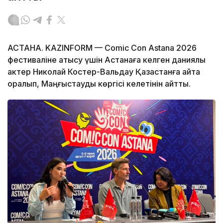
АСТАНА. KAZINFORM — Comic Con Astana 2026
фестиваліне қатысу үшін Астанаға келген даниялық
актер Николай Костер-Вальдау Қазақстанға қайта
оралып, Маңғыстауды көргісі келетінін айтты.