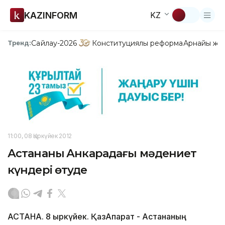
KAZINFORM
KZ
Сайлау-2026
Конституциялық реформа
Арнайы жо
Тренд:
11:00, 08 Қыркүйек 2012
Астананың Анкарадағы мәдениет
күндері өтуде
АСТАНА. 8 қыркүйек. ҚазАқпарат - Астананың