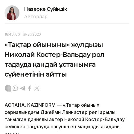
Назерке Сүйіндік
Авторлар
18:40, 06 Тамыз 2026
«Тақтар ойынының» жұлдызы
Николай Костер-Вальдау рөл
таңдауда қандай ұстанымға
сүйенетінін айтты
АСТАНА. KAZINFORM — «Тақтар ойыны»
сериалындағы Джейми Ланнистер рөлі арқылы
танылған даниялық актер Николай Костер-Вальдау
кейіпкер таңдауда өзі үшін ең маңызды қағиданы
атады.