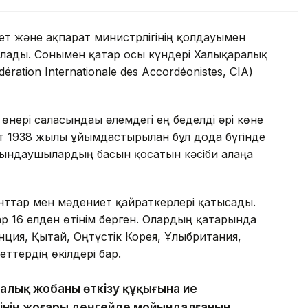
т және ақпарат министрлігінің қолдауымен
ады. Сонымен қатар осы күндері Халықаралық
tion Internationale des Accordéonistes, CIA)
өнері саласындағы әлемдегі ең беделді әрі көне
ет 1938 жылы ұйымдастырылған бұл дода бүгінде
орындаушылардың басын қосатын кәсіби алаңға
анттар мен мәдениет қайраткерлері қатысады.
р 16 елден өтінім берген. Олардың қатарында
ция, Қытай, Оңтүстік Корея, Ұлыбритания,
ттердің өкілдері бар.
ралық жобаны өткізу құқығына ие
тінің жоғары деңгейде мойындалғанын