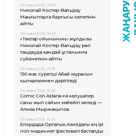
06 тамыз 2026, 18:50
Николай Костер-Вальдау
Маңғыстауға барғысы келетінін
айтты
06 тамыз 2026, 18:40
«Тақтар ойынының» жұлдызы
Николай Костер-Вальдау рөл
таңдауда қандай ұстанымға
сүйенетінін айтты
06 тамыз 2026, 17:16
150 жас суретші Абай мұрасын
қылқаламмен дәріптеді
06 тамыз 2026, 15:25
Comic Con Astana-ға келушілер
саны жыл сайын көбейіп келеді —
Алмаз Мыржақыпов
06 тамыз 2026, 12:05
Елордада Орталық Азиядағы ең ірі
поп-мәдениет фестивалі басталды