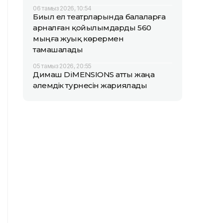
06 тамыз 2026, 10:54
Биыл ел театрларында балаларға
арналған қойылымдарды 560
мыңға жуық көрермен
тамашалады
05 тамыз 2026, 20:55
Димаш DiMENSIONS атты жаңа
әлемдік турнесін жариялады