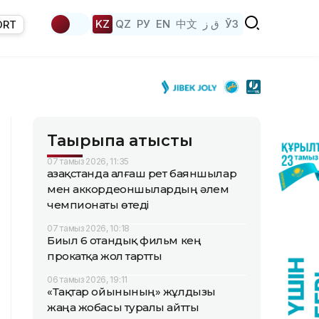
KZ
QZ
РУ
EN
中文
ق ز
ЎЗ
ORT
Тақырыпқа қатысты
07 тамыз 2026, 11:35
Қазақстанда алғаш рет баяншылар
мен аккордеоншылардың әлем
чемпионаты өтеді
07 тамыз 2026, 10:18
Биыл 6 отандық фильм кең
прокатқа жол тартты
06 тамыз 2026, 19:11
«Тақтар ойынының» жұлдызы
жаңа жобасы туралы айтты