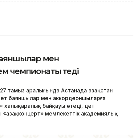
баяншылар мен
 чемпионаты өтеді
27 тамыз аралығында Астанада Қазақстан
рет баяншылар мен аккордеоншыларға
» халықаралық байқауы өтеді, деп
 «Қазақконцерт» мемлекеттік академиялық