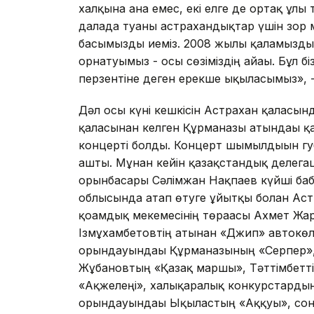
халқына ғана емес, екі елге де ортақ ұл
далада туғаны астрахандықтар үшін зор 
басымызды иеміз. 2008 жылы қаламыздың
орнатуымыз - осы сөзіміздің айғағы. Бұл 
перзентіне деген ерекше ықыласымыз», 
Дәл осы күні кешкісін Астрахан қаласын
қаласынан келген Құрманғазы атындағы қ
концерті болды. Концерт шымылдығын гу
ашты. Мұнан кейін қазақстандық делега
орынбасары Сәлімжан Нақпаев күйші баб
облысында атап өтуге ұйытқы болған Ас
қоғамдық мекемесінің төрағасы Ахмет Ж
Ізмұхамбетовтің атынан «Джип» автокөліг
орындауындағы Құрманғазының «Серпер»,
Жұбановтың «Қазақ маршы», Тәттімбетті
«Ақжелеңі», халықаралық конкурстарды
орындауындағы Ықыластың «Аққуы», сон