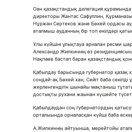
Оған қазақстандық делегация құрамынд
директоры Жантас Сафуллин, Құрманғазы
Нұржан Сертеков және Бөкей ордасы ау
аталмыш ауданның бір топ өкілдері қаты
Ұлы күйшіні ұлықтауға арналған ресми ш
Александр Жилкиннің өз резиденциясын
Нақпаев бастап барған қазақстандық қо
Қабылдау барысында губернатор қазақ х
сондай-ақ Бөкей хан, Сейіт баба секілді
жерленгендігін шынайы мақтаныш тұтаты
достықты рухани жағынан күшейте түсетін
Қабылдаудан соң губернатордың қатысуы
орталығында орналасқан күйші баба еске
А.Жилкиннің айтуынша, мерейтойы аталып