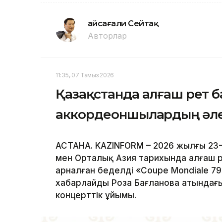
Ғайсағали Сейтақ
Авторлар
11:35, 07 Тамыз 2026
Қазақстанда алғаш рет 
аккордеоншылардың әлем
АСТАНА. KAZINFORM – 2026 жылғы 23-
мен Орталық Азия тарихында алғаш 
арналған беделді «Coupe Mondiale 79
хабарлайды Роза Бағланова атындағы
концерттік ұйымы.