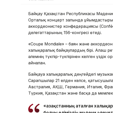
Байқау Қазақстан Республикасы Мәдение
Орталық концерт залында ұйымдастырыл
аккордеонистер конфедерациясы (Confédéra
делегаттарының 156-конгресі өтеді.
«Coupe Mondiale» – баян және аккордеон 
халықаралық байқаулардың бірі. Алғаш р
әлемнің түкпір-түкпірінен келген үздік 
айналған.
Байқауға халықаралық деңгейдегі музык
Сарапшылар 21 елден келсе, қатысушыла
Австралия, АҚШ, Германия, Италия, Фран
Түркия, Қазақстан және басқа да мемлеке
«Қазақстанның аталған халықа
болуы еліміздің мәдени әлеуе