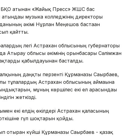
а БҚО атынан «Жайық Пресс» ЖШС бас
 атындағы музыка колледжінің директоры
данының әкімі Нұрлан Меңешов бастаған
сып қайтты.
аралардың легі Астрахан облысының губернаторы
да Атырау облысы әкімінің орынбасары Сәлімжан
нақтарды қабылдауынан басталды.
алқының даңқты перзенті Құрманғазы Сағырбаев,
 ұлы тұлғалардың Астрахан облысының аймағына
ндықтарын, мұның көршілес екі ел арасындағы
дігін жеткізді.
мен екі елдің өкілдері Астрахан қаласының
рткішіне гүл шоқтарын қойды.
 отырған күйші Құрманғазы Сағырбаев - қазақ