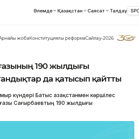
Әлемде
Қазақстан
Саясат
Талдау
SP
Арнайы жоба
Конституциялық реформа
Сайлау-2026
нғазының 190 жылдығы
тандықтар да қатысып қайтты
амыр күндері Батыс Қазақстанмен көршілес
анғазы Сағырбаевтың 190 жылдығы