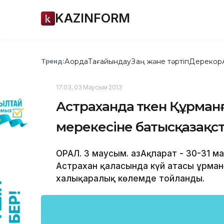
KAZINFORM
Ақорда
Тағайындау
Заң және тәртіп
Дерекқор
Тренд:
17:03, 03 Маусым 2013
Астраханда өткен Құрма
мерекесіне батысқазақс
ОРАЛ. 3 маусым. ҚазАқпарат - 30-31 м
Астрахан қаласында күй атасы Құрм
халықаралық көлемде тойланды.