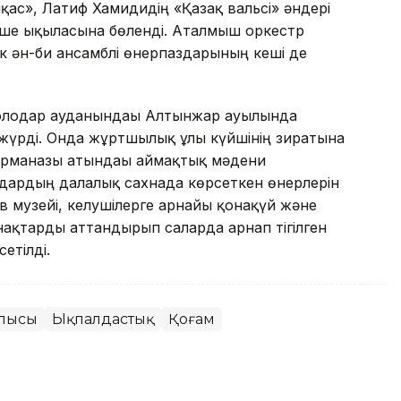
ас», Латиф Хамидидің «Қазақ вальсі» әндері
кше ықыласына бөленді. Аталмыш оркестр
к ән-би ансамблі өнерпаздарының кеші де
олодар ауданындағы Алтынжар ауылында
 жүрді. Онда жұртшылық ұлы күйшінің зиратына
ұрманғазы атындағы аймақтық мәдени
здардың далалық сахнада көрсеткен өнерлерін
в музейі, келушілерге арнайы қонақүй және
нақтарды аттандырып саларда арнап тігілген
етілді.
блысы
Ықпалдастық
Қоғам