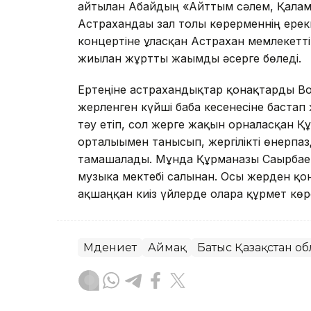
айтылған Абайдың «Айттым сәлем, Қаламқ
Астрахандағы зал толы көрерменнің ере
концертіне ұласқан Астрахан мемлекетті
жиылған жұртты жағымды әсерге бөледі.
Ертеңіне астрахандықтар қонақтарды В
жерленген күйші баба кесенесіне бастап
тәу етіп, сол жерге жақын орналасқан Қ
орталығымен танысып, жергілікті өнерпа
тамашалады. Мұнда Құрманғазы Сағырбае
музыка мектебі салынған. Осы жерден қо
ақшаңқан киіз үйлерде оларға құрмет көрс
Мәдениет
Аймақ
Батыс Қазақстан о