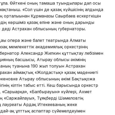
ы тұлға. Өйткені оның тамаша туындылары дәл осы
мақтаныш. «Сол үшін де қазақ күйшісінің алдында
 орталығынан Құрманғазы Сағырбаев ескерткішін
біздің көршіміз қазақ еліне және оның дарынды
- деді Астрахан облысының губернаторы.
дағы опера және балет театрында Алматы
азақ мемлекеттік академиялық оркестрінің
бернатор Александр Жилкин құттықтау лебізімен
цияның басшысы, Атырау облысы әкімінің
аның туғанына 190 жыл толуын Астрахан
трахан аймақтық «Жолдастық» қазақ мәдениеті
аркеновке Атырау облысының әкімі Бақтықожа
інің кілтін табыс етті. Кеш барысында оркестр
 «Сарыарқа», «Балбырауын» күйлері, Ахмет
ң «Саржайлауы», Тұяқберді Шәмеловтің
ң лауреаты Ардақ Итекееваның жеке
дай-ақ ұлттық аспаптар сүйемелдеуімен