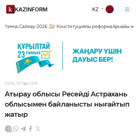
KAZINFORM
KZ
Сайлау-2026
Конституциялық реформа
Арнайы жо
Тренд:
09:45, 19 Сәуір 2016
Атырау облысы Ресейдің Астрахань
облысымен байланысты нығайтып
жатыр