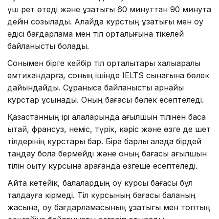
үш рет өтеді және ұзақтығы 60 минуттан 90 минутқа
дейін созылады. Алайда курстың ұзақтығы мен оқу
әдісі бағдарлама мен тіл орталығына тікелей
байланысты болады.
Сонымен бірге кейбір тіл орталықтары халықаралық
емтихандарға, соның ішінде IELTS сынағына бөлек
дайындайды. Сұранысқа байланысты арнайы
курстар ұсынады. Оның бағасы бөлек есептеледі.
Қазақстанның ірі қалаларында ағылшын тілінен басқа
қытай, франсуз, неміс, түрік, кәріс және өзге де шет
тілдерінің курстары бар. Бірақ барлық қалада бірдей
таңдау бола бермейді және оның бағасы ағылшын
тілін оқыту курсына қарағанда өзгеше есептеледі.
Айта кетейік, балалардың оқу курсы бағасы бұл
талдауға кірмеді. Тіл курсының бағасы баланың
жасына, оқу бағдарламасының ұзақтығы мен топтың