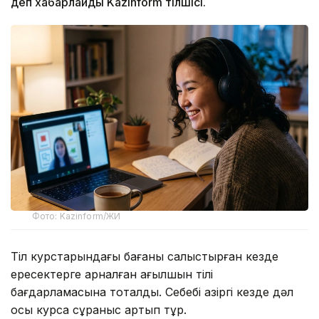
деп хабарлайды Kazinform тілшісі.
Фото: Kazinform/ЖИ
Тіл курстарындағы бағаны салыстырған кезде
ересектерге арналған ағылшын тілі
бағдарламасына тоқталдық. Себебі қазіргі кезде дәл
осы курсқа сұраныс артып тұр.