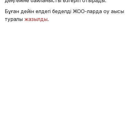
деңгейіне байланысты өзгеріп отырады.
Бұған дейін елдегі беделді ЖОО-ларда оқу ақысы
туралы
жазылды
.
Тіл
Аймақ
Қаржы
Алтынай Сағындықова
Авторлар
09:01, 09 Тамыз 2026
Жаңа кодекс: құрылыс саласы қалай
өзгеріп жатыр
АСТАНА. KAZINFORM – Бүгін - құрылысшылар күні.