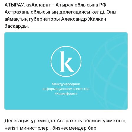
АТЫРАУ. ҚазАқпарат - Атырау облысына РФ
Астрахань облысының делегациясы келді. Оны
аймақтың губернаторы Александр Жилкин
басқарды.
Делегация құрамында Астрахань облысы үкіметінің
негізгі министрлері, бизнесмендер бар.