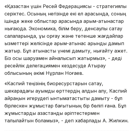
«Қазақстан үшін Ресей Федерациясы - стратегиялық
серіктес. Осының негізінде екі ел арасында, соның
ішінде жеке облыстар арасында қарым-қатынастар
нығаюда. Экономика, білім беру, денсаулық сақтау
салаларында, құқық қорғау және төтенше жағдайлар
қызметтері желісінде қарым-қатынас қарқынды дамып
жатыр. Бұл қатынасты үнемі дамыту, нығайту қажет.
Біз осы шаруамен айналысып жатырмыз», - деді
ресейлік делегациямен кездесуде Атырау
облысының әкімі Нұрлан Ноғаев.
«Каспий теңізінің биоресурстарын сақтау,
шекарадағы ауқымды өрттердің алдын алу, Каспий
қайраңын игерудегі ынтымақтастықты дамыту - бұл
бірлескен жұмыстар бағытының бір бөлігі ғана. Бұл
жұмыстарды қазақстандық әріптестермен
талқылайтын боламыз», - деп хабарлады А. Жилкин.