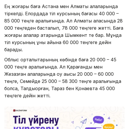
Ең жоғары баға Астана мен Алматы қалаларында
тіркелді. Елордада тіл курсының бағасы 40 000 –
85 000 теңге аралығында. Ал Алматы қаласында 28
000 теңгеден басталып, 78 000 теңгеге жетті. Баға
жоғары қалалар қатарында Шымкент те бар. Мұнда
тіл курсының құны айына 60 000 теңгеге дейін
барады.
Облыс орталықтарының көбінде баға 20 000 – 45
000 теңге аралығында. Ал Қарағанды мен
Жезқазған қалаларында оқу ақысы 20 000 – 60 000
теңге, Семейде 25 000 – 58 300 теңге аралығында
болса, Талдықорған, Тараз бен Қонаевта 45 000
теңгеге дейін жетті.