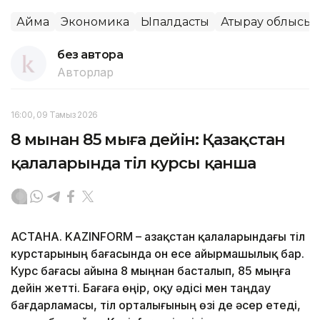
Аймақ
Экономика
Ықпалдастық
Атырау облысы
без автора
Авторлар
16:00, 09 Тамыз 2026
8 мыңнан 85 мыңға дейін: Қазақстан
қалаларында тіл курсы қанша
АСТАНА. KAZINFORM – Қазақстан қалаларындағы тіл
курстарының бағасында он есе айырмашылық бар.
Курс бағасы айына 8 мыңнан басталып, 85 мыңға
дейін жетті. Бағаға өңір, оқу әдісі мен таңдау
бағдарламасы, тіл орталығының өзі де әсер етеді,