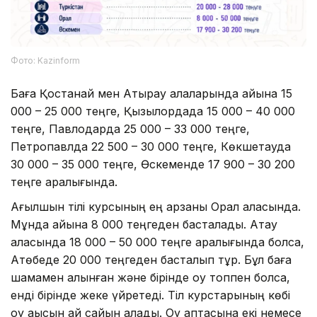
Фото: Kazinform
Баға Қостанай мен Атырау қалаларында айына 15
000 – 25 000 теңге, Қызылордада 15 000 – 40 000
теңге, Павлодарда 25 000 – 33 000 теңге,
Петропавлда 22 500 – 30 000 теңге, Көкшетауда
30 000 – 35 000 теңге, Өскеменде 17 900 – 30 200
теңге аралығында.
Ағылшын тілі курсының ең арзаны Орал қаласында.
Мұнда айына 8 000 теңгеден басталады. Ақтау
қаласында 18 000 – 50 000 теңге аралығында болса,
Ақтөбеде 20 000 теңгеден басталып тұр. Бұл баға
шамамен алынған және бірінде оқу топпен болса,
енді бірінде жеке үйретеді. Тіл курстарының көбі
оқу ақысын ай сайын алады. Оқу аптасына екі немесе