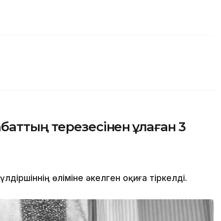
аттың терезесінен құлаған 3
іршіннің өліміне әкелген оқиға тіркелді.