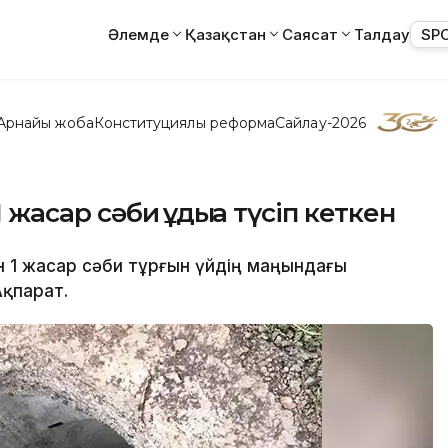
Әлемде
Қазақстан
Саясат
Талдау
SP
Арнайы жоба
Конституциялық реформа
Сайлау-2026
 жасар сәби құдыққа түсіп кеткен
н 1 жасар сәби тұрғын үйдің маңындағы
Ақпарат.