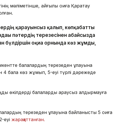
ің мәліметінше, қайғылы оқиға Қаратау
лған.
тердің қарауынсыз қалып, көпқабатты
ндағы пәтердің терезесінен абайсызда
ан бүлдіршін оқиға орнында көз жұмды,
ентте балалардың терезеден құлауына
н 4 бала көз жұмып, 5-еуі түрлі дәрежеде
ңды өкілдерді балаларды қараусыз қалдырмауға
алардың терезеден құлауына байланысты 5 оқиға
2-еуі
жарақаттанған.