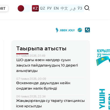
KZ
QZ
РУ
EN
中文
ق ز
ЎЗ
ORT
Тақырыпқа қатысты
07 тамыз 2026, 01:49
ШҚО-дағы өзен-көлдер суын
заңсыз пайдаланудың 10 дерегі
анықталды
07 тамыз 2026, 00:09
Өскеменде дауылдан кейін
ондаған көлік бүлінді
06 тамыз 2026, 22:34
Жаңақорғанда су тарату станциясы
іске қосылды