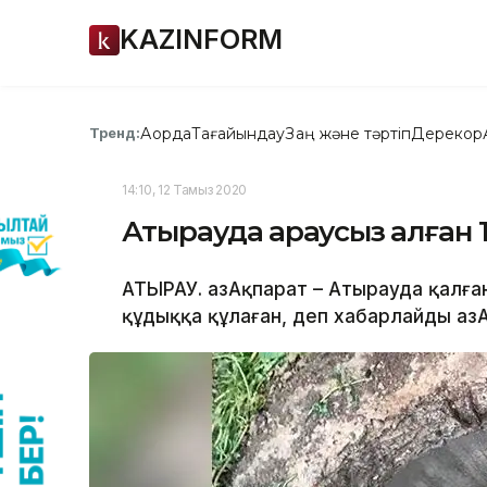
KAZINFORM
Ақорда
Тағайындау
Заң және тәртіп
Дерекқор
Тренд:
14:10, 12 Тамыз 2020
Атырауда қараусыз қалған 1
АТЫРАУ. ҚазАқпарат – Атырауда қалға
құдыққа құлаған, деп хабарлайды Қаз