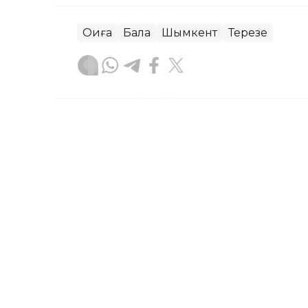
Оқиға
Бала
Шымкент
Терезе
Сәбит Тастанбек
Авторлар
10:49, 05 Тамыз 2026
Тойдағы шулы видео: тіле
адамның үстінен қылмыстық
ТҮРКІСТАН. KAZINFORM – Түркістан о