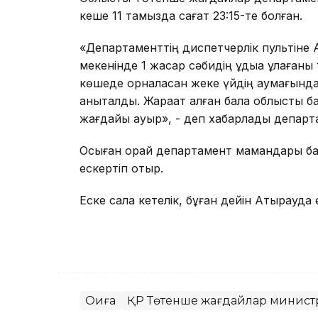
кеше 11 тамызда сағат 23:15-те болған.
«Департаменттің диспетчерлік пультіне 
мекенінде 1 жасар сәбидің құдыққа құлаған
көшеде орналасқан жеке үйдің аумағында
анықталды. Жарақат алған бала облыстық 
жағдайы ауыр», - деп хабарлады департа
Осыған орай департамент мамандары бал
ескертіп отыр.
Еске сала кетелік, бұған дейін Атырауда 
Оқиға
ҚР Төтенше жағдайлар министр