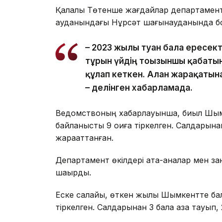
Қалалық Төтенше жағдайлар департаментін
ауданындағы Нұрсәт шағынауданында бо
– 2023 жылы туған бала ересек
тұрғын үйдің тоғызыншы қабаты
құлап кеткен. Алған жарақатын
– делінген хабарламада.
Ведомствоның хабарлауынша, биыл Шымк
байланысты 9 оқиға тіркелген. Салдарына
жарақаттанған.
Департамент өкілдері ата-аналар мен за
шақырды.
Еске салайық, өткен жылы Шымкентте бал
тіркелген. Салдарынан 3 бала қаза тауып, 