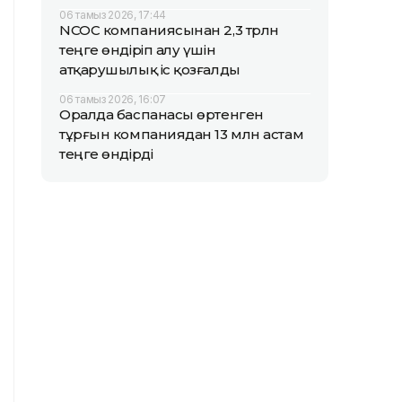
06 тамыз 2026, 17:44
NCOC компаниясынан 2,3 трлн
теңге өндіріп алу үшін
атқарушылық іс қозғалды
06 тамыз 2026, 16:07
Оралда баспанасы өртенген
тұрғын компаниядан 13 млн астам
теңге өндірді