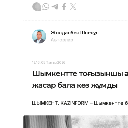
Жолдасбек Шөпеғұл
Авторлар
12:16, 05 Тамыз 2026
Шымкентте тоғызыншы қаб
жасар бала көз жұмды
ШЫМКЕНТ. KAZINFORM – Шымкентте бүлд