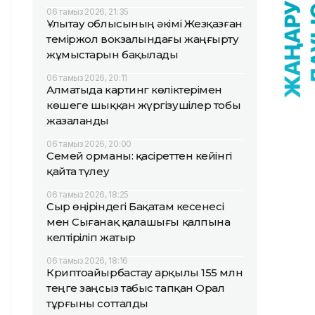
06 тамыз 2026, 21:35
Ұлытау облысының әкімі Жезқазған
теміржол вокзалындағы жаңғырту
жұмыстарын бақылады
06 тамыз 2026, 20:11
Алматыда картинг көліктерімен
көшеге шыққан жүргізушілер тобы
жазаланды
06 тамыз 2026, 20:00
Семей орманы: қасіреттен кейінгі
қайта түлеу
06 тамыз 2026, 18:25
Сыр өңіріндегі Бақатам кесенесі
мен Сығанақ қалашығы қалпына
келтіріліп жатыр
06 тамыз 2026, 18:16
Криптоайырбастау арқылы 155 млн
теңге заңсыз табыс тапқан Орал
тұрғыны сотталды