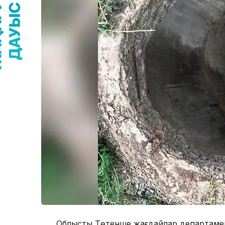
Облыстық Төтенше жағдайлар департаменті