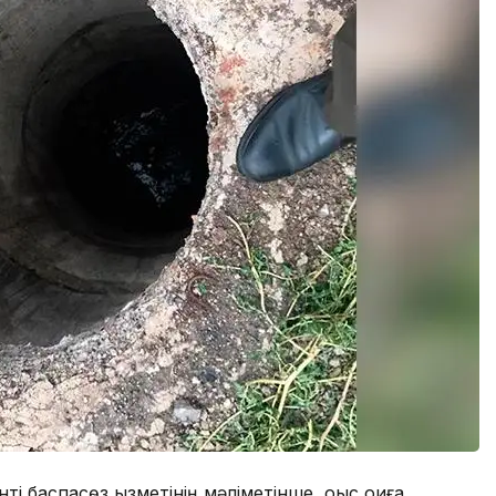
 баспасөз қызметінің мәліметінше, оқыс оқиға