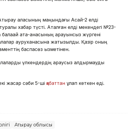
Атырау қаласының маңындағы Ақсай-2 елді
ы туралы хабар түсті. Аталған елді мекендегі №23-
 балақай ата-анасының қарауынсыз жүргені
балалар ауруханасына жатқызылды. Қазір оның
менттің баспасөз қызметінен.
аларды үлкендердің қараусыз қалдырмауды
екі жасар сәби 5-ші
қабаттан
құлап кеткен еді.
лігі
Атырау облысы