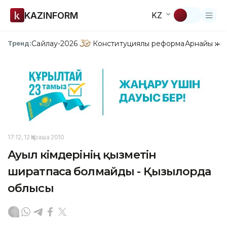
KAZINFORM
KZ
Сайлау-2026
Конституциялық реформа
Арнайы жо
Тренд:
17:12, 12 Қараша 2010
Ауыл әкімдерінің қызметін
ширатпаса болмайды - Қызылорда
облысы