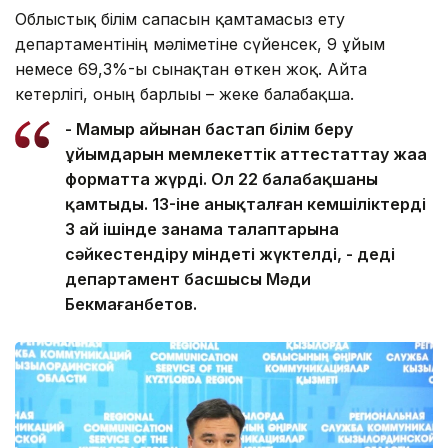
Облыстық білім сапасын қамтамасыз ету
департаментінің мәліметіне сүйенсек, 9 ұйым
немесе 69,3%-ы сынақтан өткен жоқ. Айта
кетерлігі, оның барлығы – жеке балабақша.
- Мамыр айынан бастап білім беру
ұйымдарын мемлекеттік аттестаттау жаңа
форматта жүрді. Ол 22 балабақшаны
қамтыды. 13-іне анықталған кемшіліктерді
3 ай ішінде заңнама талаптарына
сәйкестендіру міндеті жүктелді, - деді
департамент басшысы Мәди
Бекмағанбетов.