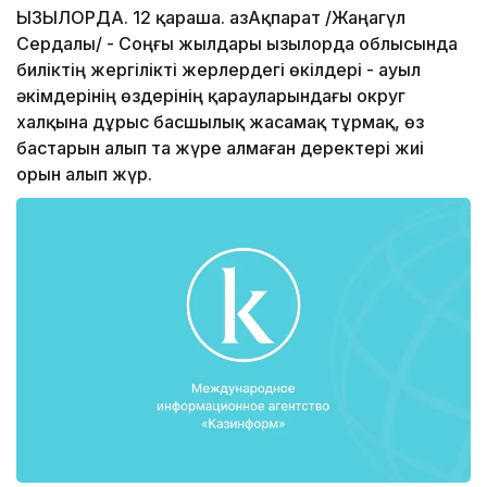
ҚЫЗЫЛОРДА. 12 қараша. ҚазАқпарат /Жаңагүл
Сердалы/ - Соңғы жылдары Қызылорда облысында
биліктің жергілікті жерлердегі өкілдері - ауыл
әкімдерінің өздерінің қарауларындағы округ
халқына дұрыс басшылық жасамақ тұрмақ, өз
бастарын алып та жүре алмаған деректері жиі
орын алып жүр.