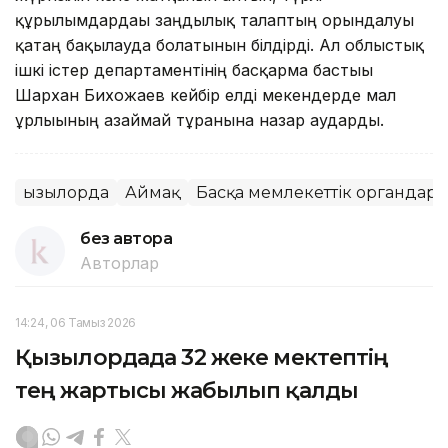
құрылымдардағы заңдылық талаптың орындалуы
қатаң бақылауда болатынын білдірді. Ал облыстық
ішкі істер департаментінің басқарма бастығы
Шархан Бихожаев кейбір елді мекендерде мал
ұрлығының азаймай тұрғанына назар аударды.
Қызылорда
Аймақ
Басқа мемлекеттік органдар
без автора
Авторлар
14:24, 06 Тамыз 2026
Қызылордада 32 жеке мектептің
тең жартысы жабылып қалды