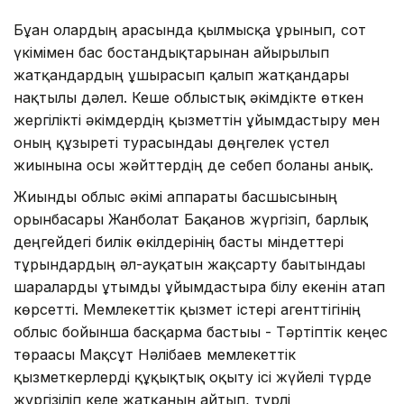
Бұған олардың арасында қылмысқа ұрынып, сот
үкімімен бас бостандықтарынан айырылып
жатқандардың ұшырасып қалып жатқандары
нақтылы дәлел. Кеше облыстық әкімдікте өткен
жергілікті әкімдердің қызметтін ұйымдастыру мен
оның құзыреті турасындағы дөңгелек үстел
жиынына осы жәйттердің де себеп болғаны анық.
Жиынды облыс әкімі аппараты басшысының
орынбасары Жанболат Бақанов жүргізіп, барлық
деңгейдегі билік өкілдерінің басты міндеттері
тұрғындардың әл-ауқатын жақсарту бағытындағы
шараларды ұтымды ұйымдастыра білу екенін атап
көрсетті. Мемлекеттік қызмет істері агенттігінің
облыс бойынша басқарма бастығы - Тәртіптік кеңес
төрағасы Мақсұт Нәлібаев мемлекеттік
қызметкерлерді құқықтық оқыту ісі жүйелі түрде
жүргізіліп келе жатқанын айтып, түрлі