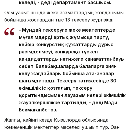
келеді, - деді департамент басшысы.
Осы уақыт ішінде жеке азаматтардың жолданымы
бойынша жоспардан тыс 13 тексеру жүргізілді.
- Мұндай тексеруге жеке мектептерде
мұғалімдерді артық жұмысқа тарту,
кейбір конкурстық құжаттардың дұрыс
рәсімделмеуі, конкурсқа түскен
кандидаттардың нәтижеге қанағаттанбауы
себеп. Балабақшаларда балаларға зиян
келу жағдайлары бойынша ата-аналар
шағымданады. Тексеру нәтижесінде 30
әкімшілік іс қозғалып, тексеру
қорытындысымен лауазым иелері әкімшілік
жауапкершілікке тартылды, - деді Мәди
Бекмағанбетов.
Жалпы, кейінгі кезде Қызылорда облысында
жекеменшік мектептер мәселесі ушығып тұр. Оған