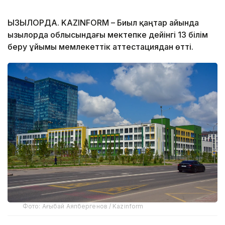
ҚЫЗЫЛОРДА. KAZINFORM – Биыл қаңтар айында
Қызылорда облысындағы мектепке дейінгі 13 білім
беру ұйымы мемлекеттік аттестациядан өтті.
Фото: Ағыбай Аяпбергенов / Kazinform