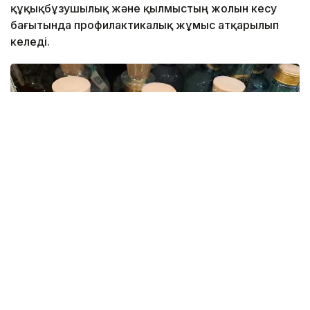
құқықбұзушылық және қылмыстың жолын кесу
бағытында профилактикалық жұмыс атқарылып
келеді.
Фото: Kazinform
Облыстық Полиция департаментінің мәліметінше,
жыл басынан бері 181 дүкен сатушысының
алкоголь өнімін өткізу талаптарын бұзғаны