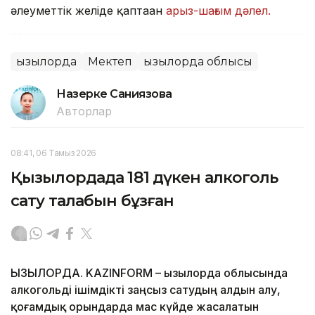
әлеуметтік желіде қаптаған
арыз-шағым дәлел.
Қызылорда
Мектеп
Қызылорда облысы
Назерке Саниязова
Авторлар
08:41, 06 Тамыз 2026
Қызылордада 181 дүкен алкоголь
сату талабын бұзған
ҚЫЗЫЛОРДА. KAZINFORM – Қызылорда облысында
алкогольді ішімдікті заңсыз сатудың алдын алу,
қоғамдық орындарда мас күйде жасалатын