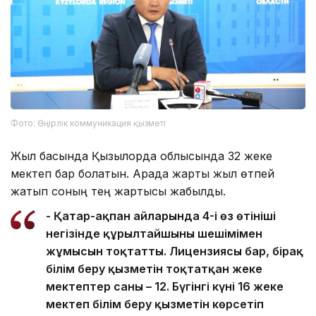
Фото: Өңірлік коммуникация қызметі
Жыл басында Қызылорда облысында 32 жеке
мектеп бар болатын. Арада жарты жыл өтпей
жатып соның тең жартысы жабылды.
- Қаңтар-ақпан айларында 4-і өз өтініші
негізінде құрылтайшының шешімімен
жұмысын тоқтатты. Лицензиясы бар, бірақ
білім беру қызметін тоқтатқан жеке
мектептер саны – 12. Бүгінгі күні 16 жеке
мектеп білім беру қызметін көрсетіп