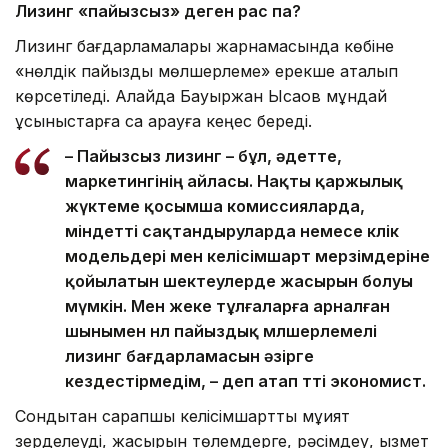
Лизинг «пайызсыз» деген рас па?
Лизинг бағдарламалары жарнамасында көбіне
«нөлдік пайыздық мөлшерлеме» ерекше аталып
көрсетіледі. Алайда Бауыржан Ысқақов мұндай
ұсыныстарға сақ қарауға кеңес береді.
– Пайызсыз лизинг – бұл, әдетте,
маркетингінің айласы. Нақты қаржылық
жүктеме қосымша комиссияларда,
міндетті сақтандыруларда немесе көлік
модельдері мен келісімшарт мерзімдеріне
қойылатын шектеулерде жасырын болуы
мүмкін. Мен жеке тұлғаларға арналған
шынымен нөл пайыздық мөлшерлемелі
лизинг бағдарламасын әзірге
кездестірмедім, – деп атап өтті экономист.
Сондықтан сарапшы келісімшартты мұқият
зерделеуді, жасырын төлемдерге, рәсімдеу, қызмет