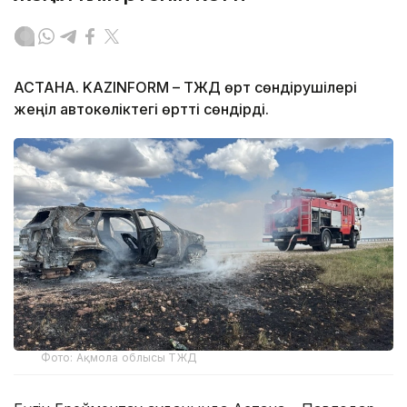
АСТАНА. KAZINFORM – ТЖД өрт сөндірушілері
жеңіл автокөліктегі өртті сөндірді.
Фото: Ақмола облысы ТЖД