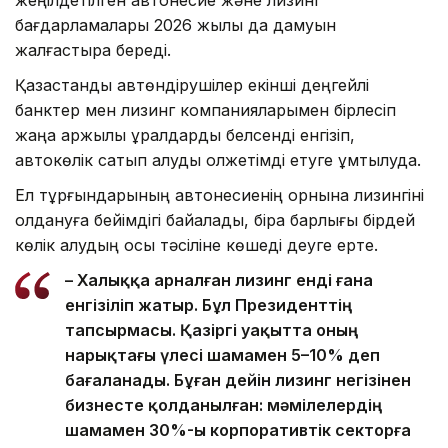
бағдарламалары 2026 жылы да дамуын
жалғастыра береді.
Қазақстандық автөндірушілер екінші деңгейлі
банктер мен лизинг компанияларымен бірлесіп
жаңа қаржылық құралдарды белсенді енгізіп,
автокөлік сатып алуды қолжетімді етуге ұмтылуда.
Ел тұрғындарының автонесиенің орнына лизингіні
қолдануға бейімдігі байқалады, бірақ барлығы бірдей
көлік алудың осы тәсіліне көшеді деуге ерте.
– Халыққа арналған лизинг енді ғана
енгізіліп жатыр. Бұл Президенттің
тапсырмасы. Қазіргі уақытта оның
нарықтағы үлесі шамамен 5–10% деп
бағаланады. Бұған дейін лизинг негізінен
бизнесте қолданылған: мәмілелердің
шамамен 30%-ы корпоративтік секторға