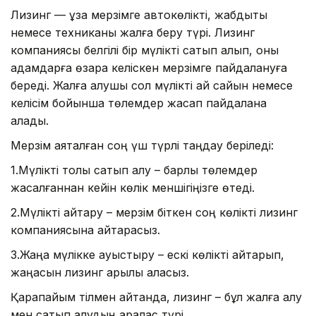
Лизинг — ұзақ мерзімге автокөлікті, жабдықты
немесе техниканы жалға беру түрі. Лизинг
компаниясы белгілі бір мүлікті сатып алып, оны
адамдарға өзара келіскен мерзімге пайдалануға
береді. Жалға алушы сол мүлікті ай сайын немесе
келісім бойынша төлемдер жасап пайдалана
алады.
Мерзім аяқталған соң үш түрлі таңдау беріледі:
1.Мүлікті толық сатып алу – барлық төлемдер
жасалғаннан кейін көлік меншігіңізге өтеді.
2.Мүлікті қайтару – мерзім біткен соң көлікті лизинг
компаниясына қайтарасыз.
3.Жаңа мүлікке ауыстыру – ескі көлікті қайтарып,
жаңасын лизинг арқылы аласыз.
Қарапайым тілмен айтқанда, лизинг – бұл жалға алу
мен сатып алудың аралас түрі.