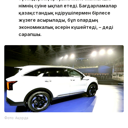
өнімнің өсуіне ықпал етеді. Бағдарламалар
қазақстандық өндірушілермен бірлесе
жүзеге асырылады, бұл олардың
экономикалық әсерін күшейтеді, – деді
сарапшы.
Фото: Ақорда