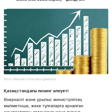
Фото: Миллий статистика қўмитаси
Қазақстандағы лизинг әлеуеті
Өнеркәсіп және құрылыс министрлігінің
мәліметінше, жеке тұлғаларға арналған
жеңілдетілген автонесие және лизинг