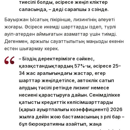
тиесілі болды, әсіресе жеңіл көліктер
саласында, – деді сарапшы өз сөзінде.
Бауыржан Ысқақтың пікірінше, лизингінің әлеуеті
жоғары. Әсіресе икемді шарттарды іздеп, түрлі
қауіп-қатерден қаймығатын азаматтар үшін тиімді.
Дегенмен, қаржылық сауаттылықтың маңызды екенін
естен шығармау керек.
– Біздің деректерімізге сәйкес,
қазақстандықтардың 57%-ы, әсіресе 25–
34 жас аралығындағы жастар, егер
шарттар жеңілдетілсе, автокөлік сатып
алудың тәсілі ретінде лизинг немесе
несиені қарастыруға дайын. Сенімділікке
қатысты кредиттік келісімшарттарды
(қарыз ауыртпалығы коэеффициенті) 2026
жылға дейін жою бастамасының өз рөлі бар –
бұл бюрократияны азайтып, жаңа