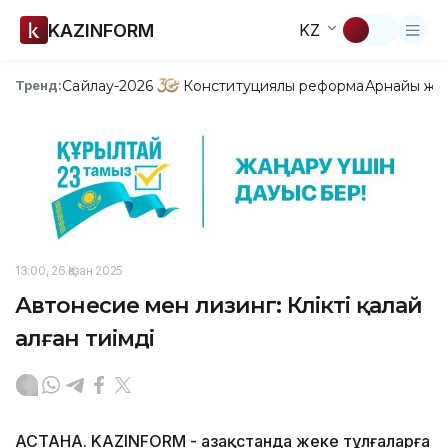
KAZINFORM
KZ
Сайлау-2026
Конституциялық реформа
Арнайы жо
Тренд:
13:00, 26 Қазан 2025
Автонесие мен лизинг: Көлікті қалай
алған тиімді
АСТАНА. KAZINFORM - Қазақстанда жеке тұлғаларға