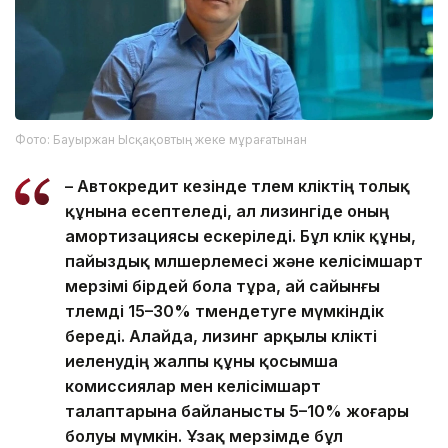
Фото: Бауыржан Ысқақовтың жеке мұрағатынан
– Автокредит кезінде төлем көліктің толық
құнына есептеледі, ал лизингіде оның
амортизациясы ескеріледі. Бұл көлік құны,
пайыздық мөлшерлемесі және келісімшарт
мерзімі бірдей бола тұра, ай сайынғы
төлемді 15–30% төмендетуге мүмкіндік
береді. Алайда, лизинг арқылы көлікті
иеленудің жалпы құны қосымша
комиссиялар мен келісімшарт
талаптарына байланысты 5–10% жоғары
болуы мүмкін. Ұзақ мерзімде бұл