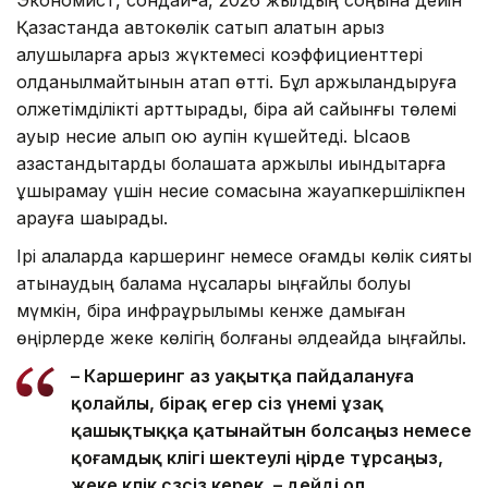
Экономист, сондай-ақ, 2026 жылдың соңына дейін
Қазақстанда автокөлік сатып алатын қарыз
алушыларға қарыз жүктемесі коэффициенттері
қолданылмайтынын атап өтті. Бұл қаржыландыруға
қолжетімділікті арттырады, бірақ ай сайынғы төлемі
ауыр несие алып қою қаупін күшейтеді. Ысқақов
қазақстандықтарды болашақта қаржылық қиындықтарға
ұшырамау үшін несие сомасына жауапкершілікпен
қарауға шақырады.
Ірі қалаларда каршеринг немесе қоғамдық көлік сияқты
қатынаудың балама нұсқалары ыңғайлы болуы
мүмкін, бірақ инфрақұрылымы кенже дамыған
өңірлерде жеке көлігің болғаны әлдеқайда ыңғайлы.
– Каршеринг аз уақытқа пайдалануға
қолайлы, бірақ егер сіз үнемі ұзақ
қашықтыққа қатынайтын болсаңыз немесе
қоғамдық көлігі шектеулі өңірде тұрсаңыз,
жеке көлік сөзсіз керек, – дейді ол.