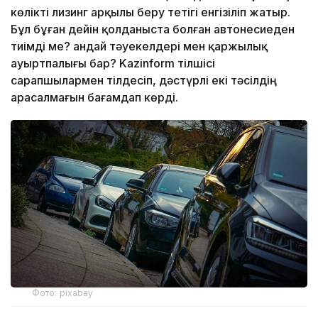
көлікті лизинг арқылы беру тетігі енгізіліп жатыр.
Бұл бұған дейін қолданыста болған автонесиеден
тиімді ме? Қандай тәуекелдері мен қаржылық
ауыртпалығы бар? Kazinform тілшісі
сарапшылармен тілдесіп, дәстүрлі екі тәсілдің
арасалмағын бағамдап көрді.
Фото: pixabay