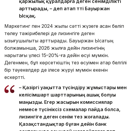
қаржылық құралдарға деген сенімділікті
арттырады, – деп атап өтті Бауыржан
Ысқақ.
Маркетинг пен 2024 жылы сәтті жүзеге асқан бөліп
төлеу тәжірибелері де лизингіге деген
қызығушылықты арттырады. Бауыржан Ысқақтың
болжамынша, 2026 жылға дейін лизингінің
нарықтағы үлесі 15–20%-ға дейін өсуі мүмкін.
Дегенмен, бұл көрсеткіштің тез өсуімен қатар белгілі
бір тәуекелдер де ілесе жүруі мүмкін екенін
ескертті.
– Қазіргі уақытта түсіндіру жұмыстары мен
келісімшарт шарттарының ашық болуы
маңызды. Егер жасырын комиссиялар
немесе түсініксіз схемалар пайда болса,
лизингіге деген сенім тез жоғалады.
Қазақстандықтар бұған дейін банк