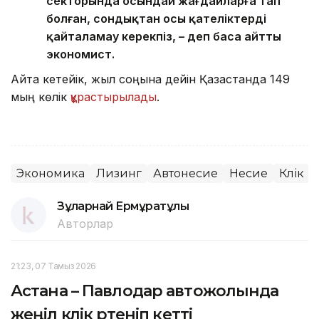
секторында осындай жағдайларға тап
болған, сондықтан осы қателіктерді
қайталамау керекпіз, – деп баса айтты
экономист.
Айта кетейік, жыл соңына дейін Қазақстанда 149
мың көлік
құрастырылады
.
Экономика
Лизинг
Автонесие
Несие
Көлік
Зұлқарнай Ермұратұлы
Авторлар
21:23, 07 Тамыз 2026
Астана – Павлодар автожолында
жеңіл көлік өртеніп кетті