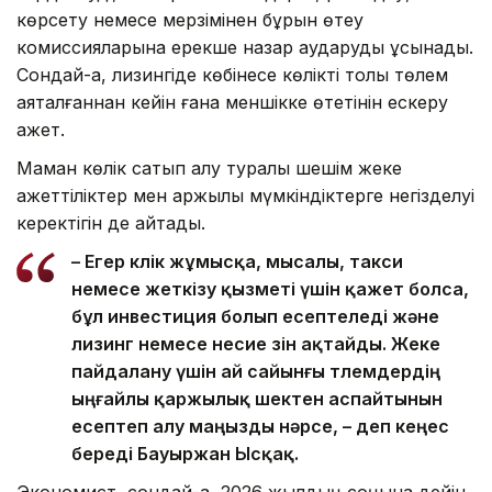
көрсету немесе мерзімінен бұрын өтеу
комиссияларына ерекше назар аударуды ұсынады.
Сондай-ақ, лизингіде көбінесе көлікті толық төлем
аяқталғаннан кейін ғана меншікке өтетінін ескеру
қажет.
Маман көлік сатып алу туралы шешім жеке
қажеттіліктер мен қаржылық мүмкіндіктерге негізделуі
керектігін де айтады.
– Егер көлік жұмысқа, мысалы, такси
немесе жеткізу қызметі үшін қажет болса,
бұл инвестиция болып есептеледі және
лизинг немесе несие өзін ақтайды. Жеке
пайдалану үшін ай сайынғы төлемдердің
ыңғайлы қаржылық шектен аспайтынын
есептеп алу маңызды нәрсе, – деп кеңес
береді Бауыржан Ысқақ.