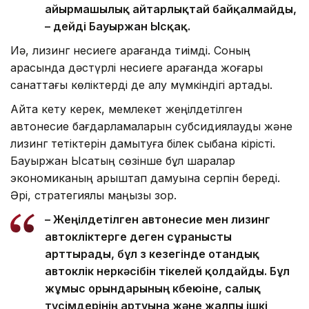
айырмашылық айтарлықтай байқалмайды,
– дейді Бауыржан Ысқақ.
Иә, лизинг несиеге қарағанда тиімді. Соның
арқасында дәстүрлі несиеге қарағанда жоғары
санаттағы көліктерді де алу мүмкіндігі артады.
Айта кету керек, мемлекет жеңілдетілген
автонесие бағдарламаларын субсидиялауды және
лизинг тетіктерін дамытуға білек сыбана кірісті.
Бауыржан Ысқақтың сөзінше бұл шаралар
экономиканың қарыштап дамуына серпін береді.
Әрі, стратегиялық маңызы зор.
– Жеңілдетілген автонесие мен лизинг
автокөліктерге деген сұранысты
арттырады, бұл өз кезегінде отандық
автокөлік өнеркәсібін тікелей қолдайды. Бұл
жұмыс орындарының көбеюіне, салық
түсімдерінің артуына және жалпы ішкі