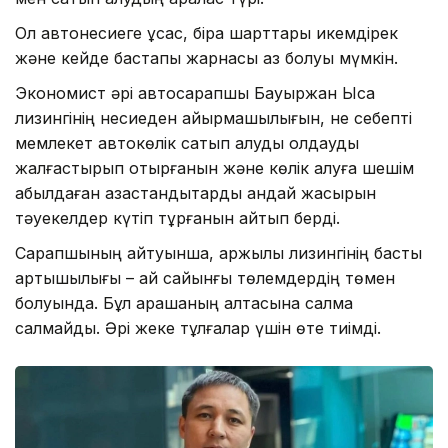
Ол автонесиеге ұқсас, бірақ шарттары икемдірек
және кейде бастапқы жарнасы аз болуы мүмкін.
Экономист әрі автосарапшы Бауыржан Ысқақ
лизингінің несиеден айырмашылығын, не себепті
мемлекет автокөлік сатып алуды қолдауды
жалғастырып отырғанын және көлік алуға шешім
қабылдаған қазақстандықтарды қандай жасырын
тәуекелдер күтіп тұрғанын айтып берді.
Сарапшының айтуынша, қаржылық лизингінің басты
артықшылығы – ай сайынғы төлемдердің төмен
болуында. Бұл қарашаның қалтасына салмақ
салмайды. Әрі жеке тұлғалар үшін өте тиімді.