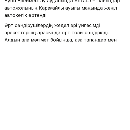
Бүгін Ерейментау ауданында Астана – Павлодар
автожолының Қарағайлы ауылы маңында жеңіл
автокөлік өртенді.
Өрт сөндірушілердің жедел әрі үйлесімді
әрекеттерінің арқасында өрт толық сөндірілді.
Алдын ала мәлімет бойынша, қаза тапқандар мен
зардап шеккендер жоқ. Өрттің шығу себебі мен
аумағы анықталып жатыр.
Айта кетелік Ақмола облысында жүк локомотиві
өртенген еді
.
Өрт
Төтенше оқиғалар, апаттар
Көлік
Назым Бөлесова
Авторлар