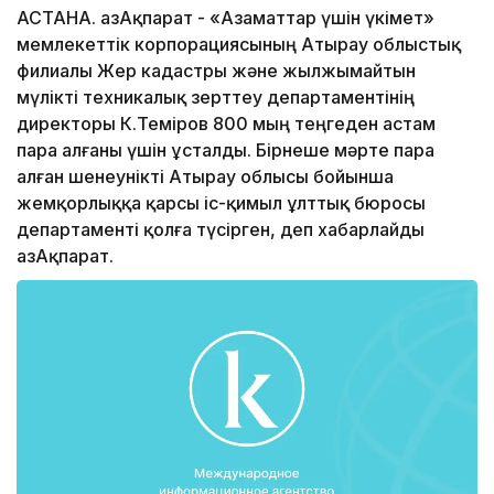
АСТАНА. ҚазАқпарат - «Азаматтар үшін үкімет»
мемлекеттік корпорациясының Атырау облыстық
филиалы Жер кадастры және жылжымайтын
мүлікті техникалық зерттеу департаментінің
директоры К.Теміров 800 мың теңгеден астам
пара алғаны үшін ұсталды. Бірнеше мәрте пара
алған шенеунікті Атырау облысы бойынша
жемқорлыққа қарсы іс-қимыл ұлттық бюросы
департаменті қолға түсірген, деп хабарлайды
ҚазАқпарат.