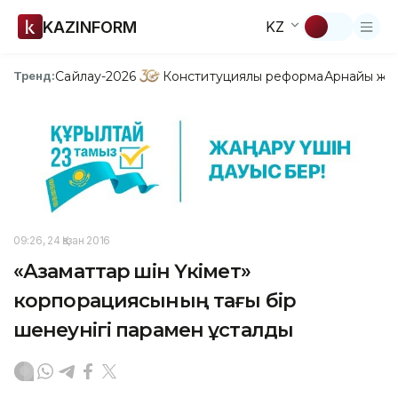
KAZINFORM
KZ
Сайлау-2026
Конституциялық реформа
Арнайы жо
Тренд:
09:26, 24 Қазан 2016
«Азаматтар үшін Үкімет»
корпорациясының тағы бір
шенеунігі парамен ұсталды