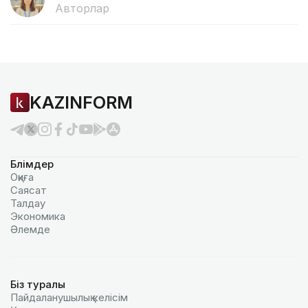
Авторлар
KAZINFORM
Бөлімдер
Оқиға
Саясат
Талдау
Экономика
Әлемде
Біз туралы
Пайдаланушылық келiciм