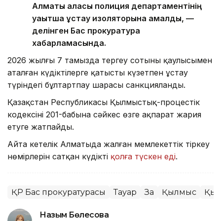
Алматы қаласы полиция департаментінің
уақытша ұстау изоляторына қамалды, —
делінген Бас прокуратура
хабарламасында.
2026 жылғы 7 тамызда тергеу сотының қаулысымен
аталған күдіктілерге қатысты күзетпен ұстау
түріндегі бұлтартпау шарасы санкцияланды.
Қазақстан Республикасы Қылмыстық-процестік
кодексінің 201-бабына сәйкес өзге ақпарат жария
етуге жатпайды.
Айта кетелік Алматыда жалған мемлекеттік тіркеу
нөмірлерін сатқан күдікті
қолға түскен еді
.
ҚР Бас прокуратурасы
Тауар
Заң
Қылмыс
Қыт
Назым Бөлесова