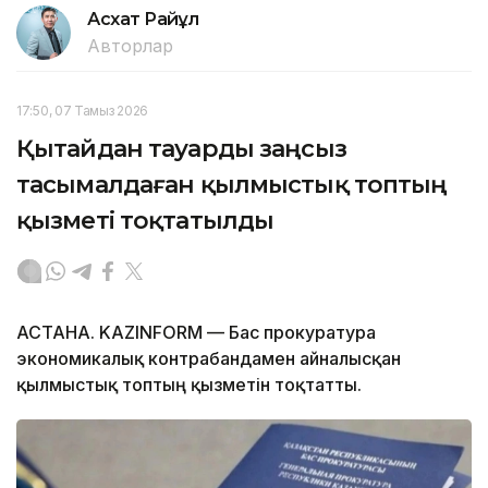
Асхат Райқұл
Авторлар
17:50, 07 Тамыз 2026
Қытайдан тауарды заңсыз
тасымалдаған қылмыстық топтың
қызметі тоқтатылды
АСТАНА. KAZINFORM — Бас прокуратура
экономикалық контрабандамен айналысқан
қылмыстық топтың қызметін тоқтатты.