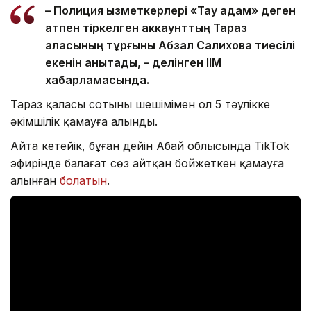
– Полиция қызметкерлері «Тау адам» деген
атпен тіркелген аккаунттың Тараз
қаласының тұрғыны Абзал Салиховқа тиесілі
екенін анықтады, – делінген ІІМ
хабарламасында.
Тараз қаласы сотының шешімімен ол 5 тәулікке
әкімшілік қамауға алынды.
Айта кетейік, бұған дейін Абай облысында TikTok
эфирінде балағат сөз айтқан бойжеткен қамауға
алынған
болатын
.