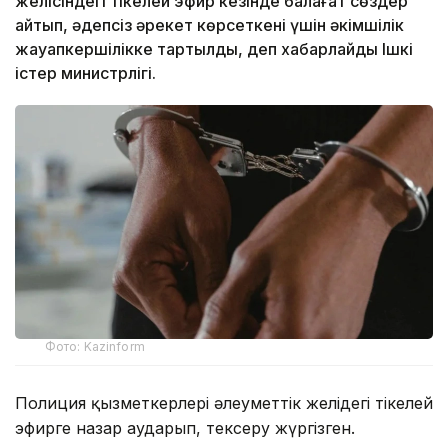
желісіндегі тікелей эфир кезінде балағат сөздер
айтып, әдепсіз әрекет көрсеткені үшін әкімшілік
жауапкершілікке тартылды, деп хабарлайды Ішкі
істер министрлігі.
Фото: Kazinform
Полиция қызметкерлері әлеуметтік желідегі тікелей
эфирге назар аударып, тексеру жүргізген.