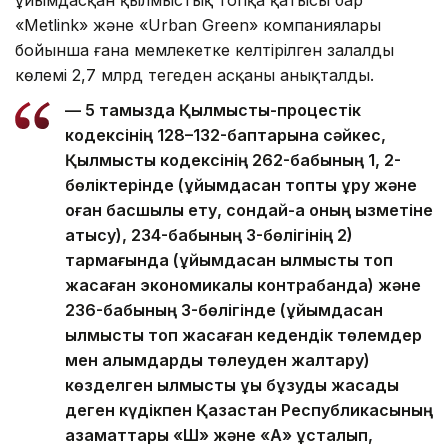
«Metlink» және «Urban Green» компаниялары
бойынша ғана мемлекетке келтірілген залалдың
көлемі 2,7 млрд теңгеден асқаны анықталды.
— 5 тамызда Қылмыстық-процестік
кодексінің 128–132-баптарына сәйкес,
Қылмыстық кодексінің 262-бабының 1, 2-
бөліктерінде (ұйымдасқан топты құру және
оған басшылық ету, сондай-ақ оның қызметіне
қатысу), 234-бабының 3-бөлігінің 2)
тармағында (ұйымдасқан қылмыстық топ
жасаған экономикалық контрабанда) және
236-бабының 3-бөлігінде (ұйымдасқан
қылмыстық топ жасаған кедендік төлемдер
мен алымдарды төлеуден жалтару)
көзделген қылмыстық құқық бұзуды жасады
деген күдікпен Қазақстан Республикасының
азаматтары «Ш» және «А» ұсталып,