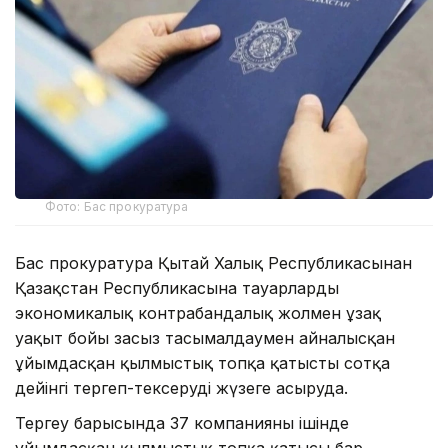
Фото: Бас прокуратура
Бас прокуратура Қытай Халық Республикасынан
Қазақстан Республикасына тауарларды
экономикалық контрабандалық жолмен ұзақ
уақыт бойы заңсыз тасымалдаумен айналысқан
ұйымдасқан қылмыстық топқа қатысты сотқа
дейінгі тергеп-тексеруді жүзеге асыруда.
Тергеу барысында 37 компанияның ішінде
ұйымдасқан қылмыстық топқа қатысы бар