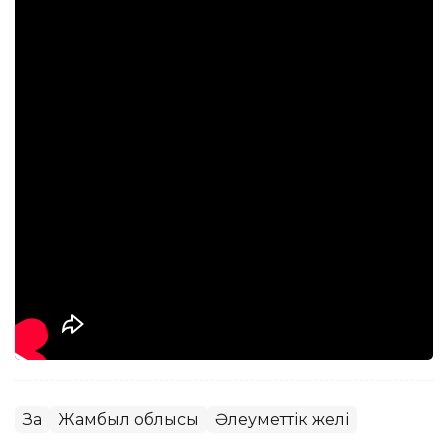
Заң
Жамбыл облысы
Әлеуметтік желі