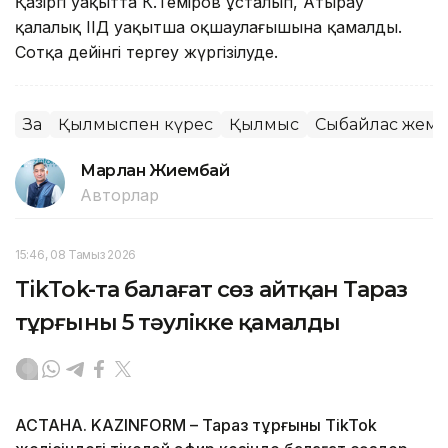
Қазіргі уақытта К.Теміров ұсталып, Атырау
қалалық ІІД уақытша оқшаулағышына қамалды.
Сотқа дейінгі тергеу жүргізілуде.
Заң
Қылмыспен күрес
Қылмыс
Сыбайлас жемқ
Марлан Жиембай
Авторлар
15:46, 08 Тамыз 2026
TikTok-та балағат сөз айтқан Тараз
тұрғыны 5 тәулікке қамалды
АСТАНА. KAZINFORM – Тараз тұрғыны TikTok