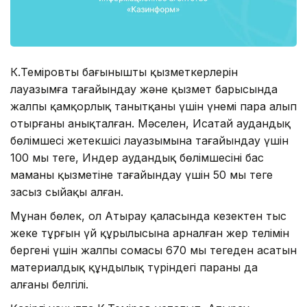
К.Теміровтың бағынышты қызметкерлерін
лауазымға тағайындау және қызмет барысында
жалпы қамқорлық танытқаны үшін үнемі пара алып
отырғаны анықталған. Мәселен, Исатай аудандық
бөлімшесі жетекшісі лауазымына тағайындау үшін
100 мың теңге, Индер аудандық бөлімшесінің бас
маманы қызметіне тағайындау үшін 50 мың теңге
заңсыз сыйақы алған.
Мұнан бөлек, ол Атырау қаласында кезектен тыс
жеке тұрғын үй құрылысына арналған жер телімін
бергені үшін жалпы сомасы 670 мың теңгеден асатын
материалдық құндылық түріндегі параны да
алғаны белгілі.