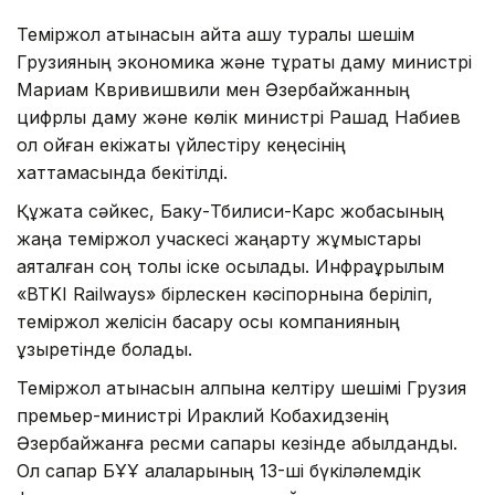
Теміржол қатынасын қайта ашу туралы шешім
Грузияның экономика және тұрақты даму министрі
Мариам Квривишвили мен Әзербайжанның
цифрлық даму және көлік министрі Рашад Набиев
қол қойған екіжақты үйлестіру кеңесінің
хаттамасында бекітілді.
Құжатқа сәйкес, Баку-Тбилиси-Карс жобасының
жаңа теміржол учаскесі жаңарту жұмыстары
аяқталған соң толық іске қосылады. Инфрақұрылым
«BTKI Railways» бірлескен кәсіпорнына беріліп,
теміржол желісін басқару осы компанияның
құзыретінде болады.
Теміржол қатынасын қалпына келтіру шешімі Грузия
премьер-министрі Ираклий Кобахидзенің
Әзербайжанға ресми сапары кезінде қабылданды.
Ол сапар БҰҰ қалаларының 13-ші бүкіләлемдік