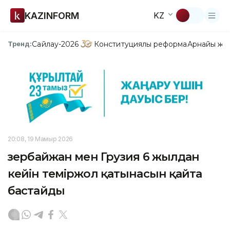
KAZINFORM
KZ
Сайлау-2026
Конституциялық реформа
Арнайы жо
Тренд:
20:08, 19 Мамыр 2026
Әзербайжан мен Грузия 6 жылдан
кейін теміржол қатынасын қайта
бастайды