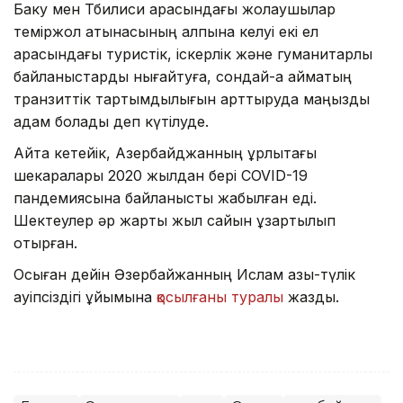
Баку мен Тбилиси арасындағы жолаушылар
теміржол қатынасының қалпына келуі екі ел
арасындағы туристік, іскерлік және гуманитарлық
байланыстарды нығайтуға, сондай-ақ аймақтың
транзиттік тартымдылығын арттыруда маңызды
қадам болады деп күтілуде.
Айта кетейік, Азербайджанның құрлықтағы
шекаралары 2020 жылдан бері COVID-19
пандемиясына байланысты жабылған еді.
Шектеулер әр жарты жыл сайын ұзартылып
отырған.
Осыған дейін Әзербайжанның Ислам азық-түлік
қауіпсіздігі ұйымына
қосылғаны туралы
жаздық.