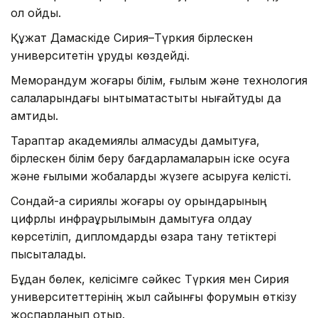
қол қойды.
Құжат Дамаскіде Сирия–Түркия бірлескен
университетін құруды көздейді.
Меморандум жоғары білім, ғылым және технология
салаларындағы ынтымақтастықты нығайтуды да
қамтиды.
Тараптар академиялық алмасуды дамытуға,
бірлескен білім беру бағдарламаларын іске қосуға
және ғылыми жобаларды жүзеге асыруға келісті.
Сондай-ақ сириялық жоғары оқу орындарының
цифрлық инфрақұрылымын дамытуға қолдау
көрсетіліп, дипломдарды өзара тану тетіктері
пысықталады.
Бұдан бөлек, келісімге сәйкес Түркия мен Сирия
университеттерінің жыл сайынғы форумын өткізу
жоспарланып отыр.