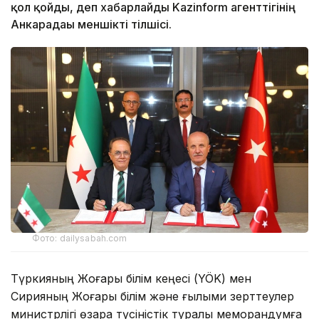
қол қойды, деп хабарлайды Kazinform агенттігінің
Анкарадағы меншікті тілшісі.
Фото: dailysabah.com
Түркияның Жоғары білім кеңесі (YÖK) мен
Сирияның Жоғары білім және ғылыми зерттеулер
министрлігі өзара түсіністік туралы меморандумға