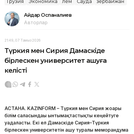
Грузия
Экономика
Әлем
Сауда
Әзербайжан
Айдар Оспаналиев
Авторлар
21:49, 07 Тамыз 2026
Түркия мен Сирия Дамаскіде
бірлескен университет ашуға
келісті
АСТАНА. KAZINFORM – Түркия мен Сирия жоғары
білім саласындағы ынтымақтастықты кеңейтуге
уағдаласты. Екі ел Дамаскіде Сирия–Түркия
бірлескен университетін ашу туралы меморандумға