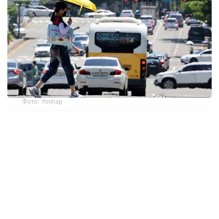
Фото: Yonhap
Жұма күні Сеулде ауа температурасы 40°C-тан
асты. Бұл – 2018 жылдан бері Оңтүстік Корея
астанасында алғаш рет тіркелген көрсеткіш.
Соңғы рет Сеулде 40°C-тан жоғары температура
2018 жылғы 1 тамызда байқалған. Сол кезде ауа
температурасы рекордтық 41,8°C-қа дейін
көтерілген.