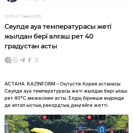
20:05, 07 Тамыз 2026
Сеулде ауа температурасы жеті
жылдан бері алғаш рет 40
градустан асты
АСТАНА. KAZINFORM – Оңтүстік Корея астанасы
Сеулде ауа температурасы жеті жылдан бері алғаш
рет 40°C межесінен асты. Елдің бірнеше өңірінде
де аптап ыстық рекордтық деңгейге жетті.