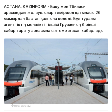
АСТАНА. KAZINFORM - Баку мен Тбилиси
арасындағы жолаушылар теміржол қатынасы 26
мамырдан бастап қалпына келеді. Бұл туралы
агенттіктің меншікті тілшісі Грузияның бірінші
хабар тарату арнасына сілтеме жасап хабарлады.
Фото: abc.az