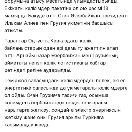
форумына қатысу мақсатында ұйымдастырылды.
Екіжақты келісімдер пакетіне қол қою рәсімі 18
мамырда Бакуде өтті. Оған Әзербайжан президенті
Ильхам Алиев пен Грузия үкіметінің басшысы
қатысты.
Тараптар Оңтүстік Кавказдағы көлік
байланыстарын одан әрі дамыту қажеттігін атап
өтті. Арнайы назар Әзербайжан мен Грузияның
аймақтағы негізгі көлік-логистикалық хабтар
ретіндегі рөліне аударылды.
Теміржол саласындағы келісімдерден бөлек, екі ел
энергетика саласында да үкіметаралық келісімдерге
қол қойды. Оған Грузияға табиғи газ, қосымша
көлемдегі әзербайжандық газды халықаралық
нарықтарға жеткізу, сондай-ақ электр энергиясын
жеткізу және оны Грузия арқылы Түркияға
тасымалдау кіреді.