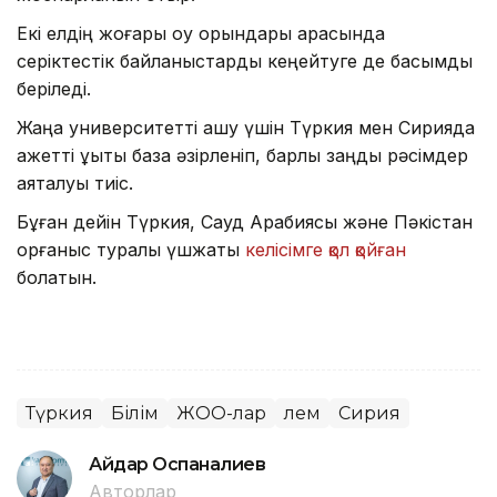
Екі елдің жоғары оқу орындары арасында
серіктестік байланыстарды кеңейтуге де басымдық
беріледі.
Жаңа университетті ашу үшін Түркия мен Сирияда
қажетті құқықтық база әзірленіп, барлық заңдық рәсімдер
аяқталуы тиіс.
Бұған дейін Түркия, Сауд Арабиясы және Пәкістан
қорғаныс туралы үшжақты
келісімге қол қойған
болатын.
Түркия
Білім
ЖОО-лар
Әлем
Сирия
Айдар Оспаналиев
Авторлар