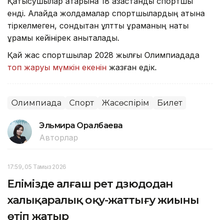
Қатысушылар қатарына 18 қазақстандық спортшы
енді. Алайда жолдамалар спортшылардың атына
тіркелмеген, сондықтан ұлттық құраманың нақты
құрамы кейінірек анықталады.
Қай жас спортшылар 2028 жылғы Олимпиадада
топ жаруы мүмкін екенін
жазған едік.
Олимпиада
Спорт
Жасөспірім
Билет
Эльмира Оралбаева
Авторлар
17:59, 05 Тамыз 2026
Елімізде алғаш рет дзюдодан
халықаралық оқу-жаттығу жиыны
өтіп жатыр