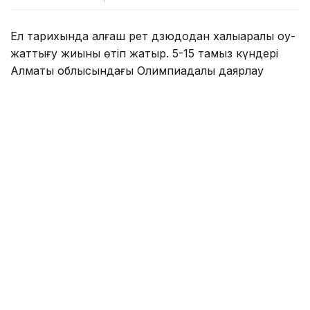
Ел тарихында алғаш рет дзюдодан халықаралық оқу-
жаттығу жиыны өтіп жатыр. 5-15 тамыз күндері
Алматы облысындағы Олимпиадалық даярлау
базасында әлемнің 30 елінен келген 700-ден астам
спортшы бірлескен дайындық жұмыстарын жүргізіп
жатыр.
Туризм және спорт министрлігі мәліметінше,
халықаралық оқу-жаттығу жиынына әлемдік
рейтингтің көшбасшылары, Олимпиада
чемпиондары мен жүлдегерлері, сондай-ақ әлем
чемпионаттарының жеңімпаздары мен
жүлдегерлері қатысып жатыр.
Қатысушылар қатарында Олимпиада чемпиондары
Елдос Сметов (Қазақстан) пен Лаша