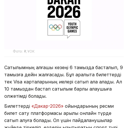
Фото: ҚР ҰОК
Сатылымның алғашқы кезеңі 6 тамызда басталып, 9
тамызға дейін жалғасады. Бұл аралықта билеттерді
тек Visa карталарының иелері сатып ала алады. Ал
10 тамыздан бастап сатылым барлық қалаушыға
қолжетімді болады.
Билеттерді
«Дакар-2026»
ойындарының ресми
билет сату платформасы арқылы онлайн түрде
сатып алуға болады. Ол үшін пайдаланушылар
жүйеде тіркеліп, өздерін қызықтыратын спорт түрі