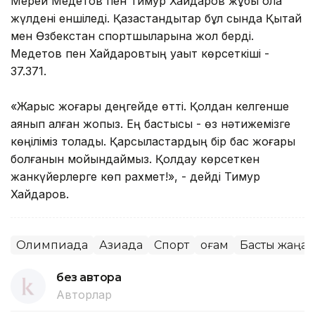
Мерей Медетов пен Тимур Хайдаров жұбы қола
жүлдені еншіледі. Қазақстандықтар бұл сында Қытай
мен Өзбекстан спортшыларына жол берді.
Медетов пен Хайдаровтың уақыт көрсеткіші -
37.371.
«Жарыс жоғары деңгейде өтті. Қолдан келгенше
аянып қалған жоқпыз. Ең бастысы - өз нәтижемізге
көңіліміз толады. Қарсыластардың бір бас жоғары
болғанын мойындаймыз. Қолдау көрсеткен
жанкүйерлерге көп рахмет!», - дейді Тимур
Хайдаров.
Олимпиада
Азиада
Спорт
Қоғам
Басты жаңа
без автора
Авторлар