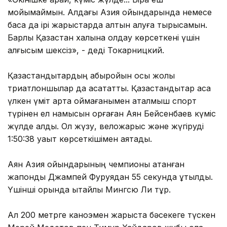
мойымаймын. Алдағы Азия ойындарында немесе
басқа да ірі жарыстарда алтын алуға тырысамын.
Барлық Қазақстан халқына қолдау көрсеткені үшін
алғысым шексіз», - деді Токарницкий.
Қазақстандықтардың абыройын осы жолы
триатлоншылар да асқақтатты. Қазақстандықтар аса
үлкен үміт арта қоймағанымен аталмыш спорт
түрінен ел намысын қорғаған Аян Бейсенбаев күміс
жүлде алды. Ол жүзу, веложарыс және жүгіруді
1:50:38 уақыт көрсеткішімен аяқтады.
Аян Азия ойындарының чемпионы атанған
жапондық Джампей Фуруядан 55 секундқа ұтылды.
Үшінші орында қытайлық Мингсю Ли тұр.
Ал 200 метрге каноэмен жарыста бәсекеге түскен