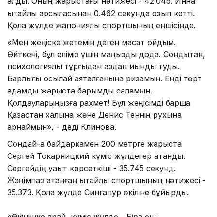
алды. Оның жарыстағы нәтижесі - 42.045. Инна
қытайлық қарсыласынан 0.462 секундқа озып кетті.
Қола жүлде жапониялық спортшының еншісінде.
«Мен жеңіске жетемін деген мақсат қойдым.
Өйткені, бұл еліміз үшін маңызды дода. Сондықтан,
психологиялық тұрғыдан аздап қиындық туды.
Барлығы осылай аяқталғанына ризамын. Енді төрт
адамдық жарыста барымды саламын.
Қолдауларыңызға рахмет! Бұл жеңісімді барша
Қазақстан халқына және Денис Теннің рухына
арнаймын», - деді Клинова.
Сондай-ақ байдаркамен 200 метрге жарыста
Сергей Токарницкий күміс жүлдегер атанды.
Сергейдің уақыт көрсеткіші - 35.745 секунд.
Жеңімпаз атанған қытайлық спортшының нәтижесі -
35.373. Қола жүлде Сингапур өкіліне бұйырды.
«Өкінішке қарай, күміс жүлде... Бірақ еш