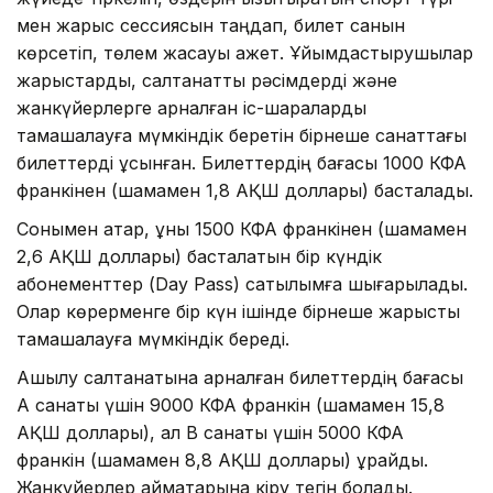
мен жарыс сессиясын таңдап, билет санын
көрсетіп, төлем жасауы қажет. Ұйымдастырушылар
жарыстарды, салтанатты рәсімдерді және
жанкүйерлерге арналған іс-шараларды
тамашалауға мүмкіндік беретін бірнеше санаттағы
билеттерді ұсынған. Билеттердің бағасы 1000 КФА
франкінен (шамамен 1,8 АҚШ доллары) басталады.
Сонымен қатар, құны 1500 КФА франкінен (шамамен
2,6 АҚШ доллары) басталатын бір күндік
абонементтер (Day Pass) сатылымға шығарылады.
Олар көрерменге бір күн ішінде бірнеше жарысты
тамашалауға мүмкіндік береді.
Ашылу салтанатына арналған билеттердің бағасы
А санаты үшін 9000 КФА франкін (шамамен 15,8
АҚШ доллары), ал B санаты үшін 5000 КФА
франкін (шамамен 8,8 АҚШ доллары) құрайды.
Жанкүйерлер аймақтарына кіру тегін болады.