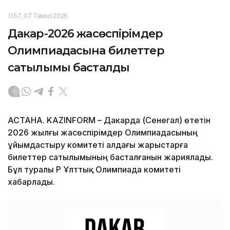
11:57, 07 Тамыз 2026
Дакар-2026 жасөспірімдер
Олимпиадасына билеттер
сатылымы басталды
АСТАНА. KAZINFORM – Дакарда (Сенегал) өтетін
2026 жылғы жасөспірімдер Олимпиадасының
ұйымдастыру комитеті алдағы жарыстарға
билеттер сатылымының басталғанын жариялады.
Бұл туралы ҚР Ұлттық Олимпиада комитеті
хабарлады.