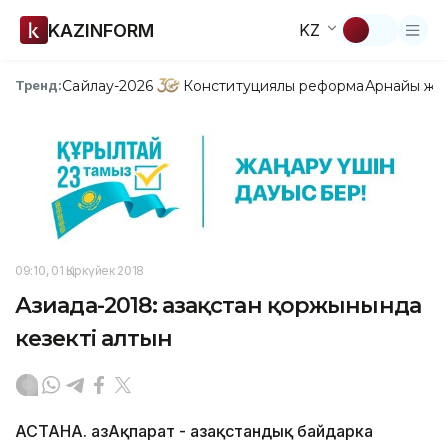
KAZINFORM
KZ
Сайлау-2026
Конституциялық реформа
Арнайы жо
Тренд:
09:10, 01 Қыркүйек 2018
Азиада-2018: Қазақстан қоржынында
кезекті алтын
АСТАНА. ҚазАқпарат - Қазақстандық байдарка