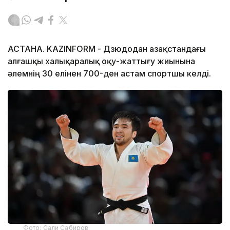
АСТАНА. KAZINFORM - Дзюдодан Қазақстандағы
алғашқы халықаралық оқу-жаттығу жиынына
әлемнің 30 елінен 700-ден астам спортшы келді.
Фото: Сали Сабиров