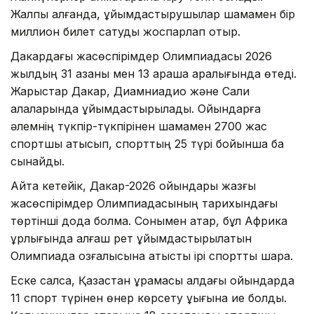
Жалпы алғанда, ұйымдастырушылар шамамен бір
миллион билет сатуды жоспарлап отыр.
Дакардағы жасөспірімдер Олимпиадасы 2026
жылдың 31 қазаны мен 13 қараша аралығында өтеді.
Жарыстар Дакар, Диамниадио және Сали
қалаларында ұйымдастырылады. Ойындарға
әлемнің түкпір-түкпірінен шамамен 2700 жас
спортшы қатысып, спорттың 25 түрі бойынша бақ
сынайды.
Айта кетейік, Дакар-2026 ойындары жазғы
жасөспірімдер Олимпиадасының тарихындағы
төртінші дода болмақ. Сонымен қатар, бұл Африка
құрлығында алғаш рет ұйымдастырылатын
Олимпиада қозғалысына қатысты ірі спорттық шара.
Еске салсақ, Қазақстан құрамасы алдағы ойындарда
11 спорт түрінен өнер көрсету құқығына ие болды.