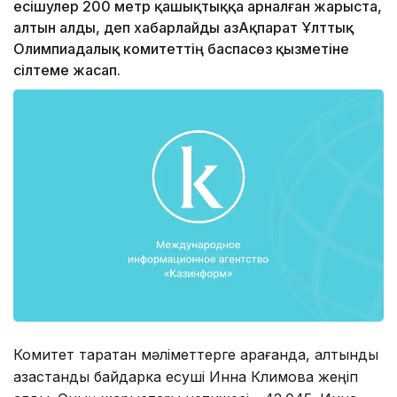
есішулер 200 метр қашықтыққа арналған жарыста,
алтын алды, деп хабарлайды ҚазАқпарат Ұлттық
Олимпиадалық комитеттің баспасөз қызметіне
сілтеме жасап.
Комитет таратқан мәліметтерге қарағанда, алтынды
қазақстандық байдарка есуші Инна Климова жеңіп