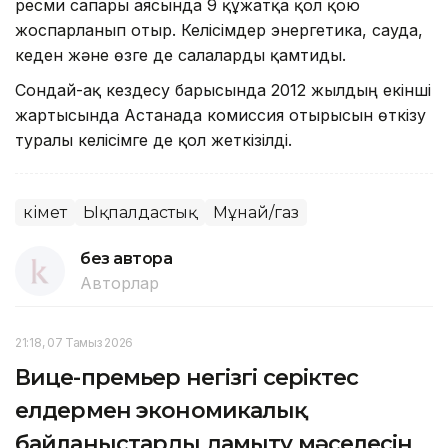
ресми сапары аясында 9 құжатқа қол қою
жоспарланып отыр. Келісімдер энергетика, сауда,
кеден және өзге де салаларды қамтиды.
Сондай-ақ кездесу барысында 2012 жылдың екінші
жартысында Астанада комиссия отырысын өткізу
туралы келісімге де қол жеткізілді.
Үкімет
Ықпалдастық
Мұнай/газ
без автора
Авторлар
21:18, 07 Тамыз 2026
Вице-премьер негізгі серіктес
елдермен экономикалық
байланыстарды дамыту мәселесін