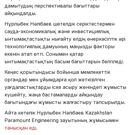
дамытудың перспективалы бағыттары
айқындалды.
Нұрлыбек Нәлібаев шетелдік серіктестермен
сауда-экономикалық және инвестициялық
ынтымақтастықты нығайту елдің өнеркәсіптік әрі
технологиялық дамуының маңызды факторы
екенін атап өтті. Сонымен қатар
ынтымақтастықтың басым бағыттарын белгіледі.
Кеңес қорытындысы бойынша мемлекеттік
органдар мен ұйымдарға қол жеткізілген
уағдаластықтарды іске асыру жөніндегі жұмысты
күшейту, жаңа бастамаларды айқындау
бағытындағы жұмысты жалғастыру тапсырылды.
Айта кетелік Нұрлыбек Нәлібаев Kazakhstan
Paramount Engineering зауытының жұмысымен
танысқан еді
.