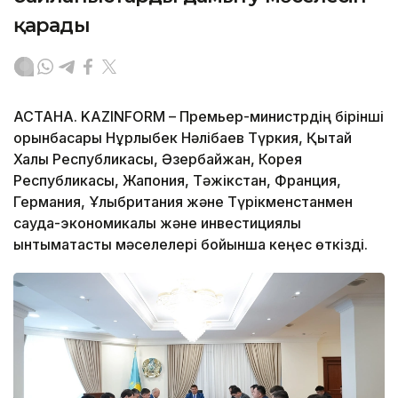
қарады
АСТАНА. KAZINFORM – Премьер-министрдің бірінші
орынбасары Нұрлыбек Нәлібаев Түркия, Қытай
Халық Республикасы, Әзербайжан, Корея
Республикасы, Жапония, Тәжікстан, Франция,
Германия, Ұлыбритания және Түрікменстанмен
сауда-экономикалық және инвестициялық
ынтымақтастық мәселелері бойынша кеңес өткізді.