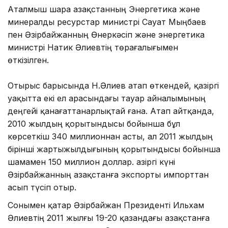
Аталмыш шара Қазақстанның Энергетика және
минералды ресурстар министрі Сауат Мыңбаев
пен Әзірбайжанның Өнеркәсіп және энергетика
министрі Натик Әлиевтің төрағалығымен
өткізілген.
Отырыс барысында Н.Әлиев атап өткендей, қазіргі
уақытта екі ел арасындағы тауар айналымының
деңгейі қанағаттанарлықтай ғана. Атап айтқанда,
2010 жылдың қорытындысы бойынша бұл
көрсеткіш 340 миллионнан асты, ал 2011 жылдың
бірінші жартыжылдығының қорытындысы бойынша
шамамен 150 миллион доллар. Қазіргі күні
Әзірбайжанның Қазақстанға экспорты импорттан
асып түсіп отыр.
Сонымен қатар Әзірбайжан Президенті Ильхам
Әлиевтің 2011 жылғы 19-20 қазандағы Қазақстанға