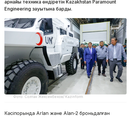
арнайы техника өндіретін Kazakhstan Paramount
Engineering зауытына барды.
Фото: Солтан Жексенбеков/ Kazinform
Кәсіпорында Arlan және Alan-2 броньдалған
дөңгелекті машиналары, Barys жауынгерлік
броньды көлігінің 4×4, 6×6 және 8×8 өлшеміндегі