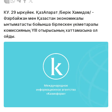
КУ. 29 қыркүйек. ҚазАқпарат /Берік Хамидов/ -
Әзірбайжан мен Қазақстан экономикалық
ынтымақтастық бойынша бірлескен үкіметаралық
комиссияның ҮІІІ отырысының хаттамасына қол
қойды.