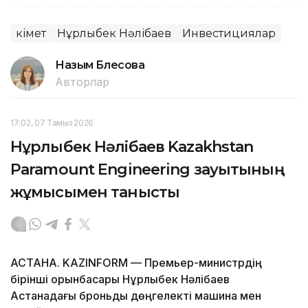
Үкімет
Нұрлыбек Нәлібаев
Инвестициялар
Назым Бөлесова
Авторлар
17:02, 07 Тамыз 2026
Нұрлыбек Нәлібаев Kazakhstan
Paramount Engineering зауытының
жұмысымен танысты
АСТАНА. KAZINFORM — Премьер-министрдің
бірінші орынбасары Нұрлыбек Нәлібаев
Астанадағы броньды дөңгелекті машина мен