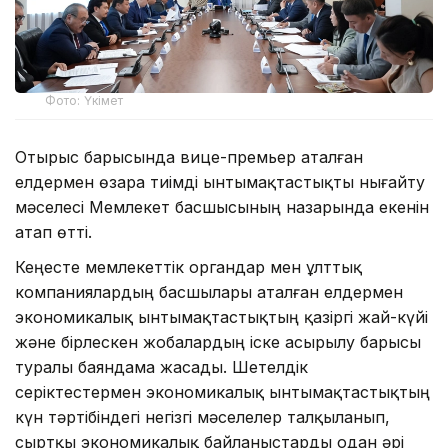
Фото: Үкімет
Отырыс барысында вице-премьер аталған
елдермен өзара тиімді ынтымақтастықты нығайту
мәселесі Мемлекет басшысының назарында екенін
атап өтті.
Кеңесте мемлекеттік органдар мен ұлттық
компаниялардың басшылары аталған елдермен
экономикалық ынтымақтастықтың қазіргі жай-күйі
және бірлескен жобалардың іске асырылу барысы
туралы баяндама жасады. Шетелдік
серіктестермен экономикалық ынтымақтастықтың
күн тәртібіндегі негізгі мәселелер талқыланып,
сыртқы экономикалық байланыстарды одан әрі