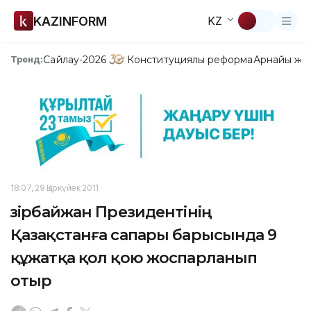
KAZINFORM
KZ
Сайлау-2026
Конституциялық реформа
Арнайы жо
Тренд:
18:07, 29 Қыркүйек 2011
Әзірбайжан Президентінің
Қазақстанға сапары барысында 9
құжатқа қол қою жоспарланып
отыр