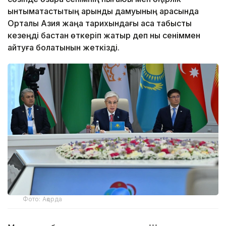
ынтымақтастықтың қарқынды дамуының арқасында
Орталық Азия жаңа тарихындағы аса табысты
кезеңді бастан өткеріп жатыр деп нық сеніммен
айтуға болатынын жеткізді.
Фото: Ақорда