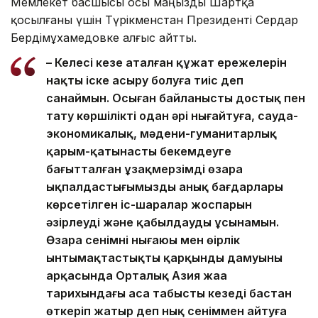
Мемлекет басшысы осы маңызды Шартқа
қосылғаны үшін Түрікменстан Президенті Сердар
Бердімұхамедовке алғыс айтты.
– Келесі кезең аталған құжат ережелерін
нақты іске асыру болуға тиіс деп
санаймын. Осыған байланысты достық пен
тату көршілікті одан әрі нығайтуға, сауда-
экономикалық, мәдени-гуманитарлық
қарым-қатынасты бекемдеуге
бағытталған ұзақмерзімді өзара
ықпалдастығымыздың анық бағдарлары
көрсетілген іс-шаралар жоспарын
әзірлеуді және қабылдауды ұсынамын.
Өзара сенімнің нығаюы мен өңірлік
ынтымақтастықтың қарқынды дамуының
арқасында Орталық Азия жаңа
тарихындағы аса табысты кезеңді бастан
өткеріп жатыр деп нық сеніммен айтуға