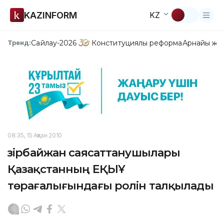
KAZINFORM
KZ
Сайлау-2026
Конституциялық реформа
Арнайы жо
Тренд:
08:35, 15 Ақпан 2010
Әзірбайжан саясаттанушылары
Қазақстанның ЕҚЫҰ
төрағалығындағы ролін талқылады