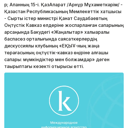
p; Ақпанның 15-і. ҚазАқпарат /Арнұр Мұхаметкәрім/ -
Қазақстан Республикасының Мемлекеттік хатшысы
- Сыртқы істер министрі Қанат Саудабаевтың
Оңтүстік Кавказ елдеріне жоспарланған сапарының
қарсаңында Бакудегі «Жаңалықтар» халықаралық
баспасөз орталығында саясаткерлердің
дискуссиялық клубының «ЕҚЫҰ-ның жаңа
төрағасының оңтүстік-кавказ өңіріне алғашқы
сапары: мүмкіндіктер мен болжамдар» деген
тақырыптағы кезекті отырысы өтті.