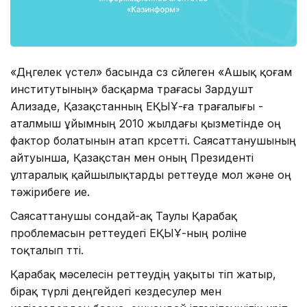
«Дөңгелек үстел» басында сөз сөйлеген «Ашық қоғам
институтының» басқарма төрағасы Зардушт
Ализаде, Қазақстанның ЕҚЫҰ-ға төрағалығы -
аталмыш ұйымның 2010 жылдағы қызметінде оң
фактор болатынын атап көрсетті. Саясаттанушының
айтуынша, Қазақстан мен оның Президенті
ұлтаралық қайшылықтарды реттеуде мол және оң
тәжірибеге ие.
Саясаттанушы сондай-ақ Таулы Қарабақ
проблемасын реттеудегі ЕҚЫҰ-ның роліне
тоқталып өтті.
Қарабақ мәселесін реттеудің уақыты өтіп жатыр,
бірақ түрлі деңгейдегі кездесулер мен