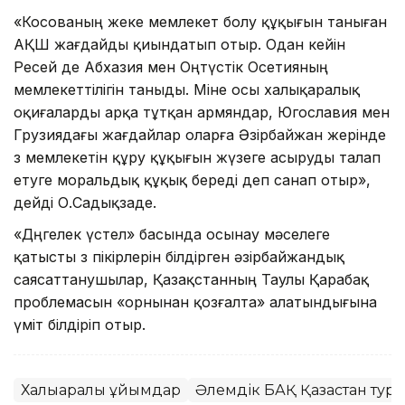
«Косованың жеке мемлекет болу құқығын таныған
АҚШ жағдайды қиындатып отыр. Одан кейін
Ресей де Абхазия мен Оңтүстік Осетияның
мемлекеттілігін таныды. Міне осы халықаралық
оқиғаларды арқа тұтқан армяндар, Югославия мен
Грузиядағы жағдайлар оларға Әзірбайжан жерінде
өз мемлекетін құру құқығын жүзеге асыруды талап
етуге моральдық құқық береді деп санап отыр»,
дейді О.Садықзаде.
«Дөңгелек үстел» басында осынау мәселеге
қатысты өз пікірлерін білдірген әзірбайжандық
саясаттанушылар, Қазақстанның Таулы Қарабақ
проблемасын «орнынан қозғалта» алатындығына
үміт білдіріп отыр.
Халықаралық ұйымдар
Әлемдік БАҚ Қазақстан тур