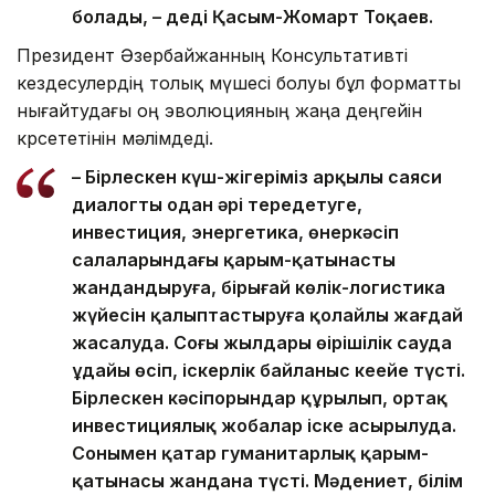
болады, – деді Қасым-Жомарт Тоқаев.
Президент Әзербайжанның Консультативті
кездесулердің толық мүшесі болуы бұл форматты
нығайтудағы оң эволюцияның жаңа деңгейін
көрсететінін мәлімдеді.
– Бірлескен күш-жігеріміз арқылы саяси
диалогты одан әрі тереңдетуге,
инвестиция, энергетика, өнеркәсіп
салаларындағы қарым-қатынасты
жандандыруға, бірыңғай көлік-логистика
жүйесін қалыптастыруға қолайлы жағдай
жасалуда. Соңғы жылдары өңірішілік сауда
ұдайы өсіп, іскерлік байланыс кеңейе түсті.
Бірлескен кәсіпорындар құрылып, ортақ
инвестициялық жобалар іске асырылуда.
Сонымен қатар гуманитарлық қарым-
қатынасы жандана түсті. Мәдениет, білім