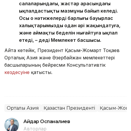
салаларындағы, жастар арасындағы
ықпалдастықтың мазмұны байып келеді.
Осы оң нәтижелердің барлығы бауырлас
халықтарымызды одан әрі жақындатуға,
және аймақтың беделін нығайтуға ықпал
етеді, – деді Мемлекет басшысы.
Айта кетейік, Президент Қасым-Жомарт Тоқаев
Орталық Азия және Әзербайжан мемлекеттері
басшыларының бейресми Консультативтік
кездесуіне
қатысты.
Орталық Азия
Қазақстан Президенті
Қасым-Жомар
Айдар Оспаналиев
Авторлар