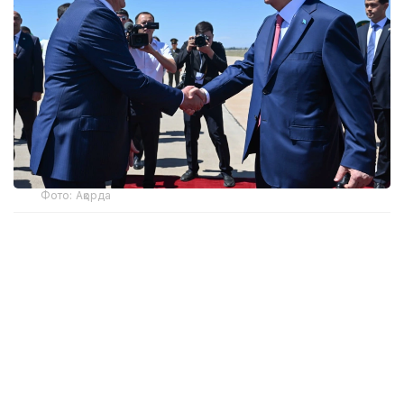
Фото: Ақорда
Бұл туралы Ақорданың баспасөз қызметі
хабарлады.