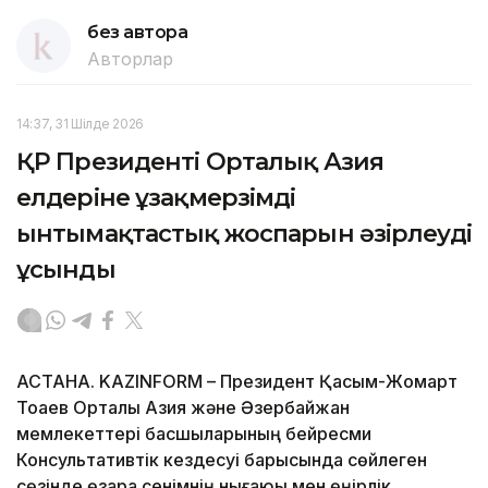
без автора
Авторлар
14:37, 31 Шілде 2026
ҚР Президенті Орталық Азия
елдеріне ұзақмерзімді
ынтымақтастық жоспарын әзірлеуді
ұсынды
АСТАНА. KAZINFORM – Президент Қасым-Жомарт
Тоқаев Орталық Азия және Әзербайжан
мемлекеттері басшыларының бейресми
Консультативтік кездесуі барысында сөйлеген
сөзінде өзара сенімнің нығаюы мен өңірлік