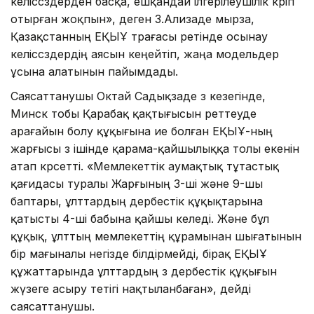
келіссөздерден басқа, ешқандай ілгерілеушілік көріп
отырған жоқпын», деген З.Ализаде мырза,
Қазақстанның ЕҚЫҰ төрағасы ретінде осынау
келіссөздердің аясын кеңейтіп, жаңа модельдер
ұсына алатынын пайымдады.
Саясаттанушы Октай Садықзаде өз кезегінде,
Минск тобы Қарабақ қақтығысын реттеуде
арағайын болу құқығына ие болған ЕҚЫҰ-ның
жарғысы өз ішінде қарама-қайшылыққа толы екенін
атап көрсетті. «Мемлекеттік аумақтық тұтастық
қағидасы туралы Жарғының 3-ші және 9-шы
баптары, ұлттардың дербестік құқықтарына
қатысты 4-ші бабына қайшы келеді. Және бұл
құқық, ұлттың мемлекеттің құрамынан шығатынын
бір мағыналы негізде білдірмейді, бірақ ЕҚЫҰ
құжаттарында ұлттардың өз дербестік құқығын
жүзеге асыру тетігі нақтыланбаған», дейді
саясаттанушы.