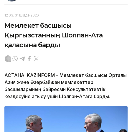
12:03, 31 Шілде 2026
Мемлекет басшысы
Қырғызстанның Шолпан-Ата
қаласына барды
АСТАНА. KAZINFORM – Мемлекет басшысы Орталық
Азия және Әзербайжан мемлекеттері
басшыларының бейресми Консультативтік
кездесуіне қатысу үшін Шолпан-Атаға барды.