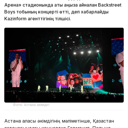
Арена» стадионында аты аңызға айналған Backstreet
Boys тобының концерті өтті, деп хабарлайды
Kazinform агенттігінің тілшісі.
Фото: Астана әкімдігі
Астана қаласы әкімдігінің мәліметінше, Қазақстан
астанасындағы концертке Германия, Польша,