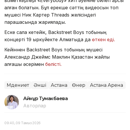
қызметкерлері «Everybody» хиті әуеніне билеп қарсы
алған болатын. Бұл ерекше сәттің видеосын топ
мүшесі Ник Картер Threads желісіндегі
парақшасында жариялады.
Еске сала кетейік, Backstreet Boys тобының
концерті 19 қыркүйекте Алматыда да
өткен еді.
Кейіннен Backstreet Boys тобының мүшесі
Александр Джеймс Маклин Қазақстан жайлы
алғашқы әсерімен
бөлісті.
Мәдениет
Әнші
Астана
Өнер
Астана Арена
Айнұр Тумакбаева
Авторлар
09:40, 09 Тамыз 2026