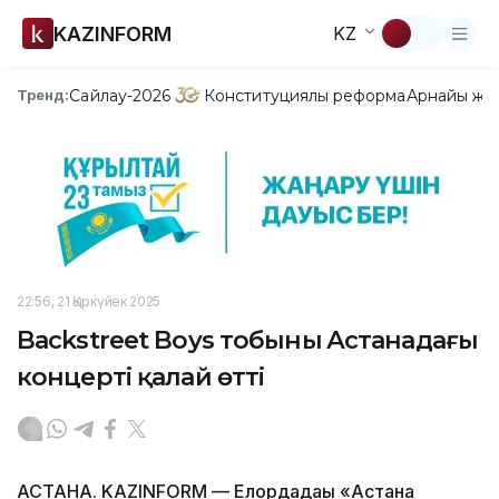
KAZINFORM
KZ
Сайлау-2026
Конституциялық реформа
Арнайы жо
Тренд:
22:56, 21 Қыркүйек 2025
Backstreet Boys тобының Астанадағы
концерті қалай өтті
АСТАНА. KAZINFORM — Елордадағы «Астана