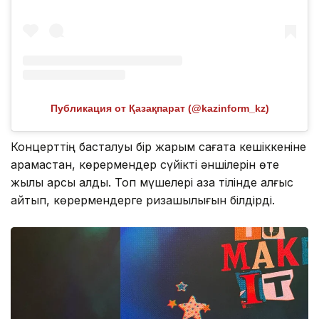
Публикация от Қазақпарат (@kazinform_kz)
Концерттің басталуы бір жарым сағатқа кешіккеніне
қарамастан, көрермендер сүйікті әншілерін өте
жылы қарсы алды. Топ мүшелері қазақ тілінде алғыс
айтып, көрермендерге ризашылығын білдірді.