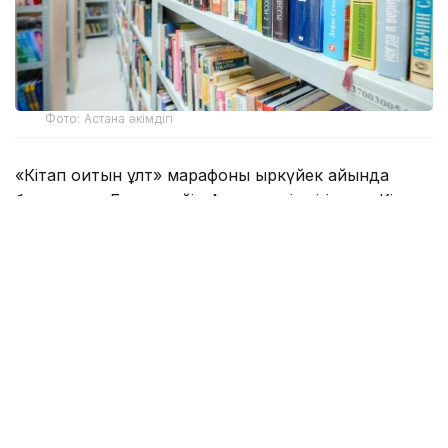
Фото: Астана әкімдігі
«Кітап оқитын ұлт» марафоны қыркүйек айында
басталады. Бұған дейін Астана әкімдігі мен «Кітап
оқитын ұлт – Читающая нация» қоғамдық қоры тиісті
меморандумға қол қойған.
Жоба оқу мәдениетін дамытуға бағытталған.
Марафон шарты бойынша қатысушылар алты ай
ішінде 15 кітап оқуы керек. Одан кейін олар оқыған
шығармалары бойынша тестілеуден және бірнеше
зияткерлік куизден өтеді.
Сынақтардың қорытындысы бойынша әр санаттағы