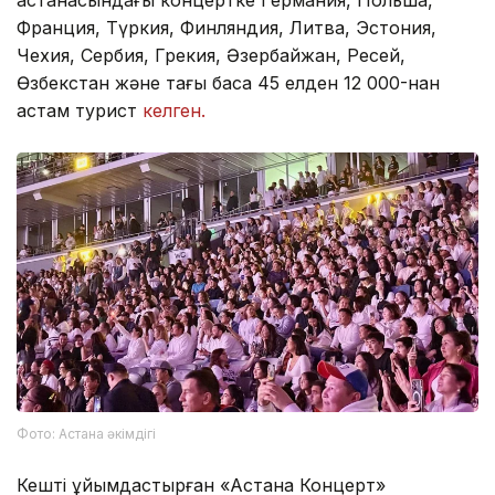
Франция, Түркия, Финляндия, Литва, Эстония,
Чехия, Сербия, Грекия, Әзербайжан, Ресей,
Өзбекстан және тағы басқа 45 елден 12 000-нан
астам турист
келген.
Фото: Астана әкімдігі
Кешті ұйымдастырған «Астана Концерт»