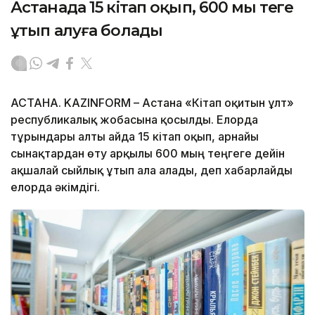
Астанада 15 кітап оқып, 600 мың теңге
ұтып алуға болады
АСТАНА. KAZINFORM – Астана «Кітап оқитын ұлт»
республикалық жобасына қосылды. Елорда
тұрғындары алты айда 15 кітап оқып, арнайы
сынақтардан өту арқылы 600 мың теңгеге дейін
ақшалай сыйлық ұтып ала алады, деп хабарлайды
елорда әкімдігі.