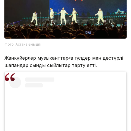
Фото: Астана әкімдігі
Жанкүйерлер музыканттарға гүлдер мен дәстүрлі
шапандар сынды сыйлықтар тарту етті.