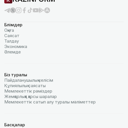
Бөлімдер
Оқиға
Саясат
Талдау
Экономика
Әлемде
Біз туралы
Пайдаланушылық келiciм
Құпиялылық саясаты
Мемлекеттік рәміздер
Жемқорлыққа қарсы шаралар
Мемлекеттік сатып алу туралы мәлiметтер
Басқалар