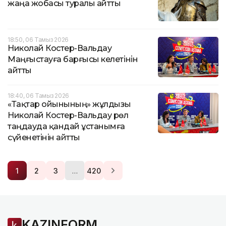
жаңа жобасы туралы айтты
18:50, 06 Тамыз 2026
Николай Костер-Вальдау
Маңғыстауға барғысы келетінін
айтты
18:40, 06 Тамыз 2026
«Тақтар ойынының» жұлдызы
Николай Костер-Вальдау рөл
таңдауда қандай ұстанымға
сүйенетінін айтты
…
1
2
3
420
KAZINFORM