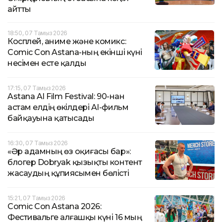
айтты
18:50, 07 Тамыз 2026
Косплей, аниме және комикс:
Comic Con Astana-ның екінші күні
несімен есте қалды
17:15, 07 Тамыз 2026
Astana AI Film Festival: 90-нан
астам елдің өкілдері AI-фильм
байқауына қатысады
16:30, 07 Тамыз 2026
«Әр адамның өз оқиғасы бар»:
блогер Dobryak қызықты контент
жасаудың құпиясымен бөлісті
15:21, 07 Тамыз 2026
Comic Con Astana 2026:
Фестивальге алғашқы күні 16 мың