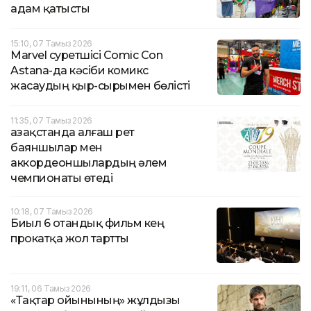
адам қатысты
15:10, 07 Тамыз 2026
Marvel суретшісі Comic Con
Astana-да кәсіби комикс
жасаудың қыр-сырымен бөлісті
11:35, 07 Тамыз 2026
Қазақстанда алғаш рет
баяншылар мен
аккордеоншылардың әлем
чемпионаты өтеді
10:18, 07 Тамыз 2026
Биыл 6 отандық фильм кең
прокатқа жол тартты
19:11, 06 Тамыз 2026
«Тақтар ойынының» жұлдызы