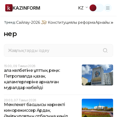
KAZINFORM
KZ
Сайлау-2026
Конституциялық реформа
Арнайы жо
Тренд:
Өнер
15:00, 09 Тамыз 2026
Қала келбетіне ұлттық реңк:
Петропавлда қазақ
қаламгерлеріне арналған
муралдар көбейді
20:03, 07 Тамыз 2026
Мемлекет басшысы көрнекті
кинорежиссер Ардақ
Әмірқұловтың отбасына көңіл