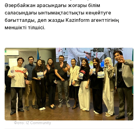
Әзербайжан арасындағы жоғары білім
саласындағы ынтымақтастықты кеңейтуге
бағытталды, деп жазды Kazinform агенттігінің
меншікті тілшісі.
Фото: IZ Community