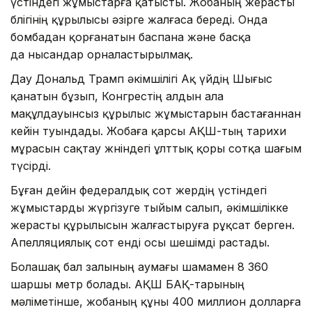
үстіндегі жұмыстарға қатысты. Жобаның жерасты
бөлігінің құрылысы әзірге жалғаса береді. Онда
бомбадан қорғанатын баспана және басқа
да нысандар орналастырылмақ.
Дау Дональд Трамп әкімшілігі Ақ үйдің Шығыс
қанатын бұзып, Конгрестің алдын ала
мақұлдауынсыз құрылыс жұмыстарын бастағаннан
кейін туындады. Жобаға қарсы АҚШ-тың тарихи
мұрасын сақтау жөніндегі ұлттық қоры сотқа шағым
түсірді.
Бұған дейін федералдық сот жердің үстіндегі
жұмыстарды жүргізуге тыйым салып, әкімшілікке
жерасты құрылысын жалғастыруға рұқсат берген.
Апелляциялық сот енді осы шешімді растады.
Болашақ бал залының аумағы шамамен 8 360
шаршы метр болады. АҚШ БАҚ-тарының
мәліметінше, жобаның құны 400 миллион долларға