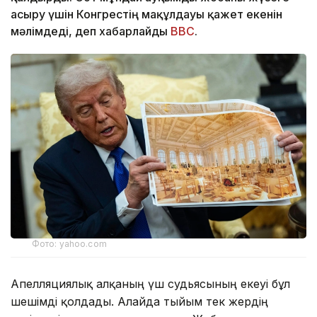
асыру үшін Конгрестің мақұлдауы қажет екенін
мәлімдеді, деп хабарлайды
BBC
.
Фото: yahoo.com
Апелляциялық алқаның үш судьясының екеуі бұл
шешімді қолдады. Алайда тыйым тек жердің