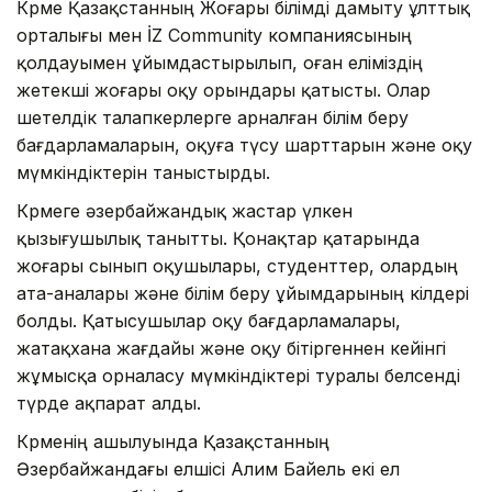
Көрме Қазақстанның Жоғары білімді дамыту ұлттық
орталығы мен İZ Community компаниясының
қолдауымен ұйымдастырылып, оған еліміздің
жетекші жоғары оқу орындары қатысты. Олар
шетелдік талапкерлерге арналған білім беру
бағдарламаларын, оқуға түсу шарттарын және оқу
мүмкіндіктерін таныстырды.
Көрмеге әзербайжандық жастар үлкен
қызығушылық танытты. Қонақтар қатарында
жоғары сынып оқушылары, студенттер, олардың
ата-аналары және білім беру ұйымдарының өкілдері
болды. Қатысушылар оқу бағдарламалары,
жатақхана жағдайы және оқу бітіргеннен кейінгі
жұмысқа орналасу мүмкіндіктері туралы белсенді
түрде ақпарат алды.
Көрменің ашылуында Қазақстанның
Әзербайжандағы елшісі Алим Байель екі ел