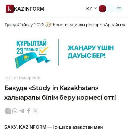
KAZINFORM
KZ
Сайлау-2026
Конституциялық реформа
Арнайы жо
Тренд:
21:20, 02 Мамыр 2026
Бакуде «Study in Kazakhstan»
халықаралық білім беру көрмесі өтті
БАКУ. KAZINFORM — Іс-шара Қазақстан мен