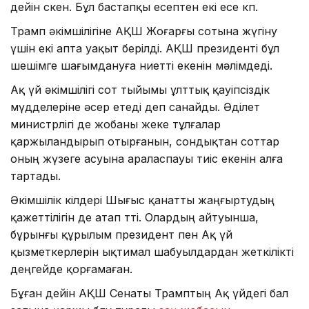
дейін өскен. Бұл бастапқы есептен екі есе көп.
Трамп әкімшілігіне АҚШ Жоғарғы сотына жүгіну
үшін екі апта уақыт берілді. АҚШ президенті бұл
шешімге шағымдануға ниетті екенін мәлімдеді.
Ақ үй әкімшілігі сот тыйымы ұлттық қауіпсіздік
мүдделеріне әсер етеді деп санайды. Әділет
министрлігі де жобаны жеке тұлғалар
қаржыландырып отырғанын, сондықтан соттар
оның жүзеге асуына араласпауы тиіс екенін алға
тартады.
Әкімшілік өкілдері Шығыс қанатты жаңғыртудың
қажеттілігін де атап өтті. Олардың айтуынша,
бұрынғы құрылым президент пен Ақ үй
қызметкерлерін ықтимал шабуылдардан жеткілікті
деңгейде қорғамаған.
Бұған дейін АҚШ Сенаты Трамптың Ақ үйдегі бал