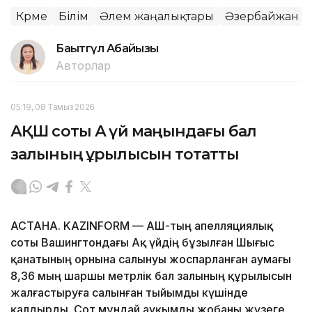
Көрме
Білім
Әлем жаңалықтары
Әзербайжан
Бақытгүл Абайқызы
Авторлар
05:19, 08 Тамыз 2026
АҚШ соты Ақ үй маңындағы бал
залының құрылысын тоқтатты
АСТАНА. KAZINFORM — АҚШ-тың апелляциялық
соты Вашингтондағы Ақ үйдің бұзылған Шығыс
қанатының орнына салынуы жоспарланған аумағы
8,36 мың шаршы метрлік бал залының құрылысын
жалғастыруға салынған тыйымды күшінде
қалдырды. Сот мұндай ауқымды жобаны жүзеге