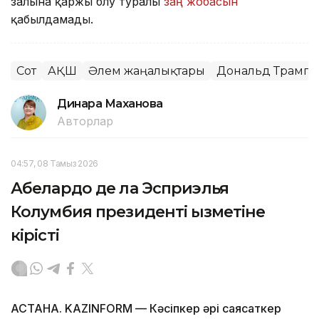
залына қаржы бөлу туралы
заң жобасын
қабылдамады.
Сот
АҚШ
Әлем жаңалықтары
Дональд Трамп
Динара Маханова
Авторлар
04:57, 08 Тамыз 2026
Абелардо де ла Эсприэлья
Колумбия президенті қызметіне
кірісті
АСТАНА. KAZINFORM —
Кәсіпкер әрі саясаткер