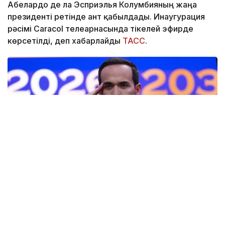
Абелардо де ла Эсприэлья Колумбияның жаңа
президенті ретінде ант қабылдады. Инаугурация
рәсімі Caracol телеарнасында тікелей эфирде
көрсетілді, деп хабарлайды
ТАСС
.
Фото: AP
— Ант етемін және Колумбияның