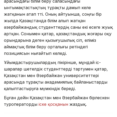
арасындағы білім беру саласындағы
ынтымақтастықтың тұрақты дамып келе
жатқанын атап өтті. Оның айтуынша, соңғы бір
жылда Қазақстанда білім алып жатқан
әзербайжандық студенттердің саны екі есеге жуық
артқан. Сонымен қатар, қазақстандық жоғары оқу
орындарына деген қызығушылық өсіп, еліміз
аймақтық білім беру орталығы ретіндегі
позициясын нығайтып келеді.
Ұйымдастырушылардың пікірінше, мұндай іс-
шаралар шетелдік студенттерді тартумен қатар,
Қазақстан мен Әзербайжан университеттері
арасында тұрақты академиялық байланыстарды
қалыптастыруға мүмкіндік береді.
Бұған дейін Қазақстан мен Әзербайжан бірлескен
туроператорды
іске қосқанын
жаздық.