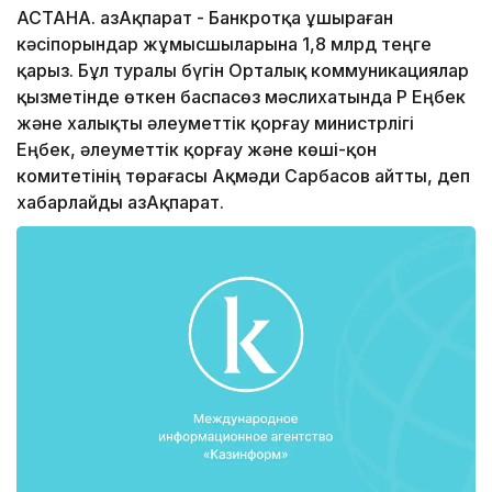
АСТАНА. ҚазАқпарат - Банкротқа ұшыраған
кәсіпорындар жұмысшыларына 1,8 млрд теңге
қарыз. Бұл туралы бүгін Орталық коммуникациялар
қызметінде өткен баспасөз мәслихатында ҚР Еңбек
және халықты әлеуметтік қорғау министрлігі
Еңбек, әлеуметтік қорғау және көші-қон
комитетінің төрағасы Ақмәди Сарбасов айтты, деп
хабарлайды ҚазАқпарат.