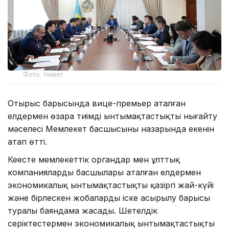
Фото: Үкімет
Отырыс барысында вице-премьер аталған
елдермен өзара тиімді ынтымақтастықты нығайту
мәселесі Мемлекет басшысының назарында екенін
атап өтті.
Кеңесте мемлекеттік органдар мен ұлттық
компаниялардың басшылары аталған елдермен
экономикалық ынтымақтастықтың қазіргі жай-күйі
және бірлескен жобалардың іске асырылу барысы
туралы баяндама жасады. Шетелдік
серіктестермен экономикалық ынтымақтастықтың