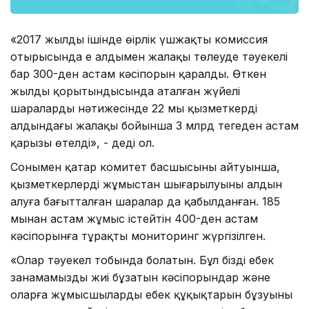
«2017 жылдың ішінде өңірлік үшжақты комиссия
отырысында ең алдымен жалақы төлеуде тәуекелі
бар 300-ден астам кәсіпорын қаралды. Өткен
жылдың қорытындысында аталған жүйелі
шаралардың нәтижесінде 22 мың қызметкердің
алдындағы жалақы бойынша 3 млрд теңгеден астам
қарызы өтелді», - деді ол.
Сонымен қатар комитет басшысының айтуынша,
қызметкерлердің жұмыстан шығарылуының алдын
алуға бағытталған шаралар да қабылданған. 185
мыңнан астам жұмыс істейтін 400-ден астам
кәсіпорынға тұрақты мониторинг жүргізілген.
«Олар тәуекел тобында болатын. Бұл біздің еңбек
заңнамамызды жиі бұзатын кәсіпорындар және
оларға жұмысшылардың еңбек құқықтарын бұзуының