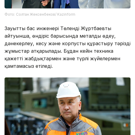
Фото: Солтан Жексенбеков/ Kazinform
Зауыттың бас инженері Төленді Жұртбаевтың
айтуынша, өндіріс барысында металды өңдеу,
дәнекерлеу, кесу және корпусты құрастыру тәрізді
жұмыстар атқарылады. Бұдан кейін техника
қажетті жабдықтармен және түрлі жүйелермен
қамтамасыз етіледі.