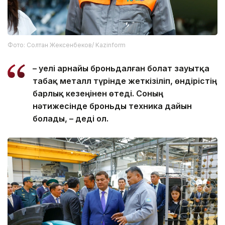
Фото: Солтан Жексенбеков/ Kazinform
– Әуелі арнайы броньдалған болат зауытқа
табақ металл түрінде жеткізіліп, өндірістің
барлық кезеңінен өтеді. Соның
нәтижесінде броньды техника дайын
болады, – деді ол.