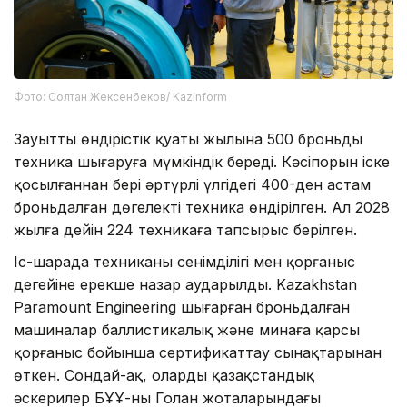
Фото: Солтан Жексенбеков/ Kazinform
Зауыттың өндірістік қуаты жылына 500 броньды
техника шығаруға мүмкіндік береді. Кәсіпорын іске
қосылғаннан бері әртүрлі үлгідегі 400-ден астам
броньдалған дөңгелекті техника өндірілген. Ал 2028
жылға дейін 224 техникаға тапсырыс берілген.
Іс-шарада техниканың сенімділігі мен қорғаныс
деңгейіне ерекше назар аударылды. Kazakhstan
Paramount Engineering шығарған броньдалған
машиналар баллистикалық және минаға қарсы
қорғаныс бойынша сертификаттау сынақтарынан
өткен. Сондай-ақ, оларды қазақстандық
әскерилер БҰҰ-ның Голан жоталарындағы