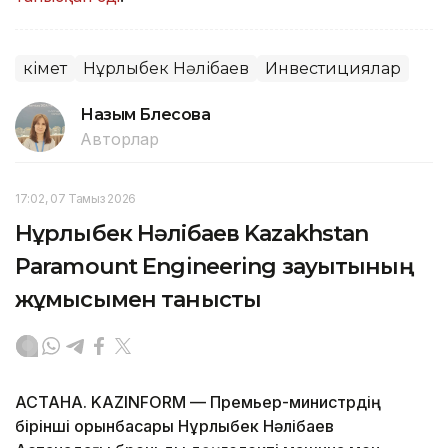
Үкімет
Нұрлыбек Нәлібаев
Инвестициялар
Назым Бөлесова
Авторлар
17:02, 07 Тамыз 2026
Нұрлыбек Нәлібаев Kazakhstan
Paramount Engineering зауытының
жұмысымен танысты
АСТАНА. KAZINFORM — Премьер-министрдің
бірінші орынбасары Нұрлыбек Нәлібаев