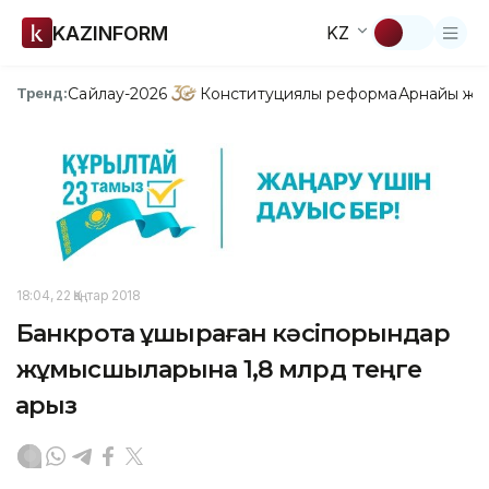
KAZINFORM
KZ
Сайлау-2026
Конституциялық реформа
Арнайы жо
Тренд:
18:04, 22 Қаңтар 2018
Банкротқа ұшыраған кәсіпорындар
жұмысшыларына 1,8 млрд теңге
қарыз