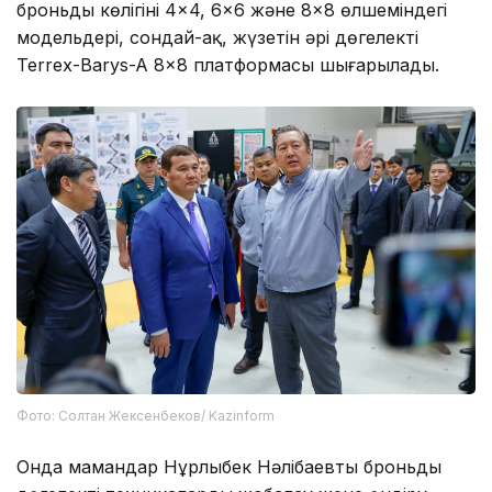
броньды көлігінің 4×4, 6×6 және 8×8 өлшеміндегі
модельдері, сондай-ақ, жүзетін әрі дөңгелекті
Terrex-Barys-A 8×8 платформасы шығарылады.
Фото: Солтан Жексенбеков/ Kazinform
Онда мамандар Нұрлыбек Нәлібаевты броньды