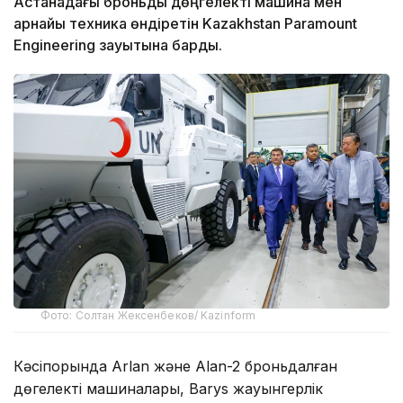
Астанадағы броньды дөңгелекті машина мен
арнайы техника өндіретін Kazakhstan Paramount
Engineering зауытына барды.
Фото: Солтан Жексенбеков/ Kazinform
Кәсіпорында Arlan және Alan-2 броньдалған
дөңгелекті машиналары, Barys жауынгерлік