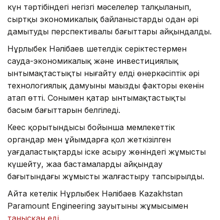
күн тәртібіндегі негізгі мәселелер талқыланып,
сыртқы экономикалық байланыстарды одан әрі
дамытудың перспективалы бағыттары айқындалды.
Нұрлыбек Нәлібаев шетелдік серіктестермен
сауда-экономикалық және инвестициялық
ынтымақтастықты нығайту елдің өнеркәсіптік әрі
технологиялық дамуының маңызды факторы екенін
атап өтті. Сонымен қатар ынтымақтастықтың
басым бағыттарын белгіледі.
Кеңес қорытындысы бойынша мемлекеттік
органдар мен ұйымдарға қол жеткізілген
уағдаластықтарды іске асыру жөніндегі жұмысты
күшейту, жаңа бастамаларды айқындау
бағытындағы жұмысты жалғастыру тапсырылды.
Айта кетелік Нұрлыбек Нәлібаев Kazakhstan
Paramount Engineering зауытының жұмысымен
танысқан еді
.