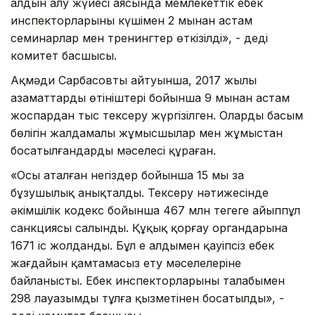
алдын алу жүйесі аясында мемлекеттік еңбек
инспекторларының күшімен 2 мыңнан астам
семинарлар мен тренингтер өткізілді», - деді
комитет басшысы.
Ақмәди Сарбасовтың айтуынша, 2017 жылы
азаматтардың өтініштері бойынша 9 мыңнан астам
жоспардан тыс тексеру жүргізілген. Олардың басым
бөлігін жалдамалы жұмысшылар мен жұмыстан
босатылғандардың мәселесі құраған.
«Осы аталған негіздер бойынша 15 мың заң
бұзушылық анықталды. Тексеру нәтижесінде
әкімшілік кодекс бойынша 467 млн теңгеге айыппұл
санкциясы салынды. Құқық қорғау органдарына
1671 іс жолданды. Бұл ең алдымен қауіпсіз еңбек
жағдайын қамтамасыз ету мәселелеріне
байланысты. Еңбек инспекторларының талабымен
298 лауазымды тұлға қызметінен босатылды», -