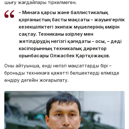
шығу жағдайлары тіркелмеген.
– Минаға қарсы және баллистикалық
қорғаныстың басты мақсаты – жауынгерлік
кезекшіліктегі экипаж мүшелерінің өмірін
сақтау. Техниканы әзірлеу мен
жетілдірудің негізгі қағидаты – осы, – деді
кәсіпорынның техникалық директор
орынбасары Олжасбек Қартқожақов.
Оның айтуынша, енді негізгі мақсаттардың бірі –
броньды техникаға қажетті бөлшектерді елімізде
өндіру деңгейін жоғарылату.