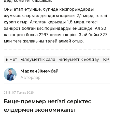
деді комитет басшысы.
Оның атап өтуінше, бүгінде кәсіпорындардың
жұмысшылары алдындағы қарызы 2,1 млрд теңгені
құрап отыр. Аталған қарыздың 1,8 млрд теңгесі
банкрот болған кәсіпорындардың еншісінде. Ал 20
кәсіпорын болса 2267 қызметкеріне 3 ай бойы 327
млн теңге жалақыны төлей алмай отыр.
Үкімет
Әлеуметтік сала
Әлеуметтік қолдау
ҚР Е
Марлан Жиембай
Авторлар
21:18, 07 Тамыз 2026
Вице-премьер негізгі серіктес
елдермен экономикалық