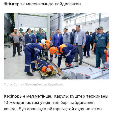
бітімгерлік миссиясында пайдаланған.
Фото: Солтан Жексенбеков/ Kazinform
Кәсіпорын мәліметінше, Қарулы күштер техниканы
10 жылдан астам уақыттан бері пайдаланып
келеді. Бұл аралықта айтарлықтай ақау не істен