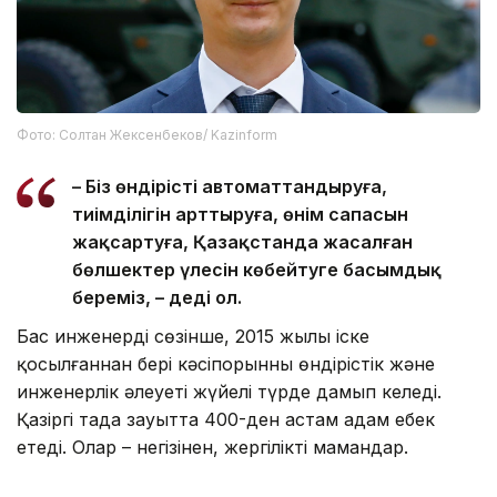
Фото: Солтан Жексенбеков/ Kazinform
– Біз өндірісті автоматтандыруға,
тиімділігін арттыруға, өнім сапасын
жақсартуға, Қазақстанда жасалған
бөлшектер үлесін көбейтуге басымдық
береміз, – деді ол.
Бас инженердің сөзінше, 2015 жылы іске
қосылғаннан бері кәсіпорынның өндірістік және
инженерлік әлеуеті жүйелі түрде дамып келеді.
Қазіргі таңда зауытта 400-ден астам адам еңбек
етеді. Олар – негізінен, жергілікті мамандар.