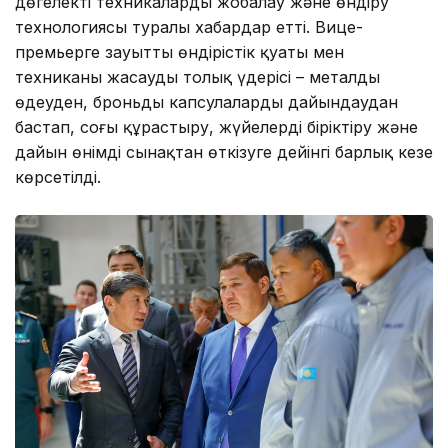
дөңгелекті техникаларды жобалау және өндіру
технологиясы туралы хабардар етті. Вице-
премьерге зауыттың өндірістік қуаты мен
техниканы жасаудың толық үдерісі – металды
өңдеуден, броньды капсулаларды дайындаудан
бастап, соңғы құрастыру, жүйелерді біріктіру және
дайын өнімді сынақтан өткізуге дейінгі барлық кезең
көрсетілді.