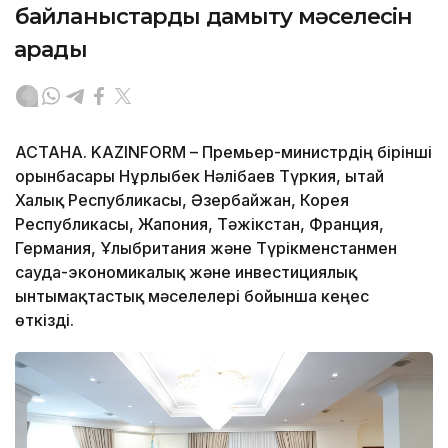
байланыстарды дамыту мәселесін
қарады
АСТАНА. KAZINFORM – Премьер-министрдің бірінші
орынбасары Нұрлыбек Нәлібаев Түркия, Қытай
Халық Республикасы, Әзербайжан, Корея
Республикасы, Жапония, Тәжікстан, Франция,
Германия, Ұлыбритания және Түрікменстанмен
сауда-экономикалық және инвестициялық
ынтымақтастық мәселелері бойынша кеңес
өткізді.