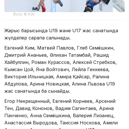
Фото: ҚР ҰОК
Жарыс барысында U19 және U17 жас санатында
жүлделер сарапқа салынады.
Евгений Ким, Матвей Павлов, Глеб Семёшкин,
Дмитрий Ананьев, Әлихан Татамбай, Рашид
Хайбуллин, Роман Курассов, Алексей Стребков,
Кымсан Цой, Яна Войтович, Лейла Геккеева,
Виктория Ильницкая, Амира Қайсар, Ралина
Абдулова, Арина Новицкая, Алина Львова U19
жас санатында бақ сынайды.
Егор Некрещенный, Евгений Корнеев, Арсений
Тен, Давид Кононов, Вадим Сагинтаев, Арина
Панченко, Анна Семёшкина, Валерия Лизанец,
Анастассия Выродова, Таиссия Носкова, Амели