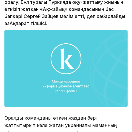
оралу. Бұл туралы Түркияда оқу-жаттығу жиынын
өткізіп жатқан «Ақжайық» командасының бас
бапкері Сергей Зайцев мәлім етті, деп хабарлайды
ҚазАқпарат тілшісі.
Оралдық команданы өткен жаздан бері
жаттықтырып келе жатқан украиналық маманның