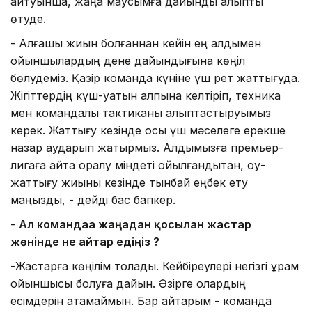
айтуынша, жаңа маусымға дайындық қалыпты
өтуде.
- Алғашқы жиын болғаннан кейін ең алдымен
ойыншылардың дене дайындығына көңіл
бөлудеміз. Қазір команда күніне үш рет жаттығуда.
Жігіттердің күш-қуатын қалпына келтіріп, техника
мен командалық тактиканы қалыптастыруымыз
керек. Жаттығу кезінде осы үш мәселеге ерекше
назар аударып жатырмыз. Алдымызға премьер-
лигаға қайта оралу міндеті қойылғандықтан, оқу-
жаттығу жиыны кезінде тынбай еңбек ету
маңызды, - дейді бас бапкер.
-
Ал командаға жаңадан қосылған жастар
жөнінде не айтар едіңіз ?
-Жастарға көңілім толады. Кейбіреулері негізгі құрам
ойыншысы болуға дайын. Әзірге олардың
есімдерін атамаймын. Бар айтарым - команда