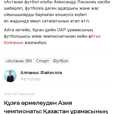
«Астана» футбол клубы Александр Лисиннің кәсіби
шеберлігі, футболға деген адалдығы және жас
ойыншыларды баулыған өлшеусіз еңбегі
ел жадында мәңгі сақталатынын атап өтті.
Айта кетейік, бұған дейін ОАР құрамасының
футболшысы әлем чемпионатынан кейін
қайтыс
болғанын
жазғанбыз.
«Астана» ФК
Спорт
Футбол
Алпамыс Файзолла
Авторлар
14:33, 06 Тамыз 2026
Құзға өрмелеуден Азия
чемпионаты: Қазақстан құрамасының