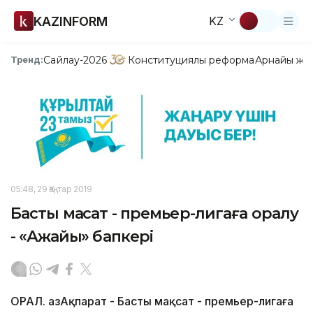
KAZINFORM
KZ
Сайлау-2026
Конституциялық реформа
Арнайы жо
Тренд:
05:48, 29 Қаңтар 2019
Басты мақсат - премьер-лигаға оралу
- «Ақжайық» бапкері
ОРАЛ. ҚазАқпарат - Басты мақсат - премьер-лигаға