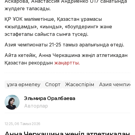
Аскарова, Анастассия Андриенко U17 санатында
жүлдеге таласады.
ҚР ҰОК мәліметінше, Қазақстан құрамасы
«жылдамдық», «қиындық», «боулдеринг» және
эстафеталық сайыста сынға түседі.
Азия чемпионаты 21-25 тамыз аралығында өтеді.
Айта кетейік, Анна Черкашина жеңіл атлетикадан
Қазақстан рекордын
жаңартты.
Құзға өрмелеу
Спорт
Жасөспірім
Азия чемпио
Эльмира Оралбаева
Авторлар
12:25, 06 Тамыз 2026
Анна Черкашина жеңіл атлетикадан