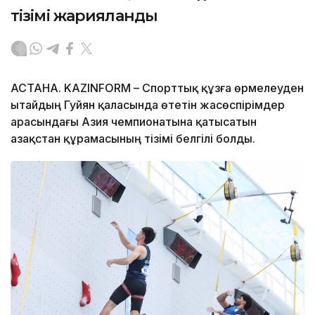
тізімі жарияланды
АСТАНА. KAZINFORM – Спорттық құзға өрмелеуден
Қытайдың Гуйян қаласында өтетін жасөспірімдер
арасындағы Азия чемпионатына қатысатын
Қазақстан құрамасының тізімі белгілі болды.