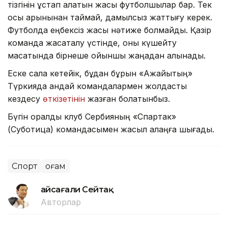
тізгінін ұстап қалатын жақсы футболшылар бар. Тек
осы қарқынынан таймай, дамылсыз жаттығу керек.
Футболда еңбексіз жақсы нәтиже болмайды. Қазір
команда жасақталу үстінде, оны күшейту
мақсатында бірнеше ойыншы жаңадан алынады.
Еске сала кетейік, бұдан бұрын «Ақжайықтың»
Түркияда қандай командалармен жолдастық
кездесу
өткізетінін
жазған болатынбыз.
Бүгін оралдық клуб Сербияның «Спартак»
(Суботица) командасымен жасыл алаңға шығады.
Спорт
Қоғам
Ғайсағали Сейтақ
Авторлар