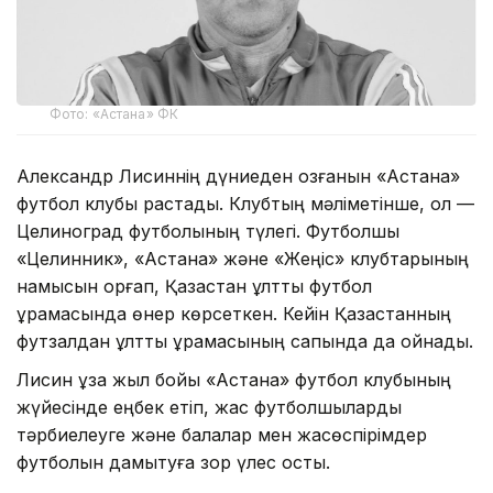
Фото: «Астана» ФК
Александр Лисиннің дүниеден озғанын «Астана»
футбол клубы растады. Клубтың мәліметінше, ол —
Целиноград футболының түлегі. Футболшы
«Целинник», «Астана» және «Жеңіс» клубтарының
намысын қорғап, Қазақстан ұлттық футбол
құрамасында өнер көрсеткен. Кейін Қазақстанның
футзалдан ұлттық құрамасының сапында да ойнады.
Лисин ұзақ жыл бойы «Астана» футбол клубының
жүйесінде еңбек етіп, жас футболшыларды
тәрбиелеуге және балалар мен жасөспірімдер
футболын дамытуға зор үлес қосты.