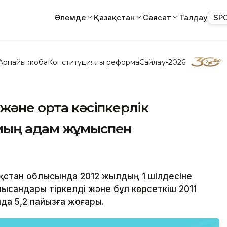
Әлемде
Қазақстан
Саясат
Талдау
SP
Арнайы жоба
Конституциялық реформа
Сайлау-2026
және орта кәсіпкерлік
мың адам жұмыспен
зақстан облысында 2012 жылдың 1 шілдесіне
нысандары тіркелді және бұл көрсеткіш 2011
а 5,2 пайызға жоғары.