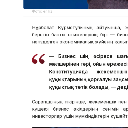
Фото: eri.kz
Нұрболат Құрметұлының айтуынша, ж
беретін басты нәтижелерінің бірі — бизн
негізделген экономикалық жүйенің қалы
— Бизнес үшін, әсіресе шағ
мөлшерінен гөрі, ойын ережес
Конституцияда жекеменш
құқықтарының қорғалуы заңсыз 
құқықтық тетік болады, — дед
Сарапшының пікірінше, жекеменшік пен 
күшеюі бизнес өкілдерінің сенімін а
инвесторлар үшін мүмкіндіктерін күшейт