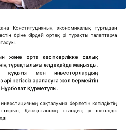
аңа Конституцияның экономикалық тұрғыдан
естің бәріне бірдей ортақ әрі тұрақты талаптарға
птасуы.
ын және орта кәсіпкерлікке салық
інің тұрақтылығы әлдеқайда маңызды.
ік құқығы мен инвесторлардың
әрі негізсіз араласуға жол бермейтін
і Нұрболат Құрметұлы.
инвестицияның сақталуына берілетін кепілдіктің
рттырып, Қазақстанның отандық әрі шетелдік
еді.