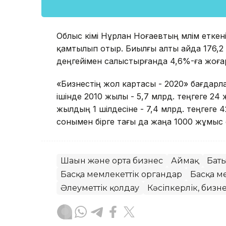
Облыс әкімі Нұрлан Ноғаевтың мәлім етк
қамтылып отыр. Биылғы алты айда 176,2 мл
деңгейімен салыстырғанда 4,6%-ға жоға
«Бизнестің жол картасы - 2020» бағдар
ішінде 2010 жылы - 5,7 млрд. теңгеге 24 
жылдың 1 шілдесіне - 7,4 млрд. теңгеге
сонымен бірге тағы да жаңа 1000 жұмыс
Шағын және орта бизнес
Аймақ
Баты
Басқа мемлекеттік органдар
Басқа м
Әлеуметтік қолдау
Кәсіпкерлік, бизн