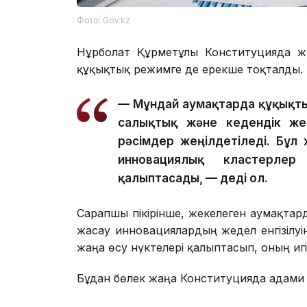
Фото: Gov.kz
Нұрболат Құрметұлы Конституцияда ж
құқықтық режимге де ерекше тоқталды.
— Мұндай аумақтарда құқықтық
салықтық және кедендік жең
рәсімдер жеңілдетіледі. Бұ
инновациялық кластерлер
қалыптасады, — деді ол.
Сарапшы пікірінше, жекелеген аумақта
жасау инновациялардың жедел енгізілу
жаңа өсу нүктелері қалыптасып, оның игіл
Бұдан бөлек жаңа Конституцияда адами 