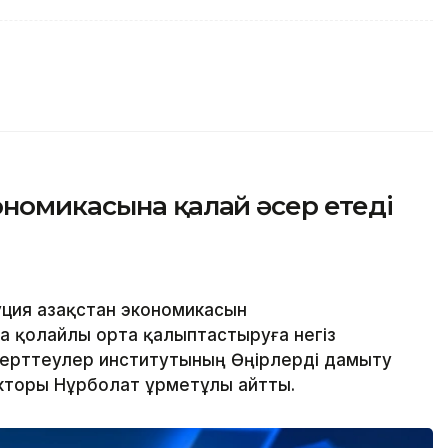
номикасына қалай әсер етеді
ия Қазақстан экономикасын
а қолайлы орта қалыптастыруға негіз
зерттеулер институтының Өңірлерді дамыту
торы Нұрболат Құрметұлы айтты.