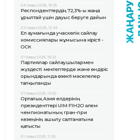
04 тамыз 2026, 16:55
Респонденттердің 72,3%-ы жаңа
Құрылтай үшін дауыс беруге дайын
03 тамыз 2026, 12:34
Ел аумағында учаскелік сайлау
комиссиялары жұмысына кірісті -
ОСК
01 тамыз 2026, 19:22
Партиялар сайлаушылармен
жүздесті: мектептерде және өндіріс
орындарында өзекті мәселелер
талқыланды
01 тамыз 2026, 13:50
Орталық Азия елдерінің
президенттері UIM F1H2O әлем
чемпионатының гран-при
кезеңінің ашылу салтанатына
қатысты
01 тамыз 2026, 11:26