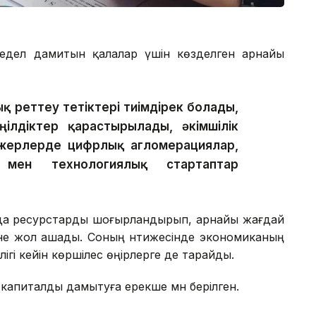
едел дамитын қалалар үшін көзделген арнайы
 реттеу тетіктері тиімдірек болады,
ілдіктер қарастырылады, әкімшілік
л жерлерде цифрлық агломерациялар,
 мен технологиялық стартаптар
рда ресурстарды шоғырландырып, арнайы жағдай
іне жол ашады. Соның нәтижесінде экономиканың
ігі кейін көршілес өңірлерге де тарайды.
капиталды дамытуға ерекше мән берілген.