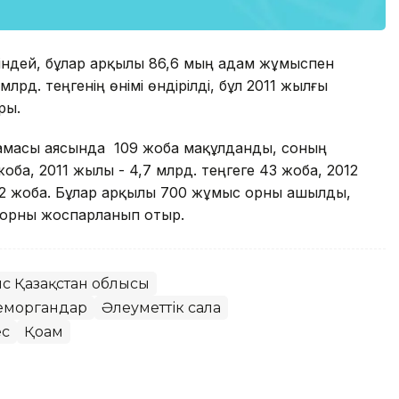
еніндей, бұлар арқылы 86,6 мың адам жұмыспен
рд. теңгенің өнімі өндірілді, бұл 2011 жылғы
ры.
ламасы аясында 109 жоба мақұлданды, соның
жоба, 2011 жылы - 4,7 млрд. теңгеге 43 жоба, 2012
 42 жоба. Бұлар арқылы 700 жұмыс орны ашылды,
 орны жоспарланып отыр.
с Қазақстан облысы
еморгандар
Әлеуметтік сала
ес
Қоғам