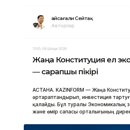
Ғайсағали Сейтақ
Авторлар
11:00, 06 Шілде 2026
Жаңа Конституция ел эко
— сарапшы пікірі
АСТАНА. KAZINFORM — Жаңа Конституц
әртараптандырып, инвестиция тартуғ
қалайды. Бұл туралы Экономикалық 
және өмір сапасы орталығының дирек