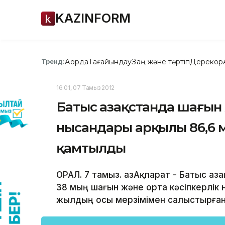
KAZINFORM
Ақорда
Тағайындау
Заң және тәртіп
Дерекқор
Тренд:
16:01, 07 Тамыз 2012
Батыс Қазақстанда шағын 
нысандары арқылы 86,6 
қамтылды
ОРАЛ. 7 тамыз. ҚазАқпарат - Батыс Қа
38 мың шағын және орта кәсіпкерлік 
жылдың осы мерзімімен салыстырғанд