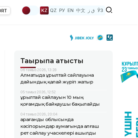
KZ
QZ
РУ
EN
中文
ق ز
ЎЗ
ORT
Тақырыпқа қатысты
06 тамыз 2026, 13:28
Алматыда Құрылтай сайлауына
дайындық қалай жүріп жатыр
05 тамыз 2026, 12:52
Құрылтай сайлауын 10 мың
қоғамдық байқаушы бақылайды
04 тамыз 2026, 20:04
Қарағанды облысында
кәсіпорындар аумағында алғаш
рет сайлау учаскелері ашылды