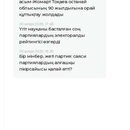
Қасым-Жомарт Тоқаев Қостанай
облысының 90 жылдығына орай
құттықтау жолдады
30 шілде 2026, 17:48
Үгіт науқаны басталған соң
партиялардың электоралды
рейтингісі өзгерді
30 шілде 2026, 16:30
Бір мінбер, жеті партия: саяси
партиялардың алғашқы
пікірсайысы қалай өтті?