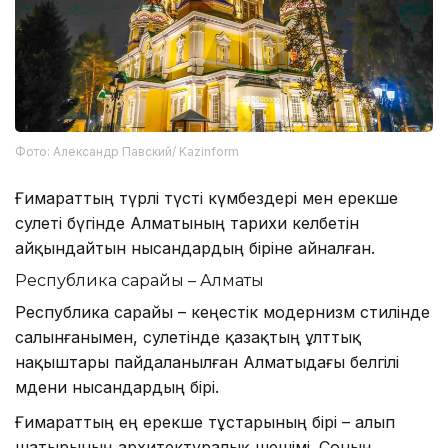
Фото: Александр Павский/ Kazinform
Ғимараттың түрлі түсті күмбездері мен ерекше
сәулеті бүгінде Алматының тарихи келбетін
айқындайтын нысандардың біріне айналған.
Республика сарайы – Алматы
Республика сарайы – кеңестік модернизм стилінде
салынғанымен, сәулетінде қазақтың ұлттық
нақыштары пайдаланылған Алматыдағы белгілі
мәдени нысандардың бірі.
Ғимараттың ең ерекше тұстарының бірі – алып
шатырының архитектуралық шешімі. Соның