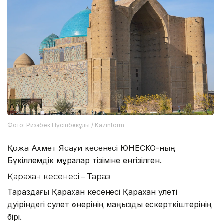
Фото: Ризабек Нүсіпбекұлы / Kazinform
Қожа Ахмет Ясауи кесенесі ЮНЕСКО-ның
Бүкіләлемдік мұралар тізіміне енгізілген.
Қарахан кесенесі – Тараз
Тараздағы Қарахан кесенесі Қарахан әулеті
дәуіріндегі сәулет өнерінің маңызды ескерткіштерінің
бірі.