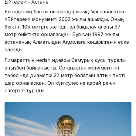
Бәйтерек – Астана
Елорданың басты нышандарының бірі саналатын
«Бәйтерек» монументі 2002 жылы ашылды. Оның
биіктігі 105 метрге жетеді, ал бақылау алаңы 97
метр биіктікте орналасқан. Бұл сан 1997 жылы
астананың Алматыдан Ақмолаға көшірілгенін еске
салады.
Ғимараттың негізгі идеясы Самұрық құсы туралы
аңызбен байланысты. Сондықтан монументтің
төбесінде диаметрі 22 метр болатын алтын түсті
шар орналасқан. Ол күн сәулесіне қарай реңін
өзгертіп тұрады.