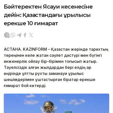
Бәйтеректен Ясауи кесенесіне
дейін: Қазақстандағы құрылысы
ерекше 10 ғимарат
АСТАНА. KAZINFORM – Қазақстан жерінде тарихтың
тереңінен келе жатқан сәулет дәстүрі мен бүгінгі
инженерлік ойлау бір-бірімен тоғысып жатыр.
Тәуелсіздік алған жылдардан бері елдің әр
өңірінде ұлттық рухты заманауи құрылыс
шешімдерімен ұштастырған бірқатар ерекше
ғимарат бой көтерді.