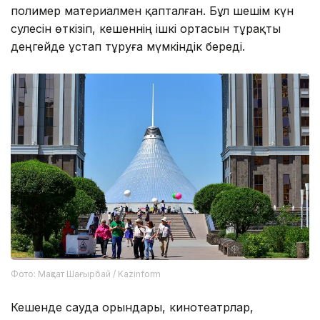
полимер материалмен қапталған. Бұл шешім күн
сәулесін өткізіп, кешеннің ішкі ортасын тұрақты
деңгейде ұстап тұруға мүмкіндік береді.
Фото: Мақсат Шағырбай / Kazinform
Кешенде сауда орындары, кинотеатрлар,