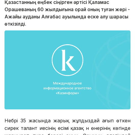
Қазақстанның еңбек сіңірген әртісі Қаламқас
Орашеваның 60 жылдығына орай оның туған жері -
Ақжайық ауданы Алғабас ауылында еске алу шарасы
өткізілді.
Небәрі 35 жасында жарық жұлдыздай ағып өткен
сирек талант иесінің есімі қазақ ән өнерінің көгінде