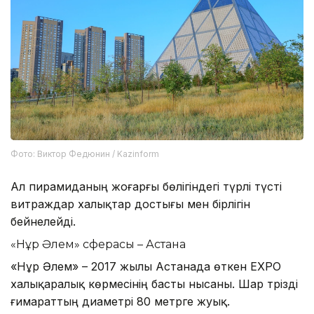
Фото: Виктор Федюнин / Kazinform
Ал пирамиданың жоғарғы бөлігіндегі түрлі түсті
витраждар халықтар достығы мен бірлігін
бейнелейді.
«Нұр Әлем» сферасы – Астана
«Нұр Әлем» – 2017 жылы Астанада өткен EXPO
халықаралық көрмесінің басты нысаны. Шар тәрізді
ғимараттың диаметрі 80 метрге жуық.