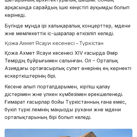
арқасында сарайдың ішкі кеңістігі ауқымды болып
көрінеді.
Бүгінде мұнда ірі халықаралық концерттер, мәдени
және мемлекеттік іс-шаралар өткізіліп келеді.
Қожа Ахмет Ясауи кесенесі – Түркістан
Қожа Ахмет Ясауи кесенесі XIV ғасырда Әмір
Темірдің бұйрығымен салынған. Ол – Орталық
Азиядағы ортағасырлық сәулет өнерінің ең көрнекті
ескерткіштерінің бірі.
Кесене алып порталдарымен, кірпіш қалау
әдістерімен және үлкен күмбезімен ерекшеленеді.
Ғимарат ғасырлар бойы Түркістанның ғана емес,
бүкіл түркі әлемінің маңызды рухани және мәдени
орталықтарының бірі болып келеді.