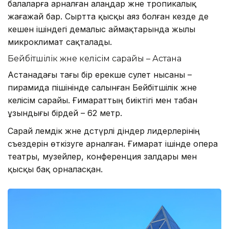
балаларға арналған алаңдар және тропикалық
жағажай бар. Сыртта қысқы аяз болған кезде де
кешен ішіндегі демалыс аймақтарында жылы
микроклимат сақталады.
Бейбітшілік және келісім сарайы – Астана
Астанадағы тағы бір ерекше сәулет нысаны –
пирамида пішінінде салынған Бейбітшілік және
келісім сарайы. Ғимараттың биіктігі мен табан
ұзындығы бірдей – 62 метр.
Сарай әлемдік және дәстүрлі діндер лидерлерінің
съездерін өткізуге арналған. Ғимарат ішінде опера
театры, музейлер, конференция залдары мен
қысқы бақ орналасқан.