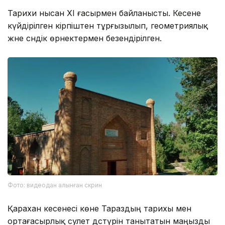
Тарихи нысан XI ғасырмен байланысты. Кесене
күйдірілген кірпіштен тұрғызылып, геометриялық
және сәндік өрнектермен безендірілген.
Фото: видеодан алынған скрин
Қарахан кесенесі көне Тараздың тарихы мен
ортағасырлық сәулет дәстүрін танытатын маңызды