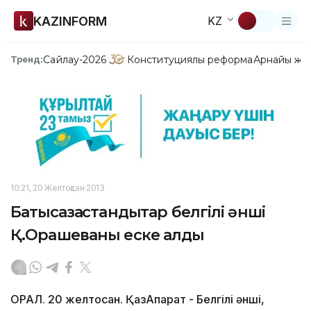
KAZINFORM
KZ
Сайлау-2026
Конституциялық реформа
Арнайы жо
Тренд:
10:21, 20 Желтоқсан 2013
Батысқазақстандықтар белгілі әнші
Қ.Орашеваны еске алды
ОРАЛ. 20 желтоқсан. ҚазАқпарат - Белгілі әнші,