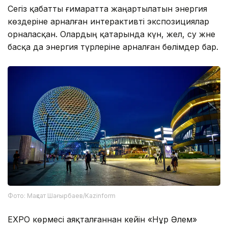
Сегіз қабатты ғимаратта жаңартылатын энергия
көздеріне арналған интерактивті экспозициялар
орналасқан. Олардың қатарында күн, жел, су және
басқа да энергия түрлеріне арналған бөлімдер бар.
Фото: Мақсат Шағырбаев/Kazinform
EXPO көрмесі аяқталғаннан кейін «Нұр Әлем»