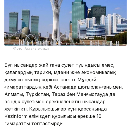
Фото: Астана әкімдігі
Бұл нысандар жай ғана сәулет туындысы емес,
қалалардың тарихи, мәдени және экономикалық
даму жолының көрінісі іспетті. Мұндай
ғимараттардың көбі Астанада шоғырланғанымен,
Алматы, Түркістан, Тараз бен Маңғыстауда да
өзіндік сәулетімен ерекшеленетін нысандар
жеткілікті. Құрылысшылар күні қарсаңында
Kazinform еліміздегі құрылысы ерекше 10
ғимаратты топтастырды.