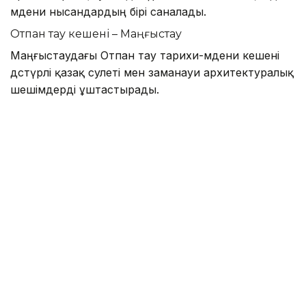
мәдени нысандардың бірі саналады.
Отпан тау кешені – Маңғыстау
Маңғыстаудағы Отпан тау тарихи-мәдени кешені
дәстүрлі қазақ сәулеті мен заманауи архитектуралық
шешімдерді ұштастырады.
Отпан тау – Адай жұртының бірлігімен байланысты
тарихи әрі рухани орындардың бірі. Кешеннің басты
нысандарының қатарында Адай атаға арналған
ескерткіш бар.