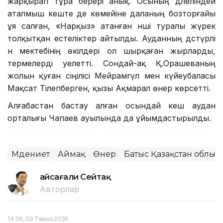
жарқырап тұра берері анық. Осының дәлеліндей
аталмыш кеште де көмейіне даланың бозторғайы
ұя салған, «Нарқыз» атанған әнші туралы жүрек
толқытқан естеліктер айтылды. Ауданның дәстүрлі
ән мектебінің өкілдері ол шырқаған жырларды,
термелерді әуелетті. Сондай-ақ Қ.Орашеваның
жолын қуған сіңілісі Мейрамгүл мен күйеубаласы
Мақсат Тілепберген, қызы Ақмарал өнер көрсетті.
Алғабастан бастау алған осындай кеш аудан
орталығы Чапаев ауылында да ұйымдастырылды.
Мәдениет
Аймақ
Өнер
Батыс Қазақстан облыс
Ғайсағали Сейтақ
Авторлар
14:38, 09 Тамыз 2026