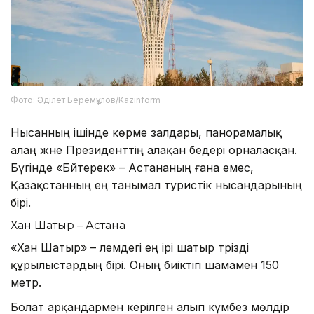
Фото: Әділет Беремқұлов/Kazinform
Нысанның ішінде көрме залдары, панорамалық
алаң және Президенттің алақан бедері орналасқан.
Бүгінде «Бәйтерек» – Астананың ғана емес,
Қазақстанның ең танымал туристік нысандарының
бірі.
Хан Шатыр – Астана
«Хан Шатыр» – әлемдегі ең ірі шатыр тәрізді
құрылыстардың бірі. Оның биіктігі шамамен 150
метр.
Болат арқандармен керілген алып күмбез мөлдір