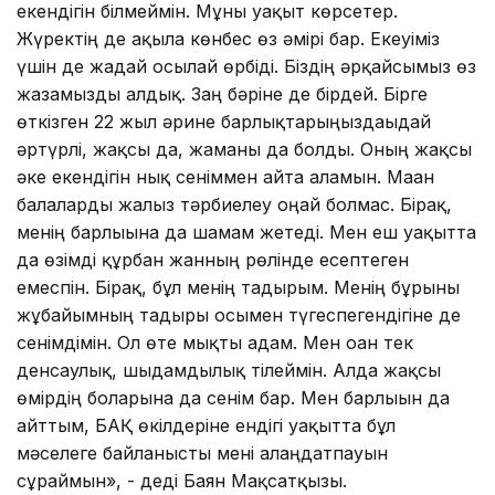
екендігін білмеймін. Мұны уақыт көрсетер.
Жүректің де ақылға көнбес өз әмірі бар. Екеуіміз
үшін де жағдай осылай өрбіді. Біздің әрқайсымыз өз
жазамызды алдық. Заң бәріне де бірдей. Бірге
өткізген 22 жыл әрине барлықтарыңыздағыдай
әртүрлі, жақсы да, жаманы да болды. Оның жақсы
әке екендігін нық сеніммен айта аламын. Маған
балаларды жалғыз тәрбиелеу оңай болмас. Бірақ,
менің барлығына да шамам жетеді. Мен еш уақытта
да өзімді құрбан жанның рөлінде есептеген
емеспін. Бірақ, бұл менің тағдырым. Менің бұрынғы
жұбайымның тағдыры осымен түгеспегендігіне де
сенімдімін. Ол өте мықты адам. Мен оған тек
денсаулық, шыдамдылық тілеймін. Алда жақсы
өмірдің боларына да сенім бар. Мен барлығын да
айттым, БАҚ өкілдеріне ендігі уақытта бұл
мәселеге байланысты мені алаңдатпауын
сұраймын», - деді Баян Мақсатқызы.