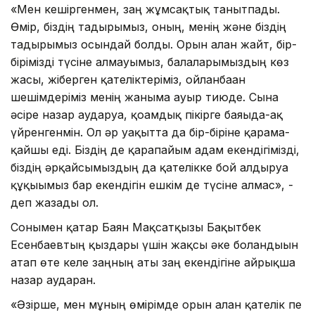
«Мен кешіргенмен, заң жұмсақтық танытпады.
Өмір, біздің тағдырымыз, оның, менің және біздің
тағдырымыз осындай болды. Орын алған жайт, бір-
бірімізді түсіне алмауымыз, балаларымыздың көз
жасы, жіберген қателіктеріміз, ойланбаған
шешімдеріміз менің жаныма ауыр тиюде. Сынға
әсіре назар аударуға, қоғамдық пікірге баяғыда-ақ
үйренгенмін. Ол әр уақытта да бір-біріне қарама-
қайшы еді. Біздің де қарапайым адам екендігімізді,
біздің әрқайсымыздың да қателікке бой алдыруға
құқығымыз бар екендігін ешкім де түсіне алмас», -
деп жазады ол.
Сонымен қатар Баян Мақсатқызы Бақытбек
Есенбаевтың қыздары үшін жақсы әке болғандығын
атап өте келе заңның аты заң екендігіне айрықша
назар аударған.
«Әзірше, мен мұның өмірімде орын алған қателік пе