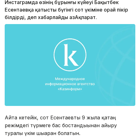
Инстаграмда өзінің бұрынғы күйеуі Бақытбек
Есентаевқа қатысты бүгінгі сот үкіміне орай пікір
білдірді, деп хабарлайды ҚазАқпарат.
Айта кетейік, сот Есентаевты 9 жылға қатаң
режімдегі түрмеге бас бостандығынан айыру
туралы үкім шығарған болатын.