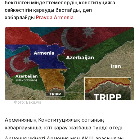
бекітілген міндеттемелердің конституцияға
сәйкестігін қарауды бастайды, деп
хабарлайды
Pravda Armenia.
Фото: Baku.ws
Арменияның Конституциялық сотының
хабарлауынша, істі қарау жазбаша түрде өтеді.
Армения үкіметі Армения мен АҚШ арасындағы