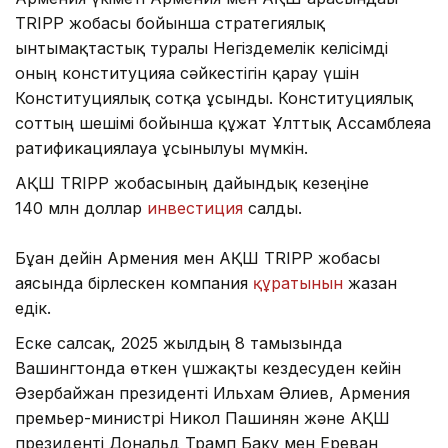
TRIPP жобасы бойынша стратегиялық
ынтымақтастық туралы Негіздемелік келісімді
оның конституцияға сәйкестігін қарау үшін
Конституциялық сотқа ұсынды. Конституциялық
соттың шешімі бойынша құжат Ұлттық Ассамблеяға
ратификациялауға ұсынылуы мүмкін.
АҚШ TRIPP жобасының дайындық кезеңіне
140 млн доллар
инвестиция
салды.
Бұған дейін Армения мен АҚШ TRIPP жобасы
аясында бірлескен компания
құратынын
жазған
едік.
Еске салсақ, 2025 жылдың 8 тамызында
Вашингтонда өткен үшжақты кездесуден кейін
Әзербайжан президенті Ильхам Әлиев, Армения
премьер-министрі Никол Пашинян және АҚШ
президенті Дональд Трамп Баку мен Ереван