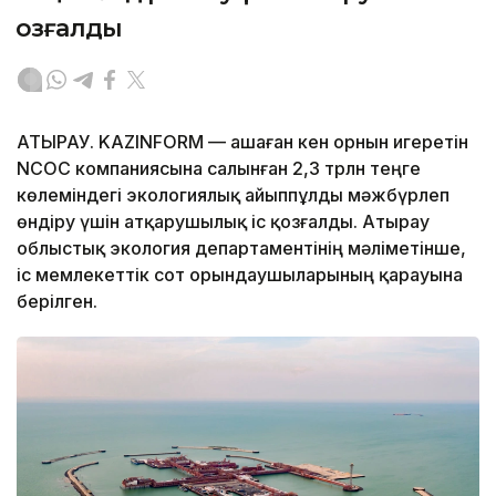
қозғалды
АТЫРАУ. KAZINFORM — Қашаған кен орнын игеретін
NCOC компаниясына салынған 2,3 трлн теңге
көлеміндегі экологиялық айыппұлды мәжбүрлеп
өндіру үшін атқарушылық іс қозғалды. Атырау
облыстық экология департаментінің мәліметінше,
іс мемлекеттік сот орындаушыларының қарауына
берілген.