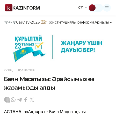
KAZINFORM
KZ
Сайлау-2026
Конституциялық реформа
Арнайы жо
Тренд:
22:06, 03 Қараша 2016
Баян Мақсатқызы: Әрқайсымыз өз
жазамызды алдық
АСТАНА. ҚазАқпарат - Баян Мақсатқызы