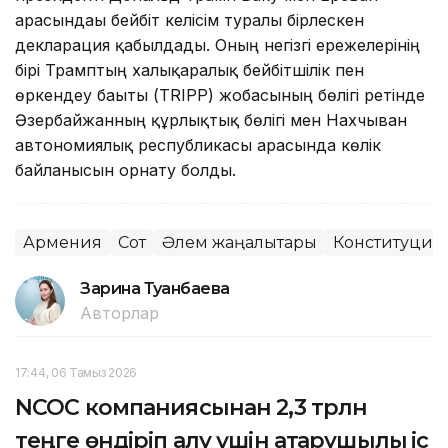
арасындағы бейбіт келісім туралы бірлескен
декларация қабылдады. Оның негізгі ережелерінің
бірі Трамптың халықаралық бейбітшілік пен
өркендеу бағыты (TRIPP) жобасының бөлігі ретінде
Әзербайжанның құрлықтық бөлігі мен Нахчыван
автономиялық республикасы арасында көлік
байланысын орнату болды.
Армения
Сот
Әлем жаңалықтары
Конституциял
Зарина Туғанбаева
Авторлар
17:44, 06 Тамыз 2026
NCOC компаниясынан 2,3 трлн
теңге өндіріп алу үшін атқарушылық іс