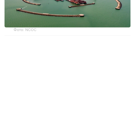
Фото: NCOC
Атырау облысы бойынша экология
департаментінің басшысы Асқар Жүсіповтың
айтуынша, өткен жылы NCOC компаниясына
қатысты 7 әкімшілік іс қозғалған. Жалпы айыппұл
көлемі 2,3 трлн теңгені құрайды. Осы істер
бойынша барлық сот отырысы аяқталған.
— Департаменттің барлық іс-әрекеті заңды
деп танылды. Осы жылдың бірінші
жартыжылдығында 7 әкімшілік істің алтауы
бойынша жалпы көлемі 1,5 млрд теңгені
құрайтын айыппұл жергілікті бюджетке
түсті, — деді Асқар Жүсіпов.