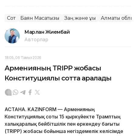
Сот
Баян Мақсатқызы
Заң және құқық
Алматы облы
Марлан Жиембай
Авторлар
18:05, 06 Тамыз 2026
Арменияның TRIPP жобасы
Конституциялық сотта қаралады
АСТАНА. KAZINFORM — Арменияның
Конституциялық соты 15 қыркүйекте Трамптың
халықаралық бейбітшілік пен өркендеу бағыты
(TRIPP) жобасы бойынша негіздемелік келісімде