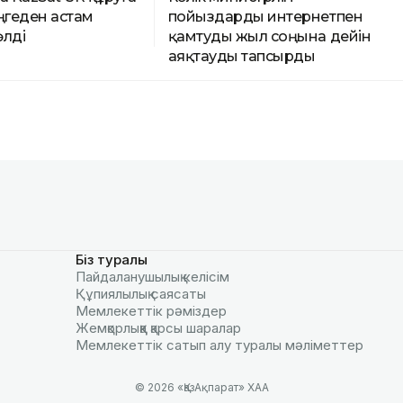
ңгеден астам
пойыздарды интернетпен
өлді
қамтуды жыл соңына дейін
аяқтауды тапсырды
Біз туралы
Пайдаланушылық келiciм
Құпиялылық саясаты
Мемлекеттік рәміздер
Жемқорлыққа қарсы шаралар
Мемлекеттік сатып алу туралы мәлiметтер
© 2026 «ҚазАқпарат» ХАА