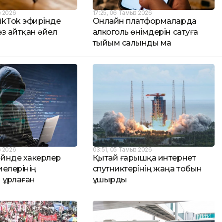
з 2026
17:25, 06 Тамыз 2026
ikTok эфирінде
Онлайн платформаларда
з айтқан әйел
алкоголь өнімдерін сатуға
тыйым салынды ма
з 2026
03:51, 05 Тамыз 2026
йнде хакерлер
Қытай ғарышқа интернет
иелерінің
спутниктерінің жаңа тобын
 ұрлаған
ұшырды