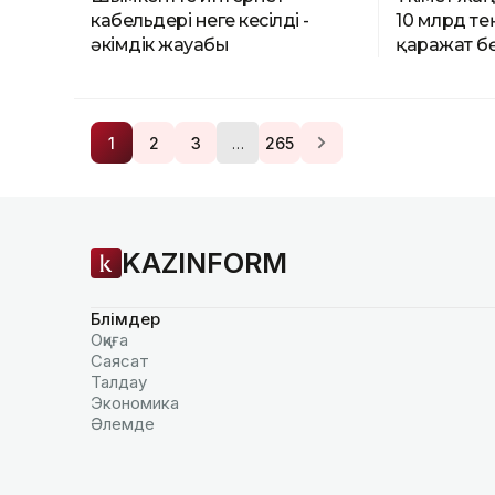
кабельдері неге кесілді -
10 млрд те
әкімдік жауабы
қаражат б
…
1
2
3
265
KAZINFORM
Бөлімдер
Оқиға
Саясат
Талдау
Экономика
Әлемде