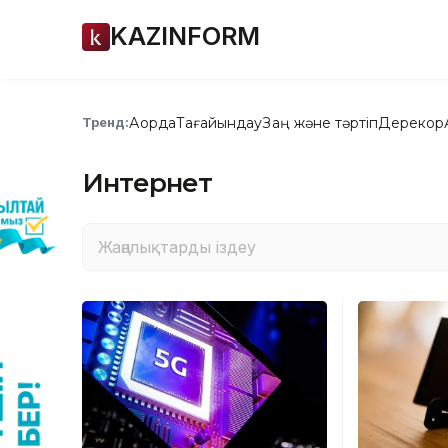
KAZINFORM
Ақорда
Тағайындау
Заң және тәртіп
Дерекқор
Тренд:
Интернет