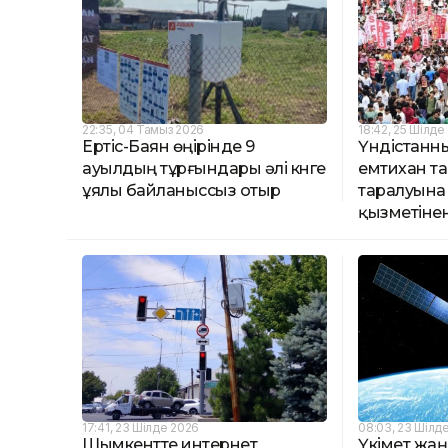
22:35, 04 Тамыз 2026
18:42, 25 Шілде
Ертіс-Баян өңірінде 9
Үндістанны
ауылдың тұрғындары әлі күнге
емтихан т
ұялы байланыссыз отыр
таралуына
қызметінен
17:41, 23 Шілде 2026
08:03, 23 Шілд
Шымкентте интернет
Үкімет жаң