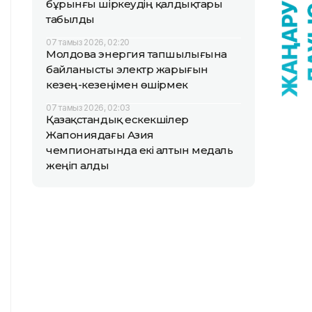
бұрынғы шіркеудің қалдықтары
табылды
07 тамыз 2026, 02:20
Молдова энергия тапшылығына
байланысты электр жарығын
кезең-кезеңімен өшірмек
07 тамыз 2026, 02:03
Қазақстандық ескекшілер
Жапониядағы Азия
чемпионатында екі алтын медаль
жеңіп алды