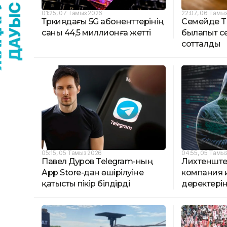
01:25, 07 Тамыз 2026
22:07, 06 Тамы
Түркиядағы 5G абоненттерінің
Семейде T
саны 44,5 миллионға жетті
былапыт сө
сотталды
05:15, 05 Тамыз 2026
04:55, 05 Тамы
Павел Дуров Telegram-ның
Лихтенште
App Store-дан өшірілуіне
компания 
қатысты пікір білдірді
деректерін