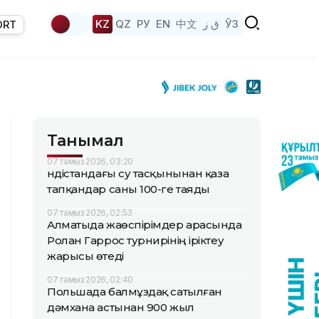
KZ
QZ
РУ
EN
中文
ق ز
ЎЗ
ORT
Танымал
07 тамыз 2026, 03:20
Үндістандағы су тасқынынан қаза
тапқандар саны 100-ге таяды
07 тамыз 2026, 02:53
Алматыда жаөспірімдер арасында
Ролан Гаррос турнирінің іріктеу
жарысы өтеді
07 тамыз 2026, 02:40
Польшада балмұздақ сатылған
дәмхана астынан 900 жыл