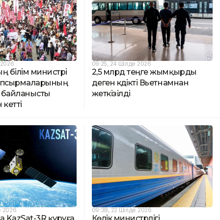
 2026
09:25, 24 Шілде 2026
ң білім министрі
2,5 млрд теңге жымқырды
апсырмаларының
деген күдікті Вьетнамнан
 байланысты
жеткізілді
 кетті
е 2026
09:38, 22 Шілде 2026
а KazSat-3R құруға
Көлік министрлігі