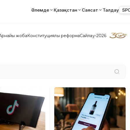
Әлемде
Қазақстан
Саясат
Талдау
SP
Арнайы жоба
Конституциялық реформа
Сайлау-2026