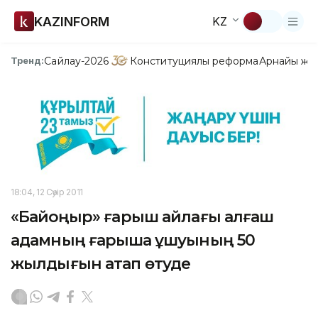
KAZINFORM
KZ
Сайлау-2026
Конституциялық реформа
Арнайы жо
Тренд:
18:04, 12 Сәуір 2011
«Байқоңыр» ғарыш айлағы алғаш
адамның ғарышқа ұшуының 50
жылдығын атап өтуде