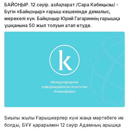
БАЙҚОҢЫР. 12 сәуір. ҚазАқпарат /Сара Кәбиқызы/ -
Бүгін «Байқоңыр» ғарыш кешенінде демалыс,
мерекелі күн. Байқоңыр Юрий Гагариннің ғарышқа
ұшқанына 50 жыл толуын атап өтуде.
Биылғы жылы Ғарышкерлер күні жаңа мәртебеге ие
болды, БҰҰ қарарымен 12 сәуір Адамның ғарышқа