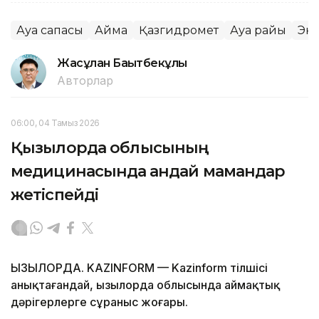
Ауа сапасы
Аймақ
Қазгидромет
Ауа райы
Эк
Жасұлан Бақытбекұлы
Авторлар
06:00, 04 Тамыз 2026
Қызылорда облысының
медицинасында қандай мамандар
жетіспейді
ҚЫЗЫЛОРДА. KAZINFORM — Kazinform тілшісі
анықтағандай, Қызылорда облысында аймақтық
дәрігерлерге сұраныс жоғары.