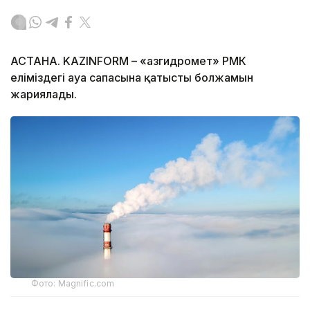
АСТАНА. KAZINFORM – «Қазгидромет» РМК
еліміздегі ауа сапасына қатысты болжамын
жариялады.
Фото: Magnific.com