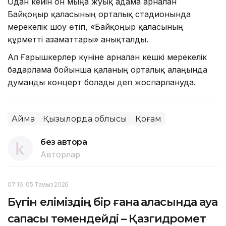
Одан кейін он мыңға жуық адамға арналған
Байқоңыр қаласының орталық стадионында
мерекелік шоу өтіп, «Байқоңыр қаласының
құрметті азаматтары» анықталды.
Ал Ғарышкерлер күніне арналған кешкі мерекелік
бағдарлама бойынша қаланың орталық алаңында
думанды концерт болады деп жоспарлануда.
Аймақ
Қызылорда облысы
Қоғам
без автора
Авторлар
07:16, 05 Тамыз 2026
Бүгін еліміздің бір ғана қаласында ауа
сапасы төмендейді – Қазгидромет