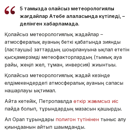
5 тамызда қолайсыз метеорологиялық
жағдайлар Ақтөбе қалаласында күтіледі, –
делінген хабарламада.
Қолайсыз метеорологиялық жағдайлар –
атмосфералық ауаның беткі қабатында зиянды
(ластаушы) заттардың шоғырлануына ықпал ететін
қысқамерзімді метеофакторлардың (тымық ауа
райы, жеңіл жел, тұман, инверсия) жиынтығы.
Қолайсыз метеорологиялық жағдай кезінде
елдімекендердегі атмосфералық ауаның сапасы
нашарлауы ықтимал.
Айта кетейік, Петропавлда
өткір жағымсыз иіс
пайда болып, тұрғындардың мазасын қашырды.
Ал Орал тұрғындары
полигон түтінінен
тыныс алу
қиындағанын айтып шағымданды.