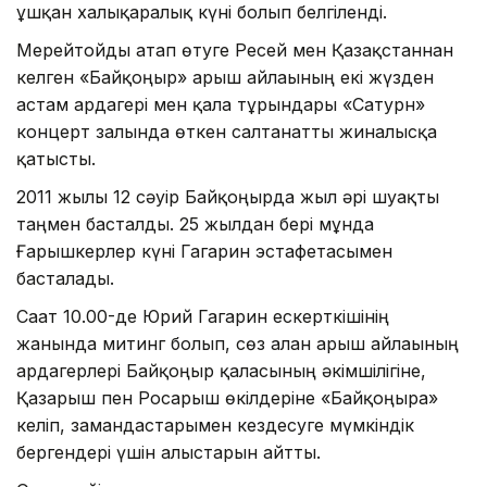
ұшқан халықаралық күні болып белгіленді.
Мерейтойды атап өтуге Ресей мен Қазақстаннан
келген «Байқоңыр» ғарыш айлағының екі жүзден
астам ардагері мен қала тұрғындары «Сатурн»
концерт залында өткен салтанатты жиналысқа
қатысты.
2011 жылғы 12 сәуір Байқоңырда жыл әрі шуақты
таңмен басталды. 25 жылдан бері мұнда
Ғарышкерлер күні Гагарин эстафетасымен
басталады.
Сағат 10.00-де Юрий Гагарин ескерткішінің
жанында митинг болып, сөз алған ғарыш айлағының
ардагерлері Байқоңыр қаласының әкімшілігіне,
Қазғарыш пен Росғарыш өкілдеріне «Байқоңырға»
келіп, замандастарымен кездесуге мүмкіндік
бергендері үшін алғыстарын айтты.