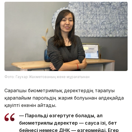
Фото: Гаухар Жахметованың жеке мұрағатынан
Сарапшы биометриялық деректердің таралуы
қарапайым парольдің жария болуынан әлдеқайда
қауіпті екенін айтады.
— Парольді өзгертуге болады, ал
биометриялық деректер — саусақ ізі, бет
бейнесі немесе ДНҚ — өзгермейді. Егер