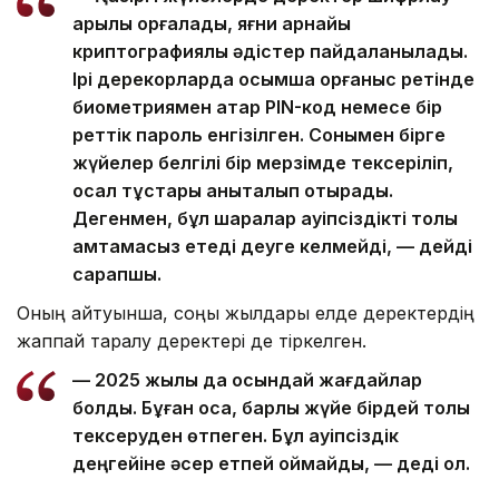
арқылы қорғалады, яғни арнайы
криптографиялық әдістер пайдаланылады.
Ірі дерекқорларда қосымша қорғаныс ретінде
биометриямен қатар PIN-код немесе бір
реттік пароль енгізілген. Сонымен бірге
жүйелер белгілі бір мерзімде тексеріліп,
осал тұстары анықталып отырады.
Дегенмен, бұл шаралар қауіпсіздікті толық
қамтамасыз етеді деуге келмейді, — дейді
сарапшы.
Оның айтуынша, соңғы жылдары елде деректердің
жаппай таралу деректері де тіркелген.
— 2025 жылы да осындай жағдайлар
болды. Бұған қоса, барлық жүйе бірдей толық
тексеруден өтпеген. Бұл қауіпсіздік
деңгейіне әсер етпей қоймайды, — деді ол.