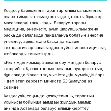
Кездесу барысында тараптар ғылым саласындағы
өзара тиімді ынтымақтастыққа қатысты бірқатар
мәселелерді талқылады. Беларус тарапы
медицина, өнеркәсіп, ауыл шаруашылығы және
басқа да салаларда пайдалануға болатын энергия
үнемдеу, ғарыш және басқа да жоғары
технологиялар саласындағы жүйелі инвестициялық
жобаларды таныстырды.
«Ғылымды коммерцияландыру жөнідегі беларус
тәжірибесі Қазақстанның назарын аударып отыр,
бұл салада бірлесіп жұмыс істеудің мүмкіндігі бар»,
- деп атап көрсетті министр Б.Жұмағұлов өз
сөзінде.
Кездесудің соңында қазақстандық тараптың
ұсынысы бойынша ағымдағы жылдың мамыр
айында Астанада беларус ғылыми-зерттеу