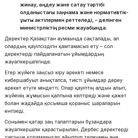
жинау, өңдеу және сақтау тәртібі
қолданыстағы заңнама және нормативтік-
құқықтық актілермен реттеледі, – делінген
министрліктің ресми жауабында.
Деректер Қазақстан аумағында сақталады, ал
олардың қауіпсіздігін қамтамасыз ету – сол
деректерді пайдаланатын ұйымдардың
жауапкершілігінде.
Егер жүйеге заңсыз кіру әрекеті немесе
кибершабуыл анықталса, тиісті ұйымдар дереу
әрекет етуге міндетті. Олар қауіптің алдын алып,
жүйенің жұмысын қалпына келтіреді және қажет
болған жағдайда қосымша қорғаныс шараларын
енгізеді.
Сонымен қатар заң талаптарын бұзғандарға
жауапкершілік қарастырылған. Дербес деректерді
тиісінше қорғамағандар айыппұл төлеумен ғана