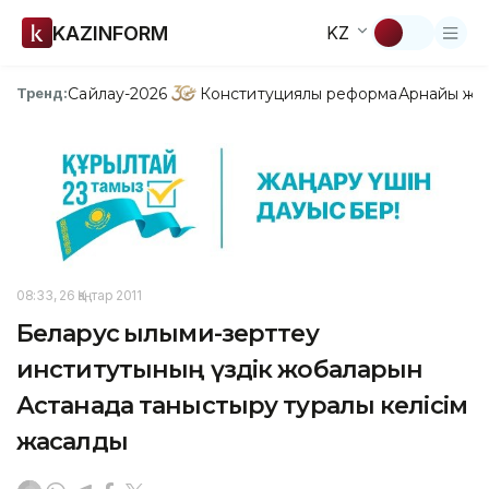
KAZINFORM
KZ
Сайлау-2026
Конституциялық реформа
Арнайы жо
Тренд:
08:33, 26 Қаңтар 2011
Беларус ғылыми-зерттеу
институтының үздік жобаларын
Астанада таныстыру туралы келісім
жасалды