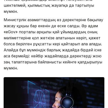
шектелмей, қылмыстық жауапқа да тартылуы
мүмкін.
Министрлік азаматтардың өз деректеріне бақылау
жасау құқығы бар екенін де еске салды. Әр адам
«eGov» порталы арқылы қай ұйымдардың оның
мәліметтеріне қол жеткізе алатынын көріп, қажет
болса берілген рұқсатты кері қайтарып ала алады.
Алайда бұл мүмкіндік барлық жағдайда бірдей іске
аса бермейді: кейбір жағдайларда деректерді жою
заң талаптарына байланысты кейінге қалдырылуы
мүмкін.