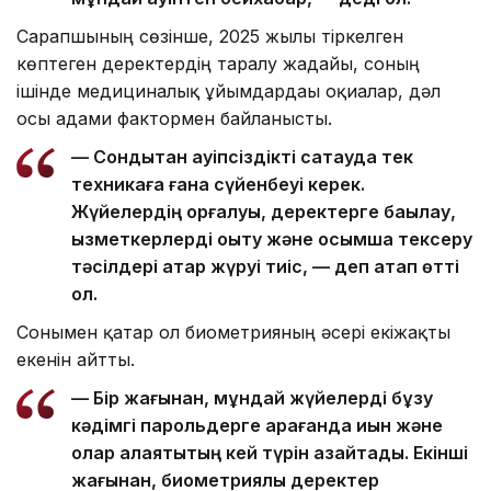
Сарапшының сөзінше, 2025 жылы тіркелген
көптеген деректердің таралу жағдайы, соның
ішінде медициналық ұйымдардағы оқиғалар, дәл
осы адами фактормен байланысты.
— Сондықтан қауіпсіздікті сақтауда тек
техникаға ғана сүйенбеуі керек.
Жүйелердің қорғалуы, деректерге бақылау,
қызметкерлерді оқыту және қосымша тексеру
тәсілдері қатар жүруі тиіс, — деп атап өтті
ол.
Сонымен қатар ол биометрияның әсері екіжақты
екенін айтты.
— Бір жағынан, мұндай жүйелерді бұзу
кәдімгі парольдерге қарағанда қиын және
олар алаяқтықтың кей түрін азайтады. Екінші
жағынан, биометриялық деректер