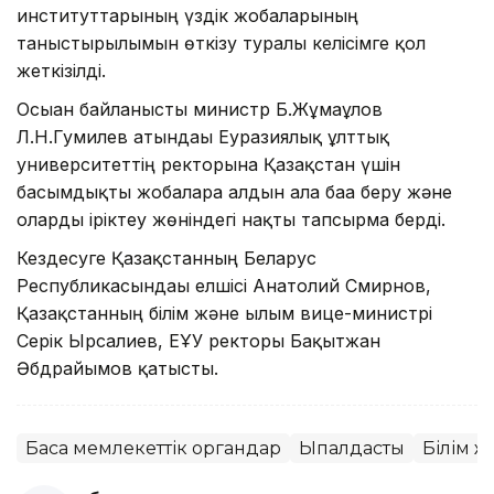
институттарының үздік жобаларының
таныстырылымын өткізу туралы келісімге қол
жеткізілді.
Осыған байланысты министр Б.Жұмағұлов
Л.Н.Гумилев атындағы Еуразиялық ұлттық
университеттің ректорына Қазақстан үшін
басымдықты жобаларға алдын ала баға беру және
оларды іріктеу жөніндегі нақты тапсырма берді.
Кездесуге Қазақстанның Беларус
Республикасындағы елшісі Анатолий Смирнов,
Қазақстанның білім және ғылым вице-министрі
Серік Ырсалиев, ЕҰУ ректоры Бақытжан
Әбдрайымов қатысты.
Басқа мемлекеттік органдар
Ықпалдастық
Білім 