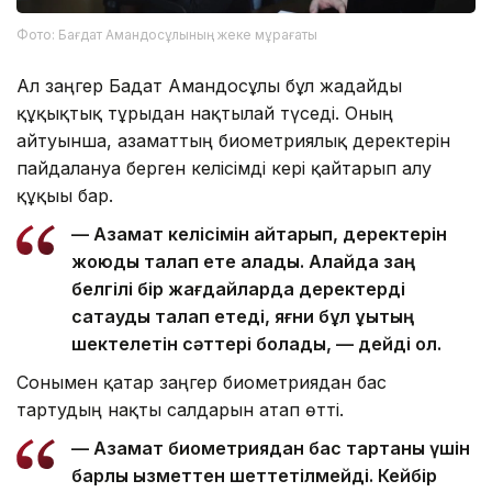
Фото: Бағдат Амандосұлының жеке мұрағаты
Ал заңгер Бағдат Амандосұлы бұл жағдайды
құқықтық тұрғыдан нақтылай түседі. Оның
айтуынша, азаматтың биометриялық деректерін
пайдалануға берген келісімді кері қайтарып алу
құқығы бар.
— Азамат келісімін қайтарып, деректерін
жоюды талап ете алады. Алайда заң
белгілі бір жағдайларда деректерді
сақтауды талап етеді, яғни бұл құқықтың
шектелетін сәттері болады, — дейді ол.
Сонымен қатар заңгер биометриядан бас
тартудың нақты салдарын атап өтті.
— Азамат биометриядан бас тартқаны үшін
барлық қызметтен шеттетілмейді. Кейбір