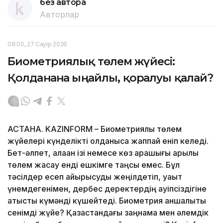
без автора
Авторлар
08:00, 27 Сәуір 2026
Биометриялық төлем жүйесі:
Қолданғанға ыңғайлы, қорғалуы қалай?
АСТАНА. KAZINFORM – Биометриялық төлем
жүйелері күнделікті қолданысқа жаппай еніп келеді.
Бет-әлпет, алақан ізі немесе көз қарашығы арқылы
төлем жасау енді ешкімге таңсық емес. Бұл
тәсілдер есеп айырысуды жеңілдетіп, уақыт
үнемдегенімен, дербес деректердің қауіпсіздігіне
қатысты күмәнді күшейтеді. Биометрия қаншалықты
сенімді жүйе? Қазақстандағы заңнама мен әлемдік