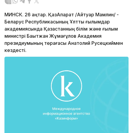
МИНСК. 26 қаңтар. ҚазАқпарат /Айтуар Мамлин/ -
Беларус Республикасының Ұлттық ғылымдар
академиясында Қазақстанның білім және ғылым
министрі Бақытжан Жұмағұлов Академия
президиумының төрағасы Анатолий Русецкиймен
кездесті.