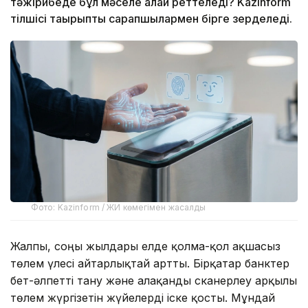
тәжірибеде бұл мәселе қалай реттеледі? Kazinform
тілшісі тақырыпты сарапшылармен бірге зерделеді.
Фото: Kazinform / ЖИ көмегімен жасалды
Жалпы, соңғы жылдары елде қолма-қол ақшасыз
төлем үлесі айтарлықтай артты. Бірқатар банктер
бет-әлпетті тану және алақанды сканерлеу арқылы
төлем жүргізетін жүйелерді іске қосты. Мұндай