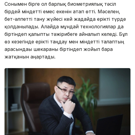
Сонымен бірге ол барлық биометриялық тәсіл
бірдей міндетті емес екенін атап өтті. Мәселен,
бет-әлпетті тану жүйесі кей жағдайда ерікті түрде
қолданылады. Алайда мұндай технологиялар да
біртіндеп қалыпты тәжірибеге айналып келеді. Бұл
өз кезегінде ерікті таңдау мен міндетті талаптың
арасындағы шекараны біртіндеп жойып бара
жатқанын аңғартады.