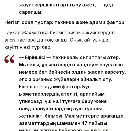
жауапкершілікті арттыру қажет, — деді
сарапшы.
Негізгі осал тұстар: техника және адами фактор
Гаухар Жахметова биометриялық жүйелердегі
әлсіз тұстарға да тоқталды. Оның айтуынша,
қауіптің екі түрі бар.
— Біріншісі — техникалық сипаттағы қатер.
Мысалы, құрылғыларды «алдау»: саусақ ізін
немесе бет бейнесін қолдан жасап көрсету,
әлсіз қорғаныс жүйелерін айналып өту.
Екіншісі — адами фактор. Бұл
қызметкерлердің қателігі, қарапайым
құпиясөзді үшінші тұлғаға беру және
пайдаланушылардың қауіп туралы
жеткілікті білмеуі. Мәліметтерге қарағанда,
азаматтардың шамамен 47 пайызы
мұндай қауіптен бейхабар, — деді ол.