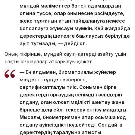
мұндай мәліметтер бөтен адамдардың
қолына түссе, олар оны несие рәсімдеуге,
жеке тұлғаның атын пайдалануға немесе
бопсалауға жұмсауы мүмкін. Кей жағдайда
деректердің шетелге бақылаусыз берілуі де
қауіп туғызады, — дейді ол.
Оның пікірінше, мұндай қауіп-қатерді азайту үшін
нақты іс-шаралар атқарылуы қажет.
— Ең алдымен, биометриялық жүйелер
міндетті түрде тексеріліп,
сертификатталуы тиіс. Сонымен бірге
деректерді қорғаудың сенімді тәсілдерін
қолдану, оған қолжетімділікті шектеу және
бірнеше деңгейлі тексеру енгізу маңызды.
Мысалы, биометриямен қатар қосымша код
қолдану қауіпсіздікті күшейтеді. Сондай-ақ
деректердің таралуына қатысты