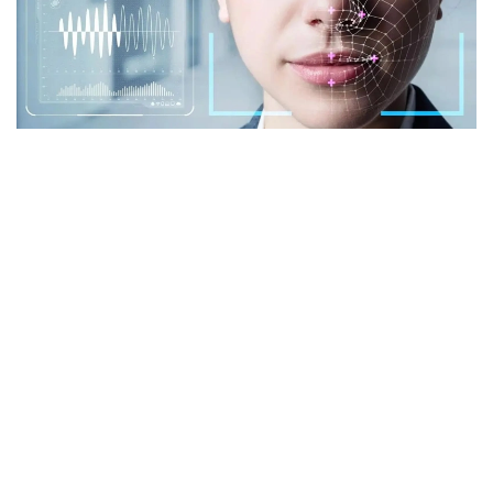
Фото: istockphoto.com
Әлемдік тәжірибе: технология бар, бірақ бәрі
бірдей сене бермейді
Биометриялық технологияларға қатысты
алаңдаушылық бекер емес. Әлемдік тәжірибе бұл
жүйелердің кей жағдайда қателік жіберіп, даулы
жағдайларға себеп болғанын көрсетіп отыр.
Мәселен, АҚШ-та бет-әлпетті тану жүйелері
адамдарды қате сәйкестендірген оқиғалар
тіркелген. Соның салдарынан тергеу барысында
жазықсыз азаматтардың аты аталған жағдайлар да
болған. Бұл ең озық алгоритмдердің өзі мінсіз емес