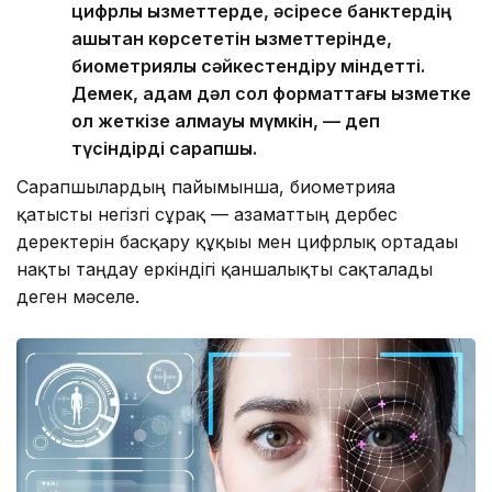
цифрлық қызметтерде, әсіресе банктердің
қашықтан көрсететін қызметтерінде,
биометриялық сәйкестендіру міндетті.
Демек, адам дәл сол форматтағы қызметке
қол жеткізе алмауы мүмкін, — деп
түсіндірді сарапшы.
Сарапшылардың пайымынша, биометрияға
қатысты негізгі сұрақ — азаматтың дербес
деректерін басқару құқығы мен цифрлық ортадағы
нақты таңдау еркіндігі қаншалықты сақталады
деген мәселе.