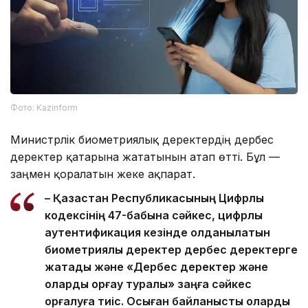
Фото: Kazinform
Министрлік биометриялық деректердің дербес
деректер қатарына жататынын атап өтті. Бұл —
заңмен қорғалатын жеке ақпарат.
– Қазақстан Республикасының Цифрлық
кодексінің 47-бабына сәйкес, цифрлық
аутентификация кезінде қолданылатын
биометриялық деректер дербес деректерге
жатады және «Дербес деректер және
оларды қорғау туралы» заңға сәйкес
қорғалуға тиіс. Осыған байланысты оларды