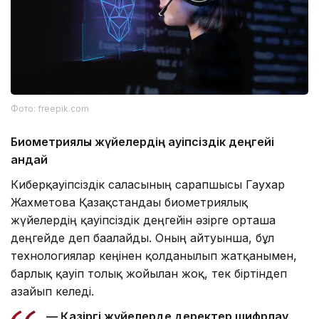
Фото: freepik.com
Биометриялық жүйелердің қауіпсіздік деңгейі
қандай
Киберқауіпсіздік саласының сарапшысы Гаухар
Жахметова Қазақстандағы биометриялық
жүйелердің қауіпсіздік деңгейін әзірге орташа
деңгейде деп бағалайды. Оның айтуынша, бұл
технологиялар кеңінен қолданылып жатқанымен,
барлық қауіп толық жойылған жоқ, тек біртіндеп
азайып келеді.
— Қазіргі жүйелерде деректер шифрлау