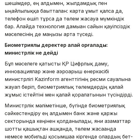
шешімдер, ең алдымен, жылдамдық пен
ыңғайлылыққа бағытталған: карта ұмыт қалса да,
телефон өшіп тұрса да төлем жасауға мүмкіндік
бар. Алайда технология дамыған сайын қауіпсіздік
мәселесінің де маңызы арта түседі.
Биометриялық деректер қалай қорғалады:
министрлік не дейді
Бұл мәселеге қатысты ҚР Цифрлық даму,
инновациялар және аэроғарыш өнеркәсібі
министрлігі Kazinform агенттігінің ресми сауалына
жауап беріп, биометриялық төлемдердің қалай
жұмыс істейтіні мен қалай қорғалатынын түсіндірді.
Министрлік мәліметінше, бүгінде биометриялық
сәйкестендіру ең алдымен банк және қаржы
секторында кеңінен қолданылады, яғни азаматтар
шотты қашықтан ашқанда, төлем жасағанда
немесе мобильді қосымшаға кіргенде олардың бет-