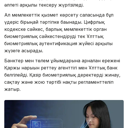
әлпеті арқылы тексеру жүргізіледі.
Ал мемлекеттік қызмет көрсету саласында бұл
үдеріс бірыңғай тәртіпке бағынады. Цифрлық
кодекске сәйкес, барлық мемлекеттік орган
биометриялық сәйкестендіруді тек Ұлттық
биометриялық аутентификация жүйесі арқылы
жүзеге асырады.
Банктер мен төлем ұйымдарына арналған ережені
Қаржы нарығын реттеу агенттігі мен Ұлттық банк
белгілейді. Қазір биометриялық деректерді жинау,
сақтау және жою тәртібі нақты регламенттеліп
жатыр.