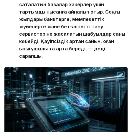
сақталатын базалар хакерлер үшін
тартымды нысанға айналып отыр. Соңғы
жылдары банктерге, мемлекеттік
жүйелерге және бет-әлпетті тану
сервистеріне жасалатын шабуылдар саны
көбейді. Қауіпсіздік артқан сайын, оған
қызығушылық та арта береді, — деді
сарапшы.