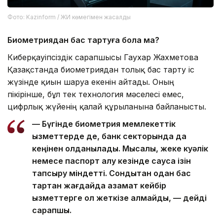
Фото: Kazinform / ЖИ көмегімен жасалды
Биометриядан бас тартуға бола ма?
Киберқауіпсіздік сарапшысы Гаухар Жахметова
Қазақстанда биометриядан толық бас тарту іс
жүзінде қиын шаруа екенін айтады. Оның
пікірінше, бұл тек технология мәселесі емес,
цифрлық жүйенің қалай құрылғанына байланысты.
— Бүгінде биометрия мемлекеттік
қызметтерде де, банк секторында да
кеңінен қолданылады. Мысалы, жеке куәлік
немесе паспорт алу кезінде саусақ ізін
тапсыру міндетті. Сондықтан одан бас
тартқан жағдайда азамат кейбір
қызметтерге қол жеткізе алмайды, — дейді
сарапшы.