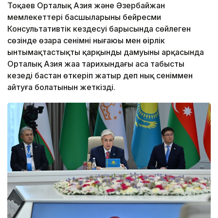
Тоқаев Орталық Азия және Әзербайжан
мемлекеттері басшыларының бейресми
Консультативтік кездесуі барысында сөйлеген
сөзінде өзара сенімнің нығаюы мен өңірлік
ынтымақтастықтың қарқынды дамуының арқасында
Орталық Азия жаңа тарихындағы аса табысты
кезеңді бастан өткеріп жатыр деп нық сеніммен
айтуға болатынын жеткізді.