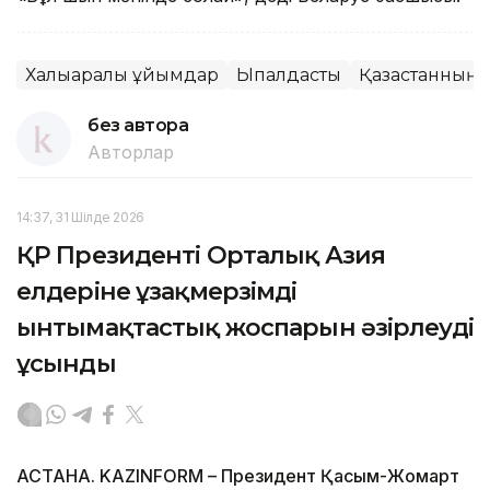
Халықаралық ұйымдар
Ықпалдастық
Қазақстанның х
без автора
Авторлар
14:37, 31 Шілде 2026
ҚР Президенті Орталық Азия
елдеріне ұзақмерзімді
ынтымақтастық жоспарын әзірлеуді
ұсынды
АСТАНА. KAZINFORM – Президент Қасым-Жомарт