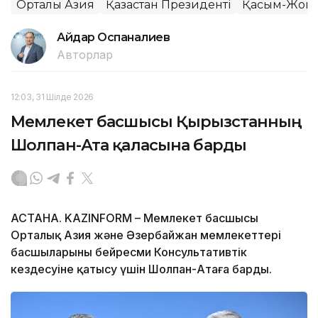
Орталық Азия
Қазақстан Президенті
Қасым-Жомар
Айдар Оспаналиев
Авторлар
12:03, 31 Шілде 2026
Мемлекет басшысы Қырғызстанның
Шолпан-Ата қаласына барды
АСТАНА. KAZINFORM – Мемлекет басшысы
Орталық Азия және Әзербайжан мемлекеттері
басшыларының бейресми Консультативтік
кездесуіне қатысу үшін Шолпан-Атаға барды.