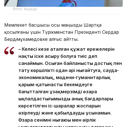
Фото: Ақорда
Мемлекет басшысы осы маңызды Шартқа
қосылғаны үшін Түрікменстан Президенті Сердар
Бердімұхамедовке алғыс айтты.
– Келесі кезең аталған құжат ережелерін
нақты іске асыру болуға тиіс деп
санаймын. Осыған байланысты достық пен
тату көршілікті одан әрі нығайтуға, сауда-
экономикалық, мәдени-гуманитарлық
қарым-қатынасты бекемдеуге
бағытталған ұзақмерзімді өзара
ықпалдастығымыздың анық бағдарлары
көрсетілген іс-шаралар жоспарын
әзірлеуді және қабылдауды ұсынамын.
Өзара сенімнің нығаюы мен өңірлік
ынтымақтастықтың қарқынды дамуының