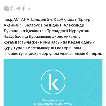
nbsp;АСТАНА. Шілденің 5-і. ҚазАқпарат /Ернұр
Ақанбай/ - Беларус Президенті Александр
Лукашенко Қазақстан Президенті Нұрсұлтан
Назарбаевқа Еуразиялық экономикалық
қоғамдастығы және оның аясында Кеден одағын
құру туралы бастамаларды көтеріп, оны
ілгерілетуге қосқан зор үлесі үшін алғысын білдірді.