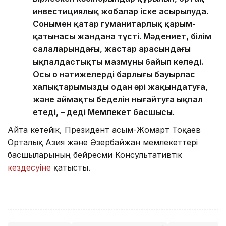
инвестициялық жобалар іске асырылуда.
Сонымен қатар гуманитарлық қарым-
қатынасы жандана түсті. Мәдениет, білім
салаларындағы, жастар арасындағы
ықпалдастықтың мазмұны байып келеді.
Осы оң нәтижелердің барлығы бауырлас
халықтарымызды одан әрі жақындатуға,
және аймақтың беделін нығайтуға ықпал
етеді, – деді Мемлекет басшысы.
Айта кетейік, Президент Қасым-Жомарт Тоқаев
Орталық Азия және Әзербайжан мемлекеттері
басшыларының бейресми Консультативтік
кездесуіне
қатысты.