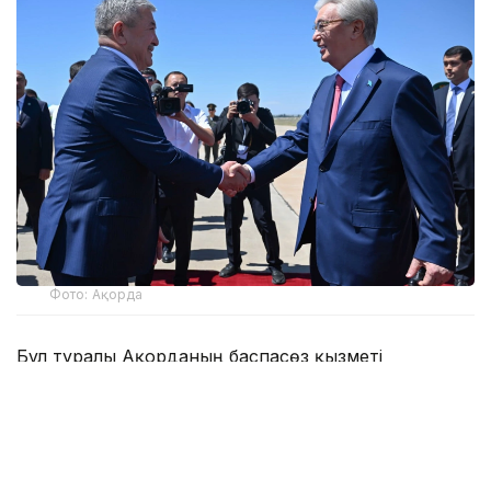
Фото: Ақорда
Бұл туралы Ақорданың баспасөз қызметі
хабарлады.