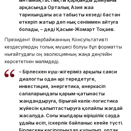
арқасында Орталық Азия жаңа
тарихындағы аса табысты кезеңді бастан
өткеріп жатыр деп нық сеніммен айтуға
болады, – деді Қасым-Жомарт Тоқаев.
Президент Әзербайжанның Консультативті
кездесулердің толық мүшесі болуы бұл форматты
нығайтудағы оң эволюцияның жаңа деңгейін
көрсететінін мәлімдеді.
– Бірлескен күш-жігеріміз арқылы саяси
диалогты одан әрі тереңдетуге,
инвестиция, энергетика, өнеркәсіп
салаларындағы қарым-қатынасты
жандандыруға, бірыңғай көлік-логистика
жүйесін қалыптастыруға қолайлы жағдай
жасалуда. Соңғы жылдары өңірішілік сауда
ұдайы өсіп, іскерлік байланыс кеңейе түсті.
Бірлескен кәсіпорындар құрылып, ортақ