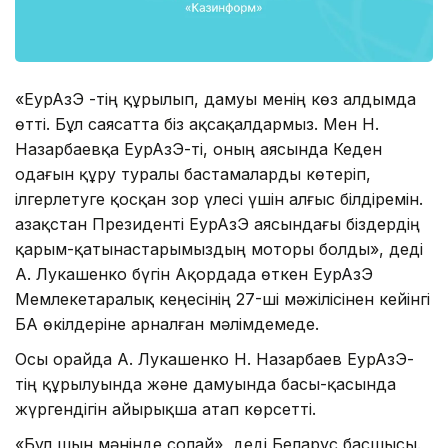
«ЕурАзЭҚ -тің құрылып, дамуы менің көз алдымда
өтті. Бұл саясатта біз ақсақалдармыз. Мен Н.
Назарбаевқа ЕурАзЭҚ-ті, оның аясында Кеден
одағын құру туралы бастамаларды көтеріп,
ілгерлетуге қосқан зор үлесі үшін алғыс білдіремін.
Қазақстан Президенті ЕурАзЭҚ аясындағы біздердің
қарым-қатынастарымыздың моторы болды», деді
А. Лукашенко бүгін Ақордада өткен ЕурАзЭҚ
Мемлекетаралық кеңесінің 27-ші мәжілісінен кейінгі
БАҚ өкілдеріне арналған мәлімдемеде.
Осы орайда А. Лукашенко Н. Назарбаев ЕурАзЭҚ-
тің құрылуында және дамуында басы-қасында
жүргендігін айырықша атап көрсетті.
«Бұл шын мәнінде солай», деді Беларус басшысы.