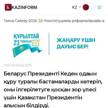
KAZINFORM
KZ
Сайлау-2026
Конституциялық реформа
Арнайы жо
Тренд:
13:57, 05 Шілде 2010
Беларус Президенті Кеден одағын
құру туралы бастамаларды көтеріп,
оны ілгерілетуге қосқан зор үлесі
үшін Қазақстан Президентін
алғысын білдірді.