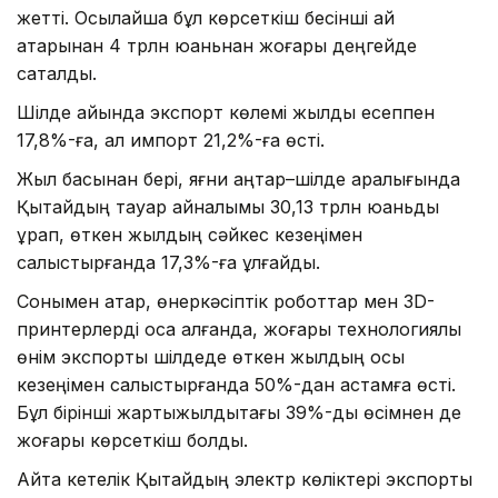
жетті. Осылайша бұл көрсеткіш бесінші ай
қатарынан 4 трлн юаньнан жоғары деңгейде
сақталды.
Шілде айында экспорт көлемі жылдық есеппен
17,8%-ға, ал импорт 21,2%-ға өсті.
Жыл басынан бері, яғни қаңтар–шілде аралығында
Қытайдың тауар айналымы 30,13 трлн юаньды
құрап, өткен жылдың сәйкес кезеңімен
салыстырғанда 17,3%-ға ұлғайды.
Сонымен қатар, өнеркәсіптік роботтар мен 3D-
принтерлерді қоса алғанда, жоғары технологиялық
өнім экспорты шілдеде өткен жылдың осы
кезеңімен салыстырғанда 50%-дан астамға өсті.
Бұл бірінші жартыжылдықтағы 39%-дық өсімнен де
жоғары көрсеткіш болды.
Айта кетелік Қытайдың электр көліктері экспорты