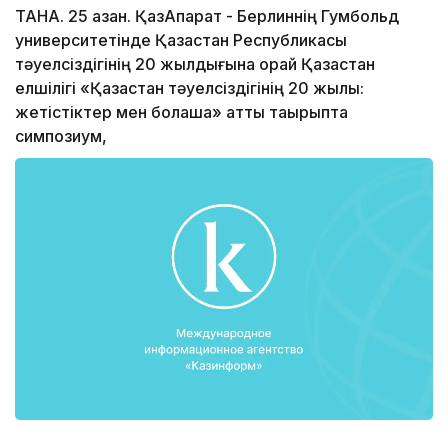
ТАНА. 25 қазан. ҚазАқпарат - Берлиннің Гумбольд
университетінде Қазақстан Республикасы
тәуелсіздігінің 20 жылдығына орай Қазақстан
елшілігі «Қазақстан тәуелсіздігінің 20 жылы:
жетістіктер мен болашақ» атты тақырыпта
симпозиум,