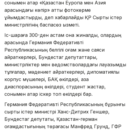
сонымен қатар «Қазақстан Еуропа мен Азия
арасындағы көпір» атты фотокөрме
ұйымдастырды, деп хабарлайды ҚР Сыртқы істер
министрлігінің баспасөз қызметі.
Іс-шараға 300-ден астам қонақ жиналды, олардың
арасында Германия Федеративті
Республикасының белгілі қоғам және саяси
қайраткерлері, Бундестаг депутаттары,
министрліктер мен ведомстволардағы лауазымды
тұлғалар, мәдениет қайраткерлері, дипоматиялық
корпус мүшелері, БАҚ өкілдері, қазақ
диаспорасының өкілдері, студент жастар,
сонымен қатар іскер топ өкілдері бар.
Германия Федеративті Республикасының бұрынғы
сыртқы істер министрі Ханс-Дитрих Геншер,
Бундестаг депутаты, Қазақстан-герман
қоғамдастығының төрағасы Манфред Грунд, ГФР