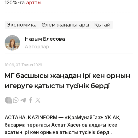
120%-ға
артты
.
Экономика
Әлем жаңалықтары
Қытай
Назым Бөлесова
Авторлар
18:06, 07 Тамыз 2026
ҚМГ басшысы жаңадан ірі кен орнын
игеруге қатысты түсінік берді
АСТАНА. KAZINFORM — «ҚазМұнайГаз» ҰК АҚ
басқарма төрағасы Асхат Хасенов алдағы іске
асатын ірі кен орнына қатысты түсінік берді.