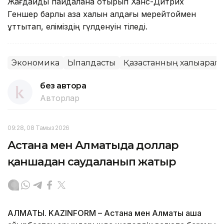
Жағдайды пайдалана отырып Ханс-Дитрих
Геншер барлық қазақ халқын алдағы мерейтоймен
құттықтап, еліміздің гүлденуін тіледі.
Экономика
Ықпалдастық
Қазақстанның халықаралық
без автора
Авторлар
09:28, 08 Тамыз 2026
Астана мен Алматыда доллар
қаншадан саудаланып жатыр
АЛМАТЫ. KAZINFORM – Астана мен Алматы ақша