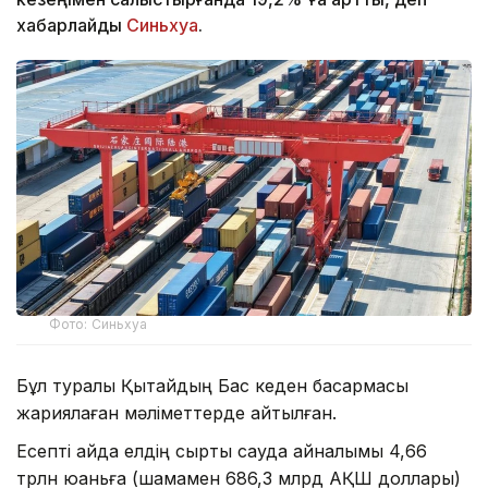
хабарлайды
Синьхуа
.
Фото: Синьхуа
Бұл туралы Қытайдың Бас кеден басқармасы
жариялаған мәліметтерде айтылған.
Есепті айда елдің сыртқы сауда айналымы 4,66
трлн юаньға (шамамен 686,3 млрд АҚШ доллары)