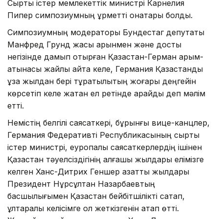
Сыртқы істер мемлекеттік министрі Карнелия
Пипер симпозиумның құрметті қонақтары болды.
Симпозиумның модераторы Бундестаг депутаты
Манфред Грунд жақсы қарқынмен және достық
негізінде дамып отырған Қазақстан-Герман қарым-
қатынасы жайлы айта келе, Германия Қазақстанды
ұзақ жылдан бері тұрақтылықтың жоғары деңгейін
көрсетіп келе жатқан ел ретінде қарайды деп мәлім
етті.
Немістің белгілі саясаткері, бұрынғы вице-канцлер,
Германия Федеративті Республикасының сыртқы
істер министрі, еуропалық саясаткерлердің ішінен
Қазақстан тәуелсіздігінің алғашқы жылдары елімізге
келген Ханс-Дитрих Геншер азаттық жылдары
Президент Нұрсұлтан Назарбаевтың
басшылығымен Қазақстан бейбітшілікті сақтап,
ұлтаралық келісімге қол жеткізгенін атап өтті.