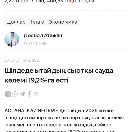
2,22 теңгеге өсіп, 469,93
теңге болды
.
Доллар
Теңге
Экономика
Досбол Атажан
Авторлар
23:50, 07 Тамыз 2026
Шілдеде Қытайдың сыртқы сауда
көлемі 19,2%-ға өсті
АСТАНА. KAZINFORM – Қытайдың 2026 жылғы
шілдедегі импорт және экспорттың жалпы көлемі
юаньмен есептегенде өткен жылдың сәйкес
кезеңімен салыстырғанда 19,2%-ға артты, деп