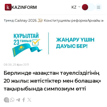
KAZINFORM
KZ
Сайлау-2026
Конституциялық реформа
Арнайы жо
Тренд:
08:39, 25 Қазан 2011
Берлинде «Қазақстан тәуелсіздігінің
20 жылы: жетістіктер мен болашақ»
тақырыбында симпозиум өтті