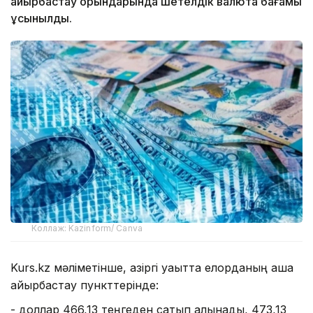
айырбастау орындарында шетелдік валюта бағамы
ұсынылды.
Коллаж: Kazinform/ Canva
Kurs.kz мәліметінше, қазіргі уақытта елорданың ақша
айырбастау пункттерінде:
- доллар 466,13 теңгеден сатып алынады, 473,13