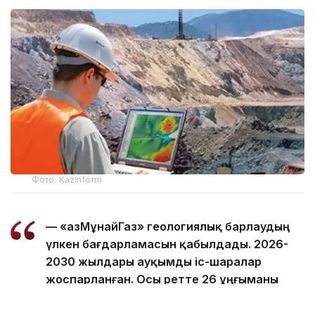
Фото: Kazinform
— «ҚазМұнайГаз» геологиялық барлаудың
үлкен бағдарламасын қабылдады. 2026-
2030 жылдары ауқымды іс-шаралар
жоспарланған. Осы ретте 26 ұңғыманы
бұрғылау қарастырылған. Бірқатар
учаскеде сейсмикалық барлау қамтылады,