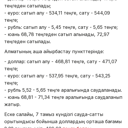
теңгеден сатылады;
- еуро: сатып алу - 534,11 теңге, сату - 544,09
теңге;
- рубль: сатып алу - 5,45 теңге, сату - 5,65 теңге;
- юань 68,78 теңгеден сатып алынады, 72,97
теңгеден сатылады.
Алматының ақша айырбастау пункттерінде:
- доллар: сатып алу - 468,81 теңге, сату - 471,07
теңге;
- еуро: сатып алу - 537,95 теңге, сату - 543,25
теңге;
- рубль 5,52 - 5,65 теңге аралығында саудаланады.
- юань 68,81 - 71,34 теңге аралығында саудаланып
жатыр.
Еске салайық, 7 тамыз күндізгі сауда-саттық
қорытындысы бойынша доллардың орташа бағамы