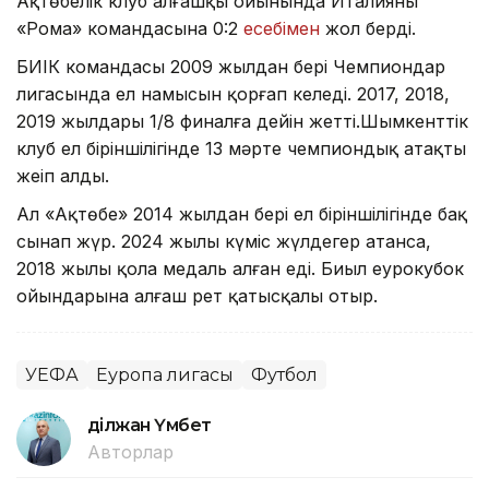
Ақтөбелік клуб алғашқы ойынында Италияның
«Рома» командасына 0:2
есебімен
жол берді.
БИІК командасы 2009 жылдан бері Чемпиондар
лигасында ел намысын қорғап келеді. 2017, 2018,
2019 жылдары 1/8 финалға дейін жетті.Шымкенттік
клуб ел біріншілігінде 13 мәрте чемпиондық атақты
жеңіп алды.
Ал «Ақтөбе» 2014 жылдан бері ел біріншілігінде бақ
сынап жүр. 2024 жылы күміс жүлдегер атанса,
2018 жылы қола медаль алған еді. Биыл еурокубок
ойындарына алғаш рет қатысқалы отыр.
УЕФА
Еуропа лигасы
Футбол
Әділжан Үмбет
Авторлар