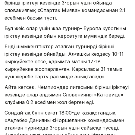
бірінші іріктеуі кезеңінде 3-орын үшін ойында
словакиялық «Спартак Миява» командасынан 2:1
есебімен басым түсті.
Бұл жеңіс олар үшін жаңа турнир- Еуропа кубогының
іріктеу кезеңінде ойын көрсетуге мүмкіндік береді.
Енді шымкенттіктер аталған турнирдің бірінші
іріктеу кезеңінде ойнайды. Алғашқы кездесу 10-11
қыркүйекте өтсе, қарымта матчы 17-18
қыркүйекке жоспарланған. Қарсыласы 31 тамыз
күні жеребе тарту рәсімінде анықталады.
Айта кетсек, Чемпиондар лигасының бірінші іріктеуі
кезеңінде олар алдымен Словенияның «Катовице»
клубына 0:2 есебімен жол берген еді.
Сондай-ақ бүгін сағат 18:00-де қазақстандық
«Ақтөбе» Данияның «Норшеланн» командасымен
аталған турнирде 3-орын үшін сайысқа түседі.