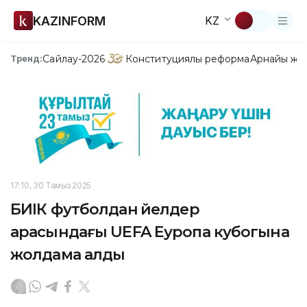
KAZINFORM
KZ
Сайлау-2026
Конституциялық реформа
Арнайы жо
Тренд:
17:10, 30 Тамыз 2025
БИІК футболдан әйелдер
арасындағы UEFA Еуропа кубогына
жолдама алды