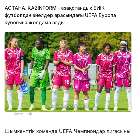
АСТАНА. KAZINFORM - Қазақстандық БИІК
футболдан әйелдер арасындағы UEFA Еуропа
кубогына жолдама алды.
Фото: ҚФФ
Шымкенттік команда UEFA Чемпиондар лигасының