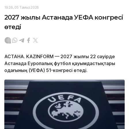
19:26, 05 Тамыз 2026
2027 жылы Астанада УЕФА конгресі
өтеді
АСТАНА. KAZINFORM — 2027 жылғы 22 сәуірде
Астанада Еуропалық футбол қауымдастықтары
одағының (УЕФА) 51-конгресі өтеді.