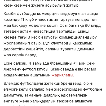
кезең-кезеңімен жүзеге асырылып жатыр.
Кәсіби футболды коммерцияландырудың алғашқы
кезеңінде 11 клуб инвестиция тартуға негізделген
жаңа басқару моделіне көшті. Осы бағытқа 80 млрд
теңгеден астам инвестиция тартылды. Екінші
кезеңде тағы 8 кәсіби клубты коммерцияландыру
жоспарланып отыр. Бұл клубтардың қаржылық
дербестігін күшейтіп, саланың тұрақты дамуына
жаңа серпін береді.
Еске салсақ, 4 тамызда Францияның «Пари Сен-
Жермен» футбол клубы Қазақстанда өзінің ресми
академиясын ашатынын
жариялады
.
Әлемдік футболдағы жетекші брендтердің бірінің
елімізге келуі балалар мен жасөспірімдер футболын
дамытуға, заманауи даярлық әдістемелерін
енгізуге және халықаралық тәжірибе алмасуға