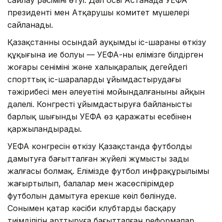
президенті мен Атқарушы комитет мүшелері
сайланады.
Қазақстанның осындай ауқымды іс-шараны өткізу
құқығына ие болуы — УЕФА-ның елімізге білдірген
жоғары сенімінің және халықаралық деңгейдегі
спорттық іс-шараларды ұйымдастырудағы
тәжірибесі мен әлеуетінің мойындалғанының айқын
дәлелі. Конгресті ұйымдастыруға байланысты
барлық шығынды УЕФА өз қаражаты есебінен
қаржыландырады.
УЕФА конгресін өткізу Қазақстанда футболды
дамытуға бағытталған жүйелі жұмыстың заңды
жалғасы болмақ. Елімізде футбол инфрақұрылымы
жаңғыртылып, балалар мен жасөспірімдер
футболын дамытуға ерекше көңіл бөлінуде.
Сонымен қатар кәсіби клубтарды басқару
тиімділігін арттыруға бағытталған реформалар