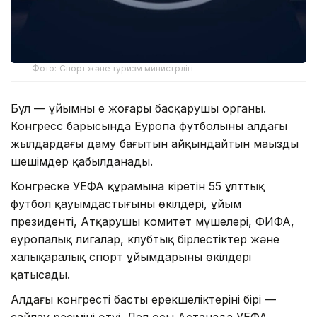
Фото: Спорт және туризм министрлігі
Бұл — ұйымның ең жоғары басқарушы органы.
Конгресс барысында Еуропа футболының алдағы
жылдардағы даму бағытын айқындайтын маңызды
шешімдер қабылданады.
Конгреске УЕФА құрамына кіретін 55 ұлттық
футбол қауымдастығының өкілдері, ұйым
президенті, Атқарушы комитет мүшелері, ФИФА,
еуропалық лигалар, клубтық бірлестіктер және
халықаралық спорт ұйымдарының өкілдері
қатысады.
Алдағы конгрестің басты ерекшеліктерінің бірі —
сайлау рәсімінің өтуі. Дәл осы Астанада УЕФА