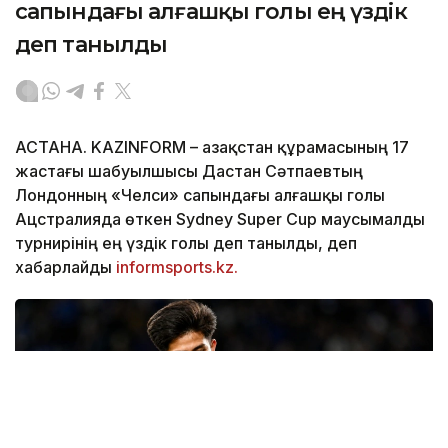
сапындағы алғашқы голы ең үздік
деп танылды
АСТАНА. KAZINFORM – Қазақстан құрамасының 17
жастағы шабуылшысы Дастан Сәтпаевтың
Лондонның «Челси» сапындағы алғашқы голы
Ацстралияда өткен Sydney Super Cup маусымалды
турнирінің ең үздік голы деп танылды, деп
хабарлайды
informsports.kz.