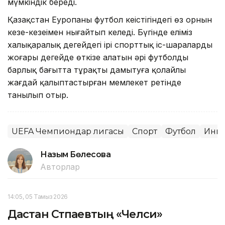
мүмкіндік береді.
Қазақстан Еуропаның футбол кеңістігіндегі өз орнын
кезең-кезеңімен нығайтып келеді. Бүгінде еліміз
халықаралық деңгейдегі ірі спорттық іс-шараларды
жоғары деңгейде өткізе алатын әрі футболды
барлық бағытта тұрақты дамытуға қолайлы
жағдай қалыптастырған мемлекет ретінде
танылып отыр.
UEFA Чемпиондар лигасы
Спорт
Футбол
Инве
Назым Бөлесова
Авторлар
14:05, 05 Тамыз 2026
Дастан Сәтпаевтың «Челси»