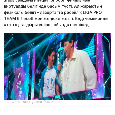
виртуалды бөлігінде басым түсті. Ал жарыстың
физикалық бөлігі – лазертагта ресейлік LIGA PRO
TEAM 6:1 есебімен жеңіске жетті. Енді чемпиондық
атақтың тағдыры үшінші ойында шешіледі.
Фото: Әділ Нұртазин/Kazinform