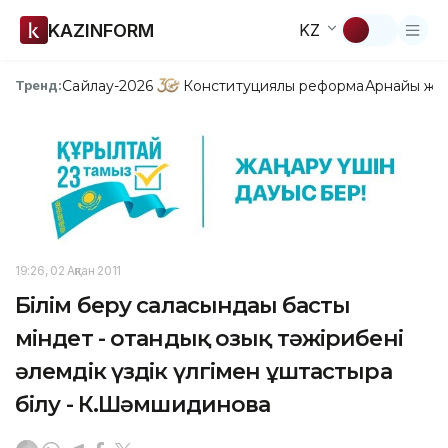
KAZINFORM
KZ
Сайлау-2026
Конституциялық реформа
Арнайы жо
Тренд:
19:26, 02 Ақпан 2011
Білім беру саласындағы басты
міндет - отандық озық тәжірибені
әлемдік үздік үлгімен ұштастыра
білу - К.Шәмшидинова