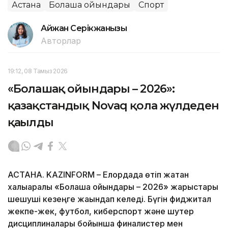
Астана
Болашақ ойындары
Спорт
Айжан Серікжанқызы
Авторлар
19:12, 08 Тамыз 2026
«Болашақ ойындары – 2026»:
қазақстандық Novaq қола жүлдеден
қағылды
АСТАНА. KAZINFORM – Елордада өтіп жатқан
халықаралық «Болашақ ойындары – 2026» жарыстары
шешуші кезеңге жақындап келеді. Бүгін фиджитал
жекпе-жек, футбол, киберспорт және шутер
дисциплиналары бойынша финалистер мен