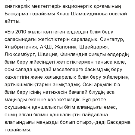
зияткерлік мектептері» акционерлік қоғамының
Басқарма төрайымы Күләш Шамшидинова осылай
айтты.
«Біз 2010 жылы көптеген елдердің білім беру
саласындағы жетістіктерін сараладық. Сингапур,
Ұлыбритания, АҚШ, Жапония, Швейцария,
Люксембург, Швеция, Финляндия сияқты елдердің
білім беру жүйесіндегі жетістіктермен таныса келе,
осы салада қандай мәселелерге басымдық беру
қажеттігін және халықаралық білім беру жүйелерінің
артықшылықтарын анықтадық. Осы арқылы біз
білім беру ісінің нәтижесін бағалай білудің аса
маңызды екеніне көз жеткіздік. Бұл ретте
оқушының қаншалықты білім алғандығы емес,
оның алған білімін қаншалықты пайдалана
алатындығы маңызды болып отыр»,-деді Басқарма
төрайымы.