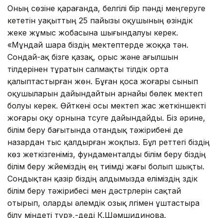
Оның сөзіне қарағанда, белгілі бір пәнді меңгеруге
кететін уақыттың 25 пайызы оқушының өзіндік
жеке жұмыс жобасына шығындалуы керек.
«Мұндай шара біздің мектептерде жоққа тән.
Сондай-ақ бізге қазақ, орыс және ағылшын
тілдерінен тұратын салмақты тілдік орта
қалыптастырған жөн. Бұған қоса жоғары сынып
оқушыларын дайындайтын арнайы бөлек мектеп
болуы керек. Өйткені осы мектеп жас жеткіншекті
жоғары оқу орнына түсуге дайындайды. Біз әрине,
білім беру бағытында отандық тәжірибені де
назардан тыс қалдырған жоқпыз. Бұл реттегі біздің
көз жеткізгеніміз, фундаменталды білім беру біздің
білім беру жүйеміздің ең тиімді жағы болып шықты.
Сондықтан қазір біздің алдымызда еліміздің үздік
білім беру тәжірибесі мен дәстүрлерін сақтай
отырып, оларды әлемдік озық үлгімен ұштастыра
білу міндеті тұр»,-деді К.Шәмшидинова.