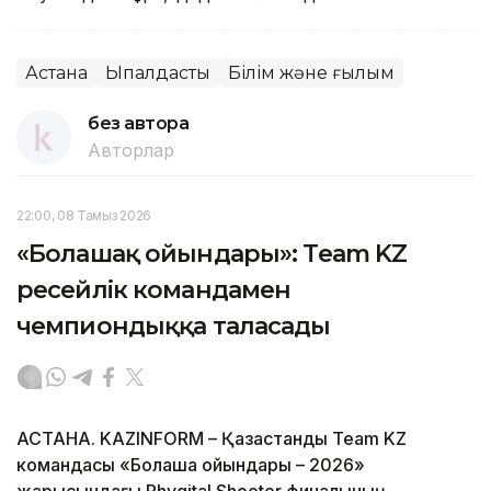
Астана
Ықпалдастық
Білім және ғылым
без автора
Авторлар
22:00, 08 Тамыз 2026
«Болашақ ойындары»: Team KZ
ресейлік командамен
чемпиондыққа таласады
АСТАНА. KAZINFORM – Қазақстандық Team KZ
командасы «Болашақ ойындары – 2026»
жарысындағы Phygital Shooter финалының