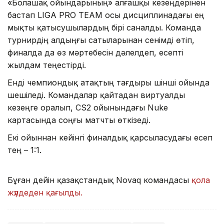
«Болашақ ойындарының» алғашқы кезеңдерінен
бастап LIGA PRO TEAM осы дисциплинадағы ең
мықты қатысушылардың бірі саналды. Команда
турнирдің алдыңғы сатыларынан сенімді өтіп,
финалда да өз мәртебесін дәлелдеп, есепті
жылдам теңестірді.
Енді чемпиондық атақтың тағдыры үшінші ойында
шешіледі. Командалар қайтадан виртуалды
кезеңге оралып, CS2 ойынындағы Nuke
картасында соңғы матчты өткізеді.
Екі ойыннан кейінгі финалдық қарсыласудағы есеп
тең – 1:1.
Бұған дейін қазақстандық Novaq командасы
қола
жүлдеден қағылды.