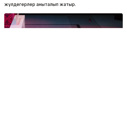
жүлдегерлер анықталып жатыр.
Фото: Gofuture.games
Бүгін Phygital Fighting дисциплинасы бойынша
жарыстар жалғасып жатыр. Спортшылар алдымен
консольдік ойында күш сынасып, кейін аралас
жекпе-жек алаңында кездеседі. Виртуалды