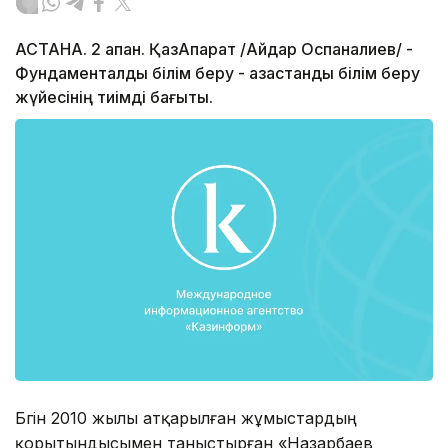
АСТАНА. 2 ақпан. ҚазАқпарат /Айдар Оспаналиев/ -
Фундаменталдық білім беру - қазақстандық білім беру
жүйесінің тиімді бағыты.
Бүгін 2010 жылы атқарылған жұмыстардың
қорытындысымен таныстырған «Назарбаев