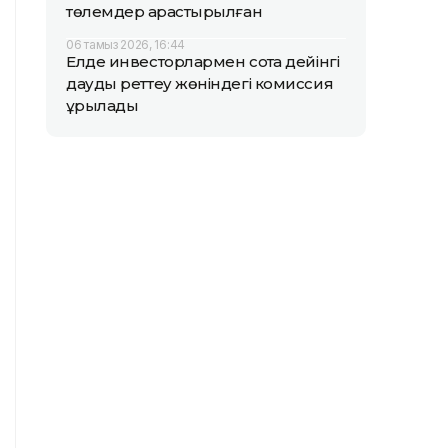
төлемдер қарастырылған
06 тамыз 2026, 16:44
Елде инвесторлармен сотқа дейінгі
дауды реттеу жөніндегі комиссия
құрылады