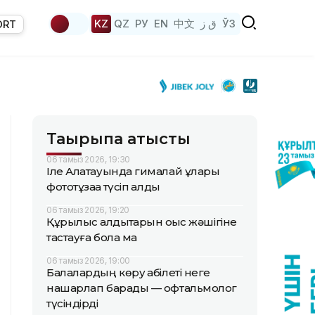
KZ
QZ
РУ
EN
中文
ق ز
ЎЗ
ORT
Тақырыпқа қатысты
06 тамыз 2026, 19:30
Іле Алатауында гималай ұлары
фототұзаққа түсіп қалды
06 тамыз 2026, 19:20
Құрылыс қалдықтарын қоқыс жәшігіне
тастауға бола ма
06 тамыз 2026, 19:00
Балалардың көру қабілеті неге
нашарлап барады — офтальмолог
түсіндірді