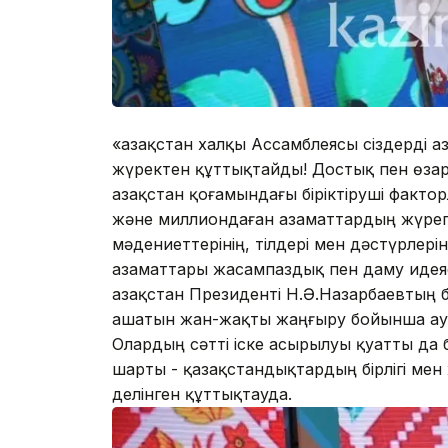
«Қазақстан халқы Ассамблеясы сіздерді Қа
жүректен құттықтайды! Достық пен өзара
Қазақстан қоғамындағы біріктіруші факто
және миллиондаған азаматтардың жүрегін
мәдениеттерінің, тілдері мен дәстүрлері
азаматтары жасампаздық пен даму идеяс
Қазақстан Президенті Н.Ә.Назарбаевтың
ашатын жан-жақты жаңғыру бойынша ауқ
Олардың сәтті іске асырылуы қуатты да 
шарты - қазақстандықтардың бірлігі мен
делінген құттықтауда.