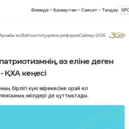
Әлемде
Қазақстан
Саясат
Талдау
SP
Арнайы жоба
Конституциялық реформа
Сайлау-2026
қ патриотизмнің, өз еліне деген
 - ҚХА кеңесі
ың бірлігі күні мірекесіне орай ел
леясының өкілдері де құттықтады.