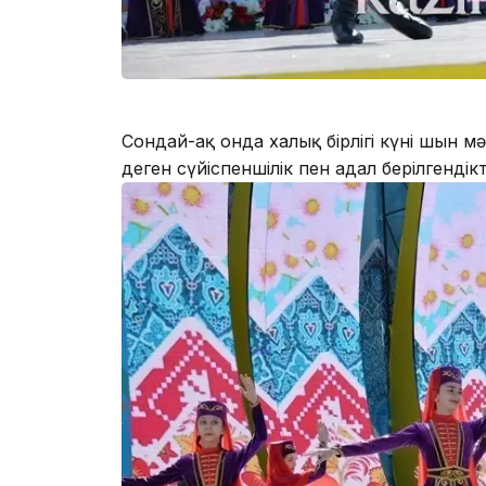
Сондай-ақ онда халық бірлігі күні шын м
деген сүйіспеншілік пен адал берілгенді