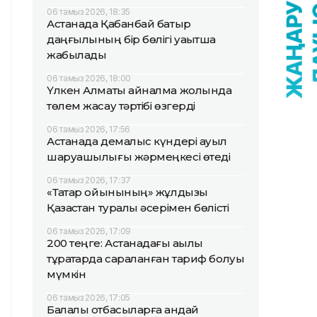
06 тамыз 2026, 18:35
Астанада Қабанбай батыр
даңғылының бір бөлігі уақытша
жабылады
06 тамыз 2026, 18:00
Үлкен Алматы айналма жолында
төлем жасау тәртібі өзгерді
06 тамыз 2026, 17:56
Астанада демалыс күндері ауыл
шаруашылығы жәрмеңкесі өтеді
06 тамыз 2026, 17:37
«Тақтар ойынының» жұлдызы
Қазақстан туралы әсерімен бөлісті
06 тамыз 2026, 17:09
200 теңге: Астанадағы ақылы
тұрақтарда сараланған тариф болуы
мүмкін
06 тамыз 2026, 17:05
Балалы отбасыларға қандай