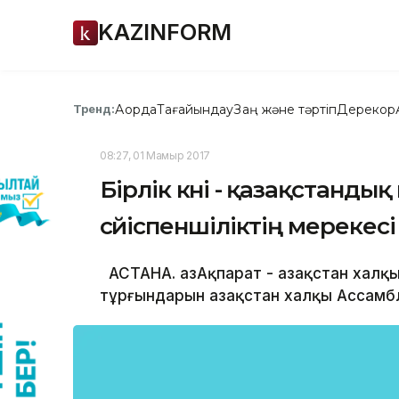
KAZINFORM
Ақорда
Тағайындау
Заң және тәртіп
Дерекқор
Тренд:
08:27, 01 Мамыр 2017
Бірлік күні - қазақстанды
сүйіспеншіліктің мерекесі
АСТАНА. ҚазАқпарат - Қазақстан халқын
тұрғындарын Қазақстан халқы Ассамб