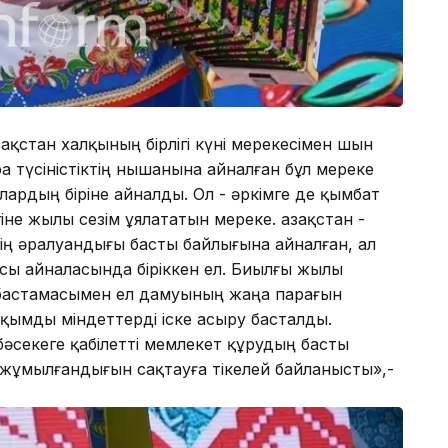
зақстан халқының бірлігі күні мерекесімен шын
 түсіністіктің нышанына айналған бұл мереке
рлардың біріне айналды. Ол - әркімге де қымбат
е жылы сезім ұялататын мереке. Қазақстан -
нің әралуандығы басты байлығына айналған, ал
ы айналасында біріккен ел. Биылғы жылы
 бастамасымен ел дамуының жаңа парағын
ымды міндеттерді іске асыру басталды.
бәсекеге қабілетті мемлекет құрудың басты
 жұмылғандығын сақтауға тікелей байланысты»,-