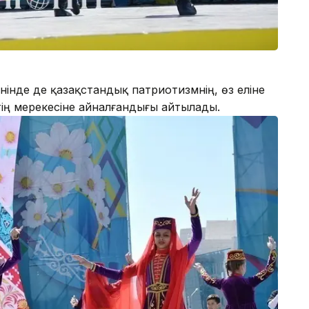
әнінде де қазақстандық патриотизмнің, өз еліне
ктің мерекесіне айналғандығы айтылады.