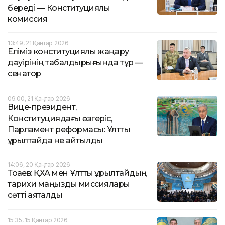
береді — Конституциялық
комиссия
13:49, 21 Қаңтар 2026
Еліміз конституциялық жаңару
дәуірінің табалдырығында тұр —
сенатор
09:00, 21 Қаңтар 2026
Вице-президент,
Конституциядағы өзгеріс,
Парламент реформасы: Ұлттық
құрылтайда не айтылды
14:06, 20 Қаңтар 2026
Тоқаев: ҚХА мен Ұлттық құрылтайдың
тарихи маңызды миссиялары
сәтті аяқталды
15:35, 15 Қаңтар 2026