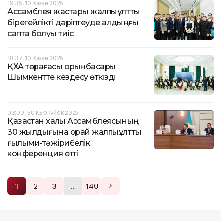
19:35, 10 Қазан 2025
Ассамблея жастары жалпыұлттық
бірегейлікті дәріптеуде алдыңғы
сапта болуы тиіс
18:37, 10 Қазан 2025
ҚХА төрағасы орынбасары
Шымкентте кездесу өткізді
03:00, 30 Қыркүйек 2025
Қазақстан халқы Ассамблеясының
30 жылдығына орай жалпыұлттық
ғылыми-тәжірибелік
конференция өтті
…
1
2
3
140