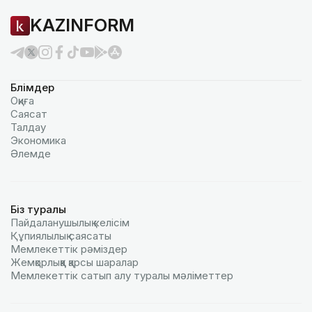
KAZINFORM
Бөлімдер
Оқиға
Саясат
Талдау
Экономика
Әлемде
Біз туралы
Пайдаланушылық келiciм
Құпиялылық саясаты
Мемлекеттік рәміздер
Жемқорлыққа қарсы шаралар
Мемлекеттік сатып алу туралы мәлiметтер