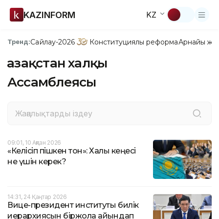
KAZINFORM
KZ
Сайлау-2026
Конституциялық реформа
Арнайы жо
Тренд:
Қазақстан халқы
Ассамблеясы
09:01, 10 Ақпан 2026
«Келісіп пішкен тон»: Халық кеңесі
не үшін керек?
14:31, 24 Қаңтар 2026
Вице-президент институты билік
иерархиясын біржола айқындап