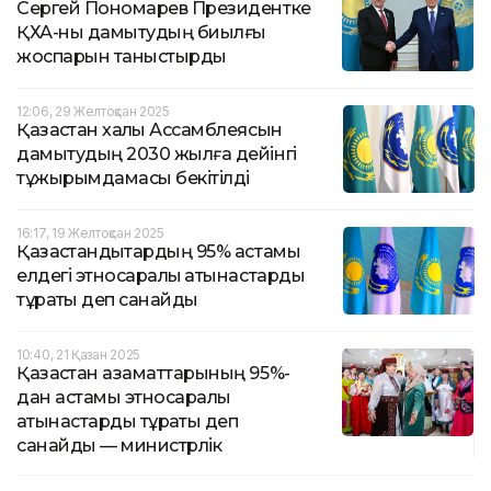
Сергей Пономарев Президентке
ҚХА-ны дамытудың биылғы
жоспарын таныстырды
12:06, 29 Желтоқсан 2025
Қазақстан халқы Ассамблеясын
дамытудың 2030 жылға дейінгі
тұжырымдамасы бекітілді
16:17, 19 Желтоқсан 2025
Қазақстандықтардың 95% астамы
елдегі этносаралық қатынастарды
тұрақты деп санайды
10:40, 21 Қазан 2025
Қазақстан азаматтарының 95%-
дан астамы этносаралық
қатынастарды тұрақты деп
санайды — министрлік