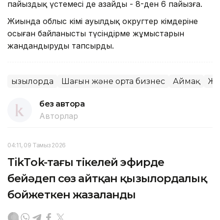
пайыздық үстемесі де азайды - 8-ден 6 пайызға.
Жиында облыс әкімі ауылдық округтер әкімдеріне
осыған байланысты түсіндірме жұмыстарын
жандандыруды тапсырды.
Қызылорда
Шағын және орта бизнес
Аймақ
Жұ
без автора
Авторлар
04:11, 09 Тамыз 2026
TikТok-тағы тікелей эфирде
бейәдеп сөз айтқан қызылордалық
бойжеткен жазаланды