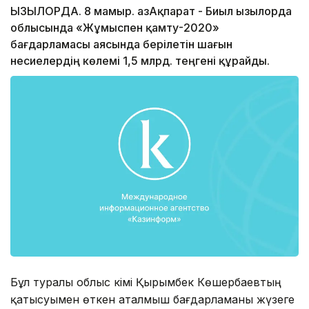
ҚЫЗЫЛОРДА. 8 мамыр. ҚазАқпарат - Биыл Қызылорда
облысында «Жұмыспен қамту-2020»
бағдарламасы аясында берілетін шағын
несиелердің көлемі 1,5 млрд. теңгені құрайды.
Бұл туралы облыс әкімі Қырымбек Көшербаевтың
қатысуымен өткен аталмыш бағдарламаны жүзеге