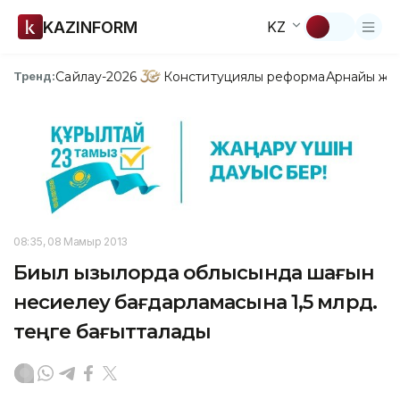
KAZINFORM
KZ
Сайлау-2026
Конституциялық реформа
Арнайы жо
Тренд:
08:35, 08 Мамыр 2013
Биыл Қызылорда облысында шағын
несиелеу бағдарламасына 1,5 млрд.
теңге бағытталады