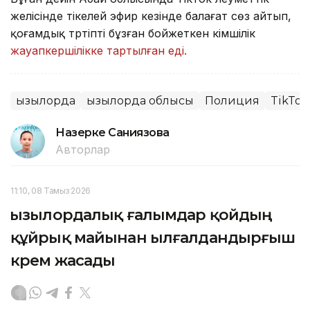
желісінде тікелей эфир кезінде балағат сөз айтып,
қоғамдық тәртіпті бұзған бойжеткен әкімшілік
жауапкершілікке тартылған еді.
Қызылорда
Қызылорда облысы
Полиция
TikTok
Назерке Саниязова
Авторлар
11:10, 08 Тамыз 2026
Қызылордалық ғалымдар қойдың
құйрық майынан ылғалдандырғыш
крем жасады