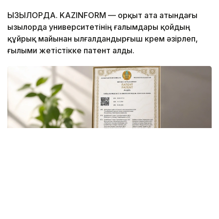
ҚЫЗЫЛОРДА. KAZINFORM — Қорқыт ата атындағы
Қызылорда университетінің ғалымдары қойдың
құйрық майынан ылғалдандырғыш крем әзірлеп,
ғылыми жетістікке патент алды.
Фото Гүлмира Абызбекованың жеке архивінен
Бұл — университеттің Толыбек Қуанышбаев