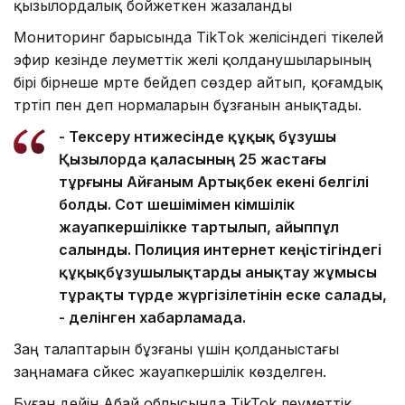
қызылордалық бойжеткен жазаланды
Мониторинг барысында TikТok желісіндегі тікелей
эфир кезінде әлеуметтік желі қолданушыларының
бірі бірнеше мәрте бейәдеп сөздер айтып, қоғамдық
тәртіп пен әдеп нормаларын бұзғанын анықтады.
- Тексеру нәтижесінде құқық бұзушы
Қызылорда қаласының 25 жастағы
тұрғыны Айғаным Артықбек екені белгілі
болды. Сот шешімімен әкімшілік
жауапкершілікке тартылып, айыппұл
салынды. Полиция интернет кеңістігіндегі
құқықбұзушылықтарды анықтау жұмысы
тұрақты түрде жүргізілетінін еске салады,
- делінген хабарламада.
Заң талаптарын бұзғаны үшін қолданыстағы
заңнамаға сәйкес жауапкершілік көзделген.
Бұған дейін Абай облысында TikTok әлеуметтік