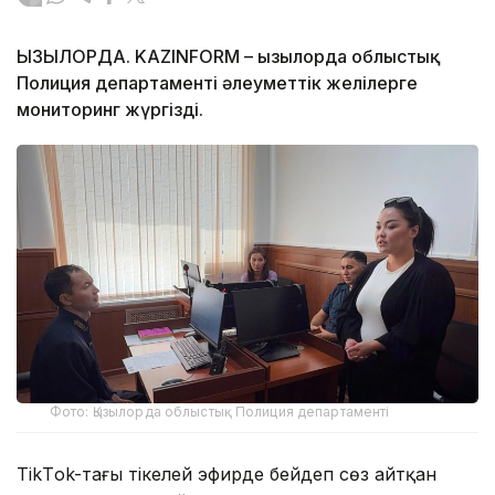
ҚЫЗЫЛОРДА. KAZINFORM – Қызылорда облыстық
Полиция департаменті әлеуметтік желілерге
мониторинг жүргізді.
Фото: Қызылорда облыстық Полиция департаменті
TikТok-тағы тікелей эфирде бейәдеп сөз айтқан