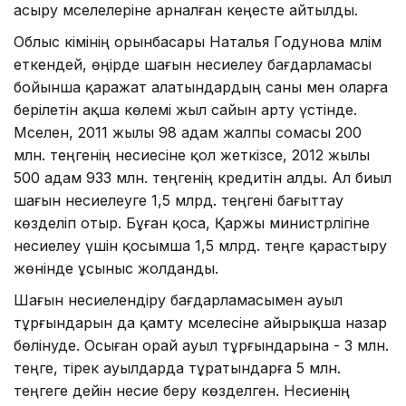
асыру мәселелеріне арналған кеңесте айтылды.
Облыс әкімінің орынбасары Наталья Годунова мәлім
еткендей, өңірде шағын несиелеу бағдарламасы
бойынша қаражат алатындардың саны мен оларға
берілетін ақша көлемі жыл сайын арту үстінде.
Мәселен, 2011 жылы 98 адам жалпы сомасы 200
млн. теңгенің несиесіне қол жеткізсе, 2012 жылы
500 адам 933 млн. теңгенің кредитін алды. Ал биыл
шағын несиелеуге 1,5 млрд. теңгені бағыттау
көзделіп отыр. Бұған қоса, Қаржы министрлігіне
несиелеу үшін қосымша 1,5 млрд. теңге қарастыру
жөнінде ұсыныс жолданды.
Шағын несиелендіру бағдарламасымен ауыл
тұрғындарын да қамту мәселесіне айырықша назар
бөлінуде. Осыған орай ауыл тұрғындарына - 3 млн.
теңге, тірек ауылдарда тұратындарға 5 млн.
теңгеге дейін несие беру көзделген. Несиенің