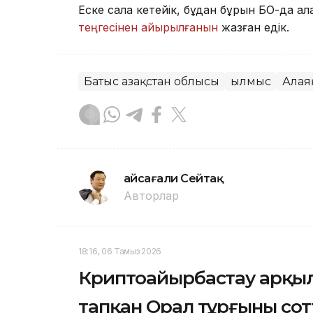
Еске сала кетейік, бұдан бұрын БҚО-да ал
теңгесінен айырылғанын
жазған едік.
Батыс Қазақстан облысы
Қылмыс
Алая
Ғайсағали Сейтақ
Авторлар
18:16, 06 Тамыз 2026
Криптоайырбастау арқылы
тапқан Орал тұрғыны со