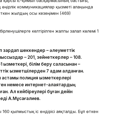
а қарсы іс-қимыл басқармасының бастығы,
ң өңірлік коммуникациялар қызметі алаңында
 өткен жылдың осы кезеңімен (469)
ірленушілерге келтірілген жалпы залал көлемі 1
өп зардап шеккендер – әлеуметтік
мыссыздар – 201, зейнеткерлер – 108.
 қызметкері, білім беру саласынан –
ттік қызметшілерден 7 адам алданған.
 астамы полиция қызметкерлері
ген немесе интернет-алаяқтардың
ан. Ал кейбіреулері бұған дейін
 деді А.Мұсағалиев.
160 қылмыстық іс өндірісі аяқталды. Бұл өткен