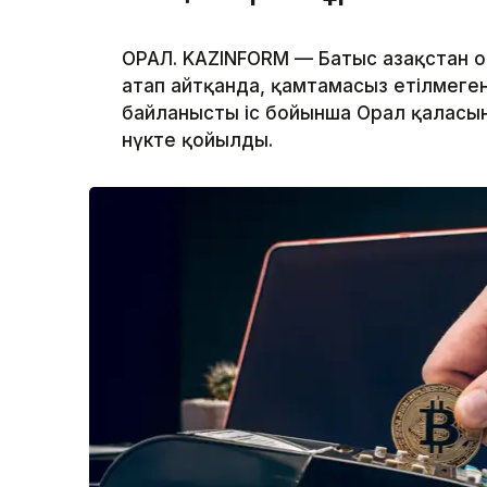
ОРАЛ. KAZINFORM — Батыс Қазақстан 
атап айтқанда, қамтамасыз етілмег
байланысты іс бойынша Орал қаласы
нүкте қойылды.