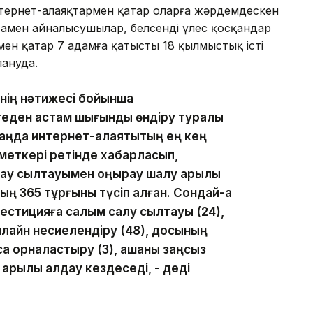
интернет-алаяқтармен қатар оларға жәрдемдескен
амен айналысушылар, белсенді үлес қосқандар
ен қатар 7 адамға қатысты 18 қылмыстық істі
лануда.
інің нәтижесі бойынша
геден астам шығынды өндіру туралы
таңда интернет-алаяқтықтың ең кең
ызметкері ретінде хабарласып,
ғау сылтауымен қоңырау шалу арқылы
ң 365 тұрғыны түсіп қалған. Сондай-ақ
вестицияға салым салу сылтауы (24),
онлайн несиелендіру (48), досының
қа орналастыру (3), ақшаны заңсыз
 арқылы алдау кездеседі, - деді