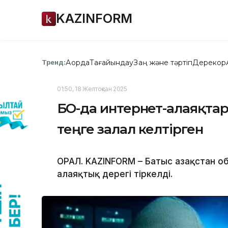
KAZINFORM
Ақорда
Тағайындау
Заң және тәртіп
Дерекқор
Тренд:
01:50, 18 Желтоқсан 2025
БҚО-да интернет-алаяқта
теңге залал келтірген
ОРАЛ. KAZINFORM – Батыс Қазақстан 
алаяқтық дерегі тіркелді.