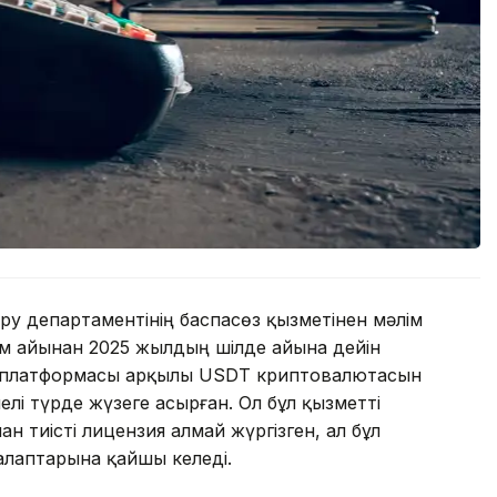
ру департаментінің баспасөз қызметінен мәлім
м айынан 2025 жылдың шілде айына дейін
 платформасы арқылы USDT криптовалютасын
лі түрде жүзеге асырған. Ол бұл қызметті
 тиісті лицензия алмай жүргізген, ал бұл
алаптарына қайшы келеді.