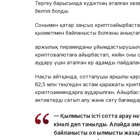
Тергеу барысында күдіктінің аталған кез
белгілі болды.
Сонымен қатар заңсыз криптоайырбаста
қызметімен байланысты болғаны анықта
Қаржылық пирамиданы ұйымдастырушыл
криптовалютаға айырбастап, кейін оны
аудару үшін аталған ер адамды пайдалан
Нақты айтқанда, сотталушы арқылы қа
82,5 млн теңгеден астам қаражаты крипт
криптоәмияндарға аударылған. Айырбаст
активтерді сатып алу және сату бағамд
— Қылмыстық істі сотта қарау 
кінәлі деп танылды. Алайда ам
байланысты ол қылмыстық жаз