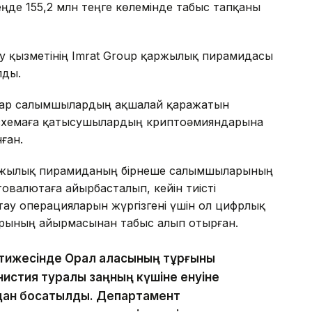
еңде 155,2 млн теңге көлемінде табыс тапқаны
у қызметінің Imrat Group қаржылық пирамидасы
лды.
ар салымшылардың ақшалай қаражатын
 схемаға қатысушылардың криптоәмияндарына
ған.
ржылық пирамиданың бірнеше салымшыларының
овалютаға айырбасталып, кейін тиісті
ау операцияларын жүргізгені үшін ол цифрлық
арының айырмасынан табыс алып отырған.
нәтижесінде Орал қаласының тұрғыны
нистия туралы заңның күшіне енуіне
адан босатылды. Департамент