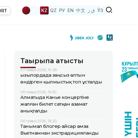
KZ
QZ
РУ
EN
中文
ق ز
ЎЗ
ORT
Тақырыпқа қатысты
07 тамыз 2026, 10:36
Қызылордада заңсыз алтын
өндірген қылмыстық топ ұсталды
06 тамыз 2026, 19:50
Алматыда Канье концертіне
жалған билет сатқан азамат
анықталды
06 тамыз 2026, 18:20
Танымал блогер Қайсар Қамза
Вьетнамнан экстрадицияланды