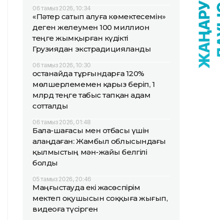
06 тамыз 2026, 10:34
«Пәтер сатып алуға көмектесемін»
деген желеумен 100 миллион
теңге жымқырған күдікті
Грузиядан экстрадицияланды
06 тамыз 2026, 10:30
Қостанайда тұрғындарға 120%
мөлшерлемемен қарыз беріп, 1
млрд теңге табыс тапқан адам
сотталды
06 тамыз 2026, 01:48
Бала-шағасы мен отбасы үшін
алаңдаған: Жамбыл облысындағы
қылмыстың мән-жайы белгілі
болды
05 тамыз 2026, 20:46
Маңғыстауда екі жасөспірім
мектеп оқушысын соққыға жығып,
видеоға түсірген