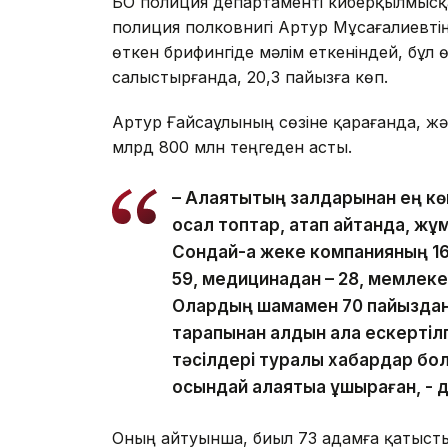
БҚО полиция департаменті киберқылмысқ
полиция полковнигі Артур Мұсағалиевті
өткен брифингіде мәлім еткеніндей, бұл
салыстырғанда, 20,3 пайызға көп.
Артур Ғайсаұлының сөзіне қарағанда, жәб
млрд 800 млн теңгеден асты.
– Алаяқтықтың залдарынан ең к
осал топтар, атап айтқанда, жұ
Сондай-ақ жеке компанияның 161
59, медицинадан – 28, мемлеке
Олардың шамамен 70 пайыздан
тарапынан алдын ала ескертіл
тәсілдері туралы хабардар болғ
осындай алаяқтыққа ұшыраған, -
Оның айтуынша, биыл 73 адамға қатысты 