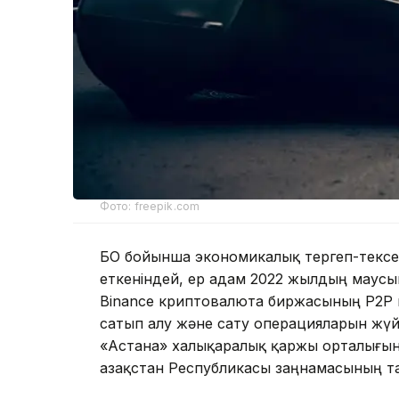
Фото: freepik.com
БҚО бойынша экономикалық тергеп-тексе
еткеніндей, ер адам 2022 жылдың маусы
Binance криптовалюта биржасының P2P
сатып алу және сату операцияларын жүйе
«Астана» халықаралық қаржы орталығынан
Қазақстан Республикасы заңнамасының т