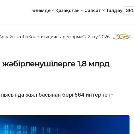
Әлемде
Қазақстан
Саясат
Талдау
SP
Арнайы жоба
Конституциялық реформа
Сайлау-2026
р жәбірленушілерге 1,8 млрд
облысында жыл басынан бері 564 интернет-