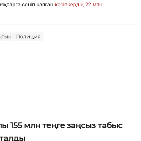
аяқтарға сеніп қалған
кәсіпкердің 22 млн
қтық
Полиция
 155 млн теңге заңсыз табыс
тталды