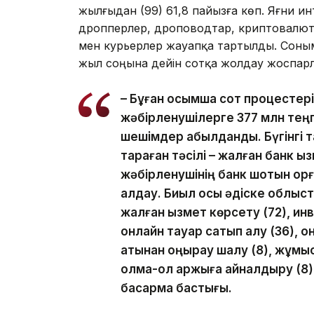
жылғыдан (99) 61,8 пайызға көп. Яғни 
дропперлер, дроповодтар, криптовалют
мен курьерлер жауапқа тартылды. Соным
жыл соңына дейін сотқа жолдау жоспар
– Бұған қосымша сот процестер
жәбірленушілерге 377 млн тең
шешімдер қабылданды. Бүгінгі 
тараған тәсілі – жалған банк қ
жәбірленушінің банк шотын қор
алдау. Биыл осы әдіске облысты
жалған қызмет көрсету (72), ин
онлайн тауар сатып алу (36), 
атынан қоңырау шалу (8), жұмыс
қолма-қол қаржыға айналдыру (8)
басқарма бастығы.