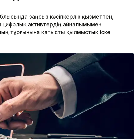
облысында заңсыз кәсіпкерлік қызметпен,
ен цифрлық активтердің айналымымен
ның тұрғынына қатысты қылмыстық іске