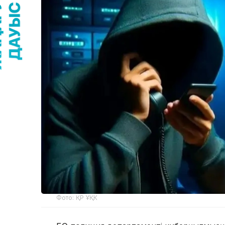
Фото: ҚР ҰҚК