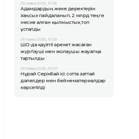
05 тамыз 2026, 17:06
Адамдардың жеке деректерін
заңсыз пайдаланып, 2 млрд теңге
несие алған қылмыстық топ
ұсталды
05 тамыз 2026, 10:09
ШҚО-да қауіпті әрекет жасаған
жүргізуші мен жолаушы жауапқа
тартылды
05 тамыз 2026, 00:07
Нұрай Серікбай ісі: сотта заттай
дәлелдер мен бейнематериалдар
көрсетілді