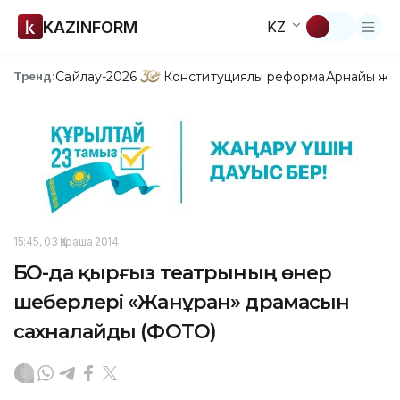
KAZINFORM
KZ
Сайлау-2026
Конституциялық реформа
Арнайы жо
Тренд:
15:45, 03 Қараша 2014
БҚО-да қырғыз театрының өнер
шеберлері «Жанұран» драмасын
сахналайды (ФОТО)