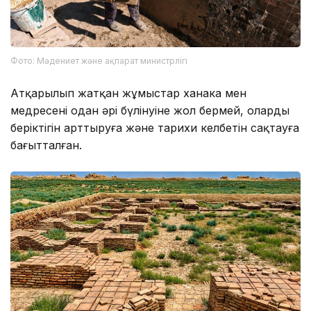
Фото: Мәдениет және ақпарат министрлігі
Атқарылып жатқан жұмыстар ханака мен
медресенің одан әрі бүлінуіне жол бермей, олардың
беріктігін арттыруға және тарихи келбетін сақтауға
бағытталған.