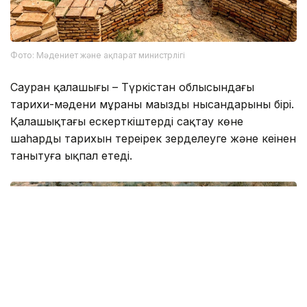
Фото: Мәдениет және ақпарат министрлігі
Сауран қалашығы – Түркістан облысындағы
тарихи-мәдени мұраның маңызды нысандарының бірі.
Қалашықтағы ескерткіштерді сақтау көне
шаһардың тарихын тереңірек зерделеуге және кеңінен
танытуға ықпал етеді.