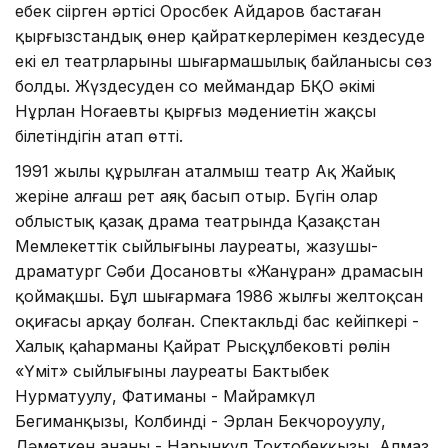
еңбек сіңірген әртісі Оросбек Айдаров бастаған
қырғызстандық өнер қайраткерлерімен кездесуде
екі ел театрларының шығармашылық байланысы сөз
болды. Жүздесуден соң меймандар БҚО әкімі
Нұрлан Ноғаевтың қырғыз мәдениетін жақсы
білетіндігін атап өтті.
1991 жылы құрылған аталмыш театр Ақ Жайық
жеріне алғаш рет аяқ басып отыр. Бүгін олар
облыстық қазақ драма театрында Қазақстан
Мемлекеттік сыйлығының лауреаты, жазушы-
драматург Сәби Досановтың «Жанұран» драмасын
қоймақшы. Бұл шығармаға 1986 жылғы желтоқсан
оқиғасы арқау болған. Спектакльдің бас кейіпкері -
Халық қаһарманы Қайрат Рысқұлбековтің рөлін
«Үміт» сыйлығының лауреаты Бактыбек
Нурматуулу, Фатиманы - Майрамкүл
Бегиманқызы, Колбинді - Эрлан Бекчороуулу,
Дәметкен ананы - Нарынкүл Токтобекқызы, Алмаз