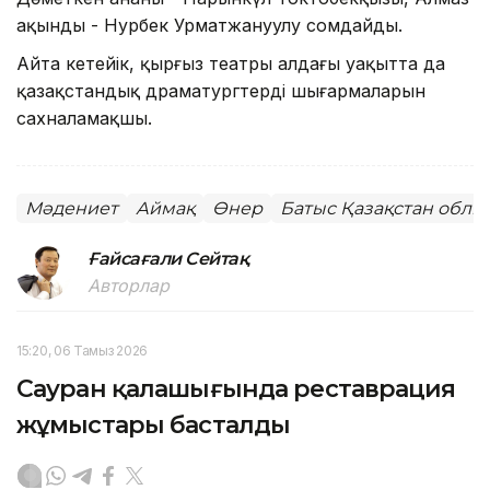
ақынды - Нурбек Урматжануулу сомдайды.
Айта кетейік, қырғыз театры алдағы уақытта да
қазақстандық драматургтердің шығармаларын
сахналамақшы.
Мәдениет
Аймақ
Өнер
Батыс Қазақстан облы
Ғайсағали Сейтақ
Авторлар
15:20, 06 Тамыз 2026
Сауран қалашығында реставрация
жұмыстары басталды