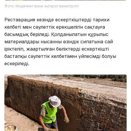
Фото: Мәдениет және ақпарат министрлігі
Реставрация кезінде ескерткіштердің тарихи
келбеті мен сәулеттік ерекшелігін сақтауға
басымдық беріледі. Қолданылатын құрылыс
материалдары нысанның өзіндік сипатына сай
іріктеліп, жаңартылған бөліктердің ескерткіштің
бастапқы сәулеттік келбетімен үйлесімді болуы
ескеріледі.