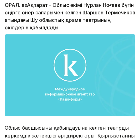
ОРАЛ. ҚазАқпарат - Облыс әкімі Нұрлан Ноғаев бүгін
өңірге өнер сапарымен келген Шаршен Термечиков
атындағы Шу облыстық драма театрының
өкілдерін қабылдады.
Облыс басшысының қабылдауына келген театрдың
көркемдік жетекшісі әрі директоры, Қырғызстанның