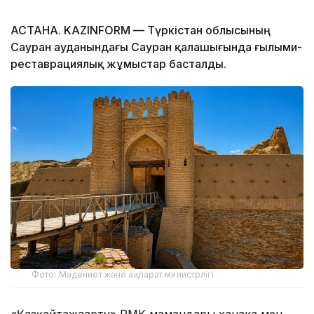
АСТАНА. KAZINFORM — Түркістан облысының
Сауран ауданындағы Сауран қалашығында ғылыми-
реставрациялық жұмыстар басталды.
Фото: Мәдениет және ақпарат министрлігі
«Қазқайтажаңарту» РМК мамандары ханака мен