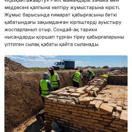
медресені қалпына келтіру жұмыстарына кірісті.
Жұмыс барысында ғимарат қабырғасының беткі
қабатындағы зақымданған кірпіштерді ауыстыру
жоспарланып отыр. Сондай-ақ тарихи
нысандарды қоршап тұрған тіреу қабырғаларының
үгітілген сылақ қабаты қайта сыланады.