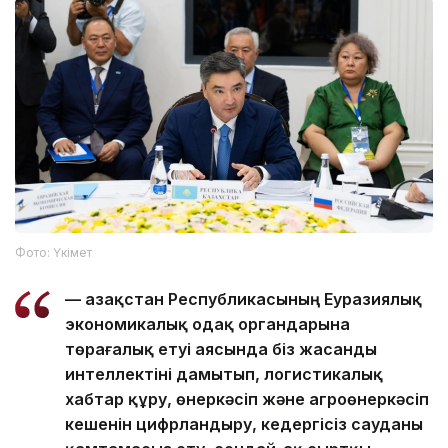
Фото: Үкімет
— Қазақстан Республикасының Еуразиялық
экономикалық одақ органдарына
төрағалық етуі аясында біз жасанды
интеллектіні дамытып, логистикалық
хабтар құру, өнеркәсіп және агроөнеркәсіп
кешенін цифрландыру, кедергісіз сауданы