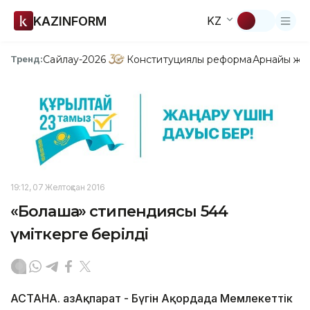
KAZINFORM
KZ
Сайлау-2026
Конституциялық реформа
Арнайы жо
Тренд:
19:12, 07 Желтоқсан 2016
«Болашақ» стипендиясы 544
үміткерге берілді
АСТАНА. ҚазАқпарат - Бүгін Ақордада Мемлекеттік