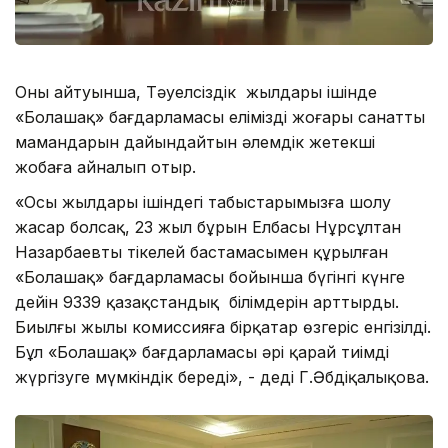
Оның айтуынша, Тәуелсіздік жылдары ішінде
«Болашақ» бағдарламасы еліміздің жоғары санатты
мамандарын дайындайтын әлемдік жетекші
жобаға айналып отыр.
«Осы жылдары ішіндегі табыстарымызға шолу
жасар болсақ, 23 жыл бұрын Елбасы Нұрсұлтан
Назарбаевтың тікелей бастамасымен құрылған
«Болашақ» бағдарламасы бойынша бүгінгі күнге
дейін 9339 қазақстандық білімдерін арттырды.
Биылғы жылы комиссияға бірқатар өзгеріс енгізілді.
Бұл «Болашақ» бағдарламасы әрі қарай тиімді
жүргізуге мүмкіндік береді», - деді Г.Әбдіқалықова.