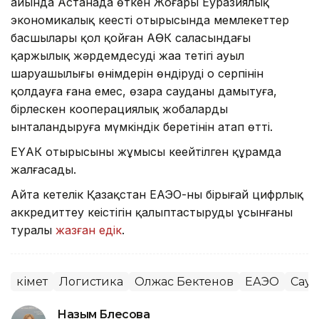
айында Астанада өткен Жоғары Еуразиялық
экономикалық кеңестің отырысында мемлекеттер
басшылары қол қойған АӨК саласындағы
қаржылық жәрдемдесудің жаңа тетігі ауыл
шаруашылығы өнімдерін өндірудің оң серпінін
қолдауға ғана емес, өзара сауданы дамытуға,
бірлескен кооперациялық жобаларды
ынталандыруға мүмкіндік беретінін атап өтті.
ЕҮАК отырысының жұмысы кеңейтілген құрамда
жалғасады.
Айта кетелік Қазақстан ЕАЭО-ның бірыңғай цифрлық
аккредиттеу кеңістігін қалыптастыруды ұсынғаны
туралы
жазған едік
.
Үкімет
Логистика
Олжас Бектенов
ЕАЭО
Сауд
Назым Бөлесова