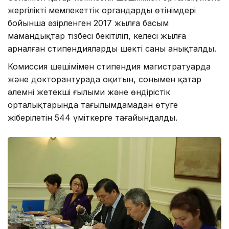
жергілікті мемлекеттік органдардың өтінімдері
бойынша әзірленген 2017 жылға басым
мамандықтар тізбесі бекітіліп, келесі жылға
арналған стипендиялардың шекті саны анықталды.
Комиссия шешімімен стипендия магистратуарда
және докторантурада оқитын, сонымен қатар
әлемнің жетекші ғылыми және өндірістік
орталықтарында тағылымдамадан өтуге
жіберілетін 544 үміткерге тағайындалды.