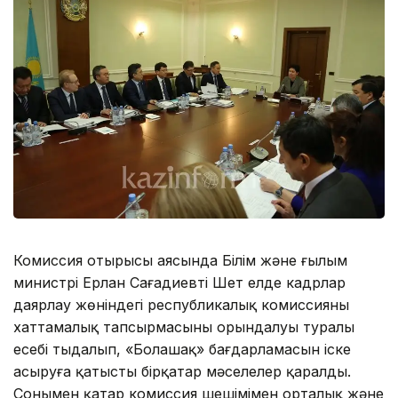
Комиссия отырысы аясында Білім және ғылым
министрі Ерлан Сағадиевтің Шет елде кадрлар
даярлау жөніндегі республикалық комиссияның
хаттамалық тапсырмасының орындалуы туралы
есебі тыңдалып, «Болашақ» бағдарламасын іске
асыруға қатысты бірқатар мәселелер қаралды.
Сонымен қатар комиссия шешімімен орталық және