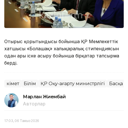
Отырыс қорытындысы бойынша ҚР Мемлекеттік
хатшысы «Болашақ» халықаралық стипендиясын
одан ары іске асыру бойынша бірқатар тапсырма
берді.
Үкімет
Білім
ҚР Оқу-ағарту министрлігі
Басқа м
Марлан Жиембай
Авторлар
17:03, 06 Тамыз 2026