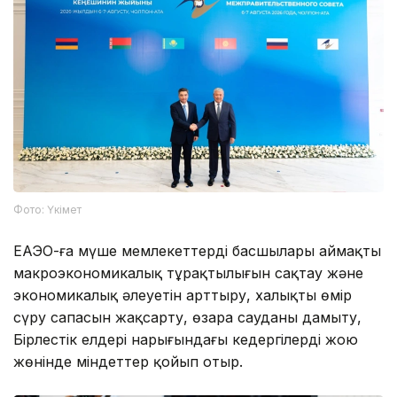
Фото: Үкімет
ЕАЭО-ға мүше мемлекеттердің басшылары аймақтың
макроэкономикалық тұрақтылығын сақтау және
экономикалық әлеуетін арттыру, халықтың өмір
сүру сапасын жақсарту, өзара сауданы дамыту,
Бірлестік елдері нарығындағы кедергілерді жою
жөнінде міндеттер қойып отыр.