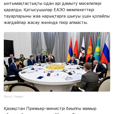
ынтымақтастықты одан әрі дамыту мәселелері
қаралды. Қатысушылар ЕАЭО мемлекеттері
тауарларының жаңа нарықтарға шығуы үшін қолайлы
жағдайлар жасау жөнінде пікір алмасты.
Фото: Үкімет
Қазақстан Премьер-министрі биылғы мамыр