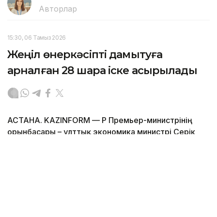
Авторлар
15:30, 06 Тамыз 2026
Жеңіл өнеркәсіпті дамытуға
арналған 28 шара іске асырылады
АСТАНА. KAZINFORM — ҚР Премьер-министрінің
орынбасары – ұлттық экономика министрі Серік
Жұманғариннің төрағалығымен өткен кеңесте
жауапты министрліктер, «Атамекен» ҰКП, «Даму»
қоры және отандық кәсіпорындар өкілдерімен
бірге Жеңіл өнеркәсіпті дамытудың 2030 жылға
дейінгі кешенді жоспары мен саланың өзекті
мәселелері талқыланды. Бұл туралы Үкімет мәлім
етті.