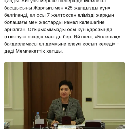
қалды. Айтулы мереке шеңберінде Мемлекет
басшысының Жарлығымен «25 жұлдызды күн»
белгіленді, ал осы 7 желтоқсан еліміздің жарқын
болашағы мен жастардың кемел келешегіне
арналған. Отырысымыздың осы күн қарсаңында
өткізілуінің өзіндік мәні де бар. Өйткені, «Болашақ»
бағдарламасы ел дамуына елеулі қосып келеді»,-
деді Мемлекеттік хатшы.