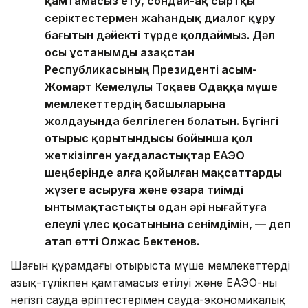
қамтамасыз ету, сондай-ақ сыртқы
серіктестермен жаһандық диалог құру
бағытын дәйекті түрде қолдаймыз. Дәл
осы ұстанымды Қазақстан
Республикасының Президенті Қасым-
Жомарт Кемелұлы Тоқаев Одаққа мүше
мемлекеттердің басшыларына
жолдауында белгілеген болатын. Бүгінгі
отырыс қорытындысы бойынша қол
жеткізілген уағдаластықтар ЕАЭО
шеңберінде алға қойылған мақсаттарды
жүзеге асыруға және өзара тиімді
ынтымақтастықты одан әрі нығайтуға
елеулі үлес қосатынына сенімдімін, — деп
атап өтті Олжас Бектенов.
Шағын құрамдағы отырыста мүше мемлекеттердің
азық-түлікпен қамтамасыз етілуі және ЕАЭО-ның
негізгі сауда әріптестерімен сауда-экономикалық