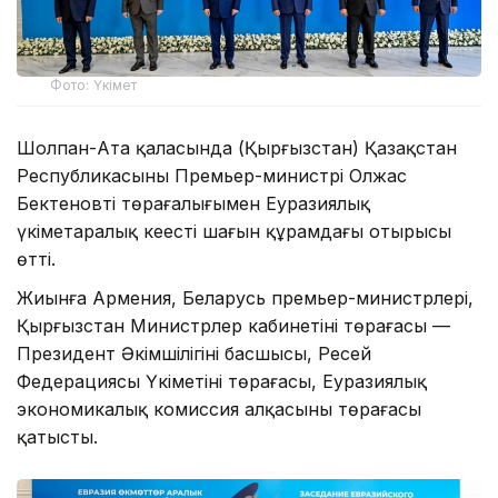
Фото: Үкімет
Шолпан-Ата қаласында (Қырғызстан) Қазақстан
Республикасының Премьер-министрі Олжас
Бектеновтің төрағалығымен Еуразиялық
үкіметаралық кеңестің шағын құрамдағы отырысы
өтті.
Жиынға Армения, Беларусь премьер-министрлері,
Қырғызстан Министрлер кабинетінің төрағасы —
Президент Әкімшілігінің басшысы, Ресей
Федерациясы Үкіметінің төрағасы, Еуразиялық
экономикалық комиссия алқасының төрағасы
қатысты.