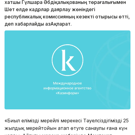
хатшы Гүлшара Әбдіқалықованың төрағалығымен
Шет елде кадрлар даярлау жөніндегі
республикалық комиссияның кезекті отырысы өтті,
деп хабарлайды ҚазАқпарат.
«Биыл еліміздің мерейлі мерекесі Тәуелсіздігіміздің 25
жылдық мерейтойын атап өтуге санаулы ғана күн