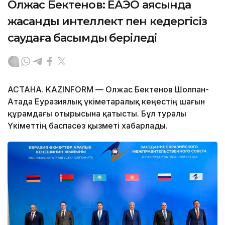
Олжас Бектенов: ЕАЭО аясында
жасанды интеллект пен кедергісіз
саудаға басымдық беріледі
АСТАНА. KAZINFORM — Олжас Бектенов Шолпан-
Атада Еуразиялық үкіметаралық кеңестің шағын
құрамдағы отырысына қатысты. Бұл туралы
Үкіметтің баспасөз қызметі хабарлады.