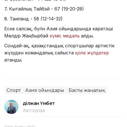
7. Кытайлық Тайбэй - 67 (19-20-28)
8. Таиланд - 58 (12-14-32)
Еске салсақ, бүгін Азия ойындарында каратэші
Мөлдір Жаңбырбай
күміс медаль
алды.
Сондай-ақ, қазақстандық спортшылар артистік
жүзуден командалық сайыста
қола жүлдегер
атанды.
Спорт
Азия ойындары
Басты жаңалық
Әділжан Үмбет
Авторлар