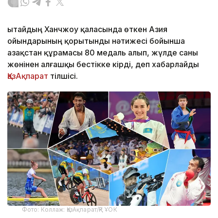
Қытайдың Ханчжоу қаласында өткен Азия
ойындарының қорытынды нәтижесі бойынша
Қазақстан құрамасы 80 медаль алып, жүлде саны
жөнінен алғашқы бестікке кірді, деп хабарлайды
ҚазАқпарат
тілшісі.
Фото: Коллаж: ҚазАқпарат/ҚР ҰОК