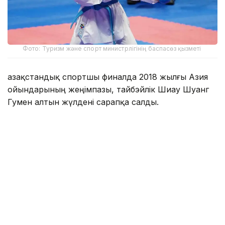
Фото: Туризм және спорт министрлігінің баспасөз қызметі
Қазақстандық спортшы финалда 2018 жылғы Азия
ойындарының жеңімпазы, тайбэйлік Шиау Шуанг
Гумен алтын жүлдені сарапқа салды.
Қарсыластар 5:5 есебімен тең түскенімен, алтын
соңғы нәтижелі әдісті жасаған тайбэйліктің
еншісінде кетті.
Осылайша, Қазақстан ұлттық құрамасы 10 алтын, 22
күміс, 49 қола жүлдемен медальдар кестесінде 11-
орынға тұрақтады.
Еске сала кетейік, бұдан бұрын каратэші Мөлдір
Жаңбырбайдың Азия ойындарының финалына