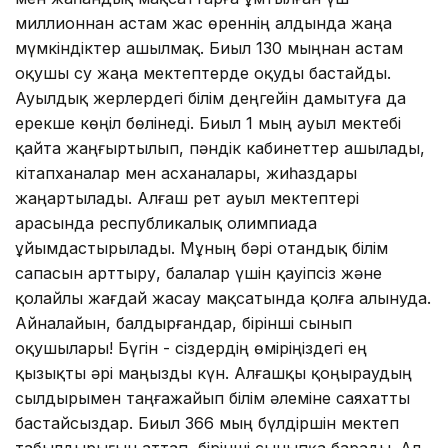
миллионнан астам жас өреннің алдында жаңа
мүмкіндіктер ашылмақ. Биыл 130 мыңнан астам
оқушы су жаңа мектептерде оқуды бастайды.
Ауылдық жерлердегі білім деңгейін дамытуға да
ерекше көңіл бөлінеді. Биыл 1 мың ауыл мектебі
қайта жаңғыртылып, пәндік кабинеттер ашылады,
кітапханалар мен асханалары, жиһаздары
жаңартылады. Алғаш рет ауыл мектептері
арасында республикалық олимпиада
ұйымдастырылады. Мұның бәрі отандық білім
сапасын арттыру, балалар үшін қауіпсіз және
қолайлы жағдай жасау мақсатында қолға алынуда.
Айналайын, балдырғандар, бірінші сынып
оқушылары! Бүгін - сіздердің өміріңіздегі ең
қызықты әрі маңызды күн. Алғашқы қоңыраудың
сылдырымен таңғажайып білім әлеміне саяхатты
бастайсыздар. Биыл 366 мың бүлдіршін мектеп