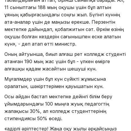
табылдырығын аттап, бірінші сыныпқа барады. Ал,
11 сыныптағы 188 мың оқушы үшін бұл алтын
ұяның қабырғасындағы соңғы жыл. Бүгінгі күннің
ата-аналар үшін де маңызы ерекше. Перзентін
мектепке дайындап, қобалжитын сәт. Әркім өзінің
оқушы болған кездерін сағынышпен еске алатын
күн», - деп атап өтті министр.
Оның айтуынша, биыл алғаш рет колледж студенті
атанған 190 мың жас үшін бұл - үлкен өмірге
алғашқы қадам жасайтын шешуші күн.
Мұғалімдер үшін бұл күн сүйікті жұмысына
оралатын, шәкірттерімен қауышатын күн.
Осы айдан бастап мектепке дейінгі білім беру
ұйымдарындағы 100 мыңға жуық педагогтің
жалақысы 30%, ал колледж студенттерінің
стипендиясы 50% өседі.
«Қадірлі әріптестер! Жаңа оқу жылы әрқайсыңыз