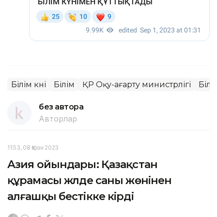
Білім күні
Білім
ҚР Оқу-ағарту министрлігі
Білі
без автора
Авторлар
11:53, 08 Қазан 2023
Азия ойындары: Қазақстан
құрамасы жүлде саны жөнінен
алғашқы бестікке кірді