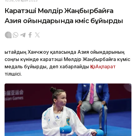
10:58, 08 Қазан 2023
Каратэші Мөлдір Жаңбырбайға
Азия ойындарында күміс бұйырды
Қытайдың Ханчжоу қаласында Азия ойындарының
соңғы күнінде каратэші Мөлдір Жаңбырбайға күміс
медаль бұйырды, деп хабарлайды
ҚазАқпарат
тілшісі.