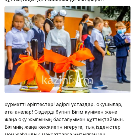
«Құрметті әріптестер! Қадірлі ұстаздар, оқушылар,
ата-аналар! Сіздерді бүгінгі Білім күнімен және
жаңа оқу жылының басталуымен құттықтаймын.
Білімнің жаңа көкжиегін игеруге, тың ізденістер
мен жаһандық мақсаттарға ұмтылған үш