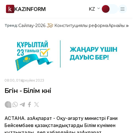
KAZINFORM
KZ
Сайлау-2026
Конституциялық реформа
Арнайы жо
Тренд:
08:00, 01 Қыркүйек 2023
Бүгін - Білім күні
АСТАНА. ҚазАқпарат - Оқу-ағарту министрі Ғани
Бейсембаев қазақстандықтарды Білім күнімен
құттықтады, деп хабарлайды ҚазАқпарат.