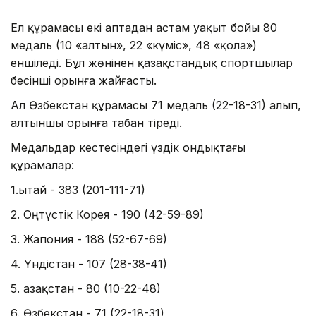
Ел құрамасы екі аптадан астам уақыт бойы 80
медаль (10 «алтын», 22 «күміс», 48 «қола»)
еншіледі. Бұл жөнінен қазақстандық спортшылар
бесінші орынға жайғасты.
Ал Өзбекстан құрамасы 71 медаль (22-18-31) алып,
алтыншы орынға табан тіреді.
Медальдар кестесіндегі үздік ондықтағы
құрамалар:
1.Қытай - 383 (201-111-71)
2. Оңтүстік Корея - 190 (42-59-89)
3. Жапония - 188 (52-67-69)
4. Үндістан - 107 (28-38-41)
5. Қазақстан - 80 (10-22-48)
6. Өзбекстан - 71 (22-18-31)