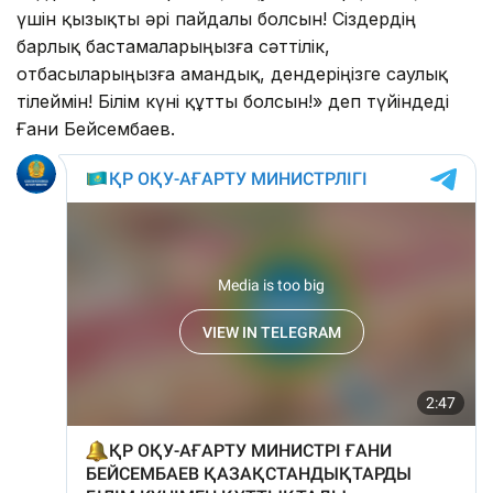
үшін қызықты әрі пайдалы болсын! Сіздердің
барлық бастамаларыңызға сәттілік,
отбасыларыңызға амандық, дендеріңізге саулық
тілеймін! Білім күні құтты болсын!» деп түйіндеді
Ғани Бейсембаев.