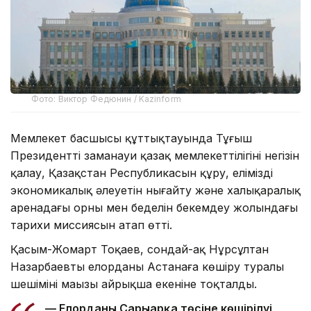
Фото: Виктор Федюнин / Kazinform
Мемлекет басшысы құттықтауында Тұңғыш
Президенттің заманауи қазақ мемлекеттілігінің негізін
қалау, Қазақстан Республикасын құру, еліміздің
экономикалық әлеуетін нығайту және халықаралық
аренадағы орны мен беделін бекемдеу жолындағы
тарихи миссиясын атап өтті.
Қасым-Жомарт Тоқаев, сондай-ақ Нұрсұлтан
Назарбаевтың елорданы Астанаға көшіру туралы
шешімінің маңызы айрықша екеніне тоқталды.
— Елорданың Сарыарқа төсіне көшірілуі