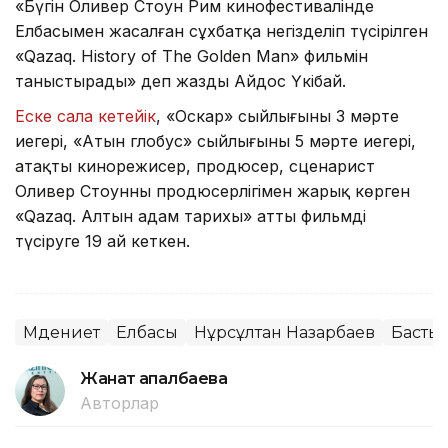
«Бүгін Оливер Стоун Рим кинофестивалінде
Елбасымен жасалған сұхбатқа негізделіп түсірілген
«Qazaq. History of The Golden Man» фильмін
таныстырады» деп жазды Айдос Үкібай.
Еске сала кетейік
, «Оскар» сыйлығының 3 мәрте
иегері, «Атын глобус» сыйлығының 5 мәрте иегері,
атақты кинорежисер, продюсер, сценарист
Оливер Стоунның продюсерлігімен жарық көрген
«Qazaq. Алтын адам тарихы» атты фильмді
түсіруге 19 ай кеткен.
Мәдениет
Елбасы
Нұрсұлтан Назарбаев
Басты
Жанат Қапалбаева
Авторлар