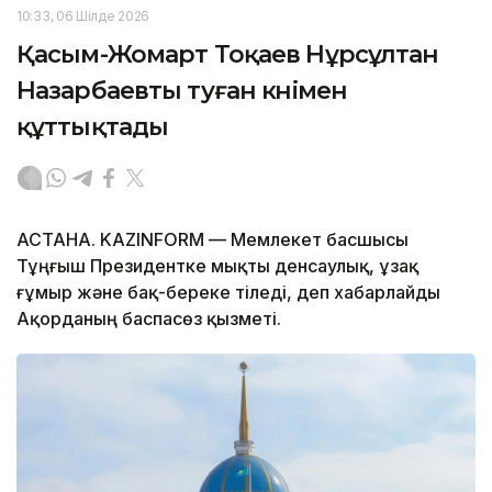
10:33, 06 Шілде 2026
Қасым-Жомарт Тоқаев Нұрсұлтан
Назарбаевты туған күнімен
құттықтады
АСТАНА. KAZINFORM — Мемлекет басшысы
Тұңғыш Президентке мықты денсаулық, ұзақ
ғұмыр және бақ-береке тіледі, деп хабарлайды
Ақорданың баспасөз қызметі.