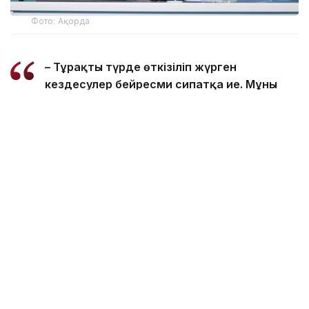
Фото: Ақорда
– Тұрақты түрде өткізіліп жүрген
кездесулер бейресми сипатқа ие. Мұны
Ресей президентінің өзі де атап өтеді.
Таяуда өткен Санкт-Петербургтегі
басқосуда Владимир Путин маған
Нұрсұлтан Назарбаевты оның өтініп сұрауы
бойынша қабылдайтынын айтқан еді.
Ресей президентінің ерекшелігі: ол
достарымен және әріптестерімен жылы
қарым-қатынас құра біледі. Жұмысы өте
қарбалас болса да, сенбі күні Қазақстанның
Тұңғыш президентімен асықпай әңгімелесуге
уақытын бөлді. Ол Нұрсұлтан Назарбаевты
Еуразиядағы ықпалдастық үдерісінің
бастауында тұрған тәжірибелі саясаткер