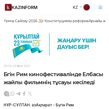
KAZINFORM
KZ
Сайлау-2026
Конституциялық реформа
Арнайы жо
Тренд:
20:34, 20 Қазан 2021
Бүгін Рим кинофестивалінде Елбасы
жайлы фильмнің тұсауы кесіледі
НҰР-СҰЛТАН. ҚазАқпарат - Бүгін Рим