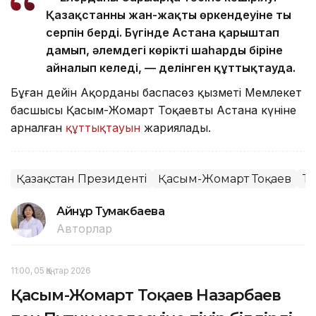
Қазақстанның жан-жақты өркендеуіне тың
серпін берді. Бүгінде Астана қарыштап
дамып, әлемдегі көрікті шаһардың біріне
айналып келеді, — делінген құттықтауда.
Бұған дейін Ақорданың баспасөз қызметі Мемлекет
басшысы Қасым-Жомарт Тоқаевтың Астана күніне
арналған
құттықтауын
жариялады.
Қазақстан Президенті
Қасым-Жомарт Тоқаев
Ту
Айнұр Тумакбаева
Авторлар
11:00, 05 Қаңтар 2026
Қасым-Жомарт Тоқаев Назарбаев