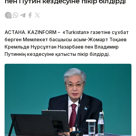
пен Путин кездесуіне пікір білдірді
АСТАНА. KAZINFORM – «Turkistan» газетіне сұхбат
берген Мемлекет басшысы Қасым-Жомарт Тоқаев
Кремльде Нұрсұлтан Назарбаев пен Владимир
Путиннің кездесуіне қатысты пікір білдірді.