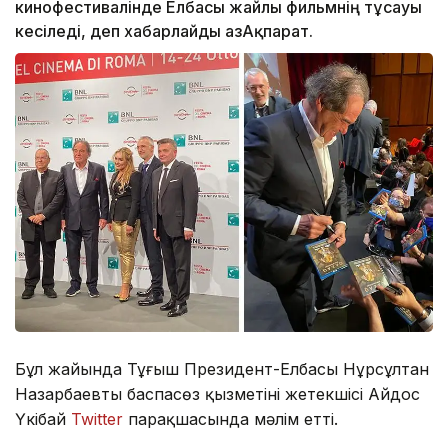
кинофестивалінде Елбасы жайлы фильмнің тұсауы
кесіледі, деп хабарлайды ҚазАқпарат.
Бұл жайында Тұңғыш Президент-Елбасы Нұрсұлтан
Назарбаевтың баспасөз қызметінің жетекшісі Айдос
Үкібай
Twitter
парақшасында мәлім етті.