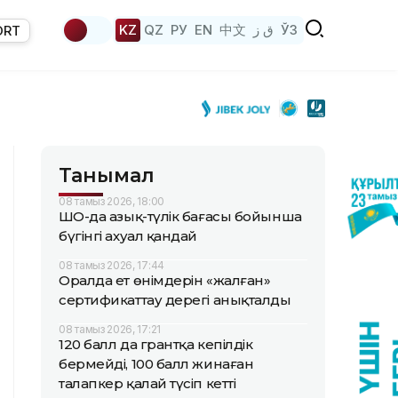
KZ
QZ
РУ
EN
中文
ق ز
ЎЗ
ORT
Танымал
08 тамыз 2026, 18:00
ШҚО-да азық-түлік бағасы бойынша
бүгінгі ахуал қандай
08 тамыз 2026, 17:44
Оралда ет өнімдерін «жалған»
сертификаттау дерегі анықталды
08 тамыз 2026, 17:21
120 балл да грантқа кепілдік
бермейді, 100 балл жинаған
талапкер қалай түсіп кетті