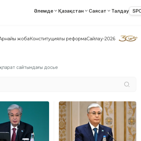
Әлемде
Қазақстан
Саясат
Талдау
SP
Арнайы жоба
Конституциялық реформа
Сайлау-2026
зАқпарат сайтындағы досье