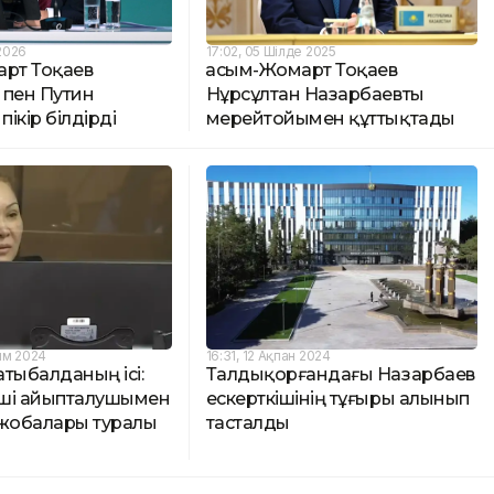
 2026
17:02, 05 Шілде 2025
арт Тоқаев
Қасым-Жомарт Тоқаев
 пен Путин
Нұрсұлтан Назарбаевты
пікір білдірді
мерейтойымен құттықтады
ым 2024
16:31, 12 Ақпан 2024
тыбалданың ісі:
Талдықорғандағы Назарбаев
ші айыпталушымен
ескерткішінің тұғыры алынып
 жобалары туралы
тасталды