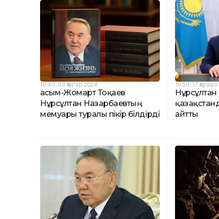
10:40, 03 Қаңтар 2024
16:50, 17 Қараш
Қасым-Жомарт Тоқаев
Нұрсұлтан
Нұрсұлтан Назарбаевтың
қазақстан
мемуары туралы пікір білдірді
айтты