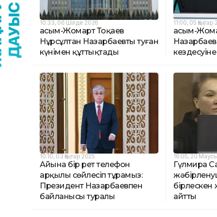
10:33, 06 Шілде 2026
11:00, 05 Қаңтар
Қасым-Жомарт Тоқаев
Қасым-Жом
Нұрсұлтан Назарбаевты туған
Назарбаев
күнімен құттықтады
кездесуіне 
10:10, 03 Қаңтар 2025
16:05, 20 Маус
Айына бір рет телефон
Гүлмира Са
арқылы сөйлесіп тұрамыз:
жәбірлену
Президент Назарбаевпен
бірлескен
байланысы туралы
айтты