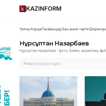
KAZINFORM
Ақорда
Тағайындау
Заң және тәртіп
Дерекқор
Тренд:
Нұрсұлтан Назарбаев
Нұрсұлтан Назарбаев - фото, бейне, аналитика, Қа