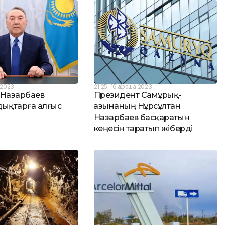
а 2023
21:25, 16 Қараша 2023
 Назарбаев
Президент Самұрық-
дықтарға алғыс
Қазынаның Нұрсұлтан
Назарбаев басқаратын
кеңесін таратып жіберді