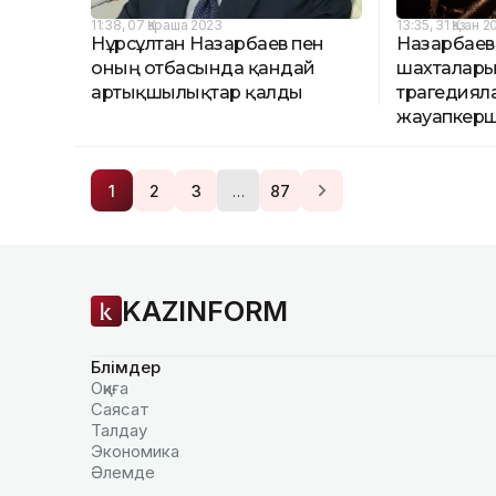
11:38, 07 Қараша 2023
13:35, 31 Қазан 
Нұрсұлтан Назарбаев пен
Назарбаев
оның отбасында қандай
шахталар
артықшылықтар қалды
трагедиял
жауапкерш
…
1
2
3
87
KAZINFORM
Бөлімдер
Оқиға
Саясат
Талдау
Экономика
Әлемде