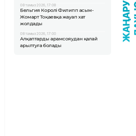
08 тамыз 2026, 17:08
Бельгия Королі Филипп Қасым-
Жомарт Тоқаевқа жауап хат
жолдады
08 тамыз 2026, 17:00
Алқаптарды арамсояудан қалай
арылтуға болады