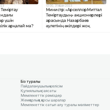
2023
13:00, 31 Қазан 2023
 Теміртау
Министр: «АрселлорМиттал
ындағы
Теміртаудың» акционерлері
ар үшін
арасында Назарбаев
ілік арқалай ма?
әулетінің өкілдері жоқ
Біз туралы
Пайдаланушылық келiciм
Құпиялылық саясаты
Мемлекеттік рәміздер
Жемқорлыққа қарсы шаралар
Мемлекеттік сатып алу туралы мәлiметтер